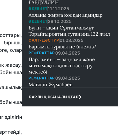
ҒАБДУЛЛИН
11.11.2025
ӘДЕБИЕТ
Алланы жырға қосқан ақындар
28.10.2025
ӘДЕБИЕТ
Бүгін – ақын Сұлтанмахмұт
Торайғыровтың туғанына 132 жыл
соттары,
01.08.2025
САЛТ-ДӘСТҮР
бірінші,
Барымта туралы не білеміз?
рге, олар
09.04.2025
РЕФЕРАТТАР
Парламент — заңнама және
ык жасау,
ынтымақты қалыптастыру
мектебi
 бойынша
09.04.2025
РЕФЕРАТТАР
Мағжан Жұмабаев
руашылық
БАРЛЫҚ ЖАНАЛЫҚТАР
 бойынша
зділігін
рттейді,