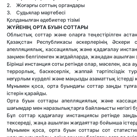
2. Жоғарғы соттың органдары
3. Судьялар мәртебесі
Қолданылған әдебиетер тізімі
ЖҮЙЕНІҢ ОРТА БУЫН СОТТАРЫ
Облыстық соттар және оларға теңестірілген аст
Қазақстан Республикасы әскерлерінің Әскери 
апелляциялық, кассациялық және қадағалау инстанц
заңмен белгіленген жағдайларда, жаңадан ашылған
Бірінші инстанция соты ретінде олар, мәселен, аса 
террорлық, баскесерлік, жаппай тәртіпсіздік т
неғұрлым күрделі және маңызды азаматтық істерді
Мұнымен қоса, орта буындағы соттар заңды тұлғ
істерін қарайды.
Орта буын соттары апелляциялық және кассаци
шағымдар мен наразылықтарға байланысты негізгі бу
Бұл соттар қадағалау инстанциясы ретінде заңды
тексереді, жаңа ашылған жағдаяттар бойынша істерд
Мұнымен қоса, орта буын соттары сот статистик