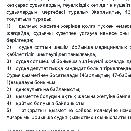
көзқарас судьялардың тәуелсіздік кепілдігін күшей
судьялардың мәртебесі туралы» Жарлықтың 46-
тоқтатыла тұрады:
1) қылмыс жасаған жерінде қолға түскен немес
жағдайда, судьяны күзетпен ұстауға немесе оны
берілгенде;
2) судья соттың шешімі бойынша медициналық с
қабілеттілігі шектеулі деп танылғанда;
3) судья сот шешімі бойынша үшті-күйлі жоғалды д
4) судья депутаттыққа кандидат болып тіркелгенде
Судья қызметінен босатылады (Жарлықтың 47-бабы
1)өзқалауы бойынша
2) денсаулығына байланысты;
3) қызметте болудың ақтық жасына жетуіне байла
4) қайтыс болуына байланысты;
5) атқаратын қызметіне сәйкес келмеуіне немес
Ұйғарымы бойынша судья қызметімен сыйыспайтын к