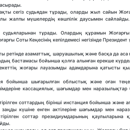
е асырады.
қты сегіз судьядан тұрады, оларды жыл сайын Жоғ
ы жалпы мүшелердің көшпілік даусымен сайлайды.
 судьяларынан тұрады. Олардың құрамын Жоғарғ
ғарғы Соты Кеңесінің кепілдемесі негізінде Президен
оты ретінде азаматтық, шаруашылық және басқа да аса
дың бастамасы бойынша қолға алынған ерекше күрделі
лекеттің жоғары лауазымды адамдарына қатысты қ
ия бойынша шығарылған облыстық және оған теңес
ешімдеріне кассациялык, шағымдар мен наразылықтар
тірілген соттардың бірінші инстанция бойынша және а
і заңды күшіне енген актілеріне шағымдар мен нара
тірілген соттар президиумдарының қаулыларына қ
йды.