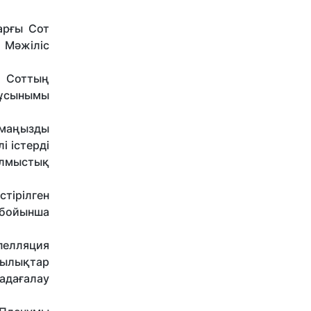
арғы Сот
 Мәжіліс
ы Соттың
т ұсынымы
 маңызды
 істерді
ылмыстық
тірілген
 бойынша
пелляция
зылықтар
адағалау