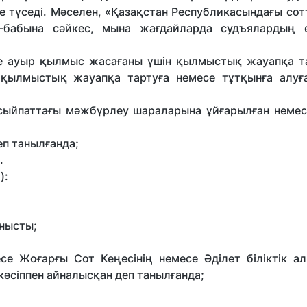
те түседі. Мәселен, «Қазақстан Республикасындағы со
бабына сәйкес, мына жағдайларда судъялардың өк
е ауыр қылмыс жасағаны үшін қылмыстық жауапқа т
 қылмыстық жауапқа тартуға немесе тұтқынға алуға
ыйпаттағы мәжбүрлеу шараларына ұйғарылған немес
еп танылғанда;
.
):
нысты;
е Жоғарғы Сот Кеңесінің немесе Әділет біліктік а
әсіппен айналысқан деп танылғанда;