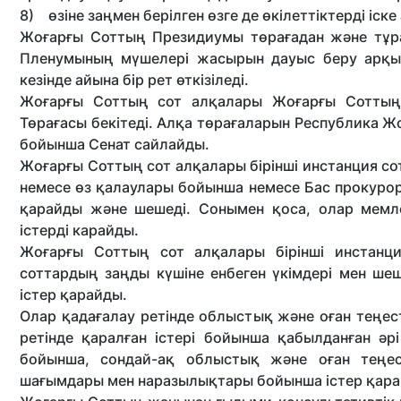
8) өзіне заңмен берілген өзге де өкілеттіктерді іск
Жоғарғы Соттың Президиумы төрағадан және тұра
Пленумының мүшелері жасырын дауыс беру арқыл
кезінде айына бір рет өткізіледі.
Жоғарғы Соттың сот алқалары Жоғарғы Соттың
Төрағасы бекітеді. Алқа төрағаларын Республика Жо
бойынша Сенат сайлайды.
Жоғарғы Соттың сот алқалары бірінші инстанция с
немесе өз қалаулары бойынша немесе Бас прокурор
қарайды және шешеді. Сонымен қоса, олар мем
істерді карайды.
Жоғарғы Соттың сот алқалары бірінші инстанц
соттардың заңды күшіне енбеген үкімдері мен ш
істер қарайды.
Олар қадағалау ретінде облыстық және оған теңес
ретінде қаралған істері бойынша қабылданған әр
бойынша, сондай-ақ облыстық және оған теңес
шағымдары мен наразылықтары бойынша істер қара