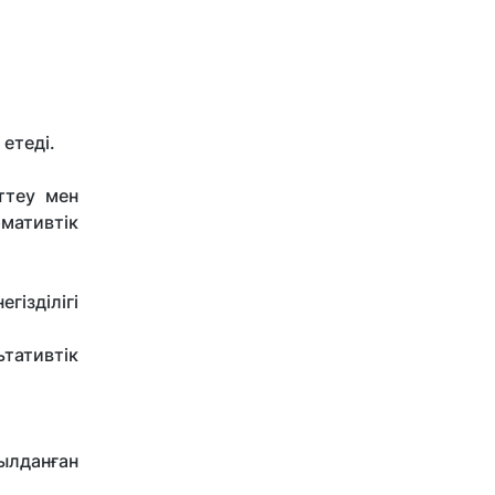
етеді.
ттеу мен
мативтік
ізділігі
тативтік
ылданған