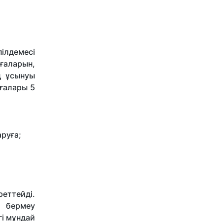
ілдемесі
ғаларын,
ің ұсынуы
ғалары 5
руға;
реттейді.
л бермеу
гі мұндай