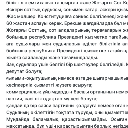
біліктілік емтиханын тапсырған және Жоғарғы Сот К
Әскери соттың судьясы, сонымен катар, әскери қызм
Жас мөлшері Конституцияға сәйкес белгіленеді жән
60 жастан аспауы керек. Ерекше жағдайларда бұл м
Жоғарғы Соттың, сот алқаларының төрағаларын жә
бойынша республика Президенті кызметке тағайын
аға судьялары мен судьяларын әділет біліктілік а
бойынша республика Президенті қызметке тағайын
жылға сайланады және тағайындалады.
Заң судьялар үшін белгілі бір шектеулер белгілейд
депутат болуға;
ғылыми-оқытушылық немесе өзге де шығармашылық 
кәсіпкерлік қызметті жүзеге асыруға;
коммерциялық ұйымдардың басшы органынын немесе
партия, кәсіптік одақтар мүшесі болуға;
қандай да бір саяси партияны қолдауға немесе оған 
Судьяның өкілеттігін тоқтата тұруды, оны қызметте
Мұндайда баламалық қарастырылмайды. Осыған 
мақсатында, бұл үшін қарастырылған барлық негізд