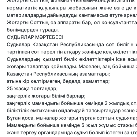
Жоғарғы Соттың жанынан ғылыми-консультативтік 
нормативтік қаулылары жобасының және өзге де 
материалдарды дайындауды камтамасыз етуге арналғ
Жоғарғы Соттың өз аппараты бар, ол консультант
бөлімдерден тұрады.
СУДЬЯЛАР МӘРТЕБЕСІ
Судьялар Казақстан Республикасында сот билігі
тәртіппен сот төрелігін атқару жөнінде кең өкілеттік
Судьялардың қызметі билік өкілеттіктерін іске а
жоғары талаптар қойылады. Мәселен, заң бойынша а
Казақстан Республикасының азаматтары;
атына кір келтірмеген, беделді азаматтар;
25 жасқа толғандар;
заңгерлік жоғары білімі барлар;
заңгерлік мамандығы бойынша кемінде 2 жылдық с
біліктілік емтиханын ойдағыдай тапсырғаңдар және 
Бұған қоса, мыналар жоғары тұрған соттың судьяла
Мамандығы бойынша кемінде 5 жыл жұмыс стажы бар
және тергеу органдарында судья болып істеген заңге