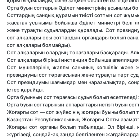
қорытындылайды, өзіне заңмен берілген өзге де өкі
Орта буын соттарын Әділет министрінің ұсынымы б
Соттардың сандық құрамын тиісті соттың сот жұм
жасаған ұсынымы бойынша Әділет министрі белгіле
және тұрақты судьялардан құралады. Сот презид
сот алқалары осы соттардың органдары болып сана
сот алқалары болмайды).
Сот алқаларын олардың төрағалары басқарады. Алқа
Сот алқалары бірінші инстанция бойынша апелляция
Сот мүшелерінің жалпы санының көпшілік және 
президиумы сот төрағасынан және тұрақты төрт суд
Сот президиумы шағымдар мен наразылықтар, сонд
істер қарайды.
Орта буынның сот төрағасы судья болып есептелед
Орта буын соттарының аппараттары негізгі буын со
Жоғаргы сот — сот жүйесінің жоғары буыны болып 
Қазақстан Республикасының Жоғарғы Соты азаматт
Жоғары сот органы болып табылады. Ол бірінші, 
жүргізеді, сондай-ақ заңда белгіленген жағдайлар