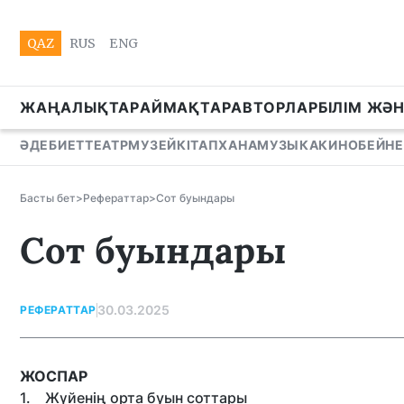
QAZ
RUS
ENG
ЖАҢАЛЫҚТАР
АЙМАҚТАР
АВТОРЛАР
БІЛІМ ЖӘ
ӘДЕБИЕТ
ТЕАТР
МУЗЕЙ
КІТАПХАНА
МУЗЫКА
КИНО
БЕЙНЕ
Басты бет
>
Рефераттар
>
Сот буындары
Сот буындары
30.03.2025
РЕФЕРАТТАР
ЖОСПАР
1. Жүйенің орта буын соттары