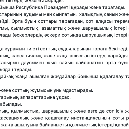
леттіктерді жүзеге асырады.
ойынша Республика Президенті құрады және таратады.
ыстарының ауқымы мен сыйпатын, халықтың санын жән
йді. Орта буын соттары төрағадан, сот алқасы төрағ
иумы, қылмыстық, азаматтық және шаруашылық істері
лады (әскерлердің әскери сотында шаруашылық істері
 кұрамын тиісті соттың судьяларынан төраға бекітеді.
лық, кассациялық және жаңа ашылған істерді карайды.
жасырын даусымен жыл сайын сайланатын орта буы
ьядан тұрады.
ай-ақ жаңа ашылған жағдайлар бойынша қадағалау тә
і және соттың жұмысын ұйымдастырады.
ттарының аппараттарына ұқсас.
табылады.
ық, қылмыстық, шаруашылық және өзге де сот ісін жү
кассациялық және қадағалау инстанциясының соты ре
да жаңа ашылуына байланысты қылмыстық істерді қарай