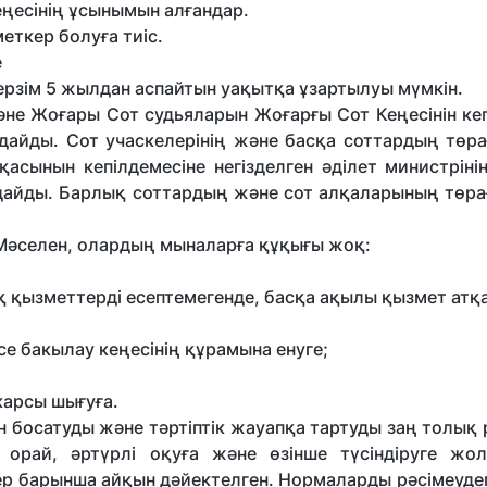
еңесінің ұсынымын алғандар.
еткер болуға тиіс.
е
ерзім 5 жылдан аспайтын уақытқа ұзартылуы мүмкін.
не Жоғары Сот судьяларын Жоғарғы Сот Кеңесінін кеп
дайды. Сот учаскелерінің және басқа соттардың төра
лқасынын кепілдемесіне негізделген әділет министрін
дайды. Барлық соттардың және сот алқаларының төра
і. Мәселен, олардың мыналарға құқығы жоқ:
қызметтерді есептемегенде, басқа ақылы қызмет атқа
 бакылау кеңесінің құрамына енуге;
карсы шығуға.
н босатуды және тәртіптік жауапқа тартуды заң толық 
орай, әртүрлі оқуға және өзінше түсіндіруге жо
ер барынша айқын дәйектелген. Нормаларды рәсімеуде