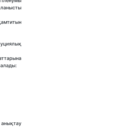
 Пленумы
йланысты
қамтитын
туциялық
аттарына
 алады:
 анықтау