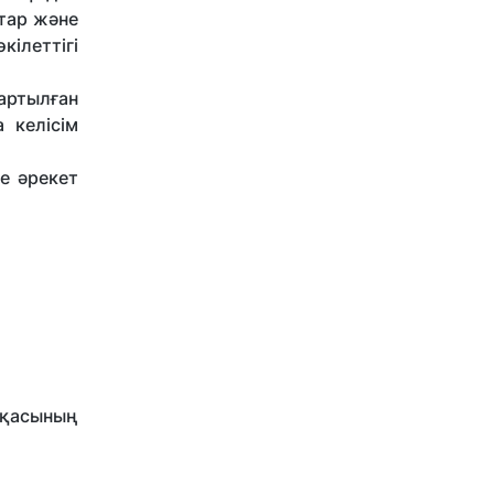
ттар және
ілеттігі
артылған
 келісім
е әрекет
лқасының