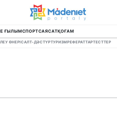
НЕ ҒЫЛЫМ
СПОРТ
САЯСАТ
ҚОҒАМ
ЛЕУ ӨНЕРІ
САЛТ-ДӘСТҮР
ТУРИЗМ
РЕФЕРАТТАР
ТЕСТТЕР