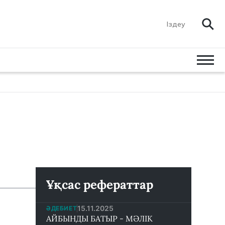
Ұқсас рефераттар
15.11.2025
ӘДЕБИЕТ
АЙБЫНДЫ БАТЫР - МӘЛІК