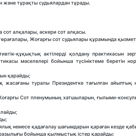
н және тұрақты судьялардан тұрады.
 сот алқалары, әскери сот алқасы.
өрағалары, Жоғарғы сот судьялары құрамында қызмет 
тік-құқықтық актілерді қолдану практикасын зер
икасы мәселелері бойынша түсініктеме беретін нор
арын қарайды;
жасағаны туралы Президентке тағылған айыптың нег
ғарғы Сот пленумының хатшыларын, ғылыми-консуль
йлайды;
ды;
ялық немесе қадағалау шағымдарын қараған кезде қаб
разылығы бойынша қылмыстық істер қарайды;