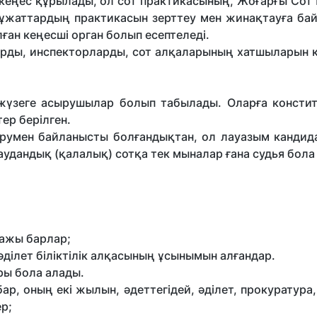
кеңес құрылады, ол сот практикасының, Жоғарғы Сот
кұжаттардың практикасын зерттеу мен жинақтауға ба
ан кеңесші орган болып есептеледі.
тарды, инспекторларды, сот алқаларының хатшыларын 
н жүзеге асырушылар болып табылады. Оларға консти
тер берілген.
сырумен байланысты болғандықтан, ол лауазым кандид
удандық (қалалық) сотқа тек мыналар ғана судья бола
тажы барлар;
әділет біліктілік алқасының ұсынымын алғандар.
ры бола алады.
, оның екі жылын, әдеттегідей, әділет, прокуратура,
р;