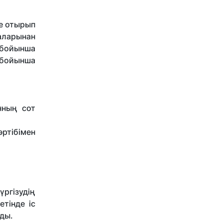
е отырып
аларынан
 бойынша
 бойынша
нның сот
ртібімен
ргізудің
тінде іс
ды.