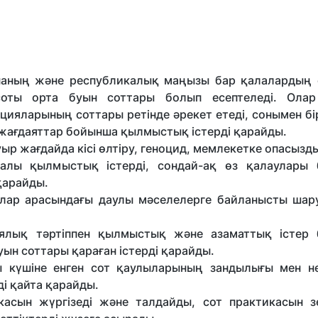
ананың және республикалық маңызы бар қалалардың 
соты орта буын соттары болып есептеледі. Олар 
ияларының соттары ретінде әрекет етеді, сонымен бі
 жағдаяттар бойынша қылмыстық істерді қарайды.
ауыр жағдайда кісі өлтіру, геноцид, мемлекетке опасызд
уралы қылмыстық істерді, сондай-ақ өз қалаулары
 қарайды.
алар арасындағы даулы мәселелерге байланысты ша
ялық тәртіппен қылмыстық және азаматтық істер
ын соттары қараған істерді қарайды.
 күшіне енген сот қаулыларының зандылығы мен негі
і қайта қарайды.
асын жүргізеді және талдайды, сот практикасын зе