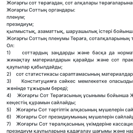
Жоғарғы сот төрағадан, сот алқалары төрағаларына
Жоғарғы Соттың органдары:
пленум;
президиум;
қылмыстық, азаматтық, шаруашылық істері бойынша
Жоғарғы Соттың пленумы Төраға, соталқаларының т
Ол:
1) соттардың заңдарды және басқа да норматив
жинақтау материалдарын қарайды және сот практ
қаулылар қабылдайды;
2) сот статистикасы сараптамасының материалд
3) Конституцияға сәйкес мемлекетке опасыздық 
жөнінде тұжырым береді;
4) Жоғарғы Сот Төрағасының ұсынымы бойынша Жо
кеңестің құрамын сайлайды;
5) Жоғарғы Сот тәртіптік алқасының мүшелерін са
6) Жоғарғы Сот президиумының мүшелерін сайлай
7) Жоғарғы Сот төралқасының үкімдеріне кассаци
президиум қаулыларына қадағалау шағымы және на