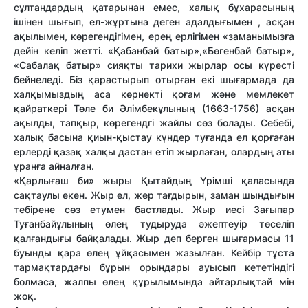
сұлтандардың қатарынан емес, халық бұхарасының
ішінен шығып, ел-жұртына деген адалдығымен , асқан
ақылымен, көрегендігімен, ерең ерлігімен «заманымызға
дейін келіп жетті. «Қабанбай батыр»,«Бөгенбай батыр»,
«Сабалақ батыр» сияқты тарихи жырлар осы күресті
бейнеледі. Біз қарастырып отырған екі шығармада да
халқымыздың аса көрнекті қоғам және мемлекет
қайраткері Төле би Әлімбекұлының (1663-1756) асқан
ақылды, тапқыр, көрегендгі жайлы сөз болады. Себебі,
халық басына қиын-қыстау күндер туғанда ел қорғаған
ерлерді қазақ халқы дастан етіп жырлаған, олардың аты
ұранға айналған.
«Қарлығаш би» жыры Қытайдың Үрімші қаласында
сақтаулы екен. Жыр ел, жер тағдырын, заман шындығын
тебірене сөз етумен бастлады. Жыр иесі Зағыпар
Туғанбайұлының өлең тудыруда әжептеуір төселіп
қалғандығы байқалады. Жыр деп берген шығармасы 11
буынды қара өлең ұйқасымен жазылған. Кейбір тұста
тармақтардағы бұрын орындары ауысып кететіндігі
болмаса, жалпы өлең құрылымында айтарлықтай мін
жоқ.