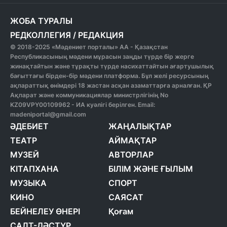
ЖОБА ТУРАЛЫ
РЕДКОЛЛЕГИЯ
/
РЕДАКЦИЯ
© 2018-2025 «Мәдениет порталы» АА - Қазақстан
Республикасының мәдени мұрасын заңды түрде бір жерге
жинақтайтын және тұрақты түрде насихаттайтын ағартушылық
бағыттағы бірден-бір мәдени платформа. Бұл желі ресурсының
ақпараттық өнімдері 18 жастан асқан азаматтарға арналған. ҚР
Ақпарат және коммуникациялар министрлігінің No
KZ09VPY00109962 - ИА куәлігі берілген. Email:
madeniportal@gmail.com
ӘДЕБИЕТ
ЖАҢАЛЫҚТАР
ТЕАТР
АЙМАҚТАР
МУЗЕЙ
АВТОРЛАР
КІТАПХАНА
БІЛІМ ЖӘНЕ ҒЫЛЫМ
МУЗЫКА
СПОРТ
КИНО
САЯСАТ
БЕЙНЕЛЕУ ӨНЕРІ
Қоғам
САЛТ-ДӘСТҮР