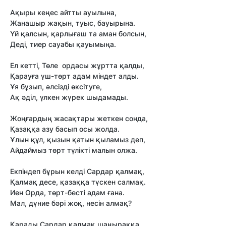
Ақыры кеңес айтты ауылына,
Жанашыр жақын, туыс, бауырына.
Үй қалсын, қарлығаш та аман болсын,
Деді, тиер сауабы қауымыңа.
Ел кетті, Төле ордасы жұртта қалды,
Қарауға үш-төрт адам міндет алды.
Ұя бұзып, әлсізді өксітуге,
Ақ әділ, үлкен жүрек шыдамады.
Жоңғардың жасақтары жеткен сонда,
Қазаққа азу басып осы жолда.
Ұлын құл, қызын қатын қыламыз деп,
Айдаймыз төрт түлікті малын олжа.
Екпіндеп бұрын келді Сардар қалмақ,
Қалмақ десе, қазаққа түскен салмақ.
Иен Орда, төрт-бесті адам ғана.
Мал, дүние бәрі жоқ, несін алмақ?
Қарады Сардар қалмақ шаңыраққа,