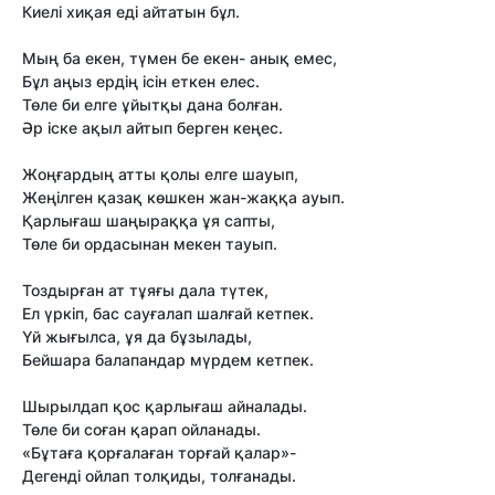
Киелі хиқая еді айтатын бұл.
Мың ба екен, түмен бе екен- анық емес,
Бұл аңыз ердің ісін еткен елес.
Төле би елге ұйытқы дана болған.
Әр іске ақыл айтып берген кеңес.
Жоңғардың атты қолы елге шауып,
Жеңілген қазақ көшкен жан-жаққа ауып.
Қарлығаш шаңыраққа ұя сапты,
Төле би ордасынан мекен тауып.
Тоздырған ат тұяғы дала түтек,
Ел үркіп, бас сауғалап шалғай кетпек.
Үй жығылса, ұя да бұзылады,
Бейшара балапандар мүрдем кетпек.
Шырылдап қос қарлығаш айналады.
Төле би соған қарап ойланады.
«Бұтаға қорғалаған торғай қалар»-
Дегенді ойлап толқиды, толғанады.