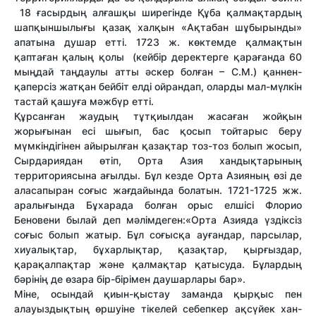
18 ғасырдың алғашқы ширегінде Құба қалмақтардың
шапқыншылығы қазақ халқын «Ақтабан шұбырынды»
апатына душар етті. 1723 ж. көктемде қалмақтын
қаптаған қалың қолы (кейбір деректерге қарағанда 60
мыңдай таңдаулы атты әскер болған – С.М.) қаннен-
қаперсіз жатқан бейбіт елді ойрандап, оларды мал-мүлкін
тастай қашуға мәжбүр етті.
Құрсанған жаудың тұтқиылдан жасаған жойқын
жорығынан есі шығып, бас қосып тойтарыс беру
мүмкіндігінен айырылған қазақтар тоз-тоз болып жосып,
Сырдариядан өтіп, Орта Азия хандықтарының
территориясына ағылды. Бұл кезде Орта Азияның өзі де
аласапыран соғыс жағдайында болатын. 1721-1725 жж.
аралығында Бұхарада болған орыс елшісі Флорио
Беновени былай деп мәлімдеген:«Орта Азияда үздіксіз
соғыс болып жатыр. Бұл соғысқа ауғандар, парсылар,
хиуалықтар, бұхарлықтар, қазақтар, қырғыздар,
қарақалпақтар және қалмақтар қатысуда. Бұлардың
бәрінің де өзара бір-бірімен даушарлары бар».
Міне, осындай қиын-қыстау заманда қырқыс пен
алауыздықтың өршуіне тікелей себепкер ақсүйек хан-