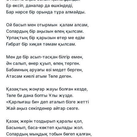
Ер өксіп, даналар да өшкіндеді,
Бар нәрсе бір орында тұра алмайды.
Ой басып мен отырмын қалам алсам,
Солардың бір аңызын өлең қылсам.
Ұрпақтың бір қарызын өтер ме едім
Ғибрат бір хиқая тәмам қылсам.
Мен де бір асып-тасқан білгір емен,
Ән салып, өнер қуып, өлең терген.
Бабамның аруағы өзі медет берген,
Атасам киелі атым Төле деген.
Қазақтың жоңғар жауы болған кезде,
Төле би дана бопты Ұлы жүзде.
«Қарлығаш би» деп аталып бізге жетті
Жай аңыз секілденер айтар сөзге.
Қазақ жерін тоздырып қаралы қол,
Басынып, баса-көктеп қылады жол.
Солардың мыңдық тобын бөгеп қалған,