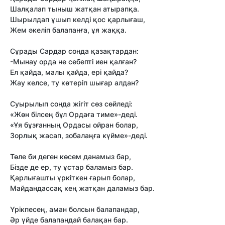
Шалқалап тыныш жатқан атырапқа.
Шырылдап ұшып келді қос қарлығаш,
Жем әкеліп балапанға, ұя жаққа.
Сұрады Сардар сонда қазақтардан:
-Мынау орда не себепті иен қалған?
Ел қайда, малы қайда, ері қайда?
Жау келсе, ту көтеріп шығар алдан?
Суырылып сонда жігіт сөз сөйледі:
«Жөн білсең бұл Ордаға тиме»-деді.
«Ұя бұзғанның Ордасы ойран болар,
Зорлық жасап, зобалаңға күйме»-деді.
Төле би деген көсем данамыз бар,
Бізде де ер, ту ұстар баламыз бар.
Қарлығашты үркіткен ғарып болар,
Майдандассақ кең жатқан даламыз бар.
Үрікпесең, аман болсын балапандар,
Әр үйде балапандай балақан бар.