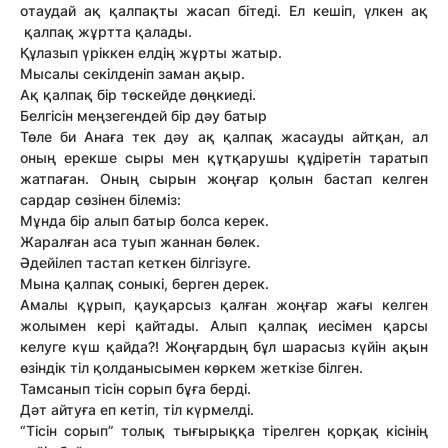
отаудай ақ қалпақты жасап бітеді. Ел кешіп, үлкен ақ
қалпақ жұртта қалады.
Құлазып үріккен елдің жұрты жатыр.
Мысалы секілденіп заман ақыр.
Ақ қалпақ бір төскейде дөңкиеді.
Белгісін меңзегендей бір дәу батыр
Төле би Анаға тек дәу ақ қалпақ жасауды айтқан, ал
оның ерекше сыры мен құтқарушы құдіретін таратып
жатпаған. Оның сырын жоңғар қолын бастап келген
сардар сөзінен білеміз:
Мұнда бір алып батыр болса керек.
Жаралған аса туып жаннан бөлек.
Әдейілеп тастап кеткен білгізуге.
Мына қалпақ соныкі, берген дерек.
Амалы құрып, қауқарсыз қалған жоңғар жағы келген
жолымен кері қайтады. Алып қалпақ иесімен қарсы
келуге күш қайда?! Жоңғардың бұл шарасыз күйін ақын
өзіндік тіл қолданысымен көркем жеткізе білген.
Тамсанып тісін сорып бұға берді.
Дәт айтуға еп кетіп, тіл күрмелді.
“Тісін сорып” толық тығырыққа тірелген қорқақ кісінің