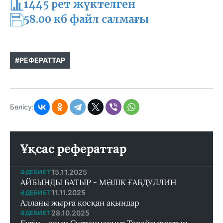
1445 рет жүктелген
58.00 кб файл салмағы
#РЕФЕРАТТАР
Бөлісу:
Ұқсас рефераттар
15.11.2025
ӘДЕБИЕТ
АЙБЫНДЫ БАТЫР - МӘЛІК ҒАБДУЛЛИН
11.11.2025
ӘДЕБИЕТ
Алланы жырға қосқан ақындар
28.10.2025
ӘДЕБИЕТ