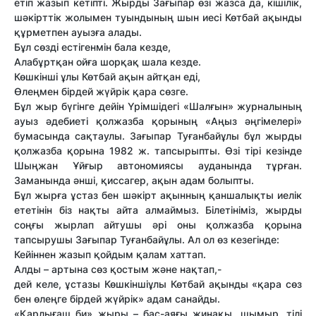
етіп жазып кетіпті. Жырды Зағыпар өзі жазса да, кішілік,
шәкірттік жолымен туындының шын иесі Көтбай ақынды
құрметпен ауызға алады.
Бұл сөзді естігенмін бала кезде,
Алабұртқан ойға шорқақ шала кезде.
Көшкінші ұлы Көтбай ақын айтқан еді,
Өлеңмен бірдей жүйрік қара сөзге.
Бұл жыр бүгінге дейін Үрімшідегі «Шалғын» журналының
ауыз әдебиеті қолжазба қорының «Аңыз әңгімелері»
бумасында сақтаулы. Зағыпар Туғанбайұлы бұл жырды
қолжазба қорына 1982 ж. тапсырыпты. Өзі тірі кезінде
Шыңжан Ұйғыр автономиясы ауданында тұрған.
Заманында әнші, қиссагер, ақын адам болыпты.
Бұл жырға ұстаз бен шәкірт ақынның қаншалықты иелік
ететінін біз нақты айта алмаймыз. Білетініміз, жырды
соңғы жырлап айтушы әрі оны қолжазба қорына
тапсырушы Зағыпар Туғанбайұлы. Ал ол өз кезегінде:
Кейіннен жазып қойдым қалам хаттап.
Алды – артына сөз қостым және нақтап,-
дей келе, ұстазы Көшкіншіұлы Көтбай ақынды «қара сөз
бен өлеңге бірдей жүйрік» адам санайды.
«Қарлығаш би» жыры – бас-аяғы жинақы, шымыр, тілі