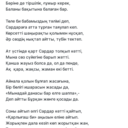
Бәріне де тіршілік, ғұмыр керек,
Баланы бақытына балаған бар.
Төле би бабамыздың тәлімі деп,
Сардараға атта тұрған таяулап кеп.
Көрсетті шаңырақты қолымен нұсқап,
Әр сөздің нықтап айтты, түбін тектеп.
Ат үстінде қарт Сардар толқып кетті,
Мына сөз сүйегіне барып жетті.
Қанша жауыз болса да, ол да пенде,
Ақ қара, жақсы, жаман екі бетті.
Айнала қолын бұлғап жасағына,
Бір бөлігі ишарасын жасады да,
«Мынадай данасы бар елге шаппа»,-
Деп айтты Бұрқан жөнге қосады да.
Соны айтып әлгі Сардар кетті қайтып,
«Қарлығаш би» аңызын еліне айтып.
Жорықпен дала кезіп көп жорытқан жан,