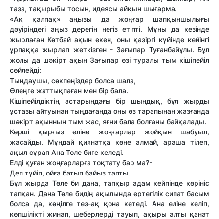
таза, тақырыбы тосын, идеясы айқын шығарма.
«Ақ қалпақ» аңызы да жоңғар шапқыншылығы
дәуіріндегі аңыз дерегін негіз етіпті. Мұны да кезінде
жырлаған Көтбай ақын екен, оны қазіргі күйінде кейінгі
ұрпаққа жырлап жеткізген - Зағыпар Туғанбайұлы. Бұл
жолы да шәкірт ақын Зағыпар өзі туралы тым кішіпейіл
сөйлейді:
Тыңдаушы, сөкпеңіздер болса шала,
Өлеңге жаттықпаған мен бір бала.
Кішіпейілдіктің астарындағы бір шындық, бұл жырды
ұстазы айтуынан тыңдағанда оны өз тарапынан жазғанда
шәкірт ақынның тым жас, яғни бала болғаны байқалады.
Көрші қырғыз еліне жоңғарлар жойқын шабуыл,
жасайды. Мұндай қиянатқа көне алмай, араша тілеп,
ақыл сұрап Ана Төле биге келеді.
Елді қуған жоңғарларға тоқтату бар ма?-
Деп түйіп, ойға батып байыз тапты.
Бұл жырда Төле би дана, тапқыр адам кейпінде көрініс
тапқан. Дана Төле бидің ақылында ертегілік сипат басым
болса да, көңілге тез-ақ қона кетеді. Ана еліне келіп,
көпшілікті жинап, шеберлерді тауып, ақыры алты қанат