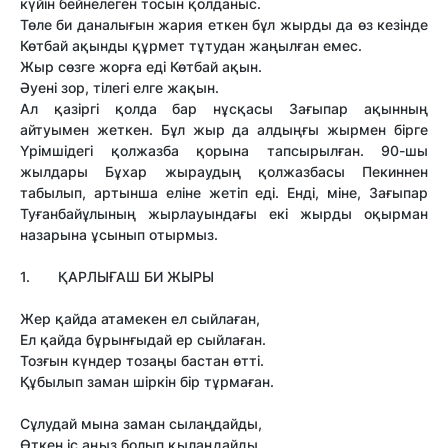
күйін бейнелеген тосын қолданыс.
Төле би даналығын жария еткен бұл жырды да өз кезінде
Көтбай ақынды құрмет тұтудан жаңылған емес.
Жыр сөзге жорға еді Көтбай ақын.
Әуені зор, тілегі елге жақын.
Ал қазіргі қолда бар нұсқасы Зағыпар ақынның
айтуымен жеткен. Бұл жыр да алдыңғы жырмен бірге
Үрімшідегі қолжазба қорына тапсырылған. 90-шы
жылдары Бұхар жыраудың қолжазбасы Пекиннен
табылып, артынша еліне жетіп еді. Енді, міне, Зағыпар
Туғанбайұлының жырлауындағы екі жырды оқырман
назарына ұсынып отырмыз.
1. ҚАРЛЫҒАШ БИ ЖЫРЫ
Жер қайда атамекен ел сыйлаған,
Ел қайда бұрынғыдай ер сыйлаған.
Тозғын күндер тозаңы бастан өтті.
Құбылып заман шіркін бір тұрмаған.
Сұлудай мына заман сылаңдайды,
Өткен іс аңыз болып қылаңдайды.