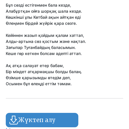
Бұл сөзді естігенмен бала кезде,
Алабұртқан ойға шорқақ шала кезде.
Көшкінші ұлы Көтбай ақын айтқан еді
Өлеңмен бірдей жүйрік қара сөзге.
Кейіннен жазып қойдым қалам хаттап,
Алды-артына сөз қостым және нақтап.
Зағыпар Туғанбайдың баласымын.
Кеше гөр кеткен болсам әдепті аттап.
Ақ атқа салауат етер бабам,
Бір міндет атқармақшы болды балаң.
Өзімше қарызымды өтедім деп,
Осымен бұл өлеңді еттім тәмам.
Жүктеп алу