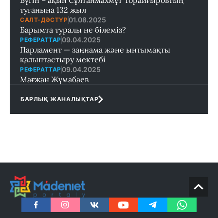
Бүгін – ақын Сұлтанмахмұт Торайғыровтың
туғанына 132 жыл
01.08.2025
САЛТ-ДӘСТҮР
Барымта туралы не білеміз?
09.04.2025
РЕФЕРАТТАР
Парламент — заңнама және ынтымақты
қалыптастыру мектебi
09.04.2025
РЕФЕРАТТАР
Мағжан Жұмабаев
БАРЛЫҚ ЖАНАЛЫҚТАР