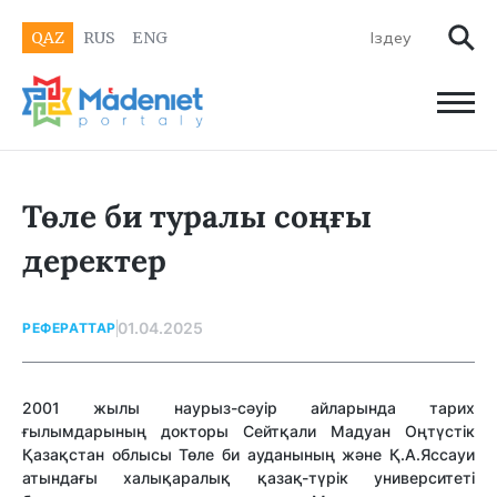
QAZ
RUS
ENG
Төле би туралы соңғы
деректер
01.04.2025
РЕФЕРАТТАР
2001 жылы наурыз-сәуір айларында тарих
ғылымдарының докторы Сейтқали Мадуан Оңтүстік
Қазақстан облысы Төле би ауданының және Қ.А.Яссауи
атындағы халықаралық қазақ-түрік университеті