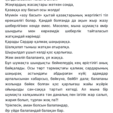
Жоңғардың жасақтары жеткен сонда,
Қазаққа азу басып осы жолда!
Мүмкін «азу басып» қытай қазақтарының жергілікті тіл
ерекшелігі болар. Қандай болғанда да ақын жыр жазу
шеберлігінен кенде емес. Мәселен, мына шумақта өмір
шындығы мен көркемдік шеберлік тайталасып
жатқандай көрінеді:
Қарады Сардар қалмақ шаңыраққа.
Шалқалап тыныш жатқан атырапқа.
Шырылдап ұшып келді қос қарлығаш.
Жем әкеліп балапанға, ұя жаққа.
Бұл шумақта шындықты бейнелеудің кең өрістілігі анық
байқалады. Осы төрт тармақтағы қалмақ сардарының
шаңырақ астындағы абдыраған күйі; адамдар
арпалысынан хабарсыз, бейкүнә, бейбіт дала; балапаны
жолында бәйек болған қос қарлығаш жайы жүйрік
ойыңызды сан-саққа тартып кетеді. Ал мына бір
шумақта халқымызға тән даналық пен ізгілік жар салып,
жария болып, тұрған жоқ па?!
Үрікпесін, аман болсын балапандар,
Әр үйде балапандай балақан бар.