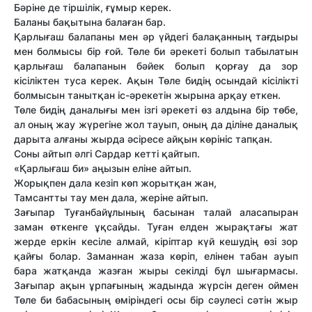
Бәріне де тіршілік, ғұмыр керек.
Баланы бақытына балаған бар.
Қарлығаш балапаны мен әр үйдегі балақанның тағдыры
мен болмысы бір ғой. Төле би әрекеті болып табылатын
қарлығаш балапанын бәйек болып қорғау да зор
кісіліктен туса керек. Ақын Төле бидің осындай кісілікті
болмысын танытқан іс-әрекетін жырына арқау еткен.
Төле бидің даналығы мен ізгі әрекеті өз алдына бір төбе,
ал оның жау жүрегіне жол тауып, оның да діліне даналық
дарыта алғаны жырда әсіресе айқын көрініс тапқан.
Соны айтып әлгі Сардар кетті қайтып.
«Қарлығаш би» аңызын еліне айтып.
Жорықпен дала кезіп көп жорытқан жан,
Тамсантты тау мен дала, жеріне айтып.
Зағыпар Туғанбайұлының басынан талай аласапыран
заман өткенге ұқсайды. Туған елден жырақтағы жат
жерде еркін кесіле алмай, кіріптар күй кешудің өзі зор
қайғы болар. Заманнан жаза көріп, елінен табан ауып
бара жатқанда жазған жыры секілді бұл шығармасы.
Зағыпар ақын ұрпағының жадында жүрсін деген оймен
Төле би бабасының өміріндегі осы бір сәулесі сәтін жыр