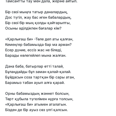
Тамсантты тау мен дала, жеріне айтып.
Бір сөзі мыңға татыр даналардың,
Дос түгіл, жау бас иген бабалардың,
Бір сөзі бір мың қолды қайтарыпты,
Осыны әділдікпен бағалар кім?
«Қарлығаш би» -Төле деп аты қалған,
Кемеңгер бабамызда бар ма арман?
Есер дүние, ессіз жас не біледі,
Барады көлегейлеп мына жалған.
Дана баба, батырлар өтті талай,
Бұлаңдайды бұл заман қалай-қалай.
Бұйдасын соза тартқан бір сары атан,
Барамыз табан ауып алға қарай.
Орны бабамыздың жәннет болсын,
Төрт құбыла түгелімен нұрға толсын,
«Қарлығаш би» атымен аталатын.
Бізден де бір ауыз сөз үлгі қалсын.