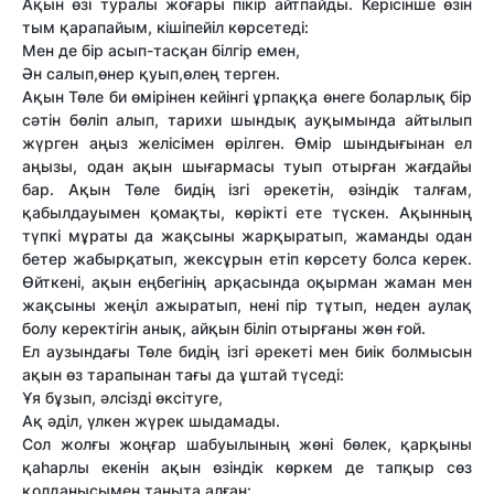
Ақын өзі туралы жоғары пікір айтпайды. Керісінше өзін
тым қарапайым, кішіпейіл көрсетеді:
Мен де бір асып-тасқан білгір емен,
Ән салып,өнер қуып,өлең терген.
Ақын Төле би өмірінен кейінгі ұрпаққа өнеге боларлық бір
сәтін бөліп алып, тарихи шындық ауқымында айтылып
жүрген аңыз желісімен өрілген. Өмір шындығынан ел
аңызы, одан ақын шығармасы туып отырған жағдайы
бар. Ақын Төле бидің ізгі әрекетін, өзіндік талғам,
қабылдауымен қомақты, көрікті ете түскен. Ақынның
түпкі мұраты да жақсыны жарқыратып, жаманды одан
бетер жабырқатып, жексұрын етіп көрсету болса керек.
Өйткені, ақын еңбегінің арқасында оқырман жаман мен
жақсыны жеңіл ажыратып, нені пір тұтып, неден аулақ
болу керектігін анық, айқын біліп отырғаны жөн ғой.
Ел аузындағы Төле бидің ізгі әрекеті мен биік болмысын
ақын өз тарапынан тағы да ұштай түседі:
Ұя бұзып, әлсізді өксітуге,
Ақ әділ, үлкен жүрек шыдамады.
Сол жолғы жоңғар шабуылының жөні бөлек, қарқыны
қаһарлы екенін ақын өзіндік көркем де тапқыр сөз
қолданысымен таныта алған: