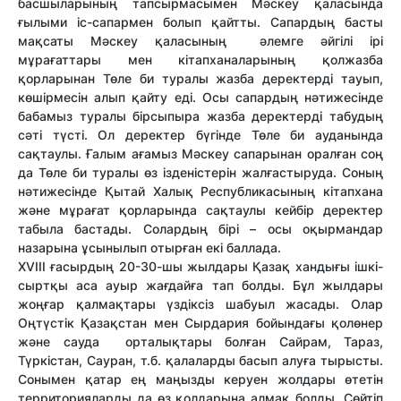
басшыларының тапсырмасымен Мәскеу қаласында
ғылыми іс-сапармен болып қайтты. Сапардың басты
мақсаты Мәскеу қаласының әлемге әйгілі ірі
мұрағаттары мен кітапханаларының қолжазба
қорларынан Төле би туралы жазба деректерді тауып,
көшірмесін алып қайту еді. Осы сапардың нәтижесінде
бабамыз туралы бірсыпыра жазба деректерді табудың
сәті түсті. Ол деректер бүгінде Төле би ауданында
сақтаулы. Ғалым ағамыз Мәскеу сапарынан оралған соң
да Төле би туралы өз ізденістерін жалғастыруда. Соның
нәтижесінде Қытай Халық Республикасының кітапхана
және мұрағат қорларында сақтаулы кейбір деректер
табыла бастады. Солардың бірі – осы оқырмандар
назарына ұсынылып отырған екі баллада.
ХVIII ғасырдың 20-30-шы жылдары Қазақ хандығы ішкі-
сыртқы аса ауыр жағдайға тап болды. Бұл жылдары
жоңғар қалмақтары үздіксіз шабуыл жасады. Олар
Оңтүстік Қазақстан мен Сырдария бойындағы қолөнер
және сауда орталықтары болған Сайрам, Тараз,
Түркістан, Сауран, т.б. қалаларды басып алуға тырысты.
Сонымен қатар ең маңызды керуен жолдары өтетін
территорияларды да өз қолдарына алмақ болды. Сөйтіп