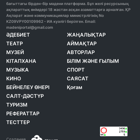
бағыттағы бірден-бір мәдени платформа. Бұл желі ресурсының
ақпараттық өнімдері 18 жастан асқан азаматтарға арналған. ҚР
Ақпарат және коммуникациялар министрлігінің No
KZ09VPY00109962 - ИА куәлігі берілген. Email:
madeniportal@gmail.com
ӘДЕБИЕТ
ЖАҢАЛЫҚТАР
ТЕАТР
АЙМАҚТАР
МУЗЕЙ
АВТОРЛАР
КІТАПХАНА
БІЛІМ ЖӘНЕ ҒЫЛЫМ
МУЗЫКА
СПОРТ
КИНО
САЯСАТ
БЕЙНЕЛЕУ ӨНЕРІ
Қоғам
САЛТ-ДӘСТҮР
ТУРИЗМ
РЕФЕРАТТАР
ТЕСТТЕР
Создание