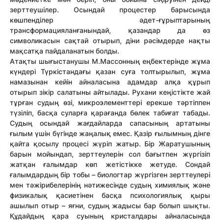
зерттеушілер. Осындай процестер барысында
көшпенділер әдет-ғұрыптарының
трансформацияланғанындай, қазандар да өз
символикасын сақтай отырып, діни рәсімдерде нақты
мақсатқа пайдаланатын болды.
Атақты шығыстанушы М.Массонның еңбектерінде жұма
күндері Түркістандағы қазан суға толтырылып, жұма
намазынан кейін айналасына адамдар алқа құрып
отырып зікір салатыны айтылады. Рухани кеңістікте жай
тұрған судың өзі, микроэлементтері ерекше тәртіппен
түзіліп, басқа суларға қарағанда бөлек табиғат табады.
Судың осындай жағдайларда сапасының артатыны
ғылым үшін бүгінде жаңалық емес. Қазір ғылымның дінге
қайта қосылу процесі жүріп жатыр. Бір Жаратушының
барын мойындап, зерттеулерін сол бағытпен жүргізіп
жатқан ғалымдар көп жетістікке жетуде. Сондай
ғалымдардың бір тобы – биологтар жүргізген зерттеулері
мен тәжірибелерінің нәтижесінде судың химиялық және
физикалық қасиетінен басқа психологиялық қыры
ашылып отыр – яғни, cудың жадысы бар болып шықты.
Құдайдың қара суының кристалдары айналасында