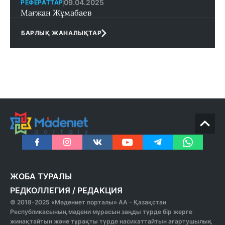
09.04.2025
РЕФЕРАТТАР
Мағжан Жұмабаев
БАРЛЫҚ ЖАНАЛЫҚТАР
ЖОБА ТУРАЛЫ
РЕДКОЛЛЕГИЯ
/
РЕДАКЦИЯ
© 2018-2025 «Мәдениет порталы» АА - Қазақстан
Республикасының мәдени мұрасын заңды түрде бір жерге
жинақтайтын және тұрақты түрде насихаттайтын ағартушылық