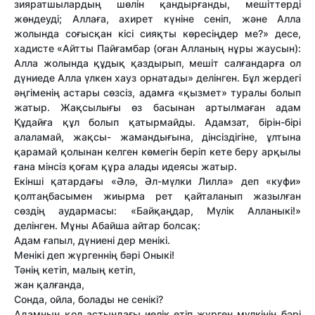
зияратшылардың шөлін қандырғанды, мешіттерді
жөндеуді; Аллаға, ахирет күніне сеніп, және Алла
жолында соғысқан кісі сияқты көресіңдер ме?» десе,
хадисте «Айтты Пайғамбар (оған Алланың нұры жаусын):
Алла жолында құдық қаздырып, мешіт салғандарға ол
дүниеде Алла үлкен хауз орнатады» делінген. Бұл жердегі
әңгіменің астары сөзсіз, адамға «қызмет» туралы болып
жатыр. Жақсылығы өз басынан артылмаған адам
Құдайға құл болып қатырмайды. Адамзат, бірін-бірі
алаламай, жақсы- жамандығына, дінсіздігіне, ұлтына
қарамай қолынан келген көмегін беріп кете беру арқылы
ғана мінсіз қоғам құра алады идеясы жатыр.
Екінші қатардағы «Әлә, Әл-мүлки Лилла» деп «куфи»
қолтаңбасымен жиырма рет қайталанып жазылған
сөздің аудармасы: «Байқаңдар, Мүлік Алланыкі!»
делінген. Мұны Абайша айтар болсақ:
Адам ғапыл, дүниені дер менікі.
Менікі деп жүргеннің бәрі Оныкі!
Тәнің кетіп, малың кетіп,
жан қалғанда,
Сонда, ойла, болады не сенікі?
Адамның қол астындағы иелік етіп жүрген мүлкінің бәрі