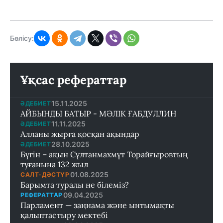
Бөлісу:
Ұқсас рефераттар
15.11.2025
ӘДЕБИЕТ
АЙБЫНДЫ БАТЫР - МӘЛІК ҒАБДУЛЛИН
11.11.2025
ӘДЕБИЕТ
Алланы жырға қосқан ақындар
28.10.2025
ӘДЕБИЕТ
Бүгін – ақын Сұлтанмахмұт Торайғыровтың
туғанына 132 жыл
01.08.2025
САЛТ-ДӘСТҮР
Барымта туралы не білеміз?
09.04.2025
РЕФЕРАТТАР
Парламент — заңнама және ынтымақты
қалыптастыру мектебi