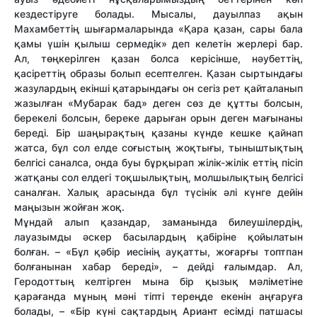
кездестіруге болады. Мысалы, дауылпаз ақын
Махамбеттің шығармаларында «Қара қазан, сары бала
қамы үшін қылыш сермедік» деп келетін жерлері бар.
Ал, төңкерілген қазан болса керісінше, нәубеттің,
қасіреттің образы болып есептелген. Қазан сыртындағы
жазулардың екінші қатарындағы он сегіз рет қайталанып
жазылған «Мубарак бад» деген сөз де құтты болсын,
берекелі болсын, береке дарыған орын деген мағынаны
береді. Бір шаңырақтың қазаны күнде кешке қайнап
жатса, бұл сол елде соғыстың жоқтығы, тыныштықтың
белгісі саналса, онда буы бұрқырап жілік-жілік еттің пісіп
жатқаны сол елдегі тоқшылықтың, молшылықтың белгісі
саналған. Халық арасында бұл түсінік әлі күнге дейін
маңызын жойған жоқ.
Мұндай алып қазандар, заманында билеушілердің,
лауазымды әскер басылардың қабіріне қойылатын
болған. – «Бұл қәбір иесінің ауқатты, жоғарғы топтпан
болғанынан хабар береді», – дейді ғалымдар. Ал,
Геродоттың келтірген мына бір қызық мәліметіне
қарағанда мұның мәні тіпті тереңде екенін аңғаруға
болады, – «Бір күні сақтардың Ариант есімді патшасы