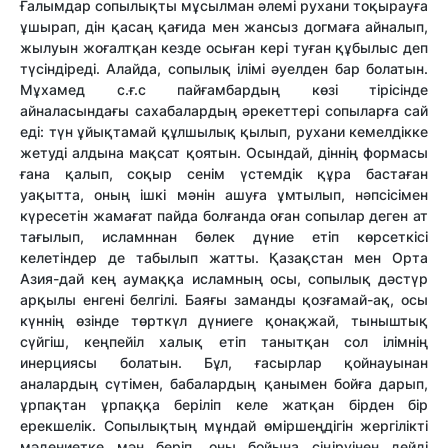
Ғалымдар сопылықты мұсылман әлемі рухани тоқырауға
ұшырап, дін қасаң қағида мен жансыз догмаға айналып,
жылуын жоғалтқан кезде осыған кері туған құбылыс деп
түсіндіреді. Алайда, сопылық ілімі әуелден бар болатын.
Мұхамед с.ғ.с пайғамбардың көзі тірісінде
айналасындағы сахабалардың әрекеттері сопыларға сай
еді: түн ұйықтамай құлшылық қылып, рухани кемелдікке
жетуді алдына мақсат қоятын. Осындай, діннің формасы
ғана қалып, соқыр сенім үстемдік құра бастаған
уақытта, оның ішкі мәнін ашуға ұмтылып, нәпсісімен
күресетін жамағат пайда болғанда оған сопылар деген ат
тағылып, исламннан бөлек дүние етіп көрсеткісі
келетіндер де табылып жатты. Қазақстан мен Орта
Азия-дай кең аумаққа исламның осы, сопылық дәстүр
арқылы енгені белгілі. Баяғы заманды қозғамай-ақ, осы
күннің өзінде төрткүл дүниеге қонақжай, тыныштық
сүйгіш, кеңпейіл халық етіп танытқан сол ілімнің
инерциясы болатын. Бұл, ғасырлар қойнауынан
аналардың сүтімен, бабалардың қанымен бойға дарып,
ұрпақтан ұрпаққа беріліп келе жатқан бірден бір
ерекшелік. Сопылықтың мұндай өміршеңдігін жергілікті
мәдениетке мән беріп, оны бойына сіңіруінен дейді