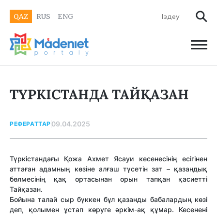
QAZ
RUS
ENG
ТҮРКІСТАНДА ТАЙҚАЗАН
09.04.2025
РЕФЕРАТТАР
Түркістандағы Қожа Ахмет Ясауи кесенесінің есігінен
аттаған адамның көзіне алғаш түсетін зат – қазандық
бөлмесінің қақ ортасынан орын тапқан қасиетті
Тайқазан.
Бойына талай сыр бүккен бұл қазанды бабалардың көзі
деп, қолымен ұстап көруге әркім-ақ құмар. Кесенені