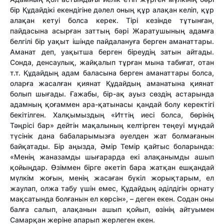
бір Құдайдікі екендігіне дәлел оның құр алақан келіп, құр
алақан кетуі болса керек. Тірі кезінде тұтынған,
пайдасына асырған заттың бәрі Жаратушының адамға
белгілі бір уақыт ішінде пайдалануға берген аманаттары.
Аманат деп, уақытша берген біреудің затын айтады.
Сонда, денсаулық, жайқалып тұрған мына табиғат, отан
т.т. Құдайдың адам баласына берген аманаттары болса,
оларға жасалған қиянат Құдайдың аманатына қиянат
болып шығады. Ғажабы, бір-ақ ауыз сөздің астарында
адамның қоғаммен ара-қатынасы қандай болу керектігі
бекітілген. Халқымыздың «Иттің иесі болса, бөрінің
Тәңрісі бар» дейтін мақалының келтірген теңеуі мұндай
түсінік дана бабаларымызға әуелден жат болмағанын
байқатады. Бір аңызда, Әмір Темір қайтыс боларында:
«Менің жаназамды шығарарда екі алақанымды ашып
қойыңдар. Өзіммен бірге әкетіп бара жатқан ешқандай
мүлкім жоғын, менің жасаған бүкіл жорықтарым, ел
жаулап, олжа табу үшін емес, Құдайдың әділдігін орнату
мақсатында болғанын ел көрсін», – деген екен. Содан оны
балға салып, алақанын ашып қойып, өзінің айтуымен
Самарқан жеріне апарып жерлеген екен.