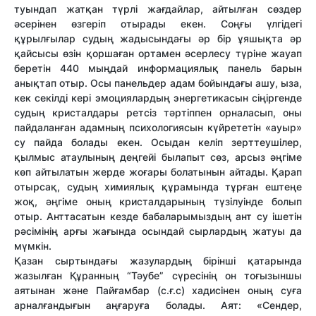
туындап жатқан түрлі жағдайлар, айтылған сөздер
әсерінен өзгеріп отырады екен. Соңғы үлгідегі
құрылғылар судың жадысындағы әр бір ұяшықта әр
қайсысы өзін қоршаған ортамен әсерлесу түріне жауап
беретін 440 мыңдай информациялық панель барын
анықтап отыр. Осы панельдер адам бойындағы ашу, ыза,
кек секілді кері эмоциялардың энергетикасын сіңіргенде
судың кристалдары ретсіз тәртіппен орналасып, оны
пайдаланған адамның психологиясын күйрететін «ауыр»
су пайда болады екен. Осыдан келіп зерттеушілер,
қылмыс атаулының деңгейі былапыт сөз, арсыз әңгіме
көп айтылатын жерде жоғары болатынын айтады. Қарап
отырсақ, судың химиялық құрамында тұрған ештеңе
жоқ, әңгіме оның кристалдарының түзілуінде болып
отыр. Анттасатын кезде бабаларымыздың ант су ішетін
рәсімінің арғы жағында осындай сырлардың жатуы да
мүмкін.
Қазан сыртындағы жазулардың бірінші қатарында
жазылған Құранның “Тәубе” сүресінің он тоғызыншы
аятынан және Пайғамбар (с.ғ.с) хадисінен оның суға
арналғандығын аңғаруға болады. Аят: «Сендер,