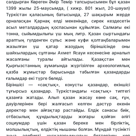
салдырған Көреген Әмір Темір тапсырысымен бұл қазан
1399 жылы 25-маусымда, ( хижр. 801 жыл, 20-шәуәл)
Түркістан қаласының батысында, 27 шақырым жерде
орналасқан Қарнақ елді мекенінде, сирек кездесетін
асыл металдардың қоспасынан құйылған. Салмағы екі
тонна, сыйымдылығы үш мың литр. Қазан сыртындағы
араптың гүлденген сульс және куфи қолтаңбаларымен
жазылған үш қатар жазудың біріншісінде оны
шайхылардың сұлтаны Ахмет Ясауи кесенесіне арналып
жасалғаны туралы айтылады. Қазақстан мен
Қырғызстанның аумағында жүргізілген археологиялық
қазба жұмыстар барысында табылған қазандарды
ғалымдар екі түрге бөледі.
Біріншісі — «сақтық», конусты қазандар, екіншісі
тұғырсыз қазандар. Түркістандағы «сақтық» типтегі
қазанға жатады. Алып қазан жасау көне сақ, ғұн,
дәуірлерінен бері жалғасып келген дәстүр екенін
деректер мен айғақтар растайды. Елдік санасы биік,
отбасылық құндылықтарды жоғары қойған әлігі
социумдар үшін қазан береке мен бірліктің,
молшылықтың, елдіктің нышаны болған. Мұндай түсінікті
ауыз әдебиеті нұсқаларымыздың беттерінен көп