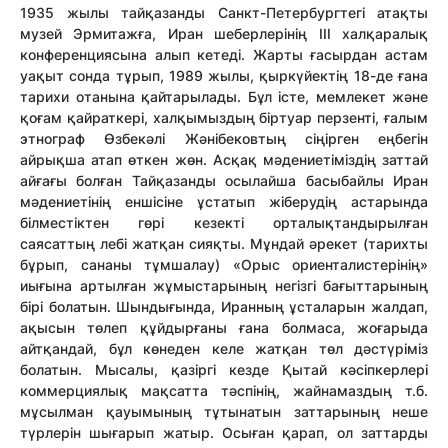
1935 жылы тайқазанды Санкт-Петербургтегі атақты
музей Эрмитажға, Иран шеберлерінің III халқаралық
конференциясына алып кетеді. Жарты ғасырдан астам
уақыт сонда тұрып, 1989 жылы, қыркүйектің 18-де ғана
тарихи отанына қайтарылады. Бұл істе, мемлекет және
қоғам қайраткері, халқымыздың біртуар перзенті, ғалым
этнограф Өзбекәлі Жәнібековтың сіңірген еңбегін
айрықша атап өткен жөн. Асқақ мәдениетіміздің заттай
айғағы болған Тайқазанды осылайша басыбайлы Иран
мәдениетінің еншісіне ұстатып жіберудің астарында
білместіктен гөрі кезекті орталықтандырылған
саясаттың лебі жатқан сияқты. Мұндай әрекет (тарихты
бұрып, сананы тұмшалау) «Орыс ориенталистерінің»
иығына артылған жұмыстарының негізгі бағыттарының
бірі болатын. Шындығында, Иранның ұсталарын жалдап,
ақысын төлеп құйдырғаны ғана болмаса, жоғарыда
айтқандай, бұл көнеден келе жатқан төл дәстүріміз
болатын. Мысалы, қазіргі кезде Қытай кәсіпкерлері
коммерциялық мақсатта тәспінің, жайнамаздың т.б.
мұсылман қауымының тұтынатын заттарының неше
түрлерін шығарып жатыр. Осыған қарап, ол заттарды