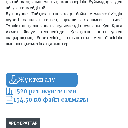
қытай халқының ұлттық қол өнерінің бұйымдары деп
айтуға келмейді ғой.
Бұл күнде Тайқазан ғасырлар бойы мемлекетіміздің
жүрегі саналып келген, рухани астанамыз – киелі
Түркістан қаласындағы әулиелердің сұлтаны Құл Қожа
Ахмет Ясауи кесенесінде, Қазақстан атты үлкен
шаңырақтың берекесінің, тыныштығы мен бірлігінің
нышаны қызметін атқарып тұр.
Жүктеп алу
1520 рет жүктелген
154.50 кб файл салмағы
#РЕФЕРАТТАР