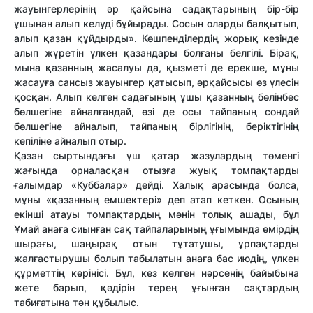
жауынгерлерінің әр қайсына садақтарының бір-бір
ұшынан алып келуді бұйырады. Сосын оларды балқытып,
алып қазан құйдырды». Көшпенділердің жорық кезінде
алып жүретін үлкен қазандары болғаны белгілі. Бірақ,
мына қазанның жасалуы да, қызметі де ерекше, мұны
жасауға сансыз жауынгер қатысып, әрқайсысы өз үлесін
қосқан. Алып келген садағының ұшы қазанның бөлінбес
бөлшегіне айналғандай, өзі де осы тайпаның сондай
бөлшегіне айналып, тайпаның бірлігінің, беріктігінің
кепіліне айналып отыр.
Қазан сыртындағы үш қатар жазулардың төменгі
жағында орналасқан отызға жуық томпақтарды
ғалымдар «Куббалар» дейді. Халық арасында болса,
мұны «қазанның емшектері» деп атап кеткен. Осының
екінші атауы томпақтардың мәнін толық ашады, бұл
Ұмай анаға сиынған сақ тайпаларының ұғымында өмірдің
шырағы, шаңырақ отын тұтатушы, ұрпақтарды
жалғастырушы болып табылатын анаға бас июдің, үлкен
құрметтің көрінісі. Бұл, кез келген нәрсенің байыбына
жете барып, қәдірін терең ұғынған сақтардың
табиғатына тән құбылыс.