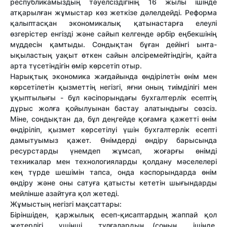
республикамыздың тәуелсіздігінің 16 жылы ішінде
атқарылған жұмыстар көз жеткізе дәлелдейді. Реформа
қалыптасқан экономикалық қатынастарға елеулі
өзгерістер енгізді және сайып келгенде әрбір еңбекшінің
мүддесін қамтыды. Сондықтан бұған дейінгі ынта-
ықыластың уақыт өткен сайын әлсіремейтіндігін, қайта
арта түсетіндігін өмір көрсетіп отыр.
Нарықтық экономика жағдайында өндірілетін өнім мен
көрсетілетін қызметтің негізгі, яғни оның тиімділігі мен
ұқыптылығы - бұл кәсіпорындағы бухгалтерлік есептің
дұрыс жолға қойылуынан бастау алатындығы сөзсіз.
Міне, сондықтан да, бұл деңгейде қоғамға қажетті өнім
өндіріліп, қызмет көрсетілуі үшін бухгалтерлік есепті
дамытуымыз қажет. Өнімдерді өндіру барысында
ресурстарды үнемдеп жұмсап, жоғарғы өнімді
техникалар мен технологияларды қолдану мәселелері
кең түрде шешімін тапса, онда кәспорындарда өнім
өндіру және оны сатуға қатысты кететін шығындарды
мейлінше азайтуға қол жетеді.
Жұмыстың негізгі мақсаттары:
Біріншіден, қаржылық есеп-қисаптардың жаппай қол
жетерлігі үшінші тұлғалардың (соның ішінде