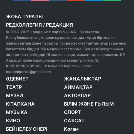
ЖОБА ТУРАЛЫ
РЕДКОЛЛЕГИЯ
/
РЕДАКЦИЯ
© 2018-2025 «Мәдениет порталы» АА - Қазақстан
Республикасының мәдени мұрасын заңды түрде бір жерге
жинақтайтын және тұрақты түрде насихаттайтын ағартушылық
бағыттағы бірден-бір мәдени платформа. Бұл желі ресурсының
ақпараттық өнімдері 18 жастан асқан азаматтарға арналған. ҚР
Ақпарат және коммуникациялар министрлігінің No
KZ09VPY00109962 - ИА куәлігі берілген. Email:
madeniportal@gmail.com
ӘДЕБИЕТ
ЖАҢАЛЫҚТАР
ТЕАТР
АЙМАҚТАР
МУЗЕЙ
АВТОРЛАР
КІТАПХАНА
БІЛІМ ЖӘНЕ ҒЫЛЫМ
МУЗЫКА
СПОРТ
КИНО
САЯСАТ
БЕЙНЕЛЕУ ӨНЕРІ
Қоғам