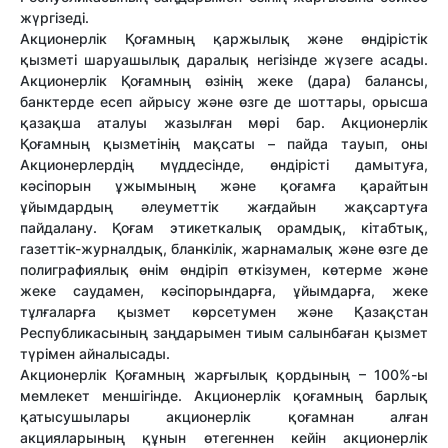
жүргізеді.
Акционерлік Қоғамның қаржылық және өндірістік
қызметі шаруашылық даралық негізінде жүзеге асады.
Акционерлік Қоғамның өзінің жеке (дара) балансы,
банктерде есеп айрысу және өзге де шоттары, орысша
қазақша аталуы жазылған мөрі бар. Акционерлік
Қоғамның қызметінің мақсаты – пайда тауып, оны
Акционерлердің мүддесінде, өндірісті дамытуға,
кәсіпорын ұжымының және қоғамға қарайтын
ұйымдардың әлеуметтік жағдайын жақсартуға
пайдалану. Қоғам этикеткалық орамдық, кітабтық,
газеттік-журналдық, бланкілік, жарнамалық және өзге де
полиграфиялық өнім өндіріп өткізумен, көтерме және
жеке саудамен, кәсіпорындарға, ұйымдарға, жеке
тұлғаларға қызмет көрсетумен және Қазақстан
Республикасының заңдарымен тиым салынбаған қызмет
түрімен айналысады.
Акционерлік Қоғамның жарғылық қордының – 100%-ы
мемлекет меншігінде. Акционерлік қоғамның барлық
қатысушылары акционерлік қоғамнан алған
акцияларының құнын өтегеннен кейін акционерлік