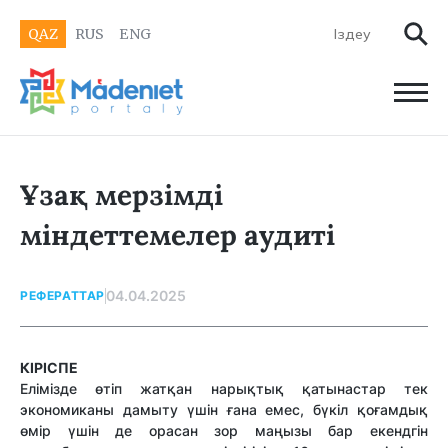
QAZ
RUS
ENG
Ұзақ мерзімді
міндеттемелер аудиті
04.04.2025
РЕФЕРАТТАР
КІРІСПЕ
Елімізде өтіп жатқан нарықтық қатынастар тек
экономиканы дамыту үшін ғана емес, бүкіл қоғамдық
өмір үшін де орасан зор маңызы бар екендгін