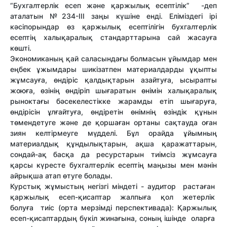
“Бухгалтерлік есеп және қаржылық есептілік” -деп
аталатын №234-III заңы күшіне енді. Еліміздегі ірі
кәсіпорындар өз қаржылық есептілігін бухгалтерлік
есептің халықаралық стандарттарына сай жасауға
көшті.
Экономиканың қай саласындағы болмасын ұйымдар мен
еңбек ұжымдары шикізатпен материалдарды ұқыпты
жұмсауға, өндіріс қалдықтарын азайтуға, ысырапты
жоюға, өзінің өндіріп шығаратын өнімін халықаралық
рыноктағы бәсекелестікке жарамды етіп шығаруға,
өндірісін ұлғайтуға, өндіретін өнімнің өзіндік құнын
төмендетуге және де қоршаған ортаны сақтауда оған
зиян келтірмеуге мүдделі. Бұл орайда ұйымның
материалдық құндылықтарын, ақша қаражаттарын,
сондай-ақ басқа да ресурстарын тиімсіз жұмсауға
қарсы күресте бухгалтерлік есептің маңызы мен мәнін
айрықша атап өтуге болады.
Курстық жұмыстың негізгі міндеті - аудитор растаған
қаржылық есеп-қисаптар жалпыға қол жетерлік
болуға тиіс (орта мерзімді перспективада): Қаржылық
есеп-қисаптардың бүкіл жинағына, соның ішінде оларға