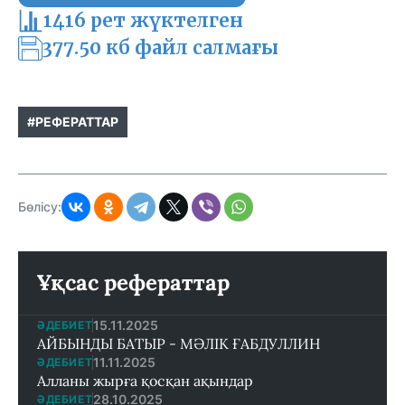
1416 рет жүктелген
377.50 кб файл салмағы
#РЕФЕРАТТАР
Бөлісу:
Ұқсас рефераттар
15.11.2025
ӘДЕБИЕТ
АЙБЫНДЫ БАТЫР - МӘЛІК ҒАБДУЛЛИН
11.11.2025
ӘДЕБИЕТ
Алланы жырға қосқан ақындар
28.10.2025
ӘДЕБИЕТ