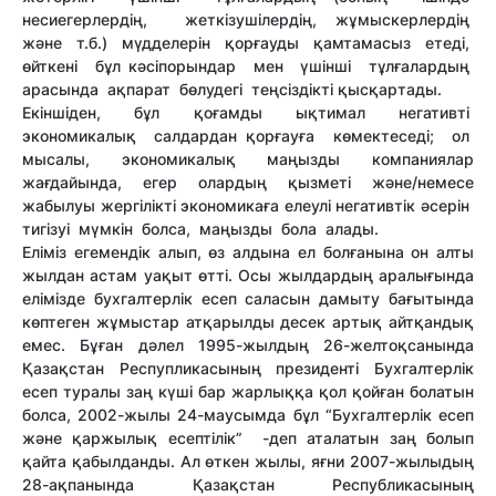
несиегерлердің, жеткізушілердің, жұмыскерлердің
жəне т.б.) мүдделерін қорғауды қамтамасыз етеді,
өйткені бұл кəсіпорындар мен үшінші тұлғалардың
арасында ақпарат бөлудегі теңсіздікті қысқартады.
Екіншіден, бұл қоғамды ықтимал негативті
экономикалық салдардан қорғауға көмектеседі; ол
мысалы, экономикалық маңызды компаниялар
жағдайында, егер олардың қызметі жəне/немесе
жабылуы жергілікті экономикаға елеулі негативтік əсерін
тигізуі мүмкін болса, маңызды бола алады.
Еліміз егемендік алып, өз алдына ел болғанына он алты
жылдан астам уақыт өтті. Осы жылдардың аралығында
елімізде бухгалтерлік есеп саласын дамыту бағытында
көптеген жұмыстар атқарылды десек артық айтқандық
емес. Бұған дәлел 1995-жылдың 26-желтоқсанында
Қазақстан Респупликасының президенті Бухгалтерлік
есеп туралы заң күші бар жарлыққа қол қойған болатын
болса, 2002-жылы 24-маусымда бұл “Бухгалтерлік есеп
және қаржылық есептілік” -деп аталатын заң болып
қайта қабылданды. Ал өткен жылы, яғни 2007-жылыдың
28-ақпанында Қазақстан Республикасының