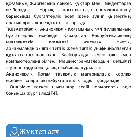
қоғамның Жарғысына сәйкес құқтар мен міндеттерге
ие болады. Нарықты қатынастық экономикаға көшу
барысында бухгалтерлік есеп және аудит қызметінің
алатын орны және қажеттілігі артуда.
“ҚазАвтоКөлік” Акционерлік Қоғамының №4 филиалының
бухгалтерлік есебінде Қазақстан Республикасының
мемлекеттік комитеті жасаған типтік,
арнайыландырылған типтік және типтік унифициалданған
құжаттар қолданылады. Кәсіпорындағы есеп толығымен
компьютерлендірілген. Машинограммалардың көпшілігі
журнал-ордерлік қағида бойынша құрылған.
Акционерлік Қоғам тауарлық материалдық қорлар
есебіне оперативтік-бухгалтерлік әдіс қолданады.
Өндіріске кеткен шығындар есебі нормативтік әдіс
бойынша жүргізіледі [4].
Жүктеп алу