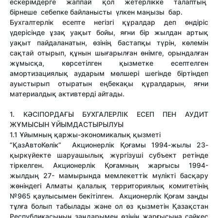
ескерімдерге жаппай қол жетерлікке талаптың
бірнеше себепке байланысты үлкен маңызы бар.
Бухгалтерлік есепте негізгі құралдар деп өндіріс
үдерісінде ұзақ уақыт бойы, яғни бір жылдан артық
уақыт пайдаланатын, өзінің бастапқы түрін, көлемін
сақтай отырып, құнын шығарылған өнімге, орындалған
жұмысқа, көрсетілген қызметке есептелген
амортизациялық аударым мөлшері шегінде біртіндеп
ауыстырып отыратын еңбекақы құралдарын, яғни
материалдық активтерді айтады.
1. КӘСІПОРДАҒЫ БУХГАЛЕРЛІК ЕСЕП ПЕН АУДИТ
ЖҰМЫСЫН ҰЙЫМДАСТЫРЫЛУЫ
1.1 Ұйымның қаржы-экономикалық қызметі
“ҚазАвтоКөлік” Акционерлік Қоғамы 1994-жылы 23-
қыркүйекте шаруашылық жүргізуші субъект ретінде
тіркелген. Акционерлік Қоғамның жарғысы 1994-
жылдың 27- мамырында мемлекеттік мүлікті басқару
жөніндегі Алматы қалалық территориялық комитетінің
№965 қаулысымен бекітілген. Акционерлік Қоғам заңды
тұлға болып табылады және ол өз қызметін Қазақстан
Республикасының заңдарымен өзінің жарғысына сәйкес