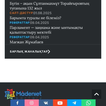
Бүгін – ақын Сұлтанмахмұт Торайғыровтың
туғанына 132 жыл
01.08.2025
САЛТ-ДӘСТҮР
Барымта туралы не білеміз?
09.04.2025
РЕФЕРАТТАР
Парламент — заңнама және ынтымақты
қалыптастыру мектебi
09.04.2025
РЕФЕРАТТАР
Мағжан Жұмабаев
БАРЛЫҚ ЖАНАЛЫҚТАР