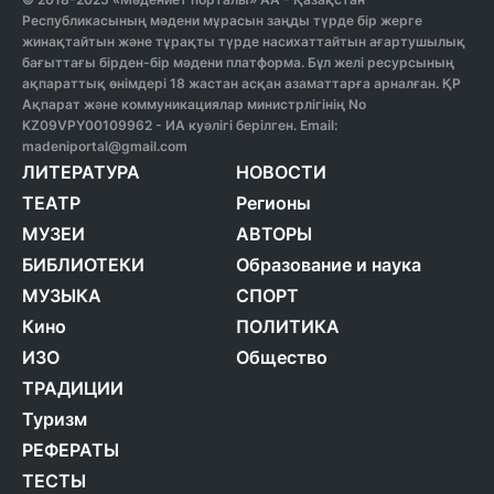
Республикасының мәдени мұрасын заңды түрде бір жерге
жинақтайтын және тұрақты түрде насихаттайтын ағартушылық
бағыттағы бірден-бір мәдени платформа. Бұл желі ресурсының
ақпараттық өнімдері 18 жастан асқан азаматтарға арналған. ҚР
Ақпарат және коммуникациялар министрлігінің No
KZ09VPY00109962 - ИА куәлігі берілген. Email:
madeniportal@gmail.com
ЛИТЕРАТУРА
НОВОСТИ
ТЕАТР
Регионы
МУЗЕИ
АВТОРЫ
БИБЛИОТЕКИ
Образование и наука
МУЗЫКА
СПОРТ
Кино
ПОЛИТИКА
ИЗО
Общество
ТРАДИЦИИ
Туризм
РЕФЕРАТЫ
ТЕСТЫ