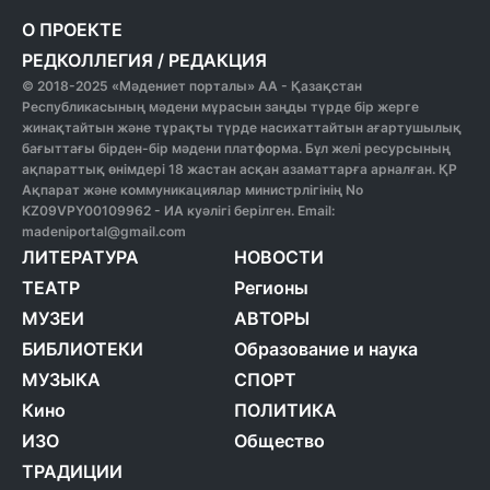
О ПРОЕКТЕ
РЕДКОЛЛЕГИЯ
/
РЕДАКЦИЯ
© 2018-2025 «Мәдениет порталы» АА - Қазақстан
Республикасының мәдени мұрасын заңды түрде бір жерге
жинақтайтын және тұрақты түрде насихаттайтын ағартушылық
бағыттағы бірден-бір мәдени платформа. Бұл желі ресурсының
ақпараттық өнімдері 18 жастан асқан азаматтарға арналған. ҚР
Ақпарат және коммуникациялар министрлігінің No
KZ09VPY00109962 - ИА куәлігі берілген. Email:
madeniportal@gmail.com
ЛИТЕРАТУРА
НОВОСТИ
ТЕАТР
Регионы
МУЗЕИ
АВТОРЫ
БИБЛИОТЕКИ
Образование и наука
МУЗЫКА
СПОРТ
Кино
ПОЛИТИКА
ИЗО
Общество
ТРАДИЦИИ