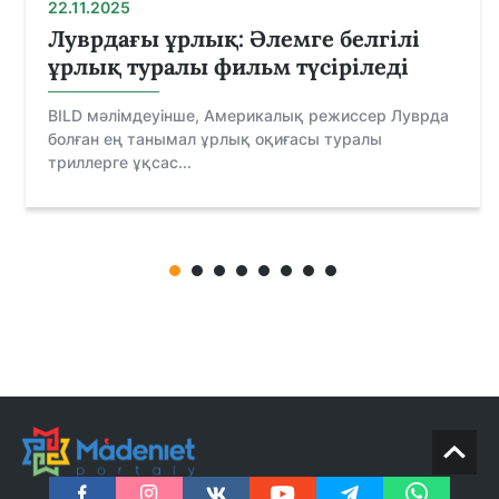
22.11.2025
Луврдағы ұрлық: Әлемге белгілі
ұрлық туралы фильм түсіріледі
BILD мәлімдеуінше, Америкалық режиссер Луврда
болған ең танымал ұрлық оқиғасы туралы
триллерге ұқсас...