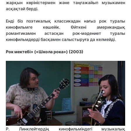
жарқын көріністермен және таңғажайып музыкамен
асқақтай берді.
Енді біз поэтикалық классикадан нағыз рок туралы
кинофильмге көшейік. Өйткені американдық
романтикамен астасқан рок-мәдениет туралы
кинофильмдерді басқамен салыстыруға да келмейді.
Рок мектебі» («Школа рока») (2003)
Р. Линклейтердің кинофильміндегі музыкалық