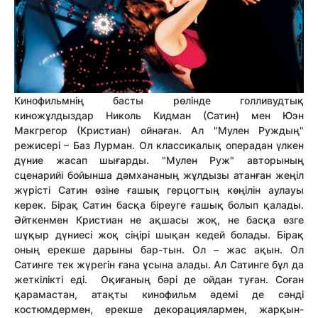
Кинофильмнің басты рөлінде голливудтық
киножұлдыздар Николь Кидман (Сатин) мен Юэн
Макгрегор (Кристиан) ойнаған. Ал "Мулен Руждың"
режисері – Баз Лурман. Ол классикалық операдан үлкен
дүние жасап шығарды. "Мулен Руж" авторының
сценарийі бойынша дәмхананың жұлдызы атанған жеңіл
жүрісті Сатин өзіне ғашық герцогтың көңілін аулауы
керек. Бірақ Сатин басқа біреуге ғашық болып қалады.
Әйткенмен Кристиан не ақшасы жоқ, не басқа өзге
шұқыр дүниесі жоқ сіңірі шықан кедей болады. Бірақ
оның ерекше дарыны бар-тын. Ол – жас ақын. Ол
Сатинге тек жүрегін ғана ұсына алады. Ал Сатинге бұл да
жеткілікті еді. Оқиғаның бәрі де ойдан туған. Соған
қарамастан, атақты кинофильм әдемі де сәнді
костюмдермен, ерекше декорациялармен, жарқын-