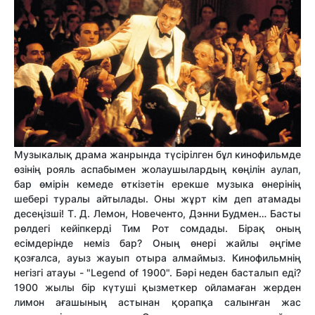
Музыкалық драма жанрында түсірілген бұл кинофильмде
өзінің рояль аспабымен жолаушылардың көңілін аулап,
бар өмірін кемеде өткізетін ерекше музыка өнерінің
шебері туралы айтылады. Оны жұрт кім деп атамады
десеңізші! Т. Д. Лемон, Новеченто, Дэнни Будмен… Басты
рөлдегі кейіпкерді Тим Рот сомдады. Бірақ оның
есімдерінде неміз бар? Оның өнері жайлы әңгіме
қозғалса, ауыз жауып отыра алмаймыз. Кинофильмнің
негізгі атауы - "Legend of 1900". Бәрі неден басталып еді?
1900 жылы бір күтуші қызметкер ойламаған жерден
лимон ағашының астынан қорапқа салынған жас