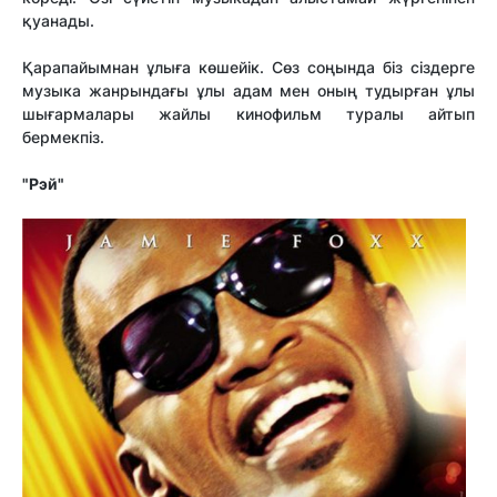
қуанады.
Қарапайымнан ұлыға көшейік. Сөз соңында біз сіздерге
музыка жанрындағы ұлы адам мен оның тудырған ұлы
шығармалары жайлы кинофильм туралы айтып
бермекпіз.
"Рэй"