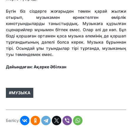
Бүгін біз сіздерге жоғарыден төмен қарай жылжи
отырып, музыкамен өрнектелген өмірлік
кинотуындыларды таныстырдық. Музыкаға құрылған
сценарийлер мұнымен бітпек емес. Олар әлі де көп. Бұл
бізді қоршаған ортамен қоса музыка әлемінің де қоршап
тұрғандығының дәлелі болса керек. Музыка бұрыннан
тірі. Осындай ұлы туындылар тірі тұрғанда, музыканың
туы төмендемек емес.
Дайындаған: Ақерке Әбілхан
#МУЗЫКА
Бөлісу: