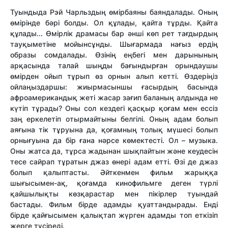
Туындыда Рэй Чарльздың өмірбаяны баяндалады. Оның
өмірінде бәрі болды. Ол құлады, қайта тұрды. Қайта
құлады... Өмірлік драмасы бар әнші көп рет тағдырдың
тауқыметіне мойынсұнды. Шығармада нағыз ердің
образы сомдалады. Өзінің еңбегі мен дарынының
арқасында талай шыңды бағындырған орындаушы
өмірден ойып тұрып өз орнын алып кетті. Өздеріңіз
ойлаңыздаршы: жиырмасыншы ғасырдың басында
афроамерикандық жеті жасар зағип баланың алдында не
күтіп тұрады? Оны сол кездегі қасқыр қоғам мен ессіз
заң еркелетіп отырмайтыны белгілі. Оның адам болып
аяғына тік тұруына да, қоғамның толық мүшесі болып
орнығуына да бір ғана нәрсе көмектесті. Ол – музыка.
Оны жатса да, тұрса жадынан шықпайтын және кеудесін
тесе сайрап тұратын джаз өнері адам етті. Өзі де джаз
болып қалыптасты. Әйткенмен фильм жарыққа
шығысымен-ақ, қоғамда кинофильмге деген түрлі
қайшылықты көзқарастар мен пікірлер туындай
бастады. Фильм бірде адамды қуаттандырады. Енді
бірде қайғысымен қалықтап жүрген адамды топ еткізіп
жерге түсіреді.