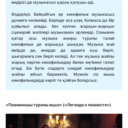
өндірісі де музыкасыз қараң қалушы еді.
Өздеріңіз байқайтын әр кинофильм музыкасыз
дүниеге келмейді. Бәрінде аса ұзақ болмаса да бір
қойылып алады. Кез келген жарқын-жарқын
сценарий желілері музыкамен әрленеді. Сонымен
қатар осы музыка жанры туралы талай
кинофильм де жарыққа шыққан. Музыка жай
өмірде де, өнерде де адамға күш беріп,
шығармаға сән беріп келеді. Ал тек музыка жайлы
жарық көрген кинофильмдер бөлек әңгімені талап
етеді. Біз бүгін сіздерге сондай кинофильмдер
жайлы айтып бермекпіз. Мүмкін сіз мына
кинофильмдерді көріп те қойған боларсыз:
«Пианиношы туралы аңыз» («Легенда о пианисте»)