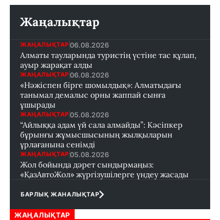
Жаңалықтар
06.08.2026
ЖАҢАЛЫҚТАР
Алматы тауларында туристің үстіне тас құлап,
ауыр жарақат алды
06.08.2026
ЖАҢАЛЫҚТАР
«Нәжіспен бірге шомылдық»: Алматыдағы
танымал демалыс орны жаппай сынға
ұшырады
05.08.2026
ЖАҢАЛЫҚТАР
“Айлыққа адам үй сала алмайды”: Кәсіпкер
бұрынғы жұмысшысының жылқыларын
ұрлағанына сенімді
05.08.2026
ЖАҢАЛЫҚТАР
Жол бойында дәрет сындырмаңыз:
«ҚазАвтоЖол» жүргізушілерге үндеу жасады
БАРЛЫҚ ЖАНАЛЫҚТАР
ЖАҢАЛЫҚТАР