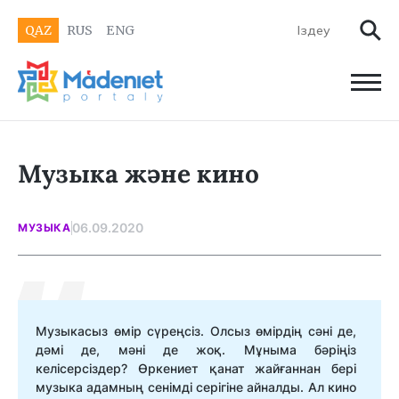
QAZ
RUS
ENG
Музыка және кино
06.09.2020
МУЗЫКА
Музыкасыз өмір сүреңсіз. Олсыз өмірдің сәні де,
дәмі де, мәні де жоқ. Мұныма бәріңіз
келісерсіздер? Өркениет қанат жайғаннан бері
музыка адамның сенімді серігіне айналды. Ал кино