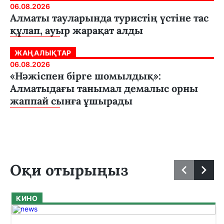
06.08.2026
Алматы тауларында туристің үстіне тас
құлап, ауыр жарақат алды
ЖАҢАЛЫҚТАР
06.08.2026
«Нәжіспен бірге шомылдық»:
Алматыдағы танымал демалыс орны
жаппай сынға ұшырады
Оқи отырыңыз
КИНО