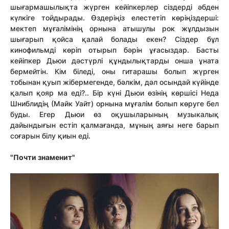
шығармашылықта жүрген кейіпкерлер сіздерді әбден
күлкіге тойдырады. Өздеріңіз елестетіп көріңіздерші:
мектеп мұғалімінің орнына атышулы рок жұлдызын
шығарып қойса қалай болады екен? Сіздер бұл
кинофильмді көріп отырып бәрін ұғасыздар. Басты
кейіпкер Дьюи дәстүрлі құндылықтарды онша ұната
бермейтін. Кім біледі, оны гитарашы болып жүрген
тобынан қуып жібермегенде, бәлкім, дәл осындай күйінде
қалып қояр ма еді?.. Бір күні Дьюи өзінің көршісі Неда
Шниблидің (Майк Уайт) орнына мұғалім болып көруге бел
буды. Егер Дьюи өз оқушыларының музыкалық
дайындығын естіп қалмағанда, мұның аяғы неге барып
соғарын білу қиын еді.
"Почти знаменит"