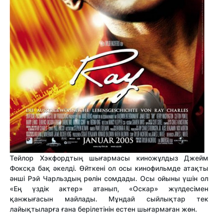
Тейлор Хэкфордтың шығармасы киножұлдыз Джейм
Фоксқа бақ әкелді. Өйткені ол осы кинофильмде атақты
әнші Рэй Чарльздың рөлін сомдады. Осы ойыны үшін ол
«Ең үздік актер» атанып, «Оскар» жүлдесімен
қанжығасын майлады. Мұндай сыйлықтар тек
лайықтыларға ғана берілетінін естен шығармаған жөн.