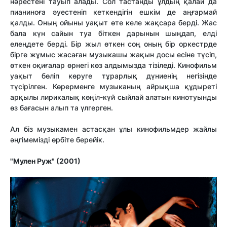
нәрестені тауып алады. Сол тастанды ұлдың қалай да
пианиноға әуестеніп кеткендігін ешкім де аңғармай
қалды. Оның ойыны уақыт өте келе жақсара берді. Жас
бала күн сайын туа біткен дарынын шыңдап, елді
елеңдете берді. Бір жыл өткен соң оның бір оркестрде
бірге жұмыс жасаған музыкашы жақын досы есіне түсіп,
өткен оқиғалар өрнегі көз алдымызда тізіледі. Кинофильм
уақыт бөліп көруге тұрарлық дүниенің негізінде
түсірілген. Көрерменге музыканың айрықша құдыреті
арқылы лирикалық көңіл-күй сыйлай алатын кинотуынды
өз бағасын алып та үлгерген.
Ал біз музыкамен астасқан ұлы кинофильмдер жайлы
әңгімемізді өрбіте берейік.
"Мулен Руж" (2001)