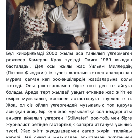
Бұл кинофильмді 2000 жылы аса танылып үлгермеген
режисер Кэмерон Кроу түсірді. Оқиға 1969 жылдан
басталады. Дәл осы жылы жас Уильям Миллердің
(Патрик Фьюджит) іс-түзсіз жоғалып кеткен апаларынан
мұраға қалған көп рок-әншілердің жазбаларына қолы
жетеді. Оны рок-н-роллмен бірге өсті деп те айтуға
болады. Арада төрт жылдай уақыт өткенде жас жігіт өз
өмірін музыкалық кәсіппен астастыруға тәуекел етті.
Жоқ, ол сіз ойлап үлгергендей музыкалық топ құруға
асыққан жоқ. Бір күні жас музыкантқа сол кездері аты
аңызға айналып үлгерген "Stillwater" рок-тобымен бірге
журналист ретінде гасторльдік сапарға аттануға ұсыныс
түсті. Жас жігіт жұлдыздармен қатар жүріп, талайды
көреді. Өзі сүйетін музыкадан алыстамай жүргенінен