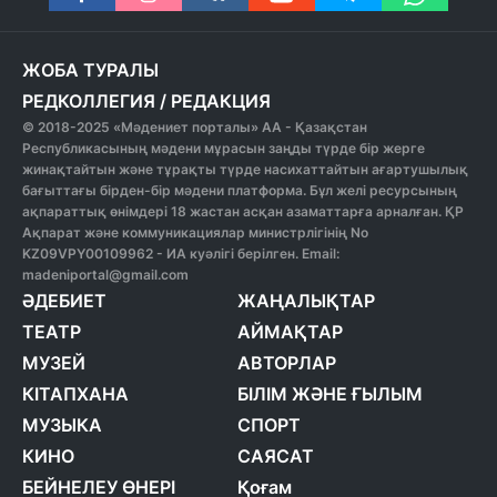
ЖОБА ТУРАЛЫ
РЕДКОЛЛЕГИЯ
/
РЕДАКЦИЯ
© 2018-2025 «Мәдениет порталы» АА - Қазақстан
Республикасының мәдени мұрасын заңды түрде бір жерге
жинақтайтын және тұрақты түрде насихаттайтын ағартушылық
бағыттағы бірден-бір мәдени платформа. Бұл желі ресурсының
ақпараттық өнімдері 18 жастан асқан азаматтарға арналған. ҚР
Ақпарат және коммуникациялар министрлігінің No
KZ09VPY00109962 - ИА куәлігі берілген. Email:
madeniportal@gmail.com
ӘДЕБИЕТ
ЖАҢАЛЫҚТАР
ТЕАТР
АЙМАҚТАР
МУЗЕЙ
АВТОРЛАР
КІТАПХАНА
БІЛІМ ЖӘНЕ ҒЫЛЫМ
МУЗЫКА
СПОРТ
КИНО
САЯСАТ
БЕЙНЕЛЕУ ӨНЕРІ
Қоғам