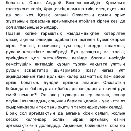
болатын. Орыс Андрей Вознесенскийдің Кремльге
галстуксыз келіп, Хрущевтің шамына тиіп, өлең оқитыны
да осы кез. Қазақ оғланы Олжастың орман орыс
жұртының ордасына арғымақпен атойлап кірген кезі де
сол алпысыншы жылдар.
Поэзия көгіне ғарыштық жылдамдықпен көтерілген
қазақ ақыны әлемдік әдебиеттің есігінен бұзып-жарып
кірді. Ұлттық поэзияның туы ендігі жерде ғаламдық
рухани кеңістікте желбіреді. Бұл қазақтың әлі толық
еркіндікке қол жеткізбеген кезінде болған нәсілдік
кемсітушілік өктемдік құрып тұрған уақытта ұлттың
рухын асқақтатар шығармалар жазу нағыз ұлт
ақындарының ғана қолынан келер азаматтық һәм әдеби
ерлік болатын. Бұндай ерлікке апарған Олжастың
бойындағы баһадүр ата-бабаларынан дарыған киелі рух
емей немене?! Ол өлең тұлпарына ер салған, сонау
елуінші жылдардың соңынан бермен қарайғы уақытта өз
оқырмандарын тек таңырқатып тамсандырумен келеді.
Бірақ сол арғымақтың да аяғына кісен салып, жолын
кескісі келгендер болды. Бірақ арғымақ өзінің
арғымақтығын дәлелдеді. Ақынның бойындағы осы өр