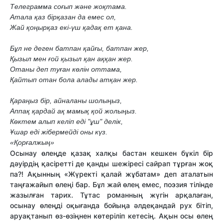
Телеграмма соғып және жоқтама.
Атала қаз бірқазан да емес ол,
Жай қоңырқаз екі-үш қадақ ет қана.
Бұл не деген батпан қайғы, батпан жер,
Қызыл мен ғой қызыл қан аққан жер.
Отаны деп туған көлін оттама,
Қайтып отан бола алады атқан жер.
Қараңыз бір, айналаны шолыңыз,
Аппақ қардай ақ мамық қой жолыңыз.
Көктем алып келіп еді "ұш" делік,
Ұшар еді жібермейді оны күз.
«Қорғалжың»
Осынау өлеңде қазақ халқы бастан кешкен бұкіл бір
дәуірдің қасіретті де қанды шежіресі сайрап тұрған жоқ
па?! Ақынның «Жүректі қалай жұбатам» деп аталатын
таңғажайып өлеңі бар. Бұл жай өлең емес, поэзия тілінде
жазылған тарих. Тұтас романның жүгін арқалаған,
осынау өлеңді оқығанда бойыңа әлдеқандай рух бітіп,
аруақтанып өз-өзіңнен көтеріліп кетесің. Ақын осы өлең