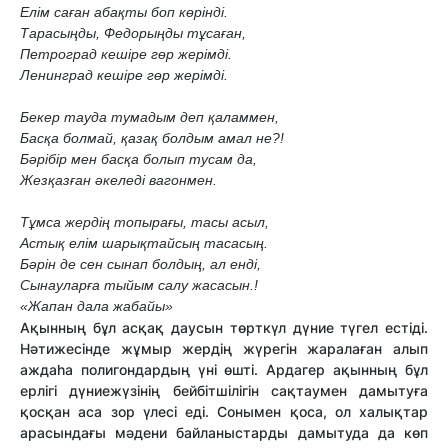
Елім саған абақты боп көрінді.
Тарасыңды, Федорыңды тұсаған,
Петроград кешіре гөр жерімді.
Ленинград кешіре гөр жерімді.
Бекер тауда тумадым деп қаламмен,
Басқа болмай, қазақ болдым амал не?!
Бәрібір мен басқа болып тусам да,
Жезқазған әкеледі вагонмен.
Тұмса жердің топырағы, тасы асыл,
Астық елім шарықтайсың тасасың.
Бәрін де сен сынап болдың, ал енді,
Сынауларға тыйым салу жасасын.!
«Жапан дала жабайы»
Ақынның бұл асқақ даусын төрткүл дүние түгел естіді.
Нәтижесінде жұмыр жердің жүрегін жаралаған алып
аждаһа полигондардың үні өшті. Ардагер ақынның бұл
ерлігі дүниежүзінің бейбітшілігін сақтаумен дамытуға
қосқан аса зор үлесі еді. Сонымен қоса, ол халықтар
арасындағы мәдени байланыстарды дамытуда да көп