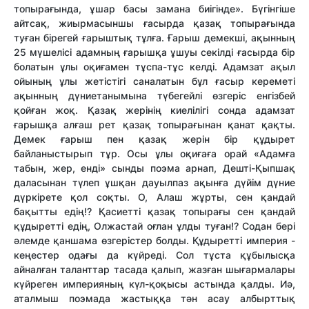
топырағында, ұшар басы замана биігінде». Бүгінгіше
айтсақ, жиырмасыншы ғасырда қазақ топырағында
туған бірегей ғарыштық тұлға. Ғарыш демекші, ақынның
25 мүшелісі адамның ғарышқа ұшуы секілді ғасырда бір
болатын ұлы оқиғамен тұспа-тұс келді. Адамзат ақыл
ойының ұлы жетістігі саналатын бұл ғасыр кереметі
ақынның дүниетанымына түбегейлі өзгеріс енгізбей
қойған жоқ. Қазақ жерінің киелілігі сонда адамзат
ғарышқа алғаш рет қазақ топырағынан қанат қақты.
Демек ғарыш пен қазақ жерін бір құдырет
байланыстырып тұр. Осы ұлы оқиғаға орай «Адамға
табын, жер, енді» сынды поэма арнап, Дешті-Қыпшақ
даласынан түлеп ұшқан дауылпаз ақынға дүйім дүние
дүркірете қол соқты. О, Алаш жұрты, сен қандай
бақытты едің!? Қасиетті қазақ топырағы сен қандай
құдыретті едің, Олжастай оғлан ұлды туған!? Содан бері
әлемде қаншама өзгерістер болды. Құдыретті империя -
кеңестер одағы да күйреді. Сол тұста құбылысқа
айналған таланттар тасада қалып, жазған шығармалары
күйреген империяның күл-қоқысы астында қалды. Иә,
аталмыш поэмада жастыққа тән асау албырттық