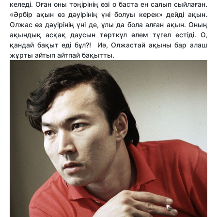
келеді. Оған оны тәңірінің өзі о баста ен салып сыйлаған.
«Әрбір ақын өз дәуірінің үні болуы керек» дейді ақын.
Олжас өз дәуірінің үні де, ұлы да бола алған ақын. Оның
ақындық асқақ даусын төрткүл әлем түгел естіді. О,
қандай бақыт еді бұл?! Иә, Олжастай ақыны бар алаш
жұрты айтып айтпай бақытты.