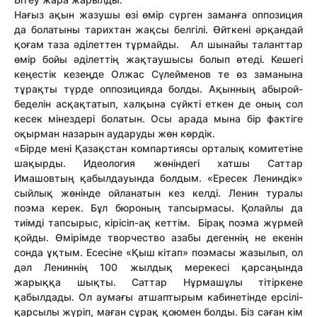
Нағыз ақын жазушы өзі өмір сүрген заманға оппозиция
да болатыны тарихтан жақсы белгілі. Өйткені әрқандай
қоғам таза әділеттен тұрмайды. Ал шынайы таланттар
өмір бойы әділеттің жақтаушысы болып өтеді. Кешегі
кеңестік кезеңде Олжас Сүлейменов те өз заманына
тұрақты түрде оппозицияда болды. Ақынның абырой-
беделін асқақтатып, халқына сүйкті еткен де оның сол
кесек мінездері болатын. Осы арада мына бір фактіге
оқырман назарын аударуды жөн көрдік.
«Бірде мені Қазақстан компартиясы орталық комитетіне
шақырды. Идеология жөніндегі хатшы Саттар
Имашовтың қабылдауында болдым. «Ересек Лениндік»
сыйлық жөнінде ойланатын кез келді. Ленин туралы
поэма керек. Бұл бюроның тапсырмасы. Қолайлы да
тиімді тапсырыс, кірісіп-ақ кеттім. Бірақ поэма жүрмей
қойды. Өмірімде творчество азабы дегеннің не екенін
сонда ұқтым. Есесіне «Қыш кітап» поэмасы жазылып, ол
дәл Лениннің 100 жылдық мерекесі қарсаңында
жарыққа шықты. Саттар Нұрмашұлы тітіркене
қабылдады. Ол аумағы атшаптырым кабинетінде ерсілі-
қарсылы жүріп, маған сұрақ қоюмен болды. Біз саған кім