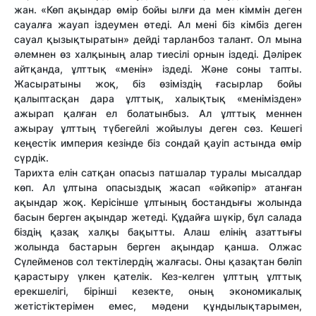
жан. «Көп ақындар өмір бойы ылғи да мен кіммін деген
сауалға жауап іздеумен өтеді. Ал мені біз кімбіз деген
сауал қызықтыратын» дейді тарланбоз талант. Ол мына
әлемнен өз халқының алар тиесілі орнын іздеді. Дәлірек
айтқанда, ұлттық «менін» іздеді. Және соны тапты.
Жасыратыны жоқ, біз өзіміздің ғасырлар бойы
қалыптасқан дара ұлттық, халықтық «менімізден»
ажырап қалған ел болатынбыз. Ал ұлттық меннен
ажырау ұлттың түбегейлі жойылуы деген сөз. Кешегі
кеңестік империя кезінде біз сондай қауіп астында өмір
сүрдік.
Тарихта елін сатқан опасыз патшалар туралы мысалдар
көп. Ал ұлтына опасыздық жасап «әйкәпір» атанған
ақындар жоқ. Керісінше ұлтының бостандығы жолында
басын берген ақындар жетеді. Құдайға шүкір, бұл салада
біздің қазақ халқы бақытты. Алаш елінің азаттығы
жолында бастарын берген ақындар қанша. Олжас
Сүлейменов сол тектілердің жалғасы. Оны қазақтан бөліп
қарастыру үлкен қателік. Кез-келген ұлттың ұлттық
ерекшелігі, бірінші кезекте, оның экономикалық
жетістіктерімен емес, мәдени құндылықтарымен,