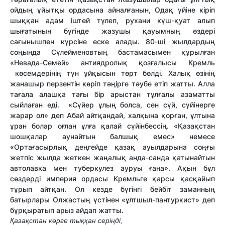
ойдың ұйытқы ордасына айналғанын, Одақ үйіне кіріп
шыққан адам іштей түлеп, рухани күш-қуат алып
шығатынын бүгінде жазушы қауымның өздері
сағынышпен күрсіне еске алады. 80-ші жылдардың
соңында Сүлейменовтың бастамасымен құрылған
«Невада-Семей» антиядролық қозғалысы Кремль
көсемдерінің түн ұйқысын төрт бөлді. Халық өзінің
жанашыр перзентін көріп тәңірге тәубе етіп жатты. Алла
тағала алашқа тағы бір арыстан тұлғалы азаматты
сыйлаған еді. «Сүйер ұлың болса, сен сүй, сүйінерге
жарар ол» деп Абай айтқандай, халқына қорған, ұлтына
ұран болар оғлан ұлға қалай сүйінбессің. «Қазақстан
шошқалар аунайтын балшық емес» немесе
«Ортағасырлық деңгейде қазақ ауылдарына соңғы
жетпіс жылда жеткен жаңалық анда-санда қатынайтын
автолавка мен туберкулез ауруы ғана». Ақын бұл
сөздерді империя ордасы Кремльге қарсы қасқайып
тұрып айтқан. Ол кезде бүгінгі бейбіт заманның
батырлары Олжастың үстінен «ұлтшыл-пантуркист» деп
бұрқыратып арыз айдап жатты.
Қазақстан көрге тыққан серіңді,