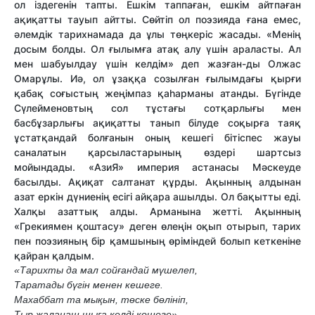
ол іздегенін тапты. Ешкім таппаған, ешкім айтпаған
ақиқатты тауып айтты. Сөйтіп ол поэзияда ғана емес,
әлемдік тарихнамада да ұлы төңкеріс жасады. «Менің
досым болды. Ол ғылымға атақ алу үшін араласты. Ал
мен шабуылдау үшін келдім» деп жазған-ды Олжас
Омарұлы. Иә, ол ұзаққа созылған ғылымдағы қырғи
қабақ соғыстың жеңімпаз қаһарманы атанды. Бүгінде
Сүлейменовтың сол тұстағы сотқарлығы мен
басбұзарлығы ақиқатты танып білуде соқырға таяқ
ұстатқандай болғанын оның кешегі бітіспес жауы
саналатын қарсыластарының өздері шартсыз
мойындады. «АзиЯ» империя астанасы Мәскеуде
басылды. Ақиқат салтанат құрды. Ақынның алдынан
азат еркін дүниенің есігі айқара ашылды. Ол бақытты еді.
Халқы азаттық алды. Арманына жетті. Ақынның
«Грекиямен қоштасу» деген өлеңін оқып отырып, тарих
пен поэзияның бір қамшының өріміндей болып кеткеніне
қайран қалдым.
«Тарихты да мал сойғандай мүшелеп,
Таратады бүгін менен кешеге.
Махаббат та мықын, төске бөлініп,
Тыр жалаңаш шыға келді көшеге».