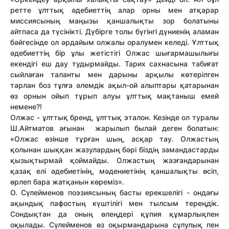
ретте ұлттық әдебиеттің алар орны мен атқарар
миссиясының маңызы қаншалықты зор болатыны
айтпаса да түсінікті. Дүбірге толы бүгінгі дүниенің аламан
бәйгесінде ол әрдайым олжалы оралумен келеді. Ұлттық
әдебиеттің бір ұлы жетістігі Олжас шығармашылығы
екендігі еш дау тудырмайды. Тарих сахнасына табиғат
сыйлаған таланты мен дарыны арқылы көтерілген
тарлан боз тұлға әлемдік ақыл-ой алыптары қатарынан
өз орнын ойып тұрып алуы ұлттық мақтаныш емей
немене?!
Олжас - ұлттық бренд, ұлттық эталон. Кезінде ол туралы
Ш.Айтматов ағынан жарылып былай деген болатын:
«Олжас өзінше тұрған шың, асқар тау. Олжастың
қолынан шыққан жазулардың бәрі біздің замандастарды
қызықтырмай қоймайды. Олжастың жазғандарынан
қазақ елі әдебиетінің, мәдениетінің қаншалықты өсіп,
өрлеп бара жатқанын көреміз».
О. Сүлейменов поэзиясының басты ерекшелігі - ондағы
ақындық пафостың күштілігі мен тылсым тереңдік.
Сондықтан да оның өлеңдері құпия құмарлықпен
оқылады. Сүлейменов өз оқырмандарына сұлулық пен