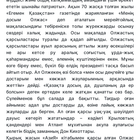
ететін шынайы патриоты». Ақын 70 жасқа толған жылы
«Егемен Қазақстан» газетінде жарияланған «Менің
досым Олжас» деп аталатын мерейтойлық
мақаласындағы тебіреніске толы жүрекжарды осынау
сөздері халық жадында. Осы мақалада Олжастың
қарсыластары туралы да қадап айтылды. Олжастың
қарсыластары ауыл арасының аттылы жаяу өсекшілері
не ары кетсе ру аралық соғыстың ұрда-жық
қаһармандары емес, әлемнің күштілерінен екен. Мұны
өзге біреу емес, бүкіл бір елдің президенті тасқа басып
айтып отыр. Ал Олжекең өзі болса «мен осы деңгейге ұлы
достарым мен көкжал жауларымның арқасында
жеттім» дейді. «Қазақта досың да, дұшпаның да ер
болсын» деген ертеден келе жатқан қанатты сөз бар.
Сүлейменов бұл салада да бақытты. Тағдыр оған
айнымас адал ұлы достарды да, өзіне лайық көкжал
жауларды да берген. Ал оған қарсы уақ-уақ шәуілдеп
дауыс көтеріп жататындар – кәдімгі Крыловтың
қандендері мен Атлант мұхитынан акула аулағысы
келетін біздің заманның Дон Кихоттары.
Қырық жасын «АзиЯ» кітабымен қарсы алған Олжас