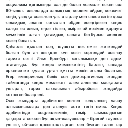
социализм қоғамында сәл де болса «самал» ескен сол
60-ыншы жылдарда халықтық көркем ойдың көкжиегі
кеңіп, ұзаққа созылған ұлы отарлау мен саяси езгіге қоса
ғаламдық алапат соғыстан әбден есеңгіреген кеңес
халқы ес жиып, еңсе тіктеп, өмірге ой көзімен қарауға
мүмкіндік алған қоғамдық санаға бетбұрыс әкелген
кезең болатын.
Қаһарлы қыстан соң, шуақты көктемге жеткендей
болған бұлттан шыққан күн көзін көргендей осынау
тарихи сәтті Илья Еренбург «жылымық» деп әдемі
атаған-ды. Бұл кеңес мемлекетінің барлық салада
өркениетке құлаш ұрған құтты мешін жылы болатын.
Егер империялық билік сол демократиялық жолдан
таймағанда кеңес мемлекеті әлем алдында масқараға
ұшырап, тарих сахнасынан абыройсыз жағдайда
кетпеген болар еді.
Осы жылдары әдебиетке келген толқынның «асау
алпысыншылар» деп аталуы әсте тегін емес. Кеңес
әдебиетінде соцреализмнің темір шымылдығын
қақырата сөккен бұл ақын-жазушылар – бірегей тәуелсіз
ұлттық ой-сана қалыптастырған, сең бұзған таланттар