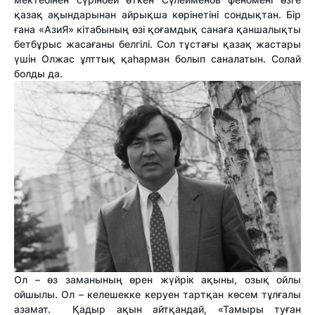
қазақ ақындарынан айрықша көрінетіні сондықтан. Бір
ғана «АзиЯ» кітабының өзі қоғамдық санаға қаншалықты
бетбұрыс жасағаны белгілі. Сол тұстағы қазақ жастары
үшін Олжас ұлттық қаһарман болып саналатын. Солай
болды да.
Ол – өз заманының өрен жүйрік ақыны, озық ойлы
ойшылы. Ол – келешекке керуен тартқан көсем тұлғалы
азамат. Қадыр ақын айтқандай, «Тамыры туған