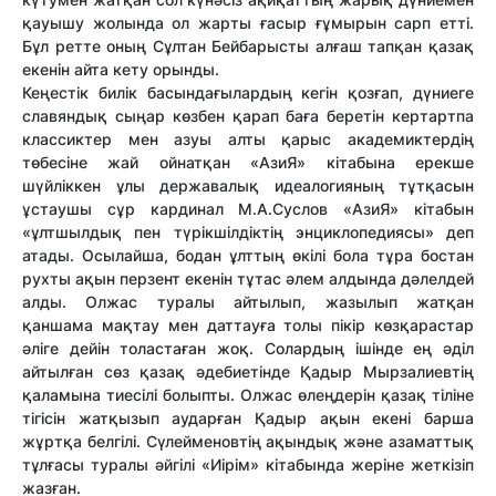
қауышу жолында ол жарты ғасыр ғұмырын сарп етті.
Бұл ретте оның Сұлтан Бейбарысты алғаш тапқан қазақ
екенін айта кету орынды.
Кеңестік билік басындағылардың кегін қозғап, дүниеге
славяндық сыңар көзбен қарап баға беретін кертартпа
классиктер мен азуы алты қарыс академиктердің
төбесіне жай ойнатқан «АзиЯ» кітабына ерекше
шүйліккен ұлы державалық идеалогияның тұтқасын
ұстаушы сұр кардинал М.А.Суслов «АзиЯ» кітабын
«ұлтшылдық пен түрікшілдіктің энциклопедиясы» деп
атады. Осылайша, бодан ұлттың өкілі бола тұра бостан
рухты ақын перзент екенін тұтас әлем алдында дәлелдей
алды. Олжас туралы айтылып, жазылып жатқан
қаншама мақтау мен даттауға толы пікір көзқарастар
әліге дейін толастаған жоқ. Солардың ішінде ең әділ
айтылған сөз қазақ әдебиетінде Қадыр Мырзалиевтің
қаламына тиесілі болыпты. Олжас өлеңдерін қазақ тіліне
тігісін жатқызып аударған Қадыр ақын екені барша
жұртқа белгілі. Сүлейменовтің ақындық және азаматтық
тұлғасы туралы әйгілі «Иірім» кітабында жеріне жеткізіп
жазған.