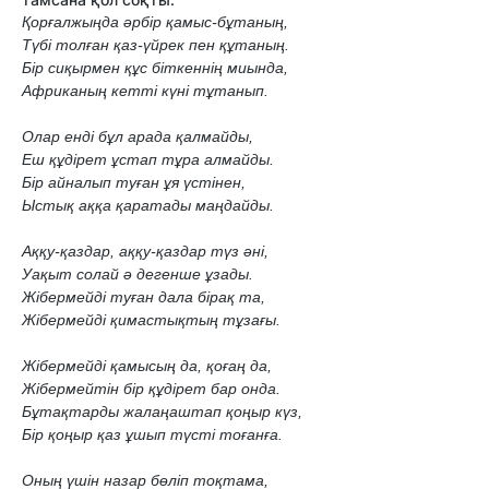
Қорғалжыңда әрбір қамыс-бұтаның,
Түбі толған қаз-үйрек пен құтаның.
Бір сиқырмен құс біткеннің миында,
Африканың кетті күні тұтанып.
Олар енді бұл арада қалмайды,
Еш құдірет ұстап тұра алмайды.
Бір айналып туған ұя үстінен,
Ыстық аққа қаратады маңдайды.
Аққу-қаздар, аққу-қаздар түз әні,
Уақыт солай ә дегенше ұзады.
Жібермейді туған дала бірақ та,
Жібермейді қимастықтың тұзағы.
Жібермейді қамысың да, қоғаң да,
Жібермейтін бір құдірет бар онда.
Бұтақтарды жалаңаштап қоңыр күз,
Бір қоңыр қаз ұшып түсті тоғанға.
Оның үшін назар бөліп тоқтама,