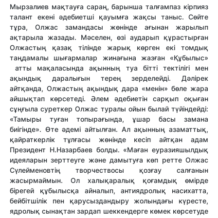
Мырзалиев мақтауға сараң, барынша талғампаз кірпияз
талант екені әдебиетші қауымға жақсы таныс. Сөйте
тұра, Олжас замандасы жөнінде ағынан жарылып
ақтарыла жазады. Мәселен, өзі аударып құрастырған
Олжастың қазақ тілінде жарық көрген екі томдық
таңдамалы шығармалар жинағына жазған «Құбылыс»
атты мақаласында ақынның туа бітті тектілігі мен
ақындық даралығын терең зерделейді. Дәлірек
айтқанда, Олжастың ақындық дара «менін» бөле жара
айшықтап көрсетеді. Әлем әдебиетін сарқып оқыған
сұңғыла суреткер Олжас туралы ойын былай түйіндейді:
«Тамыры туған топырағында, ұшар басы замана
биігінде». Өте әдемі айтылған. Ал ақынның азаматтық,
қайраткерлік тұлғасы жөнінде кесіп айтқан адам
Президент Н.Назарбаев болды. «Маған еуразияшылдық
идеяларын зерттеуге және дамытуға көп ретте Олжас
Сүлейменовтің творчествосы қозғау салғанын
жасырмаймын. Ол халықаралық қоғамдық өмірде
бірегей құбылысқа айналып, антиядролық насихатта,
бейбітшілік пен қарусыздандыру жолындағы күресте,
ядролық сынақтан зардап шеккендерге көмек көрсетуде