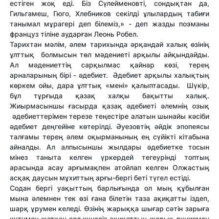
естіген жоқ еді. Біз Сүлейменовті, сондықтан да,
Гильгамеш, Гюго, Хлебников секілді ұлылардың табиғи
танымал мұрагері деп білеміз,» - деп жазды поэманы
француз тіліне аударған Леонь Робел.
Тарихтан мәлім, әлем тарихында әрқандай халық өзінің
ұлттық болмысын төл мәдениеті арқылы айқындайды.
Ал мәдениеттің сарқылмас қайнар көзі, терең
арналарының бірі - әдебиет. Әдебиет арқылы халықтың
көркем ойы, дара ұлттық «мені» қалыптасады. Шүкір,
бұл тұрғыда қазақ халқы бақытты халық.
Жиырмасыншы ғасырда қазақ әдебиеті әлемнің озық
әдебиеттерімен терезе теңестіре алатын шынайы кәсіби
әдебиет деңгейіне көтерілді. Әуезовтің әйдік эпопеясы
талғамы терең әлем оқырманының ең сүйікті кітабына
айналды. Ал алпысыншы жылдары әдебиетке тосын
мінез таныта келген үркердей тегеурінді топтың
арасында асау арғымақпен атойлап келген Олжастың
асқақ даусын мұхиттың арғы-бергі беті түгел естіді.
Содан бергі уақыттың барлығында ол мың құбылған
мына әлемнен тек өзі ғана білетін таза ақиқатты іздеп,
шарқ ұрумен келеді. Өзінің жарыққа шығар сәтін зарыға
күтумен жатқан сол күнәсіз ақиқаттың жарық дүниемен