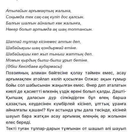
Атылайын арғымақтың жалына,
Соңымда тек сақ-сақ күліп дос қалсын.
Балғын шалғын айналып көк жалынға,
Нөкер болып артымда ақ шаң топтансын.
Шаппай тұлпар кісінемес атпын деп,
Шабайықшы шаң қондырмай етіне.
Шабайықшы көп жыл тыныш жаттың деп.
Момын қырдың былш-былш ұрып бетіне.
(Әбіш Кекілбаев аудармасы)
Поэзияның аламан бәйгесіне қолау таймен емес, асау
арғымақпен атойлап келіп қосылған Олжас ақын ғұмыр
бойы сол шабысынан жаңылған емес. Өнер деп аталатын
киелі де қасиетті өлкенің үздік өрені болып қалды. Дешті-
Қыпшақ даласын дүр сілкіндірген бұл өлең барша
қазақтың кеудесінен күмбірлей кісінеп, ұлттық ұранға
айналғалы қашан!? Күн астында ұлы дала төсінде, кісіней
шауып бара жатқан асау арғымақ өлеңнің әр жолынан
елес береді.
Текті туған тұлпар-дарын тұяғынан от шашып әлі шауып