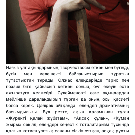
Нағыз ұлт ақындарының творчествосы өткен мен бүгінді,
бүгін мен келешекті байланыстырып тұратын
тұтастықтан тұрады. Олжас өлеңдерінде тарих пен
поэзия біте қайнасып кеткені сонша, бұл екеуін әсте
ажыратуға келмейді. Сүлейменовті өзге ақындардан
мейлінше дараландырып тұрған да оның осы қасиеті
болса керек. Дәлірек айтқанда, өлеңдегі драматизмнің
басымдылығы. Бұл ретте, ақын қаламынан туған
«Жүректі қалай жұбатам», «Ақсақ құлан», «Құман
жыры» секілді өлеңдері кеңестік тоталитаризм тұсында
қалғып кеткен ұлттық сананы сілкіп оятқан, асқақ рухты