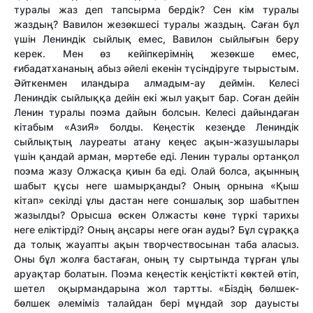
туралы жаз деп тапсырма бердік? Сен кім туралы
жаздың? Вавилон жезөкшесі туралы жаздың. Саған бұл
үшін Лениндік сыйлық емес, Вавилон сыйлығын беру
керек. Мен өз кейіпкерімнің жезөкше емес,
ғибадатхананың абыз әйелі екенін түсіндіруге тырыстым.
Әйткенмен иландыра алмадым-ау деймін. Келесі
Лениндік сыйлыққа дейін екі жыл уақыт бар. Соған дейін
Ленин туралы поэма дайын болсын. Келесі дайындаған
кітабым «АзиЯ» болды. Кеңестік кезеңде Лениндік
сыйлықтың лауреаты атану кеңес ақын-жазушылары
үшін қандай арман, мәртебе еді. Ленин туралы ортанқол
поэма жазу Олжасқа қиын ба еді. Олай болса, ақынның
шабыт құсы неге шамырқанды? Оның орнына «Қыш
кітап» секілді ұлы дастан неге соншалық зор шабытпен
жазылды? Орысша өскен Олжасты көне түркі тарихы
неге еліктірді? Оның аңсары неге оған ауды? Бұл сұраққа
да толық жауапты ақын творчествосынан таба аласыз.
Оны бұл жолға бастаған, оның ту сыртында тұрған ұлы
аруақтар болатын. Поэма кеңестік кеңістікті көктей өтіп,
шетел оқырмандарына жол тартты. «Біздің бөлшек-
бөлшек әлеміміз талайдан бері мұндай зор дауысты