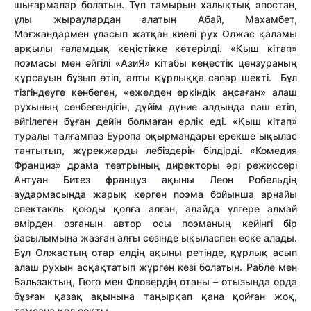
шығармалар болатын. Түп тамырын халықтық эпостан,
ұлы жыраулардан алатын Абай, Махамбет,
Мағжандармен ұласып жатқан киелі рух Олжас қаламы
арқылы ғаламдық кеңістікке көтерілді. «Қыш кітап»
поэмасы мен әйгілі «АзиЯ» кітабы кеңестік цензураның
құрсауын бұзып өтіп, алты құрлыққа сапар шекті. Бұл
тізгіндеуге көнбеген, «ежелден еркіндік аңсаған» алаш
рухының сөнбегендігін, дүйім дүние алдында паш етіп,
әйгілеген бұған дейін болмаған ерлік еді. «Қыш кітап»
туралы талғампаз Еуропа оқырмандары ерекше ықылас
тантытып, жүрекжарды лебіздерін білдірді. «Комедия
Франциз» драма театрының директоры әрі режиссері
Антуан Битез француз ақыны Леон Робельдің
аудармасында жарық көрген поэма бойынша арнайы
спектакль қоюды қолға алған, алайда үлгере алмай
өмірден озғанын автор осы поэманың кейінгі бір
басылымына жазған алғы сөзінде ықыласпен еске алады.
Бұл Олжастың отар елдің ақыны ретінде, құрлық асып
алаш рухын асқақтатып жүрген кезі болатын. Рабле мен
Бальзактың, Гюго мен Фловердің отаны – отызында орда
бұзған қазақ ақынына таңырқап қана қойған жоқ,
тамсана қол соқты.