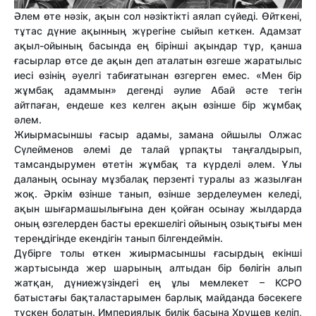
Әлем өте нәзік, ақын сол нәзіктікті аялап сүйеді. Өйткені,
тұтас дүние ақынның жүрегіне сыйып кеткен. Адамзат
ақыл-ойының басында ең бірінші ақындар тұр, қанша
ғасырлар өтсе де ақын деп аталатын өзгеше жаратылыс
иесі өзінің әуелгі табиғатынан өзгерген емес. «Мен бір
жұмбақ адаммын» дегенді әулие Абай әсте тегін
айтпаған, ендеше кез келген ақын өзінше бір жұмбақ
әлем.
Жиырмасыншы ғасыр адамы, замана ойшылы Олжас
Сүлейменов әлемі де талай ұрпақты таңғалдырып,
тамсандырумен өтетін жұмбақ та күрделі әлем. Ұлы
даланың осынау мұзбалақ перзенті туралы аз жазылған
жоқ. Әркім өзінше танып, өзінше зерделеумен келеді,
ақын шығармашылығына ден қойған осынау жылдарда
оның өзгелерден басты ерекшелігі ойының озықтығы мен
тереңдігінде екендігін танып білгендеймін.
Дүбірге толы өткен жиырмасыншы ғасырдың екінші
жартысында жер шарының алтыдан бір бөлігін алып
жатқан, дүниежүзіндегі ең ұлы мемлекет – КСРО
батыстағы бақталастарымен барлық майданда бәсекеге
түскен болатын. Империялық билік басына Хрущев келіп,