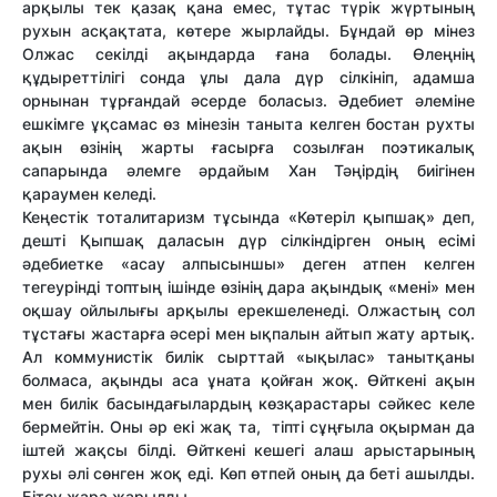
арқылы тек қазақ қана емес, тұтас түрік жүртының
рухын асқақтата, көтере жырлайды. Бұндай өр мінез
Олжас секілді ақындарда ғана болады. Өлеңнің
құдыреттілігі сонда ұлы дала дүр сілкініп, адамша
орнынан тұрғандай әсерде боласыз. Әдебиет әлеміне
ешкімге ұқсамас өз мінезін таныта келген бостан рухты
ақын өзінің жарты ғасырға созылған поэтикалық
сапарында әлемге әрдайым Хан Тәңірдің биігінен
қараумен келеді.
Кеңестік тоталитаризм тұсында «Көтеріл қыпшақ» деп,
дешті Қыпшақ даласын дүр сілкіндірген оның есімі
әдебиетке «асау алпысыншы» деген атпен келген
тегеурінді топтың ішінде өзінің дара ақындық «мені» мен
оқшау ойлылығы арқылы ерекшеленеді. Олжастың сол
тұстағы жастарға әсері мен ықпалын айтып жату артық.
Ал коммунистік билік сырттай «ықылас» танытқаны
болмаса, ақынды аса ұната қойған жоқ. Өйткені ақын
мен билік басындағылардың көзқарастары сәйкес келе
бермейтін. Оны әр екі жақ та, тіпті сұңғыла оқырман да
іштей жақсы білді. Өйткені кешегі алаш арыстарының
рухы әлі сөнген жоқ еді. Көп өтпей оның да беті ашылды.
Бітеу жара жарылды.