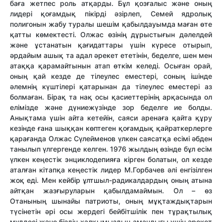
баға жетпес роль атқарды. Бұл қозғалыс және оның
лидері қоғамдық пікірді әзірлеп, Семей ядролық
полигонын жабу туралы шешім қабылдауымда маған өте
қатты көмектесті. Олжас өзінің дұрыстығын дәлелдей
және ұстанатын қағидаттары үшін күресе отырып,
әрдайым ашық та адал әрекет ететінін, беделге, шен мен
атаққа қарамайтынын атап өткім келеді. Осыған орай,
оның қай кезде де тілеулес еместері, соның ішінде
әлемнің күштілері қатарынан да тілеулес еместері аз
болмаған. Бірақ та нақ осы қасиеттерінің арқасында ол
елімізде және дүниежүзінде зор беделге ие болды.
Анықтама үшін айта кетейін, саяси аренаға қайта құру
кезінде ғана шыққан көптеген қоғамдық қайраткерлерге
қарағанда Олжас Сүлейменов үлкен саясатқа есімі әбден
танылып үлгергенде келген. 1976 жылдың өзінде бұл есім
үлкен кеңестік энциклодепияға кірген болатын, ол кезде
аталған кітапқа кеңестік лидер М.Горбачев әлі енгізілген
жоқ еді. Мен кейбір ұлтшыл-радикалдардың оның атына
айтқан жазғыруларын қабылдамаймын. Ол – өз
Отанының шынайы патриоты, оның мұқтаждықтарын
түсінетін әрі осы жердегі бейбітшілік пен тұрақтылық
мүддесі және біздің халқымыздың амандығы үшін әрекет