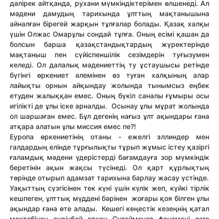
дәлірек айтқанда, рухани мүмкіндіктерімен өлшенеді. Ал
мәдени дамудың тарихында ұлттың мақтанышына
айналған бірегей жарқын тұлғалар болады. Қазақ халқы
үшін Олжас Омарұлы сондай тұлға. Оның есімі қашан да
болсын барша қазақстандықтардың жүректерінде
мақтаныш пен сүйіспеншілік сезімдерін туғызумен
келеді. Ол далалық мәдениеттің ту ұстаушысы ретінде
бүгінгі өркениет әлемінен өз туған халқының алар
лайықты орнын айқындау жолында тынымсыз еңбек
етуден жалыққан емес. Оның бүкіл саналы ғұмыры осы
игілікті де ұлы іске арналды. Осынау ұлы мұрат жолында
ол шаршаған емес. Бұл дегенің нағыз ұлт ақындары ғана
атқара алатын ұлы миссия емес пе?!
Еуропа өркениетінің отаны - ежелгі эллиндер мен
галдардың елінде тұрғылықты тұрып жұмыс істеу қазіргі
ғаламдық мәдени үдерістерді бағамдауға зор мүмкіндік
беретінін ақын жақсы түсінеді. Ол қарт құрлықтың
төрінде отырып адамзат тарихына барлау жасау үстінде.
Уақыттың сүзгісінен тек күні үшін күлік жеп, күйкі тірлік
кешпеген, ұлттық мүддені бәрінен жоғары қоя білген ұлы
ақындар ғана өте алады. Кешегі кеңестік кезеңнің қатал
мектебінен сүрінбей өткен Сүлейменов феномені өзге