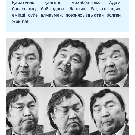
Қаратүнек, қантөгіс, махаббатсыз. Адам
баласының бойындағы барлық бақытсыздық
өмірді сүйе алмаумен, поэзиясыздықтан болған
жоқ па!