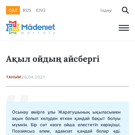
QAZ
RUS
ENG
Ақыл ойдың айсбергі
28.04.2021
ТАНЫМ
Осынау өмірге ұлы Жаратушының ықыласымен
ақын болып келуден өткен қандай бақыт болуы
мүмкін. Бір сәт көзге ойша елестетіп көріңізші.
Поэзиясыз әлем, адамзат қандай болар еді.