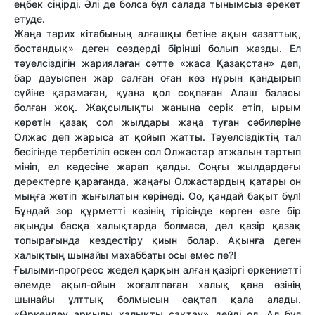
еңбек сіңірді. Әлі де болса бұл салада тынымсыз әрекет
етуде.
Жаңа тарих кітабының алғашқы бетіне ақын «азаттық,
бостандық» деген сөздерді бірінші болып жазды. Ел
тәуелсіздігін жариялаған сәтте «жаса Қазақстан» деп,
бар дауыспен жар салған оған көз нұрын қандырып
сүйіне қарамаған, қуана қол соқпаған Алаш баласы
болған жоқ. Жақсылықты жанына серік етіп, ырым
көретін қазақ сол жылдары жаңа туған сәбилеріне
Олжас деп жарыса ат қойып жатты. Тәуелсіздіктің тал
бесігінде тербетіліп өскен сол Олжастар атжалын тартып
мініп, ел кәдесіне жарап қалды. Соңғы жылдардағы
деректерге қарағанда, жаңағы Олжастардың қатары он
мыңға жетіп жығылатын көрінеді. Оо, қандай бақыт бұл!
Бұндай зор құрметті көзінің тірісінде көрген өзге бір
ақынды басқа халықтарда болмаса, дәл қазір қазақ
топырағында кездестіру қиын болар. Ақынға деген
халықтың шынайы махаббаты осы емес пе?!
Ғылыми-прогресс жедел қарқын алған қазіргі өркениетті
әлемде ақыл-ойын жоғалтпаған халық қана өзінің
шынайы ұлттық болмысын сақтап қала алады.
«Өркендеу арқылы халықты сақтау» дейді ол. Ал бұл