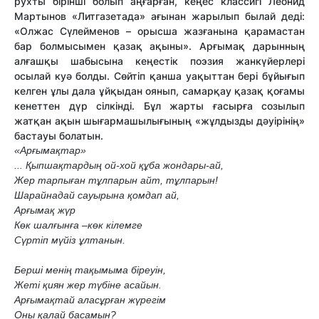
рухты бірінші болып аңғарған, кеңес классигі Леонид
Мартынов «Литгазетада» ағынан жарылып былай деді:
«Олжас Сүлейменов – орысша жазғанына қарамастан
бар болмысымен қазақ ақыны». Арғымақ дарынның
алғашқы шабысына кеңестік поэзия жанкүйерлері
осылай куә болды. Сөйтіп қанша уақыттан бері бұйығып
келген ұлы дала ұйқыдан оянып, самарқау қазақ қоғамы
кенеттен дүр сілкінді. Бұл жарты ғасырға созылып
жатқан ақын шығармашылығының «жұлдызды дәуірінің»
бастауы болатын.
«Арғымақтар»
... Қыпшақтардың ой-хой құба жондары-ай,
Жер тарпыған тұлпарын айт, тұлпарын!
Шарайнадай сауырына қомдап ай,
Арғымақ жүр
Көк шалғынға –көк кілемге
Сүртіп мүйіз ұлтанын.
Берші менің тақымыма біреуін,
Жеті қиян жер түбіне асайын.
Арғымақтай аласұрған жүрегім
Оны қалай басамын?