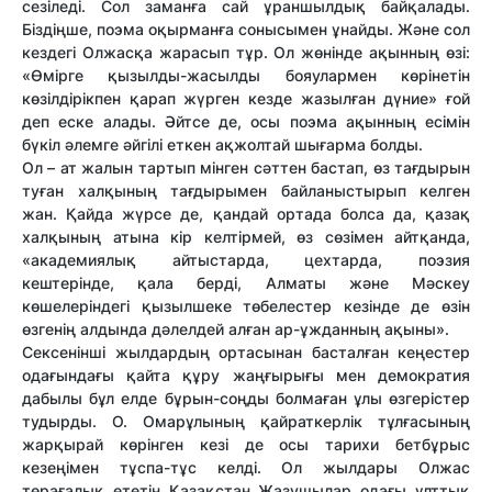
сезіледі. Сол заманға сай ұраншылдық байқалады.
Біздіңше, поэма оқырманға сонысымен ұнайды. Және сол
кездегі Олжасқа жарасып тұр. Ол жөнінде ақынның өзі:
«Өмірге қызылды-жасылды бояулармен көрінетін
көзілдірікпен қарап жүрген кезде жазылған дүние» ғой
деп еске алады. Әйтсе де, осы поэма ақынның есімін
бүкіл әлемге әйгілі еткен ақжолтай шығарма болды.
Ол – ат жалын тартып мінген сәттен бастап, өз тағдырын
туған халқының тағдырымен байланыстырып келген
жан. Қайда жүрсе де, қандай ортада болса да, қазақ
халқының атына кір келтірмей, өз сөзімен айтқанда,
«академиялық айтыстарда, цехтарда, поэзия
кештерінде, қала берді, Алматы және Мәскеу
көшелеріндегі қызылшеке төбелестер кезінде де өзін
өзгенің алдында дәлелдей алған ар-ұжданның ақыны».
Сексенінші жылдардың ортасынан басталған кеңестер
одағындағы қайта құру жаңғырығы мен демократия
дабылы бұл елде бұрын-соңды болмаған ұлы өзгерістер
тудырды. О. Омарұлының қайраткерлік тұлғасының
жарқырай көрінген кезі де осы тарихи бетбұрыс
кезеңімен тұспа-тұс келді. Ол жылдары Олжас
төрағалық ететін Қазақстан Жазушылар одағы ұлттық