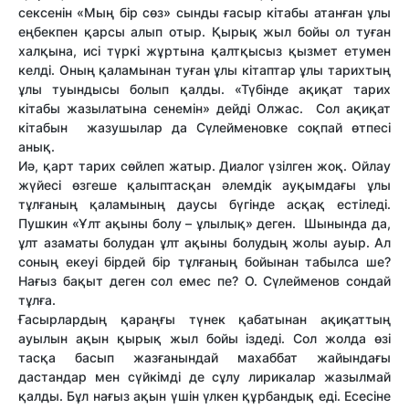
сексенін «Мың бір сөз» сынды ғасыр кітабы атанған ұлы
еңбекпен қарсы алып отыр. Қырық жыл бойы ол туған
халқына, исі түркі жұртына қалтқысыз қызмет етумен
келді. Оның қаламынан туған ұлы кітаптар ұлы тарихтың
ұлы туындысы болып қалды. «Түбінде ақиқат тарих
кітабы жазылатына сенемін» дейді Олжас. Сол ақиқат
кітабын жазушылар да Сүлейменовке соқпай өтпесі
анық.
Иә, қарт тарих сөйлеп жатыр. Диалог үзілген жоқ. Ойлау
жүйесі өзгеше қалыптасқан әлемдік ауқымдағы ұлы
тұлғаның қаламының даусы бүгінде асқақ естіледі.
Пушкин «Ұлт ақыны болу – ұлылық» деген. Шынында да,
ұлт азаматы болудан ұлт ақыны болудың жолы ауыр. Ал
соның екеуі бірдей бір тұлғаның бойынан табылса ше?
Нағыз бақыт деген сол емес пе? О. Сүлейменов сондай
тұлға.
Ғасырлардың қараңғы түнек қабатынан ақиқаттың
ауылын ақын қырық жыл бойы іздеді. Сол жолда өзі
тасқа басып жазғанындай махаббат жайындағы
дастандар мен сүйкімді де сұлу лирикалар жазылмай
қалды. Бұл нағыз ақын үшін үлкен құрбандық еді. Есесіне