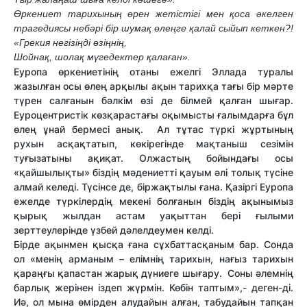
Өркениет тарихының өрен жетістігі мен қоса әкелген 
трагедиясы небәрі бір шумақ өлеңге қалай сыйып кеткен?!
«Грекия негізіңді өзіңнің,
Шойнақ, шолақ мүгедектер қалаған».
Еуропа өркениетінің отаны ежелгі Эллада туралы
жазылған осы өлең арқылы ақын тарихқа тағы бір мәрте
түрен салғанын бәлкім өзі де білмей қалған шығар.
Еуроцентристік көзқарастағы оқымысты ғалымдарға бұл
өлең ұнай бермесі анық. Ал тұтас түркі жұртының
рухын асқақтатып, көкірегінде мақтаныш сезімін
туғызатыны ақиқат. Олжастың бойындағы осы
«қайшылықты» біздің мәдениетті қауым әлі толық түсіне
алмай келеді. Түсінсе де, біржақтылы ғана. Қазіргі Еуропа
ежелде түркілердің мекені болғанын біздің ақынымыз
қырық жылдан астам уақыттан бері ғылыми
зерттеулерінде үзбей дәлелдеумен келді.
Бірде ақынмен қысқа ғана сұхбаттасқаным бар. Сонда
ол «менің арманым – елімнің тарихын, нағыз тарихын
қараңғы қапастан жарық дүниеге шығару. Соны әлемнің
барлық жерінен іздеп жүрмін. Көбін таптым»,- деген-ді.
Иә, ол мына өмірден алудайын алған, табудайын тапқан