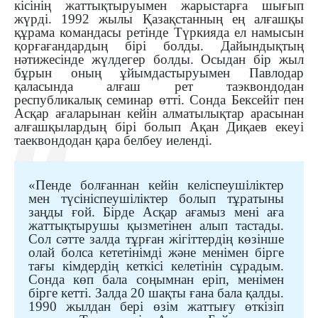
кісінің жаттықтыруымен жарыстарға шығып
жүрді. 1992 жылы Қазақстанның ең алғашқы
құрама командасы ретінде Түркияда ел намысын
қорғағандардың бірі болды. Дайындықтың
нәтижесінде жүлдегер болды. Осыдан бір жыл
бұрын оның ұйымдастыруымен Павлодар
қаласында алғаш рет таэквондодан
республикалық семинар өтті. Сонда Бексейіт пен
Асқар ағаларынан кейін алматылықтар арасынан
алғашқылардың бірі болып Ақан Диқаев екеуі
таеквондодан қара белбеу иеленді.
«Пенде болғаннан кейін келіспеушіліктер
мен түсініспеушіліктер болып тұратыны
заңды ғой. Бірде Асқар ағамыз мені аға
жаттықтырушы қызметінен алып тастады.
Сол сәтте залда тұрған жігіттердің көзінше
олай болса кететінімді және менімен бірге
тағы кімдердің кеткісі келетінін сұрадым.
Сонда көп бала соңымнан еріп, менімен
бірге кетті. Залда 20 шақты ғана бала қалды.
1990 жылдан бері өзім жаттығу өткізіп