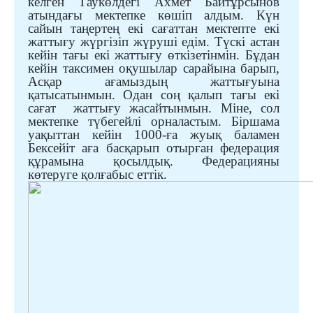
келген Таукөлдегі Ахмет Байтұрсынов
атындағы мектепке көшіп алдым. Күн
сайын таңертең екі сағаттан мектепте екі
жаттығу жүргізіп жүруші едім. Түскі астан
кейін тағы екі жаттығу өткізетінмін. Бұдан
кейін таксимен оқушылар сарайына барып,
Асқар ағамыздың жаттығуына
қатысатынмын. Одан соң қалып тағы екі
сағат
жаттығу жасайтынмын. Міне, сол
мектепке түбегейлі орналастым. Біршама
уақыттан кейін 1000-ға жуық баламен
Бексейіт аға басқарып отырған федерация
құрамына қосылдық. Федерацияны
көтеруге қолғабыс еттік.