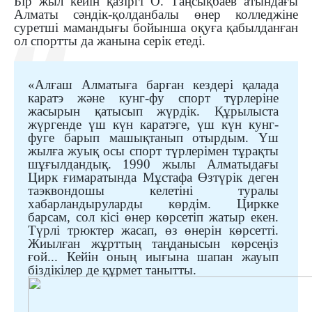
Бір
жыл
кейін
қазіргі О. Таңсықбаев атындағы
Алматы сәндік-қолданбалы өнер колледжіне
суретші мамандығы бойынша оқуға қабылдан
ған
ол спортты да жанына серік етеді
.
«
Алғаш Алматыға барған кездері қалада
каратэ және кунг-фу спорт түрлеріне
жасырын қатысып жүрдік. Құрылыста
жүргенде үш күн каратэге, үш күн кунг-
фуге барып машықтанып
отырдым
. Үш
жылға жуық осы спорт түрлерімен тұрақты
шұғылдандық. 1990 жылы Алматыдағы
Цирк ғимаратында Мұстафа Өзтүрік деген
таэкв
о
ндошы келетіні туралы
хабарландыруларды көрдім. Циркке
барсам, сол кісі өнер көрсетіп жатыр екен.
Түрлі трюктер жасап, өз өнерін көрсетті.
Жиылған жұрттың таңданысын көрсеңіз
ғой... Кейін оның иығына шапан жауып
біздікілер де құрмет танытты.