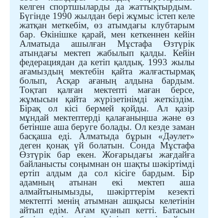
келген спортшыларды да жаттықтырдым.
Бүгінде 1990 жылдан бері жұмыс істеп келе
жатқан меткебім, өз атымдағы клубтарым
бар. Өкінішке қарай, мен кеткеннен кейін
Алматыда ашылған Мұстафа Өзтүрік
атындағы мектеп жабылып қалды. Кейін
федерациядан да кетіп қалдық. 1993 жылы
ағамыздың мектебін қайта жалғастырмақ
болып, Асқар ағаның алдына бардым.
Тоқтап қалған мектепті маған берсе,
жұмысын қайта жүрізетінімді жеткіздім.
Бірақ ол кісі бермей қойды. Ал қазір
мұндай мектептерді қалағаныңша
және
өз
бетінше аша беруге болады. Ол кезде заман
басқаша еді. Алматыда бұрын «Дәулет»
деген қонақ үй болатын. Сонда Мұстафа
Өзтүрік бар екен. Жоғарыдағы жағдайға
байланысты соңымнан он шақты шәкіртімді
ертіп алдым да сол кісіге бардым. Бір
адамның атынан екі мектеп аша
алмайтынымызды, шәкірттерім кезекті
мектепті менің атымнан ашқысы келетінін
айтып едім. Ағам қуанып кетті. Батасын