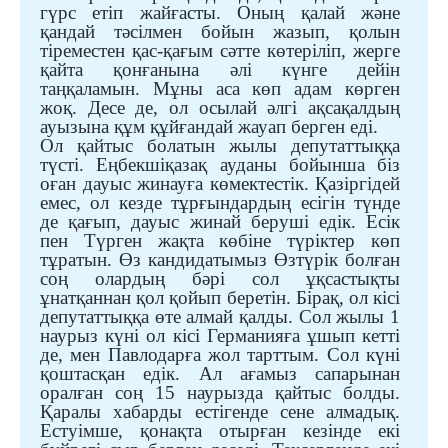
гүрс етіп жайғасты. Оның қалай және
қандай тәсілмен бойын жазып, қолын
тіреместен қас-қағым сәтте көтеріліп, жерге
қайта қонғанына әлі күнге дейін
таңқаламын.
Мұны аса көп адам көрген
жоқ. Десе де
,
ол осылай әлгі ақсақалдың
ауызына құм құйғандай жауап берген еді.
Ол қайтыс болатын жылы депутаттыққа
түсті. Еңбекшіқазақ ауданы бойынша біз
оған дауыс жинауға көмектестік. Қазіргідей
емес, ол кезде тұрғындардың есігін түнде
де қағып, дауыс жинай беруші едік. Есік
пен Түрген жақта көбіне түріктер көп
тұратын. Өз кандидатымыз Өзтүрік болған
соң олардың бәрі
сол ұқсастықты
ұнатқаннан
қол қойып беретін. Бірақ, ол кісі
депутаттыққа өте алмай қалды. Сол жылы 1
наурыз күні ол кісі Германияға ұшып кетті
де, мен Павлодарға жол тарттым.
Сол күні
қоштасқан едік. Ал ағамыз сапарынан
оралған соң 15 наурызда қайтыс болды.
Қаралы хабарды естігенде сене алмадық.
Естуімше, қонақта отырған кезінде екі