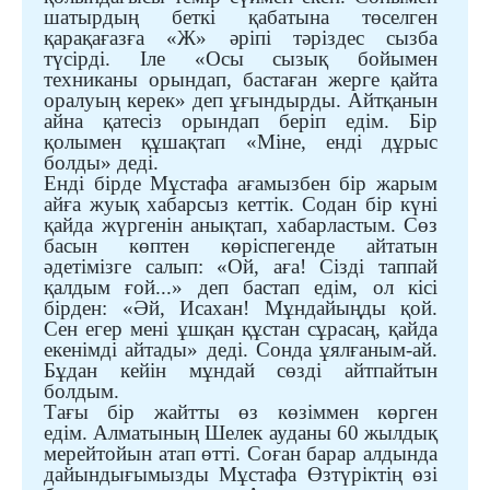
шатырдың беткі қабатына төселген
қарақағазға «Ж» әріпі тәріздес сызба
түсірді. Іле «Осы сызық бойымен
техниканы орындап, бастаған жерге қайта
оралуың керек» деп ұғындырды. Айтқанын
айна қатесіз орындап беріп едім. Бір
қолымен құшақтап «Міне, енді дұрыс
болды» деді.
Енді бірде Мұстафа ағамызбен бір жарым
айға жуық хабарсыз кеттік. Содан бір күні
қайда жүргенін анықтап, хабарластым. Сөз
басын көптен көріспегенде айтатын
әдетімізге салып: «Ой, аға! Сізді таппай
қалдым ғой...» деп бастап едім, ол кісі
бірден: «Әй, Исахан! Мұндайыңды қой.
Сен егер мені ұшқан құстан сұрасаң, қайда
екенімді айтады» деді. Сонда ұялғаным-ай.
Бұдан кейін мұндай сөзді айтпайтын
болдым.
Тағы бір жайтты өз көзіммен көрген
едім.
Алматының Шелек ауданы 60 жылдық
мерейтойын атап өтті. Соған барар алдында
дайындығымызды Мұстафа Өзтүріктің өзі