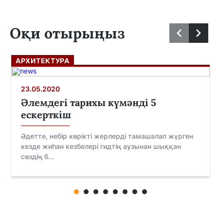
Оқи отырыңыз
АРХИТЕКТУРА
23.05.2020
Әлемдегі тарихы күмәнді 5
ескерткіш
Әдетте, небір көрікті жерлерді тамашалап жүрген
кезде жиһан кезбелері гидтің аузынан шыққан
сөздің б...