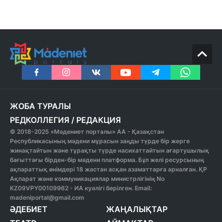
ЖОБА ТУРАЛЫ
РЕДКОЛЛЕГИЯ
/
РЕДАКЦИЯ
© 2018-2025 «Мәдениет порталы» АА - Қазақстан
Республикасының мәдени мұрасын заңды түрде бір жерге
жинақтайтын және тұрақты түрде насихаттайтын ағартушылық
бағыттағы бірден-бір мәдени платформа. Бұл желі ресурсының
ақпараттық өнімдері 18 жастан асқан азаматтарға арналған. ҚР
Ақпарат және коммуникациялар министрлігінің No
KZ09VPY00109962 - ИА куәлігі берілген. Email:
madeniportal@gmail.com
ӘДЕБИЕТ
ЖАҢАЛЫҚТАР