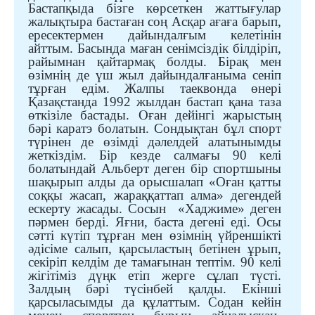
Бастапқыда бізге көрсеткен жаттығулар
жалықтыра бастаған соң Асқар ағаға барып,
ересектермен дайындалғым келетінін
айттым. Басында маған сенімсіздік білдіріп,
райымнан қайтармақ болды. Бірақ мен
өзімнің де үш жыл дайындалғаныма сеніп
тұрған едім. Жалпы таеквонда өнері
Қазақстанда 1992 жылдан бастап қана таза
өткізіле бастады. Оған дейінгі жарыстың
бәрі каратэ болатын. Сондықтан бұл спорт
түрінен де өзімді дәлелдей алатынымды
жеткіздім. Бір кезде салмағы 90 келі
болатындай Альберт деген бір спортшыны
шақырып алды да орысшалап «Оған қатты
соққы жасап, жараққаттап алма» дегендей
ескерту жасады. Сосын
«Хаджиме» деген
пәрмен берді. Яғни, баста дегені еді. Осы
сәтті күтіп тұрған мен өзімнің үйреншікті
әдісіме салып, қарсыластың бетінен ұрып,
секіріп келдім де тамағынан тептім. 90 келі
жігітіміз дүңк етіп жерге
сұлап түсті
.
Залдың бәрі түсінбей қалды. Екінші
қарсыласымды да
қ
ұлаттым. Содан кейін