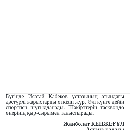
Бүгінде Исатай Қабеков ұстазының атындағы
дәстүрлі жарыстарды өткізіп жүр. Әлі күнге дейін
спортпен шұғылданады. Шәкірттерін таеквондо
өнерінің қыр-сырымен таныстырады.
Жанболат КЕНЖЕҒҰЛ
Астана қаласы