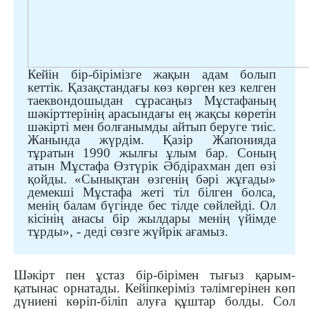
Кейін бір-бірімізге жақын адам болып
кеттік. Қазақстандағы көз көрген кез келген
таеквондошыдан сұрасаңыз Мұстафаның
шәкірттерінің арасындағы ең жақсы көретін
шәкірті мен болғанымды айтып беруге тиіс.
Жанында жүрдім. Қазір Жапонияда
тұратын 1990 жылғы ұлым бар. Соның
атын Мұстафа Өзтүрік Әбдірахман деп өзі
қойды. «Сынықтан өзгенің бәрі жұғады»
демекші Мұстафа жеті тіл білген болса,
менің балам бүгінде бес тілде сөйлейді.
Ол
кісінің анасы бір жылдары менің үйімде
тұрды», - деді сөзге жүйрік ағамыз.
Шәкірт пен ұстаз бір-бірімен тығыз қарым-
қатынас орнатады. Кейіпкеріміз тәлімгерінен көп
дүниені көріп-біліп алуға құштар болды. Сол