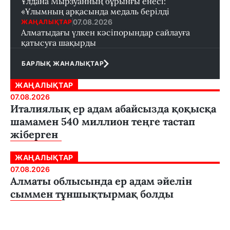
Ұлдана Мырзуанның бұрынғы енесі:
«Ұлымның арқасында медаль берілді
07.08.2026
ЖАҢАЛЫҚТАР
Алматыдағы үлкен кәсіпорындар сайлауға
қатысуға шақырды
БАРЛЫҚ ЖАНАЛЫҚТАР
ЖАҢАЛЫҚТАР
07.08.2026
Италиялық ер адам абайсызда қоқысқа
шамамен 540 миллион теңге тастап
жіберген
ЖАҢАЛЫҚТАР
07.08.2026
Алматы облысында ер адам әйелін
сыммен тұншықтырмақ болды