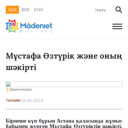
QAZ
RUS
ENG
Мұстафа Өзтүрік және оның
шәкірті
Дереккөзден
04.09.2024
ТАНЫМ
Бірнеше күн бұрын Астана қаласында жұмыс
бабымен жүрген Мұстафа Өзтүріктің шәкірті,