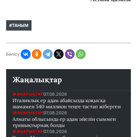
#ТАНЫМ
Бөлісу:
Жаңалықтар
07.08.2026
ЖАҢАЛЫҚТАР
Италиялық ер адам абайсызда қоқысқа
шамамен 540 миллион теңге тастап жіберген
07.08.2026
ЖАҢАЛЫҚТАР
Алматы облысында ер адам әйелін сыммен
тұншықтырмақ болды
07.08.2026
ЖАҢАЛЫҚТАР