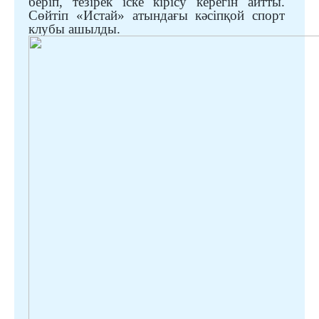
беріп, тезірек іске кірісу керегін айтты.
Сөйтіп «Истай» атындағы кәсіпқой спорт
клубы ашылды.