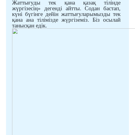
Жаттығуды тек қана қазақ тілінде
жүргізесің» де
генді айтты
. Содан бастап,
күні бүгінге дейін жаттығуларымызды тек
қана
ана
тілімізде жүргіземіз. Біз осылай
танысқан едік.