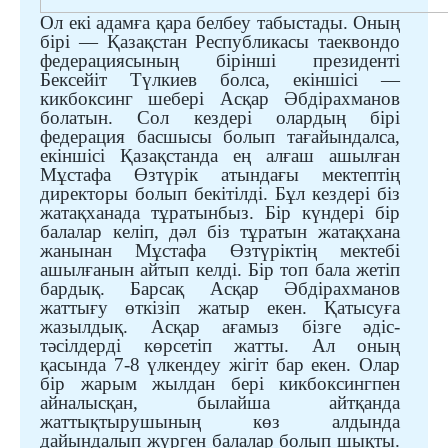
Ол екі адамға қара белбеу табыстады. Оның
бірі — Қазақстан Республикасы таеквондо
федерациясының бірінші президенті
Бексейіт Түлкиев болса, екіншісі —
кикбоксинг шебері Асқар Әбдірахманов
болатын. Сол кездері олардың бірі
федерация басшысы болып тағайындалса,
екіншісі Қазақстанда ең алғаш ашылған
Мұстафа Өзтүрік атындағы мектептің
директоры болып
бекітілді
. Бұл кездері біз
жатақханада тұратынбыз. Бір күндері бір
балалар келіп, дәл біз тұратын жатақхана
жанынан Мұстафа Өзтүріктің мектебі
ашылғанын айтып келді. Бір топ бала жетіп
бардық. Барсақ Асқар Әбдірахманов
жаттығу өткізіп жатыр екен. Қатысуға
жазылдық. Асқар ағамыз бізге әдіс-
тәсілдерді көрсетіп жатты. Ал оның
қасында 7-8 үлкендеу жігіт бар екен. Олар
бір жарым жылдан бері кикбоксингпен
айналысқан, былайша айтқанда
жаттықтырушының көз алдында
дайындалып жүрген балалар болып шықты.