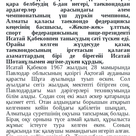
қара белбеудің 6-дан иегері, таеквондодан
ардагерлер арасындағы әлем
чемпионатының үш дүркін чемпионы,
Алматы қаласы таеквондо федерациясы
кеңесінің басшысы, «Жекпе-жек» ұлттық
спорт федерациясының вице-президенті
Исатай
Қ
абековпен танысудың сәті түскен еді.
Орайы келген жүздесуде қазақ
таеквондосының іргетасын қалаған
азаматтардың бірі де бірегейі Исатай
Шотанұлымен
әңгіме
-дүкен құрдық.
Исатай
Қ
абеков 1967 жылдың 28 мамырында
Павлодар облысының қазіргі Ақтоғай ауданына
қарасты Шұға ауылында туып өскен. Сол
ауылдағы сегіз жылдық мектепті бітір
ген соң,
Павлодардағы мал дәрігерлері техникумында
білім алады
. Содан соң екі жыл әскер қатарында
қызмет етті
.
Отан алдындағы борышын атқарып
келгеннен кейін
бойдағы қабілетін шыңдап,
Алматыда суретшінің оқуына тапсыр
мақ болады
.
Бірақ оқу орнына түсе алмай қалып, құрылыста
жұмыс істеуге тура келген екен. Соның
арқасында тас қалаушы мамандығын игеріп
алған
.