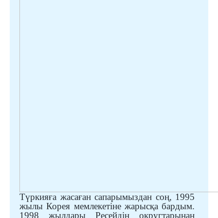
Түркияға жасаған сапарымыздан соң, 1995
жылы Корея мемлекетіне жарысқа бардым.
1998 жылдары Ресейдің округтарынан