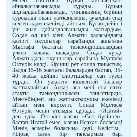
менен спортпен бұрын айналысқан-
айналыспағанымды сұрады. Бұрын
шұғылданбағанымды, училищенің бірінші
курсында оқып жатқанымды, ауылдан енді
келген адам екенімді айттым. Бұған дейінгі
үш жыл дайындалғанымды жасырдым.
Содан ол кісі мені Алматы қаласындағы
қазіргі оқушылар сарайында ашылған
Мұстафа бастаған таэквондошылардың
үлкен залына шақырды. Содан күзде
Алматыдағы
о
қушылар сарайына Мұстафа
Өзтүрік келді. Бірінші рет сонда таныстық.
Залда 15-16 жастағы балалардан бастап, 35-
40 жасқа дейінгі спортшылар сап түзеп
тұрды. Ол уақытта кішкентай балалар
жаттықпайтын. Асқар аға мені сол сәтте
атақты таекондошымен таныстырды.
Мектебіндегі аға жаттықтырушы екенімді
айтып мені көрсетті. Сонда Мұстафа
Өзтүрік менің атымды сұрады.
«
Исатай
»
деп едім. Ол кісі маған «Сен бүгіннен
бастап Исатай емес, маған Исахан боласың
!
Менің әскерім боласың» деді. Келістім.
«Бірақ саған бір тапсырмам бар.