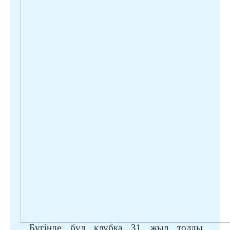
Бүгінде бұл клубқа 31 жыл
т
олды.