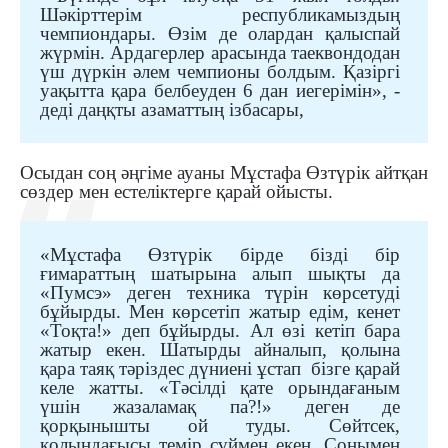
Шәкірттерім республикамыздың
чемпиондары. Өзім де олардан қалыспай
жүрмін. Ардагерлер арасында таеквондодан
үш дүркін әлем чемпионы болдым. Қазіргі
уақытта қара белбеуден 6 дан иегерімін»
, -
деді даңқты азаматтың ізбасары,
Осыдан соң әңгіме ауаны Мұстафа Өзтүрік айтқан
сөздер мен естеліктерге қарай ойысты.
«Мұстафа Өзтүрік бірде бізді бір
ғимараттың шатырына алып шықты да
«Пумсэ» деген техника түрін көрсетуді
бұйырды.
Мен көрсетіп жатыр едім, кенет
«Тоқта!» деп бұйырды. Ал өзі кетіп бара
жатыр екен. Шатырды айналып, қолына
қара таяқ тәріздес дүниені ұстап
бізге қарай
келе жатты. «Тәсілді қате орындағаным
үшін жазаламақ па?!» деген де
қорқынышты ой
туды
. Сөйтсек,
қолындағысы темір сүймен екен. Сонымен