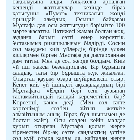
бақылауын
а
алды. Аяқ-қолға арналған
кешенді жаттығулар кезінде біраз
қатысушы «Пумсэ» техникасын жөнді
орындай алмадық. Осыны байқаған
Мұстафа дәл осы жаттығуды бәрімізге 100
мәрте жасатты. Нәтижесі жаман болған жоқ,
ауданға барып сәтті өнер көрсеттік.
Ұстазымыз ризашылығын білдірді. Сосын
сол маңдағы киіз үйлердің бірінде үлкен
кісілермен бірген Мұстафа да дастарханнан
дәм татты. Мен де сол жерде болдым. Киіз
үй іші жақсы безендірілген. Бір бұрышта
сандық, тағы бір бұрышта жүк жиылған.
Отырған қауым өзара шүйіркелесіп отыр.
Кенет киіз үй ішіндегі ақсақалдардың бірі
Мұстафаға «Елдің бәрі сені аузынан
тастамайтындай қандай кереметтігің бар?
Көрсетші, кәне» деді.
(
Мен сол сәтте
көргенімді сөзбен айтып жеткізе
алмайтыным анық. Бірақ бұл шынымен де
болған жайт
)
.
Осы сөзден кейін малдас
құрып отырған Мұстафа қолын жерге
тіреместен бір-ақ сәтте сандықтың үстіне
сол күйі отыра қалды да, қайтадан жерге