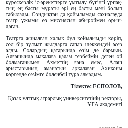
күрескерлік іс-әрекеттерге ұмтылу бүгінгі ұр­пақ­
тың ең басты мұраты әрі ең басты мәні болып
табылады. Сондықтан да қойылым­ды сахналауда
театр ұжымы өз миссиясын абыроймен орын­
даған.
Театрға жиналған халық бұл қойылымды көріп,
сол бір зұлмат жылдарға сапар шеккендей әсер
алды. Солардың қатарында өзім де бармын.
Алғашында мақалаға қалам тербеймін деген ой
болмағанымен Ахметтің ғана емес, Алаш
арыстарының аманатын арқалаған Ахиконы
көргенде сезімге бөленбей тұра алмадым.
Тілектес ЕСПОЛОВ,
Қазақ ұлттық аграрлық университетінің ректоры,
ҰҒА академигі