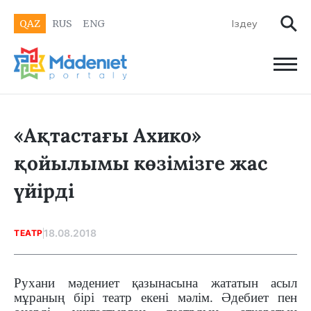
QAZ
RUS
ENG
«Ақтастағы Ахико»
қойылымы көзімізге жас
үйірді
18.08.2018
ТЕАТР
Рухани мәдениет қазынасына жататын асыл
мұраның бірі театр екені мәлім. Әдебиет пен