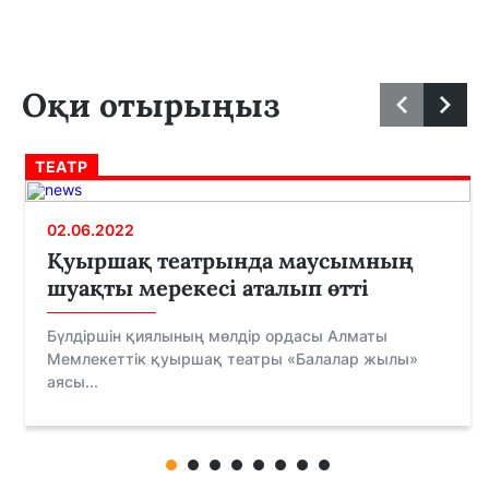
Оқи отырыңыз
ТЕАТР
02.06.2022
Қуыршақ театрында маусымның
шуақты мерекесі аталып өтті
Бүлдіршін қиялының мөлдір ордасы Алматы
Мемлекеттік қуыршақ театры «Балалар жылы»
аясы...