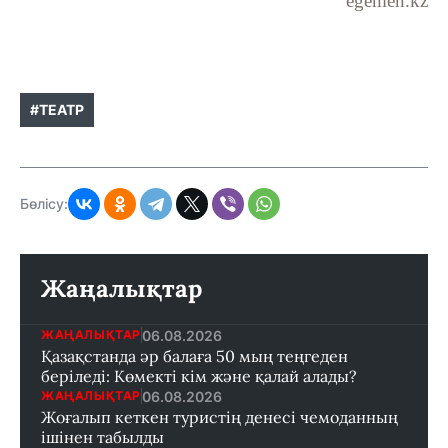
egemen.kz
#ТЕАТР
Бөлісу:
Жаңалықтар
06.08.2026
ЖАҢАЛЫҚТАР
Қазақстанда әр балаға 50 мың теңгеден
беріледі: Көмекті кім және қалай алады?
06.08.2026
ЖАҢАЛЫҚТАР
Жоғалып кеткен туристің денесі чемоданның
ішінен табылды