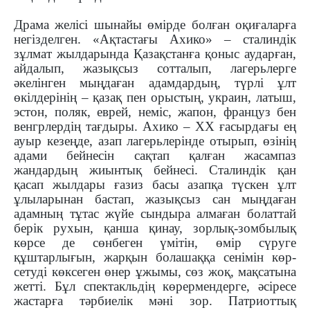
Драма желісі шынайы өмірде болған оқиға­ларға
негізделген. «Ақтастағы Ахико» – сталин­дік
зұлмат жылдарында Қазақстанға қоныс аудар­ған,
айдалып, жазықсыз сотталып, лагерьлерге
әкелінген мыңдаған адамдардың, түрлі ұлт
өкілдерінің – қазақ пен орыстың, украин, латыш,
эстон, поляк, еврей, неміс, жапон, француз бен
венгрлердің тағдыры. Ахико – ХХ ғасырдағы ең
ауыр кезеңде, азап лагерьлерінде отырып, өзінің
адами бейнесін сақтап қалған жасампаз
жандардың жиынтық бейнесі. Сталиндік қан
қасап жылдары ғазиз басы азапқа түскен ұлт
ұлыларынан бастап, жазықсыз сан мыңдаған
адамның тұтас жүйе сындыра алмаған болаттай
берік рухын, қанша қинау, зорлық-зомбы­лық
көрсе де сөнбеген үмітін, өмір сүру­ге
құштарлығын, жарқын болашаққа сені­мін көр­
сетуді көксеген өнер ұжымы, сөз жоқ, мақ­сатына
жетті. Бұл спектакльдің көрермен­дерге, әсіресе
жастарға тәрбиелік мәні зор. Па­триоттық