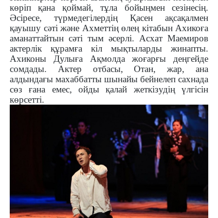
көріп қана қоймай, тұла бойыңмен сезінесің.
Әсіресе, түрмедегілердің Қасен ақсақалмен
қауышу сәті және Ахметтің өлең кітабын Ахикоға
аманаттайтын сәті тым әсерлі. Асхат Маемиров
актерлік құрамға кіл мықтыларды жинапты.
Ахиконы Дулыға Ақмолда жоғарғы деңгейде
сомдады. Актер отбасы, Отан, жар, ана
алдындағы махаббатты шынайы бейнелеп сахнада
сөз ғана емес, ойды қалай жеткізудің үлгісін
көрсетті.