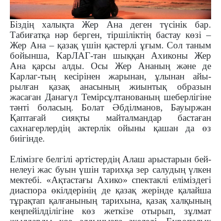
Біздің халықта Жер Ана деген түсінік бар.
Табиғатқа нәр берген, тіршіліктің бастау көзі –
Жер Ана – қазақ үшін қастерлі ұғым. Сол таным
бойынша, КарЛАГ-тан шыққан Ахиконы Жер
Ана қарсы алды. Осы Жер Ананың және де
Карлаг-тың кесірінен жарынан, ұлынан айы­
рылған қазақ анасының жиынтық образын
жасаған Данагүл Темірсұлтанованың шеберлігіне
тәнті боласың. Болат Әбділманов, Бауыржан
Қаптағай сияқты майталмандар бастаған
сахнагерлердің актерлік ойыны қашан да өз
биігінде.
Елімізге белгілі әртістердің Алаш арыс­тарын бей­
нелеуі жас буын үшін тарихқа зер салудың үл­кен
мектебі. «Ақтастағы Ахико» спектаклі елі­міздегі
диаспора өкілдерінің де қазақ жерінде қа­лай­ша
тұрақтап қалғанының тарихына, қазақ хал­қының
кеңпейілділігіне көз жеткізе отырып, зұлмат