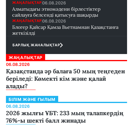
06.08.2026
ЖАҢАЛЫҚТАР
Алматыдағы этномәдени бірлестіктер
сайлауға белсенді қатысуға шақырды
06.08.2026
ЖАҢАЛЫҚТАР
Блогер Қайсар Қамза Вьетнамнан Қазақстанға
жеткізілді
БАРЛЫҚ ЖАНАЛЫҚТАР
ЖАҢАЛЫҚТАР
06.08.2026
Қазақстанда әр балаға 50 мың теңгеден
беріледі: Көмекті кім және қалай
алады?
БІЛІМ ЖӘНЕ ҒЫЛЫМ
06.08.2026
2026 жылғы ҰБТ: 233 мың талапкердің
76%-ы шекті балл жинады