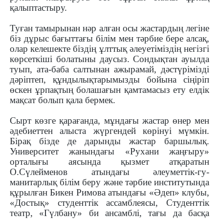
қалыптастыру.
Туған тамырынан нәр алған осы жастардың легіне
біз дұрыс бағыттағы білім мен тәрбие бере алсақ,
олар келешекте біздің ұлттық әлеуетіміздің негізгі
көрсеткіші болатыны даусыз. Сондықтан ауылда
туып, ата-баба салтынан ажырамай, дәстүрімізді
дәріптеп, құндылықтарымызды бойына сіңіріп
өскен ұрпақтың болашағын қамтамасыз ету елдік
мақсат болып қала бермек.
Сырт көзге қарағанда, мұндағы жас­тар өнер мен
әдебиеттен алыста жүргендей көрі­­нуі мүмкін.
Бірақ бізде де дарынды жас­тар баршылық.
Университет жанындағы «Ру­хани жаңғыру»
орталығы аясында қызмет атқа­ратын
О.Сүлейменов атындағы әлеуметтік-гу­
манитарлық білім беру және тәрбие институтын­да
құрылған Бикен Римова атындағы «Әдеп» клубы,
«Достық» студенттік ассамблеясы, Студент­тік
театр, «Гүлбану» би ансамблі, тағы да басқа