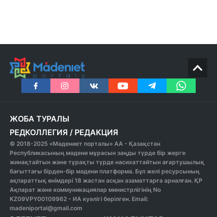
ЖОБА ТУРАЛЫ
РЕДКОЛЛЕГИЯ
/
РЕДАКЦИЯ
© 2018-2025 «Мәдениет порталы» АА - Қазақстан
Республикасының мәдени мұрасын заңды түрде бір жерге
жинақтайтын және тұрақты түрде насихаттайтын ағартушылық
бағыттағы бірден-бір мәдени платформа. Бұл желі ресурсының
ақпараттық өнімдері 18 жастан асқан азаматтарға арналған. ҚР
Ақпарат және коммуникациялар министрлігінің No
KZ09VPY00109962 - ИА куәлігі берілген. Email:
madeniportal@gmail.com