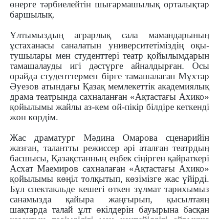
өнерге тәрбиелейтін шығармашылық орта­лықтар
баршылық.
Ұлтымыздың аграрлық сала мамандарының
ұстаханасы саналатын университетіміздің оқы­
тушылары мен студенттері театр қойы­лымдарын
тамашалауды игі дәстүрге айналдырған. Осы
орай­да студенттермен бірге тамашалаған Мұх­тар
Әуезов атындағы Қазақ мемлекеттік ака­демиялық
драма театрында сахналанған «Ақ­тастағы Ахико»
қойылымы жайлы аз-кем ой-пікір білдіре кеткенді
жөн көрдім.
Жас драматург Мәдина Омарова сценарийін
жазған, талантты режиссер әрі аталған театрдың
басшысы, Қазақстанның еңбек сіңірген қайраткері
Асхат Маемиров сахналаған «Ақтастағы Ахико»
қойылымы көңіл толқытып, көзімізге жас үйірді.
Бұл спектакльде кешегі өткен зұлмат тарихымыз
санамызда қайыра жаңғырып, қысылтаяң
шақтарда талай ұлт өкілдерін бауырына басқан