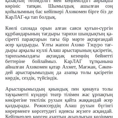
қазақтың төзімділігі мен кеңпейілдігі айрықша
көрініс тапқан. Шымылдық ашылған соң
қойылымның бас кейіпкері Ахикомен бірге біз де
КарЛАГ-қа тап болдық.
Киелі сахнада орын алған саяси қуғын-сүргін
құрбандарының тағдыры тарихи шындықтың қа­
сіретті парақтарын тағы бір мәрте ақтарғандай
әсер қалдырды. Ұлты жапон Ахико Тэцуро тағ­
дыры арқылы күллі Алаш арыстарының қасі­ре­тін,
тарихымыздағы ақтаңдақ кезеңнің бей­нетті
беттеріне бойлаймыз. КарЛАГ тұт­қыны­на
айналған Ахикомен қатар Ахмет, Мағ­жан, Сәкен­
дей арыстарымыздың да азапқа толы қасіретін
көрдік, сездік, түйсіндік.
Арыстарымыздың қиындық пен қинауға толы
тауқыметті күндері театр тілімен жас ұрпақ­тың
көкірегіне тектілік рухын қайта жақ­қандай әсер
қалдырады. Режиссердің Алаш ру­хын бүгінгі
көрерменге көрсетудегі идеясы жүзеге асқандай.
Кейіпкерлер көрген азаптың ауырлығын көзіңмен