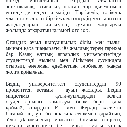
өнерді ұштастырған театрдың атқаратын
эстетикалық, этикалық орасан зор қызметімен
ештеңе де теңесе алмайды. Тәрбиелік, тәлімдік
ұлағаты мол осы бір бекзада өнердің ұлт тарихын
жандандырып, халықтың рухани жаңғыруы
жолында атқаратын қызметі өте зор.
Отандық ауыл шаруашылық білім мен ғылы­
мының қара шаңырағы, 90 жылдық терең тарихы
бар Қазақ ұлттық аграрлық университетінде
студенттерді ғылым мен біліммен сусындата
отырып, өнермен, әдебиетпен тәрбиелеу жақсы
жолға қойылған.
Біздің университеттегі студенттердің 90
проценттен астамы – ауыл жастары. Біздің
міндетіміз – ауыл-ауылдардан келген
студенттерімізге заманауи білім беріп қана
қоймай, олардың Ел мен Жердің қасиетін
бағалайтын, ұлт болашағына сеніммен қарайтын,
Ұлы Даламыздың ұлағатын бойына сіңірген,
рухани жаңғыруға бет бұрған зиялы ұрпақ