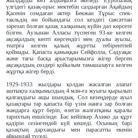
жылдарды көз алдыңызға әкеледі. Еуро­палық
үлгідегі қазақ-орыс мектебін салдырған Ақай­дың
Қасенін сомдаған актер Бекжан Тұрыс спек­
такльдің өн бойындағы сол кездегі саясаттан
зәрезап болған қазақ хал­қының күйін дәл көрсете
біл­ген. Аузынан Алласы түспеген 93-ке келген
ақса­­қалдың көпті көргендігі мен дуалы ауызы,
театр­ға келген қалың жұртты тебірентпей
қоймады. Қапаста қамыққан Сейфолла, Сәдуақас
және тағы бас­қа арыстарымызға жігер берген
ақсақалдың сөз­дері қойылым тамашалауға келген
жұртқа жі­гер берді.
1929-1933 жылдары қолдан жасалған алапат
аштықта халқымыздың 4 млн-ға жуығы қырылып
қалғандығы ащы шындық. Сол кезең­дерде ауыл
қазақтары тар қапаста бір үзім нан­ға зар болған
жандарға құрт беріп, өзегін жалғат­қаны қаралы
тарихтың еншісінде. Бас кейіпкер Ахико да құрт
қадірін сезінгендей күй кешеді. Осы­ның бәрі
қазақтың дархандығы мен парасат­ты екенін
айқындай түседі.