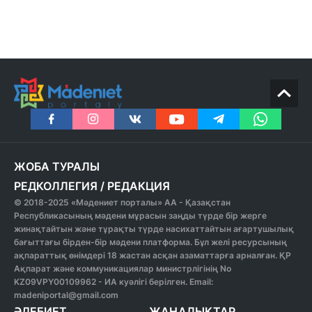
ЖОБА ТУРАЛЫ
РЕДКОЛЛЕГИЯ
/
РЕДАКЦИЯ
© 2018-2025 «Мәдениет порталы» АА - Қазақстан
Республикасының мәдени мұрасын заңды түрде бір жерге
жинақтайтын және тұрақты түрде насихаттайтын ағартушылық
бағыттағы бірден-бір мәдени платформа. Бұл желі ресурсының
ақпараттық өнімдері 18 жастан асқан азаматтарға арналған. ҚР
Ақпарат және коммуникациялар министрлігінің No
KZ09VPY00109962 - ИА куәлігі берілген. Email:
madeniportal@gmail.com
ӘДЕБИЕТ
ЖАҢАЛЫҚТАР