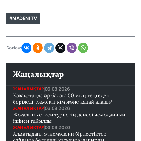
#MADENI TV
Бөлісу:
Жаңалықтар
06.08.2026
ЖАҢАЛЫҚТАР
Қазақстанда әр балаға 50 мың теңгеден
беріледі: Көмекті кім және қалай алады?
06.08.2026
ЖАҢАЛЫҚТАР
Жоғалып кеткен туристің денесі чемоданның
ішінен табылды
06.08.2026
ЖАҢАЛЫҚТАР
Алматыдағы этномәдени бірлестіктер
сайлауға белсенді қатысуға шақырды