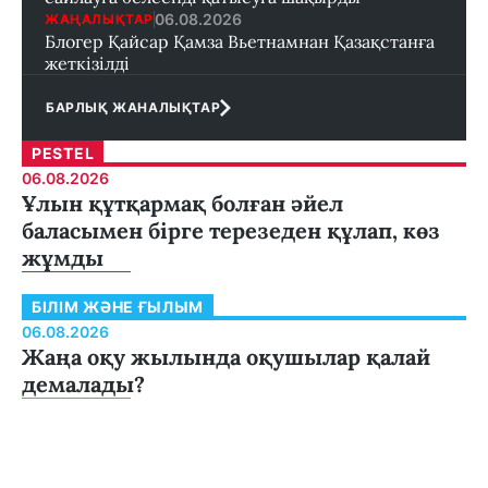
06.08.2026
ЖАҢАЛЫҚТАР
Блогер Қайсар Қамза Вьетнамнан Қазақстанға
жеткізілді
БАРЛЫҚ ЖАНАЛЫҚТАР
PESTEL
06.08.2026
Ұлын құтқармақ болған әйел
баласымен бірге терезеден құлап, көз
жұмды
БІЛІМ ЖӘНЕ ҒЫЛЫМ
06.08.2026
Жаңа оқу жылында оқушылар қалай
демалады?