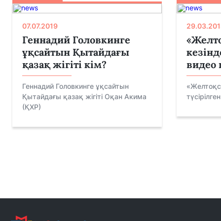
07.07.2019
29.03.201
Геннадий Головкинге
«Желто
ұқсайтын Қытайдағы
кезінд
қазақ жігіті кім?
видео
Геннадий Головкинге ұқсайтын
«Желтоқса
Қытайдағы қазақ жігіті Оқан Акима
түсірілге
(ҚХР)