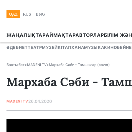
QAZ
RUS
ENG
ЖАҢАЛЫҚТАР
АЙМАҚТАР
АВТОРЛАР
БІЛІМ ЖӘ
ӘДЕБИЕТ
ТЕАТР
МУЗЕЙ
КІТАПХАНА
МУЗЫКА
КИНО
БЕЙНЕ
Басты бет
>
MADENI TV
>
Mархаба Сәби - Тамшылар (cover)
Mархаба Сәби - Тамш
26.04.2020
MADENI TV