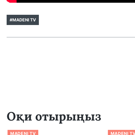
#MADENI TV
Оқи отырыңыз
MADENI TV
MADENI T