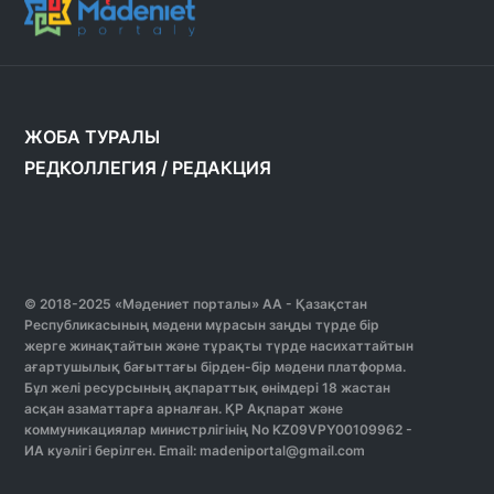
ЖОБА ТУРАЛЫ
РЕДКОЛЛЕГИЯ
/
РЕДАКЦИЯ
© 2018-2025 «Мәдениет порталы» АА - Қазақстан
Республикасының мәдени мұрасын заңды түрде бір
жерге жинақтайтын және тұрақты түрде насихаттайтын
ағартушылық бағыттағы бірден-бір мәдени платформа.
Бұл желі ресурсының ақпараттық өнімдері 18 жастан
асқан азаматтарға арналған. ҚР Ақпарат және
коммуникациялар министрлігінің No KZ09VPY00109962 -
ИА куәлігі берілген. Email: madeniportal@gmail.com