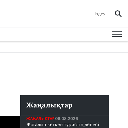
Жаңалықтар
06.08.2026
ЖАҢАЛЫҚТАР
Жоғалып кеткен туристің денесі