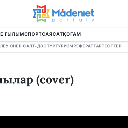
НЕ ҒЫЛЫМ
СПОРТ
САЯСАТ
ҚОҒАМ
ЛЕУ ӨНЕРІ
САЛТ-ДӘСТҮР
ТУРИЗМ
РЕФЕРАТТАР
ТЕСТТЕР
ылар (cover)