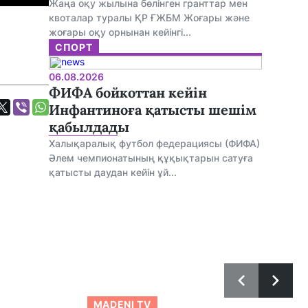
Жаңа оқу жылына бөлінген гранттар мен
квоталар туралы ҚР ҒЖБМ Жоғары және
жоғары оқу орнынан кейінгі...
СПОРТ
06.08.2026
ФИФА бойкоттан кейін
Инфантиноға қатысты шешім
қабылдады
Халықаралық футбол федерациясы (ФИФА)
Әлем чемпионатының құқықтарын сатуға
қатысты даудан кейін ұй...
MADENI TV