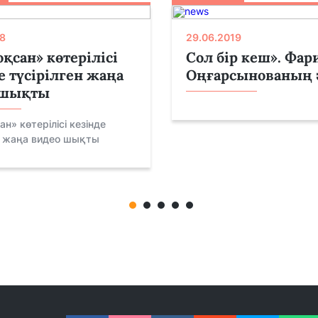
8
29.06.2019
қсан» көтерілісі
Сол бір кеш». Фар
е түсірілген жаңа
Оңғарсынованың 
 шықты
н» көтерілісі кезінде
н жаңа видео шықты