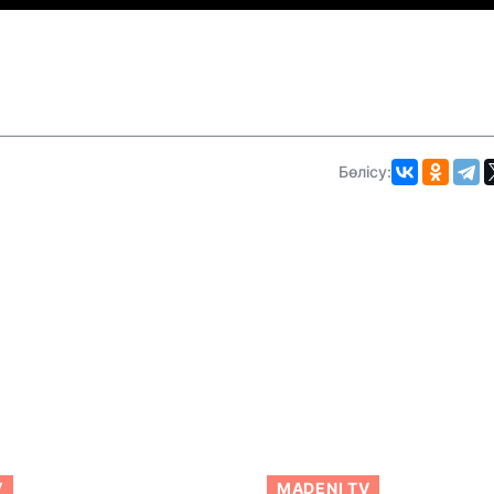
Бөлісу:
V
MADENI TV