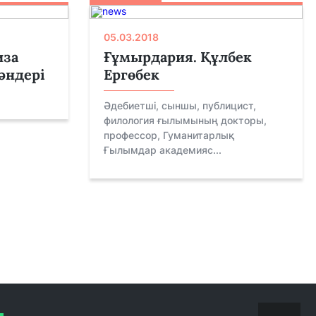
05.03.2018
иза
Ғұмырдария. Құлбек
әндері
Ергөбек
Əдебиетші, сыншы, публицист,
филология ғылымының докторы,
профессор, Гуманитарлық
Ғылымдар академияс...