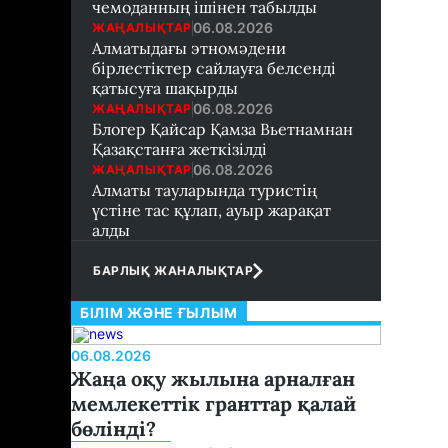
чемоданның ішінен табылды
06.08.2026
ЖАҢАЛЫҚТАР
Алматыдағы этномәдени
бірлестіктер сайлауға белсенді
қатысуға шақырды
06.08.2026
ЖАҢАЛЫҚТАР
Блогер Қайсар Қамза Вьетнамнан
Қазақстанға жеткізілді
06.08.2026
ЖАҢАЛЫҚТАР
Алматы тауларында туристің
үстіне тас құлап, ауыр жарақат
алды
БАРЛЫҚ ЖАНАЛЫҚТАР
БІЛІМ ЖӘНЕ ҒЫЛЫМ
06.08.2026
Жаңа оқу жылына арналған
мемлекеттік гранттар қалай
бөлінді?