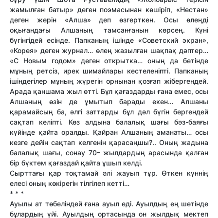
жамылған батыр» деген поэмасынан көшіріп, «Нестан»
деген жерін «Алша» деп өзгерткен. Осы өлеңді
оқығандағы Алшаның тамсанғанын көрсең. Күні
бүгінгідей есінде. Папканың ішінде «Советский экран»,
«Корея» деген журнал… өлең жазылған шақпақ дәптер…
«С Новым годом» деген открытка… оның да бетінде
мұның ретсіз, ирек шимайлары кестеленіпті. Папканың
ішіндегілер мұның жүрегін орнынан қозғап жібергендей.
Арада қаншама жыл өт­ті. Бұл қағаздарды ғана емес, осы
Алшаның өзін де ұмытып барады екен… Алшаны
қарамайсың ба, әлгі зат­тарды бұл дәл бүгін бергендей
сақтап келіпті. Көз алдына балалық шағы бәз-баяғы
күйінде қайта оралды. Қайран Алшаның аманаты… осы
кезге дейін сақтап келгенін қарасаңшы?.. Оның жадына
балалық шағы, сонау 70– жылдардың арасында қалған
бір бүктем қағаздай қайта ұшып келді.
Сырт­тағы қар тоқтамай әлі жауып тұр. Өткен күннің
елесі оның көкірегін тілгілеп кет­ті…
* * *
Ауылы ат төбеліндей ғана ауыл еді. Ауылдың ең шетінде
бұлардың үйі. Ауылдың ортасында он жылдық мектеп