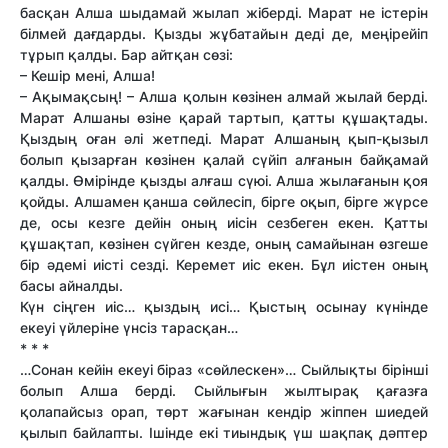
басқан Алша шыдамай жылап жіберді. Марат не істерін
білмей дағдарды. Қызды жұбатайын деді де, меңірейіп
тұрып қалды. Бар айтқан сөзі:
– Кешір мені, Алша!
– Ақымақсың! – Алша қолын көзінен алмай жылай берді.
Марат Алшаны өзіне қарай тартып, қат­ты құшақтады.
Қыздың оған әлі жетпеді. Марат Алшаның қып-қызыл
болып қызарған көзінен қалай сүйіп алғанын байқамай
қалды. Өмірінде қызды алғаш сүюі. Алша жылағанын қоя
қойды. Алшамен қанша сөйлесіп, бірге оқып, бірге жүрсе
де, осы кезге дейін оның иісін сезбеген екен. Қат­ты
құшақтап, көзінен сүйген кез­де, оның самайынан өзгеше
бір әдемі иісті сезді. Керемет иіс екен. Бұл иістен оның
басы айналды.
Күн сіңген иіс… қыздың исі… Қыстың осынау күнінде
екеуі үйлеріне үнсіз тарасқан…
* * *
…Сонан кейін екеуі біраз «сөйлескен»… Сыйлықты бірінші
болып Алша берді. Сыйлығын жылтырақ қағазға
қолапайсыз орап, төрт жағынан кендір жіппен шиедей
қылып байлапты. Ішінде екі тиындық үш шақпақ дәптер