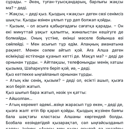
сұрады. – Әкең, туған-туысқандарың, барлығы жақсы
ма? – деді.
– Жақсы, – деді қыз. Қыздың «жақсы» деген сөзі сенімсіз
шықты. Қызды өзінен ұялып тұр деп болжап қойды.
– Қызым, – ол асыға қабырғадағы сағатқа қарады. – Он
екі минут­тай уақыт қалыпты, жиналыстан кешігуге де
болмайды. Оның үстіне, екінші мәселе бойынша өзі
сөйлейді. – Мен асығып тұр едім. Апаңның аманатына
рақмет. Менен сәлем айтып қой. Аға Алша деген
есіміңізді естігенде қуанып кет­ті де. Мақұл ма? – деді де
орнынан тұрды. – Айтпақшы, телефоныңды менің хатшы
қызыма, Шаһаркүлге беріп қой, иә, – деді.
Қыз кетпекке ыңғайланып орнынан тұрды.
– Атың кім сенің, қызым? – деді ол, есікті ашып, қызға
жол беріп жатып.
Қыз шығып бара жатып, нәзік үн қат­ты:
– Айшолпан…
– Атың керемет әдемі…өзіңе жарасып тұр екен, – деді де,
қызға жалт етіп бір қарап қойды. Қыздың жүзінен баяғы
бала шақтағы кластасы Алшаны көргендей болды.
Бозбала кезіндегідей қызарақтап, сәл ыңғайсызданып
қалды. Ішінен: «Анасы мен қызы осылай да ұқсайды