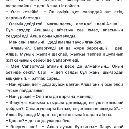
жараспайды! – деді Алша тік сөйлеп.
– Өліп кетейін!.. – Ол өмірін қия салардай ант етіп,
қарғана бастады.
– Өлемін дейді ғой… маған десең… өле қал! – деді Алша.
Бұл сөздер Алшаның айтатын сөзі емес, апасының
сөздері еді. Алша соны қайталады.
– Мен сені аламын! – деді амалы таусылған бұл.
– Аламын?.. Сапаргүлді ал да жүре берсеңші? – деді
Алша. Мұның жылан шақпай, жылқы теппей ашуланып
жатқанының себебі де Сапаргүл еді.
– Мен Сапаргүлді атамын десе де алмаймын… Оның
бетінде секпіл бар!.. – деп салды бұл жаны шығардай
ышқынып. – Батпақ сары…
– Нан ұрсын де! – деді жуаси қалған Алша оның осы әлсіз
тұсын пайдаланып.
– Нан ұрсын! – Ол тағы да қарғана жөнелді.
– Әнеугүні жаныма отыршы дегенімде, не үшін келіспей
қойдың?! Сапаргүл сары батпақтың жанынан шықпай?.. –
Алша бұл сөзді Марат­тың көзіне сынай қарап айт­ты.
– Қашан? – деп аңқауланды бұл.
– Әнеугүні ше?.. – Алша аузын бұртит­ты.– Завуч апай