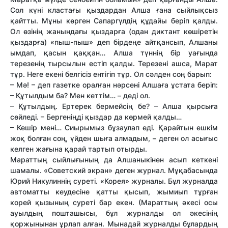
Сол күні кластағы қыздардан Алша ғана сыйлықсыз
қайт­ты. Мұны көрген Сапаргүлдің құдайы беріп қалды.
Ол өзінің жанындағы қыздарға (одан диктант көшіретін
қыздарға) «пыш-пыш» деп бірдеңе айтқансып, Алшаны
ымдап, қасын қаққан… Алша түннің бір уағында
терезенің тырсылын естіп қалды. Терезені ашса, Марат
тұр. Неге екені белгісіз ентігіп тұр. Ол сәлден соң барып:
– Мә! – деп газетке оралған нәрсені Алшаға ұстата беріп:
– Құтылдым ба? Мен кет­тім… – деді ол.
– Құтылдың. Ертерек бермейсің бе? – Алша қырсыға
сөйледі. – Бергеніңді қыздар да көрмей қалды…
– Кешір мені… Сиырымыз бұзаулап еді. Қарайтын ешкім
жоқ болған соң, үйден шыға алмадым, – деген ол асығыс
келген жағына қарай тартып отырды.
Марат­тың сыйлығының да Алшаныкінен асып кеткені
шамалы. «Советский экран» деген журнал. Мұқабасында
Юрий Никулиннің суреті. «Корея» журналы. Бұл журналда
автомат­ты кеудесіне қат­ты қысып, жымиып тұрған
корей қызының суреті бар екен. (Марат­тың әкесі осы
ауылдың пошташысы, бұл журналды ол әкесінің
қоржынынан ұрлап алған. Мынадай журналды бұлардың