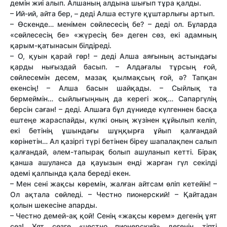
демін жиі алып. Алшаның алдына шығып тұра қалды.
– Ий-ий, айта бер, – деді Алша естуге құштарлығы артып.
– Өскенде… менімен сөйлесесің бе? – деді ол. Бұларда
«сөйлесесің бе» «жүресің бе» деген сөз, екі адамның
қарым-қатынасын білдіреді.
– О, қуын қарай гөр! – деді Алша аяғының астындағы
қарды нығыздай басып. – Алдағалы тұрсың ғой,
сөйлесемін десем, мазақ қылмақсың ғой, ә? Тапқан
екенсің! – Алша басын шайқады. – Сыйлық та
бермеймін… сыйлығыңның да керегі жоқ… Сапаргүлің
берсін саған! – деді. Алшаға бұл дүниеде күлгеннен басқа
ештеңе жараспайды, күлкі оның жүзінен құйылып келіп,
екі бетінің ұшындағы шұңқырға ұйып қалғандай
көрінетін… Ал қазіргі түрі бетінен біреу шапалақпен салып
қалғандай, әлем-тапырақ болып ашуланып кет­ті. Бірақ
қанша ашуланса да қауызын енді жарған гүл секілді
әдемі қалпында қала береді екен.
– Мен сені жақсы көремін, жалған айтсам өліп кетейін! –
Ол ақтала сөйледі. – Честно пионерский! – Қайтадан
қолын шекесіне апарды.
– Честно демей-ақ қой! Сенің «жақсы көрем» дегенің ұят
сөз! Ұят сөзге «честно пионерский» дегенің тіпті