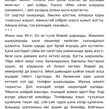
екен-ау» – деп қойды. Сосын: «Мен саған қоңырау
шаламын», – деп қыздың қолын қыса қоштасты.
Ол сыртқа шыққанда, биылғы қыстың алғашқы қары
толассыз жауып, мамықтай үлбіреп жерге қонып жат­ты.
Айнала аппақ тон кигендей, ғажайып…
* * *
Жиын кеш біт­ті. Ол ес-түсін білмей шаршады. Жиыннан
шыққанында қала көшелері көлікпен тығындалып
қалыпты. Ешкім қарды дәл бұлай жауады деп күтпеген.
Қала шетіндегі үйіне екі сағат­тың шамасында әрең жет­ті.
Келе сала диванға жата кеткісі келді. Қат­ты шаршаулы.
Үйде әйелі екеуі ғана. Балаларының барлығы бастарын
құрап, өз алдарына үй болып кеткен. Өздері де,
немерелер де алыста. Әйелі дайындап қойған кешкі асқа
мүлдем тәбеті тартпады. Өз бөлмесіне кіріп қисая
кеткені сол еді, телефон шырылдады. Мұның шекесі
тырысты. Дәл осындай кез­де шырылдай қалады.
Ұйқысы шайдай ашылды, осындай жаман әдеті бар. Енді
мүлде ұйықтай алмайды. Телефонды алып, тұтқасын
құлағына тақап еді, үзік-үзік гудок қана келді құлағына.
Қоңырау шалғанның кім екенін де білмейді. Бейтаныс