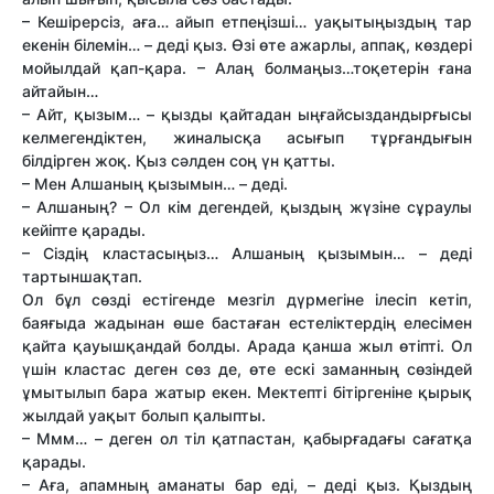
– Кешірерсіз, аға… айып етпеңізші… уақытыңыздың тар
екенін білемін… – деді қыз. Өзі өте ажарлы, аппақ, көздері
мойылдай қап-қара. – Алаң болмаңыз…тоқетерін ғана
айтайын…
– Айт, қызым… – қызды қайтадан ыңғайсыздандырғысы
келмегендіктен, жиналысқа асығып тұрғандығын
білдірген жоқ. Қыз сәлден соң үн қат­ты.
– Мен Алшаның қызымын… – деді.
– Алшаның? – Ол кім дегендей, қыздың жүзіне сұраулы
кейіпте қарады.
– Сіздің кластасыңыз… Алшаның қызымын… – деді
тартыншақтап.
Ол бұл сөзді естігенде мезгіл дүрмегіне ілесіп кетіп,
баяғыда жадынан өше бастаған естеліктердің елесімен
қайта қауышқандай болды. Арада қанша жыл өтіпті. Ол
үшін кластас деген сөз де, өте ескі заманның сөзіндей
ұмытылып бара жатыр екен. Мектепті бітіргеніне қырық
жылдай уақыт болып қалыпты.
– Ммм… – деген ол тіл қатпастан, қабырғадағы сағатқа
қарады.
– Аға, апамның аманаты бар еді, – деді қыз. Қыздың