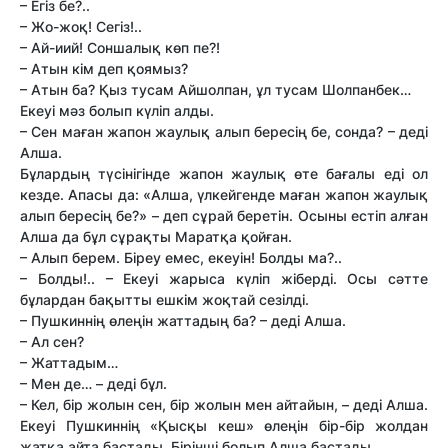
– Егіз бе?..
– Жо-жоқ! Сегіз!..
– Ай-иий! Соншалық көп пе?!
– Атын кім деп қоямыз?
– Атын ба? Қыз тусам Айшолпан, ұл тусам Шолпанбек…
Екеуі мәз болып күліп алды.
– Сен маған жапон жаулық алып бересің бе, сонда? – деді
Алша.
Бұлардың түсінігінде жапон жаулық өте бағалы еді ол
кез­де. Апасы да: «Алша, үлкейгенде маған жапон жаулық
алып бересің бе?» – деп сұрай беретін. Осыны естіп алған
Алша да бұл сұрақты Маратқа қойған.
– Алып берем. Біреу емес, екеуін! Болды ма?..
– Болды!.. – Екеуі жарыса күліп жіберді. Осы сәт­те
бұлардан бақыт­ты ешкім жоқтай сезілді.
– Пушкиннің өлеңін жат­тадың ба? – деді Алша.
– Ал сен?
– Жат­тадым…
– Мен де… – деді бұл.
– Кел, бір жолын сен, бір жолын мен айтайын, – деді Алша.
Екеуі Пушкиннің «Қысқы кеш» өлеңін бір-бір жолдан
жатқа айта бастады. Бірінші болып Алша бастады.