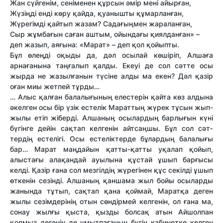
Жан сүйгенім, сеніменен құрсын әмір мені айырған,
Жүзіңді енді көру қайда, қуанышты құмарланған,
Жүрегімді қайтып жазам? Садағыңмен жараланған,
Сыр жұмбағын саған аштым, ойындағы қиялданған» –
деп жазып, аяғына: «Марат» – деп қол қойыпты.
Бұл өлеңді оқыды да, дәл осылай көшіріп, Алшаға
арнағанына таңғалып қалды. Екеуі де сол сәт­те осы
жырда не жазылғанын түсіне алды ма екен? Дәл қазір
оған миы жетпей тұрды…
… Алыс қалған балалығының елестерін қайта көз алдына
әкелген осы бір үзік естелік Марат­тың жүрек тұсын жып-
жылы етіп жіберді. Алшаның осылардың барлығын күні
бүгінге дейін сақтап келгенін айтсаңшы. Бұл сол сәт­
тердің естелігі. Осы естеліктерде бұлардың балалығы
бар… Марат маңдайын қат­ты-қат­ты уқалап қойып,
алыстағы алақандай ауылына құстай ұшып барғысы
келді. Қазір ғана сол мезгілдің жүрегінен құс секілді ұшып
өткенін сезінді. Алшаның қаншама жыл бойы осыларды
жанында тұтып, сақтап қана қоймай, Маратқа деген
жылы сезімдерінің отын сөндірмей келгенін, ол ғана ма,
сонау жылғы қыста, қызды болсақ атын Айшолпан
қоямыз дегенін де ұмытпағанын бүгін кабинетке келген