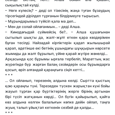
сықылықтай күлді.
– Неге күлесің? – деді ол тізесінің жаңа туған бұзаудың
тірсегіндей дірілдеп тұрғанын білдірмеуге тырысып.
– Мұрындарымыз түйісіп қала ма деп…
– Мен де солай ойлағанмын… – деді Алша.
– Кинодағыдай сүймейсің бе?.. – Алша құшағынан
сытылып шықты да, жалт-жұлт еткен қара көздерімен
бұған тесілді. Найзадай кірпіктерін қадап жылышырай
қарап, әдетінше екі бетінің ұшындағы шұңқырын көрсете
жымиды да жалт бұрылып, үйіне қарай жүгіре жөнелді…
Арқасында қос бұрымы ырғала тербеліп, Марат­тың жас
жүрегінде бүр жарған балаң сезімдерін осы бұрымдарға
қосып, өріп алғандай қараңғыға сіңіп кет­ті…
* * *
… Ол ойланып, терезенің алдына келді. Сырт­та қыстың
қою қараңғы түні. Терезеден түскен жарықтан күні бойы
жауып тұрған қар бүртіктерінің жерге бірінің артынан
бірі түсіп жатқанын көрді… Ол бүгін қайырылып, қайта
көз алдына келген балалығын көпке дейін ойлап, таңға
жуық талып ұйықтап кеткенін сезбей де қалды…
* * *