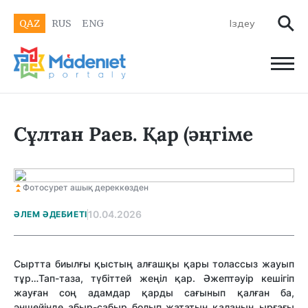
QAZ
RUS
ENG
Сұлтан Раев. Қар (әңгіме
Фотосурет ашық дереккөзден
10.04.2026
ӘЛЕМ ӘДЕБИЕТІ
Сырт­та биылғы қыстың алғашқы қары толассыз жауып
тұр…Тап-таза, түбіт­тей жеңіл қар. Әжептәуір кешігіп
жауған соң адамдар қарды сағынып қалған ба,
әншейінде абыр-сабыр болып жататын қаланың ырғағы