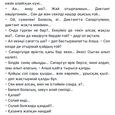
көзін алайтқан күні…
– Аа… анау ма?.. Жай отырғанмын… Диктант
көшіргенмін… Сен де мен секілді нашар оқисың ғой…
– Ой, сүмелек! Бәлесің, ә!.. Диктант­та Сапаргүлмен,
диктант жоқта менімен…
– Онда тұрған не бар?.. Екеуіміз де «екі» алсақ жақсы
ма?.. Саған да көшіруге бердім ғой? – деді ол ақтала.
– Ал екінші сағат­та ше? – деп бастырмалат­ты Алша. – Сол
кез­де де отырмай қойдың ғой?
– Сапаргүлде өріктің қағы бар екен… Әкесі Оштан алып
келіпті.
– Білдім сенің ойыңды… Сапаргүл өрік берсе, мені алдап,
оны алып аласың. – Алша қайта тырыса қалды.
– Қойшы сол сары қызды… жек көремін… ұрысқақ қыз!..
– деп жақтырмай қалды бұл.
– Сен мені алсаң, мен не істеймін сонда, а?..
– Бөпелі боласың, завуч апай секілді…
– Қалай?
– Солай енді…
– Солай болғанда қандай?..
– Қазанға жапқан нандай!