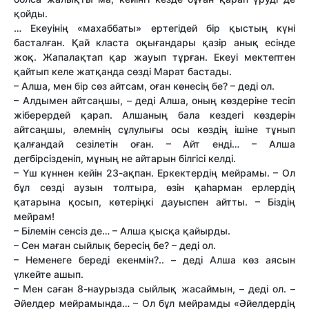
қойды.
… Екеуінің «махаббаты» ертегідей бір қыстың күні
басталған. Қай класта оқығандары қазір анық есінде
жоқ. Жапалақтап қар жауып тұрған. Екеуі мектептен
қайтып келе жатқанда сөзді Марат бастады.
– Алша, мен бір сөз айтсам, оған көнесің бе? – деді ол.
– Алдымен айтсаңшы, – деді Алша, оның көздеріне тесіп
жіберердей қарап. Алшаның бала кез­дегі көздерін
айтсаңшы, әлемнің сұлулығы осы көздің ішіне тұнып
қалғандай сезілетін оған. – Айт енді… – Алша
дегбірсізденіп, мұның не айтарын білгісі келді.
– Үш күннен кейін 23-ақпан. Еркектердің мейрамы. – Ол
бұл сөзді аузын толтыра, өзін қаһарман ерлердің
қатарына қосып, көтеріңкі дауыспен айт­ты. – Біздің
мейрам!
– Білемін сенсіз де… – Алша қысқа қайырды.
– Сен маған сыйлық бересің бе? – деді ол.
– Неменеге береді екенмін?.. – деді Алша көз аясын
үлкейте ашып.
– Мен саған 8-наурызда сыйлық жасаймын, – деді ол. –
Әйелдер мейрамында… – Ол бұл мейрамды «Әйелдердің