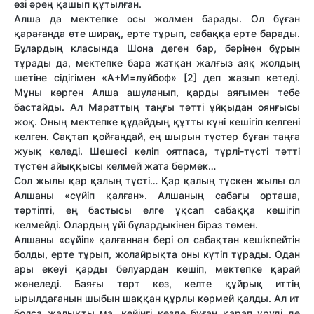
өзі әрең қашып құтылған.
Алша да мектепке осы жолмен барады. Ол бұған
қарағанда өте ширақ, ерте тұрып, сабаққа ерте барады.
Бұлардың класында Шона деген бар, бәрінен бұрын
тұрады да, мектепке бара жатқан жалғыз аяқ жолдың
шетіне сідігімен «А+М=луйбоф» [2] деп жазып кетеді.
Мұны көрген Алша ашуланып, қарды аяғымен тебе
бастайды. Ал Марат­тың таңғы тәт­ті ұйқыдан оянғысы
жоқ. Оның мектепке құдайдың құт­ты күні кешігіп келгені
келген. Сақтап қойғандай, ең шырын түстер бұған таңға
жуық келеді. Шешесі келіп оятпаса, түрлі-түсті тәт­ті
түстен айыққысы келмей жата бермек…
Сол жылы қар қалың түсті… Қар қалың түскен жылы ол
Алшаны «сүйіп қалған». Алшаның сабағы орташа,
тәртіпті, ең бастысы елге ұқсап сабаққа кешігіп
келмейді. Олардың үйі бұлардыкінен біраз төмен.
Алшаны «сүйіп» қалғаннан бері ол сабақтан кешікпейтін
болды, ерте тұрып, жолайрықта оны күтіп тұрады. Одан
ары екеуі қарды белуардан кешіп, мектепке қарай
жөнеледі. Баяғы төрт көз, келте құйрық ит­тің
ырылдағанын шыбын шаққан құрлы көрмей қалды. Ал ит
болса жалықты ма, кейінгі кез­де бұған қарап үруді де