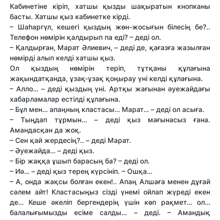
Кабинетіне кіріп, хатшы қызды шақыратын кнопканы
басты. Хатшы қыз кабинетке кірді.
– Шаһаргүл, кешегі қыздың жөн-жосығын білесің бе?..
Телефон нөмірін қалдырып па еді? – деді ол.
– Қалдырған, Марат Әлиевич, – деді де, қағазға жазылған
нөмірді алып келді хатшы қыз.
Ол қыздың нөмірін теріп, тұтқаны құлағына
жақындатқанда, ұзақ-ұзақ қоңырау үні келді құлағына.
– Алло… – деді қыздың үні. Артқы жағынан әуежайдағы
хабарламалар естілді құлағына.
– Бұл мен… апаңның кластасы… Марат… – деді ол асыға.
– Тыңдап тұрмын… – деді қыз мағынасыз ғана.
Амандасқан да жоқ.
– Сен қай жердесің?.. – деді Марат.
– Әуежайда… – деді қыз.
– Бір жаққа ұшып барасың ба? – деді ол.
– Иә… – деді қыз терең күрсініп. – Ошқа…
– А, онда жақсы болған екен!.. Апаң Алшаға менен дұғай
сәлем айт! Кластасыңыз сізді үнемі ойлап жүреді екен
де… Кеше әкеліп бергендерің үшін көп рақмет… ол…
балалығымызды есіме салды… – деді. – Амандық