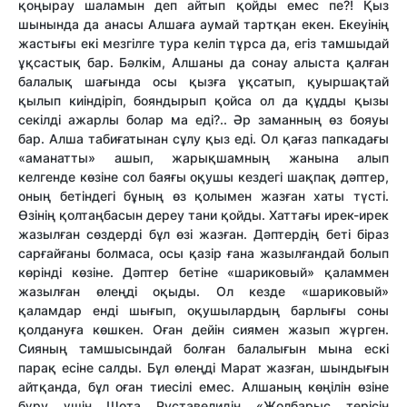
қоңырау шаламын деп айтып қойды емес пе?! Қыз
шынында да анасы Алшаға аумай тартқан екен. Екеуінің
жастығы екі мезгілге тура келіп тұрса да, егіз тамшыдай
ұқсастық бар. Бәлкім, Алшаны да сонау алыста қалған
балалық шағында осы қызға ұқсатып, қуыршақтай
қылып киіндіріп, бояндырып қойса ол да құдды қызы
секілді ажарлы болар ма еді?.. Әр заманның өз бояуы
бар. Алша табиғатынан сұлу қыз еді. Ол қағаз папкадағы
«аманат­ты» ашып, жарықшамның жанына алып
келгенде көзіне сол баяғы оқушы кез­дегі шақпақ дәптер,
оның бетіндегі бұның өз қолымен жазған хаты түсті.
Өзінің қолтаңбасын дереу тани қойды. Хат­тағы ирек-ирек
жазылған сөздерді бұл өзі жазған. Дәптердің беті біраз
сарғайғаны болмаса, осы қазір ғана жазылғандай болып
көрінді көзіне. Дәптер бетіне «шариковый» қаламмен
жазылған өлеңді оқыды. Ол кез­де «шариковый»
қаламдар енді шығып, оқушылардың барлығы соны
қолдануға көшкен. Оған дейін сиямен жазып жүрген.
Сияның тамшысындай болған балалығын мына ескі
парақ есіне салды. Бұл өлеңді Марат жазған, шындығын
айтқанда, бұл оған тиесілі емес. Алшаның көңілін өзіне
бұру үшін Шота Руставелидің «Жолбарыс терісін