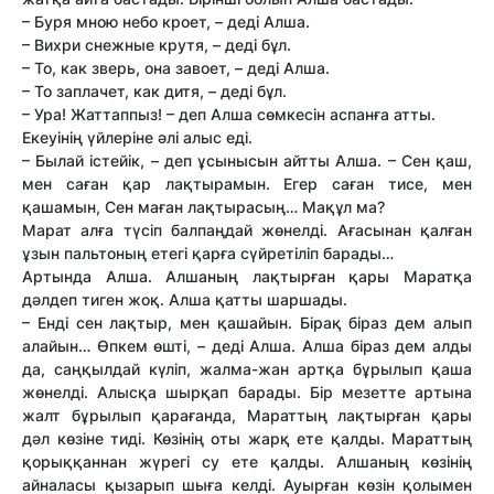
– Буря мною небо кроет, – деді Алша.
– Вихри снежные крутя, – деді бұл.
– То, как зверь, она завоет, – деді Алша.
– То заплачет, как дитя, – деді бұл.
– Ура! Жат­таппыз! – деп Алша сөмкесін аспанға ат­ты.
Екеуінің үйлеріне әлі алыс еді.
– Былай істейік, – деп ұсынысын айт­ты Алша. – Сен қаш,
мен саған қар лақтырамын. Егер саған тисе, мен
қашамын, Сен маған лақтырасың… Мақұл ма?
Марат алға түсіп балпаңдай жөнелді. Ағасынан қалған
ұзын пальтоның етегі қарға сүйретіліп барады…
Артында Алша. Алшаның лақтырған қары Маратқа
дәлдеп тиген жоқ. Алша қат­ты шаршады.
– Енді сен лақтыр, мен қашайын. Бірақ біраз дем алып
алайын… Өпкем өшті, – деді Алша. Алша біраз дем алды
да, саңқылдай күліп, жалма-жан артқа бұрылып қаша
жөнелді. Алысқа шырқап барады. Бір мезет­те артына
жалт бұрылып қарағанда, Марат­тың лақтырған қары
дәл көзіне тиді. Көзінің оты жарқ ете қалды. Марат­тың
қорыққаннан жүрегі су ете қалды. Алшаның көзінің
айналасы қызарып шыға келді. Ауырған көзін қолымен