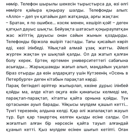
нөмір. Телефон шырылы шекесін тырыстырса да, өзі әлгі
нөмірге қайыра қоңырау шалды. Телефонды алып:
«Алло» – деп үн қатайын деп жатқанда, арғы жақтан:
– Братан, я по ошибке… косяк менен, кешіріп қой! – деген
қатқыл дауыс шықты. Бейуақта шатасып қоңыраулатқан
жас жігіт­тің дауысы онан сайын жынын қоздырды.
Телефонды біржола өшіріп тастады. Тағы қисайып көріп
еді, көзі ілінбеді. Ұйықтай алмай ұзақ жат­ты. Әйелі
жүрген жақтан үн шықпай қалды. Ол да жатып қалған
болу керек. Ертең ертемен университет­тегі сабағына
асығады… Жарықшамды жағып алып, маңдайын уқалап
біраз отырды да өзін алдарқату үшін Кутзеенің «Осень в
Петербурге» деген кітабын парақтап көрді.
Парақ бетіндегі әріптер жыпырлап, көзіне дұрыс ілінбей
қойды ма, әлде кітап оқуға өзін қинағысы келмеді ме,
парақтап-парақтап, кітапты қайта орнына қойды. Түн
ортасынан ауып барады. Ұйқысы мүлдем қашып кет­ті…
Түнгі терезенің алдына келді. Қар әлі жапалақтап жауып
тұр. Бұл қар таңертең келген қызды есіне салды. Ол
жоғалтып алған бір нәрсесін қайта тауып алғандай
қуанып кет­ті. Қыз мүлдем есінен шығып кетіпті. Оған