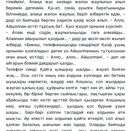
тілеймін!.. Апаңа жас кезінде жапон жаулығын алып
беремін дегенмін. Қа-ап, сенің ауылға баратыныңды
білгенімде, апаңа жапон жаулық беріп жіберетін едім, –
деді ол баяғыда берген уәдесін қазір еске алып. – Алло,
Айшолпан естіп тұрсың ба?.. Қыз жауап орнына күрсініп:
– Апам енді сіздің жаулығыңызды таға алмайды…
Апамнан айырылып қалдым… – деді де өксіп-өксіп жылап
жіберді. «Бикеш, телефоныңызды сөндіріңіз! Қазір ұшақ
орнынан қозғалады» деген үн Айшолпанның тұтқасынан
оған анық естілді. – Алло… алло… Айшолпан!.. – деп не
айтарын білмей дағдарып қалды…
Телефон сөнді. Қайта қоңырау шалды… жауап болған
жоқ…. Осы сәт­те оның көз алдына күлгенде екі бетінің
шұңқыры көрінетін, жәудір көз Алшасы, сол жылдары
жауған қалың қар, құйрығы келте, төрт көз ит, айлы түн,
екеуінің бір-біріне берген сыйлықтары, лақтырған қары
абайсызда тиіп кетіп өрт­тей болып қызарған Алшаның
көзі, алғаш сүйіскендері… қыздың қос бұрым ұзын
шашы… бәрі-бәрі үзілген таспадай көз алдынан өте
шықты. Әр елесті көз алдынан қайта өткеріп, сол алыс
қалған балалық шағынан өзін іздеді. Оларды баяғыда
жоғалтып алғанын енді сезді… осы жоғалып кеткен