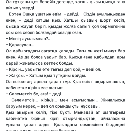
Ол тұтқаны қоя берейін дегенде, хатшы қызы қысқа ғана
айтып үлгерді.
– Ертең Ошқа ұшатын едім, – дейді. – Сіздің ауылыңыздан
екен, – деді хатшы қыз. Хатшы қыздың шорт кесіп,
қысқа жауап беріп, қызды жолға салып қоя бермегеніне
осы сөз себеп болғандай сезілді оған.
– Менің ауылымнан?..
– Қарасудан…
Ол қабырғадағы сағатқа қарады. Тағы он жеті минут бар
екен. Аз да болса уақыт бар. Қысқа ғана қабылдап, ары
қарай жиналысқа кетпек болды.
– Кірсін… уақыты өте тығыз деп қой, – деді ол.
– Жақсы. – Хатшы қыз тұтқаны қойды.
Ол есікке аңтарыла қарап тұр. Қыз есікті ақырын ашып,
кабинетке кіріп келе жатып:
– Сәлеметсіз бе, аға! – деді.
– Сәлеметсіз… кіріңіз… мен асығыспын… Жиналысқа
баруым керек, – деп ол орындықты нұсқады.
Қыз ақырын келіп, тізе бүкті. Мынадай ат шаптырым
кабинетке бірінші кіріп отырғандықтан, айналасына
ұрлана қарап алды. Қолындағы сөмкесінен бірдеңені
алып шығып, қысыла сөз бастады.