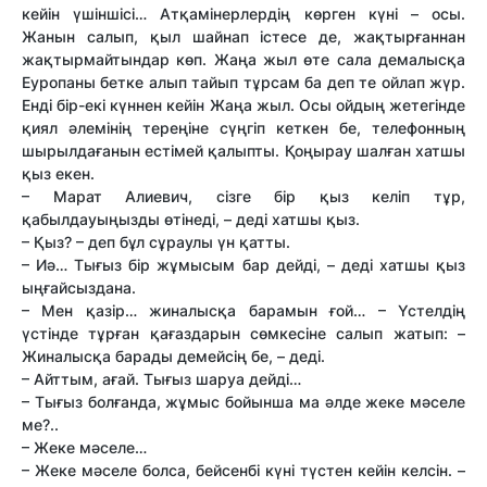
кейін үшіншісі… Атқамінерлердің көрген күні – осы.
Жанын салып, қыл шайнап істесе де, жақтырғаннан
жақтырмайтындар көп. Жаңа жыл өте сала демалысқа
Еуропаны бетке алып тайып тұрсам ба деп те ойлап жүр.
Енді бір-екі күннен кейін Жаңа жыл. Осы ойдың жетегінде
қиял әлемінің тереңіне сүңгіп кеткен бе, телефонның
шырылдағанын естімей қалыпты. Қоңырау шалған хатшы
қыз екен.
– Марат Алиевич, сізге бір қыз келіп тұр,
қабылдауыңызды өтінеді, – деді хатшы қыз.
– Қыз? – деп бұл сұраулы үн қат­ты.
– Иә… Тығыз бір жұмысым бар дейді, – деді хатшы қыз
ыңғайсыздана.
– Мен қазір… жиналысқа барамын ғой… – Үстелдің
үстінде тұрған қағаздарын сөмкесіне салып жатып: –
Жиналысқа барады демейсің бе, – деді.
– Айт­тым, ағай. Тығыз шаруа дейді…
– Тығыз болғанда, жұмыс бойынша ма әлде жеке мәселе
ме?..
– Жеке мәселе…
– Жеке мәселе болса, бейсенбі күні түстен кейін келсін. –