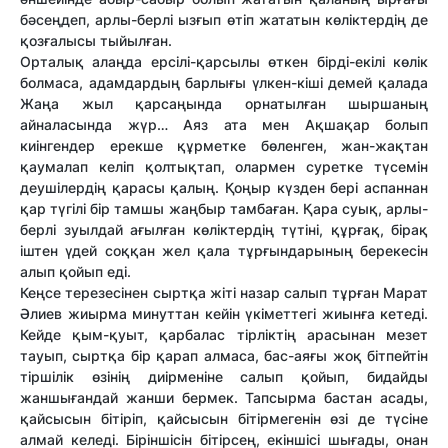
бәсеңдеп, арлы-берлі ызғып өтіп жататын көліктердің де
қозғалысы тыйылған.
Орталық алаңда ерсілі-қарсылы өткен бірді-екілі көлік
болмаса, адамдардың барлығы үлкен-кіші демей қалада
Жаңа жыл қарсаңында орнатылған шыршаның
айналасында жүр… Аяз ата мен Ақшақар болып
киінгендер ерекше құрметке бөленген, жан-жақтан
қаумалап келіп қолтықтап, олармен суретке түсемін
деушілердің қарасы қалың. Қоңыр күзден бері аспаннан
қар түгілі бір тамшы жаңбыр тамбаған. Қара суық, арлы-
берлі зуылдай ағылған көліктердің түтіні, құрғақ, бірақ
іштен үдей соққан жел қала тұрғындарының берекесін
алып қойып еді.
Кеңсе терезесінен сыртқа жіті назар салып тұрған Марат
Әлиев жиырма минут­тан кейін үкімет­тегі жиынға кетеді.
Кейде қым-қуыт, қарбалас тірліктің арасынан мезет
тауып, сыртқа бір қарап алмаса, бас-аяғы жоқ бітпейтін
тіршілік өзінің диірменіне салып қойып, бидайды
жаншығандай жанши бермек. Тапсырма бастан асады,
қайсысын бітіріп, қайсысын бітірмегенін өзі де түсіне
алмай келеді. Біріншісін бітірсең, екіншісі шығады, онан