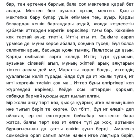
бар, таң ертемен барлық бала сол мектепке қарай бет
алады. Мектеп бес ауылға ортақ мектеп. Қыста
мектепке бару бұлар үшін өліммен тең, ауыр. Қарды
белуардан кешіп барғандары аздай, жолда кез­десетін
қабаған ит­терден көретін көресілері тағы бар. Көкейіне
көк тастай ауыр тиетін. Ит­тің аты ит. Ешкімге қарап
үрмесе де, мұны көрсе абалап, соңына түседі. Бұл болса
сөлпиген арық, басында қоян тымақ. Пальтосы да ұзын.
Қарды омбылап, зорға келеді. Ит­тің түрі құрысын,
аузынан сілекейі ағып, мұның жіптей арық аяқтарын
тістеп алсам дей ме, Марат­ты көрсе болды, ит­тердің
қуалағысы келіп тұрады. Әлде бұл да ит жылы туған, ит
ит­ті көргенін түсініп қоя ма… Ит­тер бұны өлтіргілері кеп
жүргендей көрінеді. Кейде осы ит­терден қорқып,
сабаққа бармай қоюды әдет қылып алған.
Бір жолы анау төрт көз, қысқа құйрық итке нанның ішіне
ине тығып беріп те көрген. Ол «біт­ті, бұл ит өледі» деп
ойлаған, ертесі ештеңеден бейхабар мектепке бара
жатса, баяғы төрт көз ит өлген түгі де жоқ, артынан
бұрнағысынан да қат­ты өшігіп қуып берді… Амалсыз
сөмкесіне орап салып алған нанын итке лақтыра беріп,