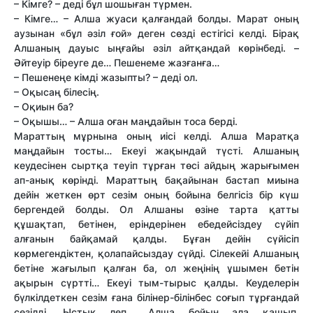
– Кімге? – деді бұл шошыған түрмен.
– Кімге… – Алша жуаси қалғандай болды. Марат оның
аузынан «бұл әзіл ғой» деген сөзді естігісі келді. Бірақ
Алшаның дауыс ыңғайы әзіл айтқандай көрінбеді. –
Әйтеуір біреуге де… Пешенеме жазғанға…
– Пешенеңе кімді жазыпты? – деді ол.
– Оқысаң білесің.
– Оқиын ба?
– Оқышы… – Алша оған маңдайын тоса берді.
Марат­тың мұрнына оның иісі келді. Алша Маратқа
маңдайын тосты… Екеуі жақындай түсті. Алшаның
кеудесінен сыртқа теуіп тұрған төсі айдың жарығымен
ап-анық көрінді. Марат­тың бақайынан бастап миына
дейін жеткен өрт сезім оның бойына белгісіз бір күш
бергендей болды. Ол Алшаны өзіне тарта қат­ты
құшақтап, бетінен, еріндерінен ебедейсіздеу сүйіп
алғанын байқамай қалды. Бұған дейін сүйісіп
көрмегендіктен, қолапайсыздау сүйді. Сілекейі Алшаның
бетіне жағылып қалған ба, ол жеңінің ұшымен бетін
ақырын сүрт­ті… Екеуі тым-тырыс қалды. Кеуделерін
бүлкілдеткен сезім ғана білінер-білінбес соғып тұрғандай
сезілді. Ыстық леп… Алша бойын ала қашып,