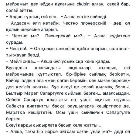
мейрамы» деп әбден құлағына сіңіріп алған, қалай бар,
солай айт­ты.
– Алдап тұрсың ғой сен… – Алша ентіге сөйледі.
– Алдасам өліп кетейін. Честно пионерский! – деді ол
қолын шекесіне апарып.
– Честно ма?.. Пионерский ме?.. – Алша күдіктене
сұрады.
– Честно!.. – Ол қолын шекесіне қайта апарып, салтанат­
ты жауап берді.
– Мейлі онда… – Алша бұл ұсынысқа көне қалды.
Бұлардың класындағы оқушылар жылдың екі
мейрамында құт­тықтап, бір-біріне сыйлық берісетін.
Кейбірі алдын ала «мен саған беремін, сен маған бересің»
деп келісіп алатын. Бұл екеуі де солай қылмақ болды.
Былтыр Марат Сапаргүлге сыйлық берген… амалсыздан.
Себебі Сапаргүл кластағы ең үздік оқитын оқушы.
Сабақта диктант­ты басқа оқушыларға көшіртпесе де,
Маратқа көшіртетін. Осы үшін сыйлығын Сапаргүлге
берген.
Екеуі қарды сықырлата басып келе жат­ты…
– Алша, тағы бір нәрсе айтсам саған ұнай ма?– деді ол