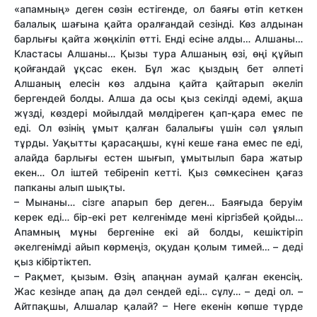
«апамның» деген сөзін естігенде, ол баяғы өтіп кеткен
балалық шағына қайта оралғандай сезінді. Көз алдынан
барлығы қайта жөңкіліп өт­ті. Енді есіне алды… Алшаны…
Кластасы Алшаны… Қызы тура Алшаның өзі, өңі құйып
қойғандай ұқсас екен. Бұл жас қыздың бет әлпеті
Алшаның елесін көз алдына қайта қайтарып әкеліп
бергендей болды. Алша да осы қыз секілді әдемі, ақша
жүзді, көздері мойылдай мөлдіреген қап-қара емес пе
еді. Ол өзінің ұмыт қалған балалығы үшін сәл ұялып
тұрды. Уақыт­ты қарасаңшы, күні кеше ғана емес пе еді,
алайда барлығы естен шығып, ұмытылып бара жатыр
екен… Ол іштей тебіреніп кет­ті. Қыз сөмкесінен қағаз
папканы алып шықты.
– Мынаны… сізге апарып бер деген… Баяғыда беруім
керек еді… бір-екі рет келгенімде мені кіргізбей қойды…
Апамның мұны бергеніне екі ай болды, кешіктіріп
әкелгенімді айып көрмеңіз, оқудан қолым тимей… – деді
қыз кібіртіктеп.
– Рақмет, қызым. Өзің апаңнан аумай қалған екенсің.
Жас кезінде апаң да дәл сендей еді… сұлу… – деді ол. –
Айтпақшы, Алшалар қалай? – Неге екенін көпше түрде