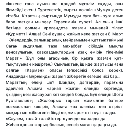
кішкене ғана ауылында қандай мұғалім оқиды, оны
білмейді екен.) Тургеневтің сырты көкшіл «Муму» деген
кітабы. Кітаптың сыртында Мумуды суға батыруға алып
бара жатқан мылқау Герасимнің суреті. Ал оның ішкі
бетінде қолмен ирелеңдете жазған мынадай тілек:
«Құрмет­ті, Алша! Сені құшақ жайып келе жатқан 8-Март
– Әйелдердің халықаралық мейрамымен құт­тықтаймын!
Саған индиялық таза махаббат, сібірдің мықты
денсаулығын, кавказдықтардың ұзақ өмірін тілеймін!
Марат.» (Бұл оны ағасының бір қызға жазған құт­
тықтауынан көшірген.) Сыйлықтың ішінде жартысы ғана
қалған «Кармэн» опасы (әпкесінікі болса керек).
Анадайдан мұрныңды жарып жіберетін өзгеше иісі бар…
Марат­тың өлеңі ше? Шақпақ дәптердің парағына
әдейілеп Алшаға «арнап жазған өлеңді» көргенде,
қыздың көзі жасаурап кеткендей болды. Бұл өлеңді Шота
Руставелидің «Жолбарыс терісін жамылған батыр»
поэмасынан көшіріп, Алшаға «өз өлеңім» деп өтірікті
ысқыртып жібергенін білді де, «мырс» етіп күліп алды.
«Сәулем, талай-талай істер дүниеде жаралды да,
Жиһан қанша жарық болсын, сенсіз маған қараңғы да.