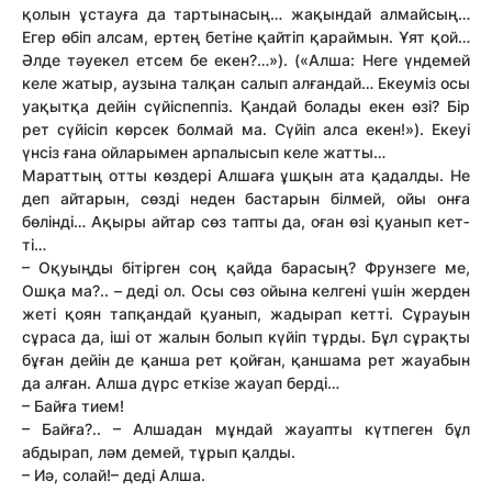
қолын ұстауға да тартынасың… жақындай алмайсың…
Егер өбіп алсам, ертең бетіне қайтіп қараймын. Ұят қой…
Әлде тәуекел етсем бе екен?…»). («Алша: Неге үндемей
келе жатыр, аузына талқан салып алғандай… Екеуміз осы
уақытқа дейін сүйіспеппіз. Қандай болады екен өзі? Бір
рет сүйісіп көрсек болмай ма. Сүйіп алса екен!»). Екеуі
үнсіз ғана ойларымен арпалысып келе жат­ты…
Марат­тың от­ты көздері Алшаға ұшқын ата қадалды. Не
деп айтарын, сөзді неден бастарын білмей, ойы онға
бөлінді… Ақыры айтар сөз тапты да, оған өзі қуанып кет­
ті…
– Оқуыңды бітірген соң қайда барасың? Фрунзеге ме,
Ошқа ма?.. – деді ол. Осы сөз ойына келгені үшін жерден
жеті қоян тапқандай қуанып, жадырап кет­ті. Сұрауын
сұраса да, іші от жалын болып күйіп тұрды. Бұл сұрақты
бұған дейін де қанша рет қойған, қаншама рет жауабын
да алған. Алша дүрс еткізе жауап берді…
– Байға тием!
– Байға?.. – Алшадан мұндай жауапты күтпеген бұл
абдырап, ләм демей, тұрып қалды.
– Иә, солай!– деді Алша.