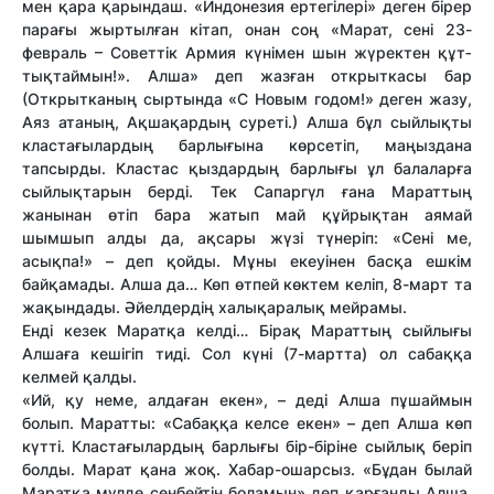
мен қара қарындаш. «Индонезия ертегілері» деген бірер
парағы жыртылған кітап, онан соң «Марат, сені 23-
февраль – Совет­тік Армия күнімен шын жүректен құт­
тықтаймын!». Алша» деп жазған открыткасы бар
(Открытканың сыртында «С Новым годом!» деген жазу,
Аяз атаның, Ақшақардың суреті.) Алша бұл сыйлықты
кластағылардың барлығына көрсетіп, маңыздана
тапсырды. Кластас қыздардың барлығы ұл балаларға
сыйлықтарын берді. Тек Сапаргүл ғана Марат­тың
жанынан өтіп бара жатып май құйрықтан аямай
шымшып алды да, ақсары жүзі түнеріп: «Сені ме,
асықпа!» – деп қойды. Мұны екеуінен басқа ешкім
байқамады. Алша да… Көп өтпей көктем келіп, 8-март та
жақындады. Әйелдердің халықаралық мейрамы.
Енді кезек Маратқа келді… Бірақ Марат­тың сыйлығы
Алшаға кешігіп тиді. Сол күні (7-март­та) ол сабаққа
келмей қалды.
«Ий, қу неме, алдаған екен», – деді Алша пұшаймын
болып. Марат­ты: «Сабаққа келсе екен» – деп Алша көп
күт­ті. Кластағылардың барлығы бір-біріне сыйлық беріп
болды. Марат қана жоқ. Хабар-ошарсыз. «Бұдан былай
Маратқа мүлде сенбейтін боламын» деп қарғанды Алша.