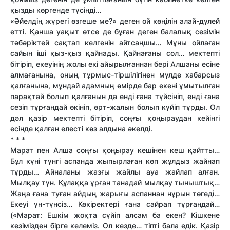
қызды көргенде түсінді…
«Әйелдің жүрегі өзгеше ме?» деген ой көңілін алай-дүлей
ет­ті. Қанша уақыт өтсе де бұған деген балалық сезімін
тәбәріктей сақтап келгенін айтсаңшы… Мұны ойлаған
сайын іші қыз-қыз қайнады. Қайнағаны сол… мектепті
бітіріп, екеуінің жолы екі айырылғаннан бері Алшаны есіне
алмағанына, оның тұрмыс-тіршілігінен мүлде хабарсыз
қалғанына, мұндай адамның өмірде бар екені ұмытылған
парақтай болып қалғанын да енді ғана түйсініп, енді ғана
сезіп тұрғандай өкініп, өрт-жалын болып күйіп тұрды. Ол
дәл қазір мектепті бітіріп, соңғы қоңыраудан кейінгі
есінде қалған елесті көз алдына әкелді.
* * *
Марат пен Алша соңғы қоңырау кешінен кеш қайт­ты…
Бұл күні түнгі аспанда жыпырлаған көп жұлдыз жайнап
тұрды… Айналаны жазғы жайлы ауа жайлап алған.
Мылқау түн. Құлаққа ұрған танадай мылқау тыныштық…
Жаңа ғана туған айдың жарығы аспаннан нұрын төгеді…
Екеуі үн-түнсіз… Көкіректері ғана сайрап тұрғандай…
(«Марат: Ешкім жоқта сүйіп алсам ба екен? Кішкене
кезімізден бірге келеміз. Ол кез­де… тіпті бала едік. Қазір