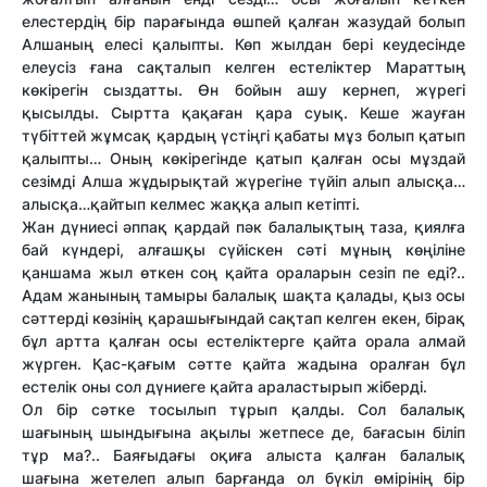
елестердің бір парағында өшпей қалған жазудай болып
Алшаның елесі қалыпты. Көп жылдан бері кеудесінде
елеусіз ғана сақталып келген естеліктер Марат­тың
көкірегін сыздат­ты. Өн бойын ашу кернеп, жүрегі
қысылды. Сырт­та қақаған қара суық. Кеше жауған
түбіт­тей жұмсақ қардың үстіңгі қабаты мұз болып қатып
қалыпты… Оның көкірегінде қатып қалған осы мұздай
сезімді Алша жұдырықтай жүрегіне түйіп алып алысқа…
алысқа…қайтып келмес жаққа алып кетіпті.
Жан дүниесі әппақ қардай пәк балалықтың таза, қиялға
бай күндері, алғашқы сүйіскен сәті мұның көңіліне
қаншама жыл өткен соң қайта ораларын сезіп пе еді?..
Адам жанының тамыры балалық шақта қалады, қыз осы
сәт­терді көзінің қарашығындай сақтап келген екен, бірақ
бұл арт­та қалған осы естеліктерге қайта орала алмай
жүрген. Қас-қағым сәт­те қайта жадына оралған бұл
естелік оны сол дүниеге қайта араластырып жіберді.
Ол бір сәтке тосылып тұрып қалды. Сол балалық
шағының шындығына ақылы жетпесе де, бағасын біліп
тұр ма?.. Баяғыдағы оқиға алыста қалған балалық
шағына жетелеп алып барғанда ол бүкіл өмірінің бір