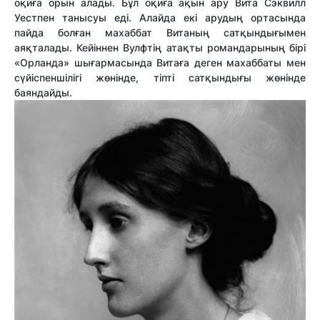
оқиға орын алады. Бұл оқиға ақын ару Вита Сэквилл
Уестпен танысуы еді. Алайда екі арудың ортасында
пайда болған махаббат Витаның сатқындығымен
аяқталады. Кейіннен Вулфтің атақты романдарының бірі
«Орланда» шығармасында Витаға деген махаббаты мен
сүйіспеншілігі жөнінде, тіпті сатқындығы жөнінде
баяндайды.