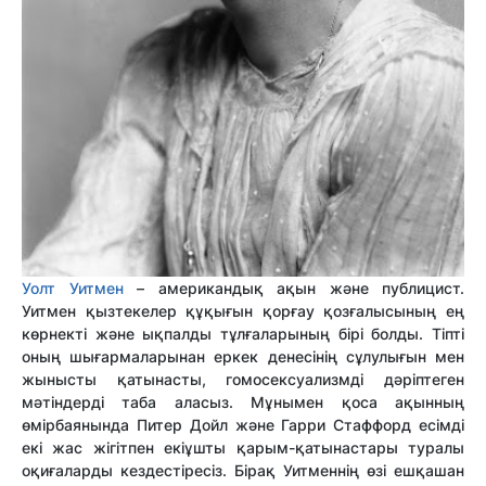
Уолт Уитмен
– американдық ақын және публицист.
Уитмен қызтекелер құқығын қорғау қозғалысының ең
көрнекті және ықпалды тұлғаларының бірі болды. Тіпті
оның шығармаларынан еркек денесінің сұлулығын мен
жынысты қатынасты, гомосексуализмді дәріптеген
мәтіндерді таба аласыз. Мұнымен қоса ақынның
өмірбаянында Питер Дойл және Гарри Стаффорд есімді
екі жас жігітпен екіұшты қарым-қатынастары туралы
оқиғаларды кездестіресіз. Бірақ Уитменнің өзі ешқашан