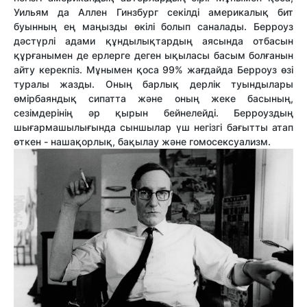
Уильям да Аллен Гинзбург секілді америкалық бит
буынның ең маңызды өкілі болып саналады. Берроуз
дәстүрлі адами құндылықтардың аясында отбасын
құрғанымен де ерлерге деген ықыласы басым болғанын
айту керекпіз. Мұнымен қоса 99% жағдайда Берроуз өзі
туралы жазды. Оның барлық дерлік туындылары
өмірбаяндық сипатта және оның жеке басының,
сезімдерінің әр қырын бейнелейді. Берроуздың
шығармашылығында сыншылар үш негізгі бағытты атап
өткен - нашақорлық, бақылау және гомосексуализм.