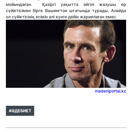
мойындаған. Қазіргі уақытта әйгілі жазушы ер
сүйіктісімен бірге Вашингтон штатында тұрады. Алайда
ол сүйіктісінің есімін әлі күнге дейін жариялаған емес.
madeniportal.kz
#ӘДЕБИЕТ