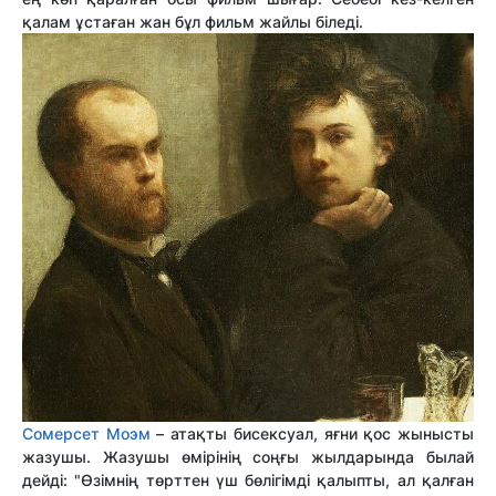
қалам ұстаған жан бұл фильм жайлы біледі.
Сомерсет Моэм
– атақты бисексуал, яғни қос жынысты
жазушы. Жазушы өмірінің соңғы жылдарында былай
дейді: "Өзімнің төрттен үш бөлігімді қалыпты, ал қалған