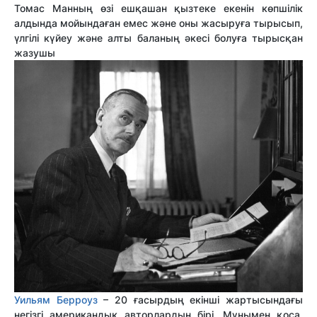
Томас Манның өзі ешқашан қызтеке екенін көпшілік
алдында мойындаған емес және оны жасыруға тырысып,
үлгілі күйеу және алты баланың әкесі болуға тырысқан
жазушы
Уильям Берроуз
– 20 ғасырдың екінші жартысындағы
негізгі американдық авторлардың бірі. Мұнымен қоса,