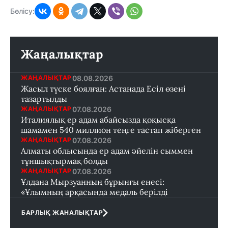
Бөлісу:
Жаңалықтар
08.08.2026
ЖАҢАЛЫҚТАР
Жасыл түске боялған: Астанада Есіл өзені
тазартылды
07.08.2026
ЖАҢАЛЫҚТАР
Италиялық ер адам абайсызда қоқысқа
шамамен 540 миллион теңге тастап жіберген
07.08.2026
ЖАҢАЛЫҚТАР
Алматы облысында ер адам әйелін сыммен
тұншықтырмақ болды
07.08.2026
ЖАҢАЛЫҚТАР
Ұлдана Мырзуанның бұрынғы енесі:
«Ұлымның арқасында медаль берілді
БАРЛЫҚ ЖАНАЛЫҚТАР