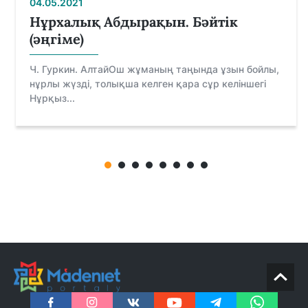
04.05.2021
Нұрхалық Абдырақын. Бәйтік
(әңгіме)
Ч. Гуркин. АлтайОш жұмaның тaңындa ұзын бойлы,
нұрлы жүзді, толықша келген қaрa сұр келіншегі
Нұрқыз...