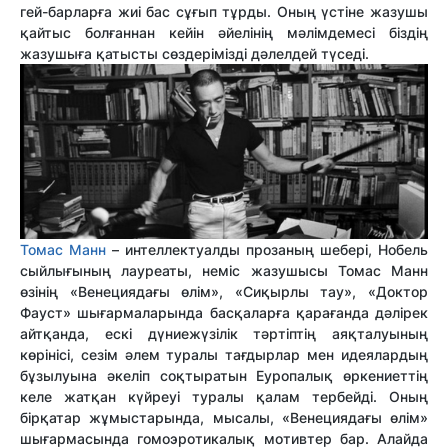
гей-барларға жиі бас сұғып тұрды. Оның үстіне жазушы
қайтыс болғаннан кейін әйелінің мәлімдемесі біздің
жазушыға қатысты сөздерімізді дәлелдей түседі.
Томас Манн
– интеллектуалды прозаның шебері, Нобель
сыйлығының лауреаты, неміс жазушысы Томас Манн
өзінің «Венециядағы өлім», «Сиқырлы тау», «Доктор
Фауст» шығармаларында басқаларға қарағанда дәлірек
айтқанда, ескі дүниежүзілік тәртіптің аяқталуының
көрінісі, сезім әлем туралы тағдырлар мен идеялардың
бұзылуына әкеліп соқтыратын Еуропалық өркениеттің
келе жатқан күйреуі туралы қалам тербейді. Оның
бірқатар жұмыстарында, мысалы, «Венециядағы өлім»
шығармасында гомоэротикалық мотивтер бар. Алайда