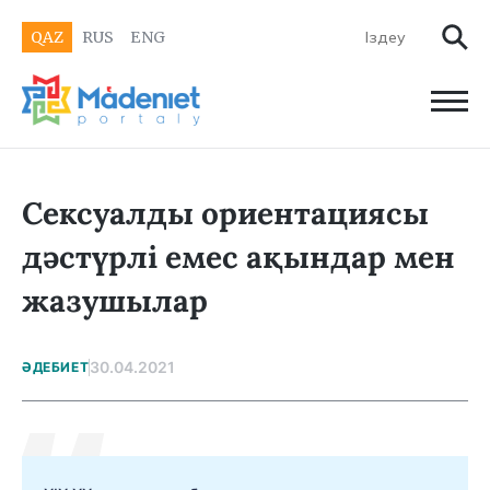
QAZ
RUS
ENG
Сексуалды ориентациясы
дәстүрлі емес ақындар мен
жазушылар
30.04.2021
ӘДЕБИЕТ