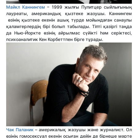
Майкл Каннингем
– 1999 жылғы Пулитцер сыйлығының
лауреаты, американдық қызтеке жазушы. Каннингем
өзінің қызтеке екенін ашық түрде мойындаған санаулы
қаламгерлердің бірі болып табылады. Тіпті қазіргі таңда
да Нью-Йоркте өзінің айрылмас сүйікті һәм серіктесі,
психоаналитик Кен Корбеттпен бірге тұрады.
Чак Паланик
– америкалық жазушы және журналист. Ол
өзінің гомосексуал екенін осыған дейін де бірнеше мәрте