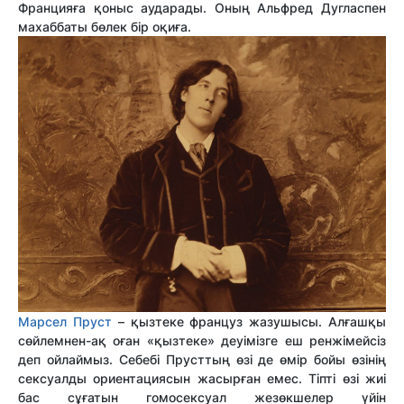
Францияға қоныс аударады. Оның Альфред Дугласпен
махаббаты бөлек бір оқиға.
Марсел Пруст
– қызтеке француз жазушысы. Алғашқы
сөйлемнен-ақ оған «қызтеке» деуімізге еш ренжімейсіз
деп ойлаймыз. Себебі Прусттың өзі де өмір бойы өзінің
сексуалды ориентациясын жасырған емес. Тіпті өзі жиі
бас сұғатын гомосексуал жезөкшелер үйін