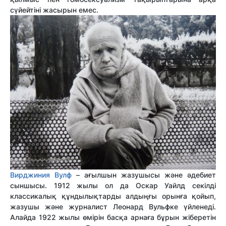
сүйейтіні жасырын емес.
Вирджиния Вулф
– ағылшын жазушысы және әдебиет
сыншысы. 1912 жылы ол да Оскар Уайлд секілді
классикалық құндылықтарды алдыңғы орынға қойып,
жазушы және журналист Леонард Вульфке үйленеді.
Алайда 1922 жылы өмірін басқа арнаға бұрын жіберетін