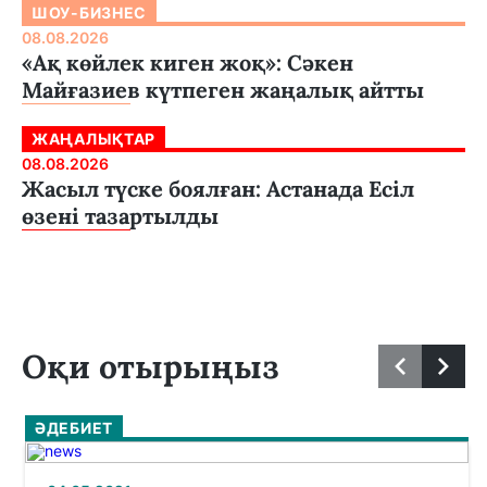
ШОУ-БИЗНЕС
08.08.2026
«Ақ көйлек киген жоқ»: Сәкен
Майғазиев күтпеген жаңалық айтты
ЖАҢАЛЫҚТАР
08.08.2026
Жасыл түске боялған: Астанада Есіл
өзені тазартылды
Оқи отырыңыз
ӘДЕБИЕТ