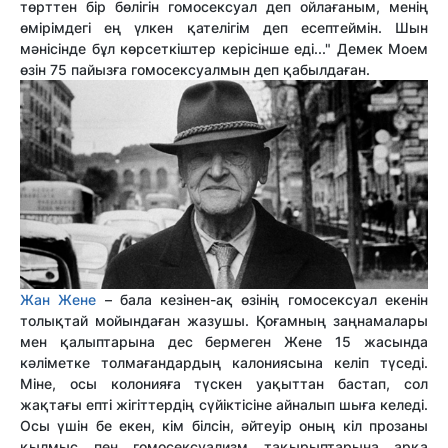
төрттен бір бөлігін гомосексуал деп ойлағаным, менің
өмірімдегі ең үлкен қателігім деп есептеймін. Шын
мәнісінде бұл көрсеткіштер керісінше еді..." Демек Моем
өзін 75 пайызға гомосексуалмын деп қабылдаған.
Жан Жене
– бала кезінен-ақ өзінің гомосексуал екенін
толықтай мойындаған жазушы. Қоғамның заңнамалары
мен қалыптарына дес бермеген Жене 15 жасында
кәліметке толмағандардың калониясына келіп түседі.
Міне, осы колонияға түскен уақыттан бастап, сол
жақтағы епті жігіттердің сүйіктісіне айналып шыға келеді.
Осы үшін бе екен, кім білсін, әйтеуір оның кіл прозаны
қылмыс пен гомосексуализм тақырыптарына арқа