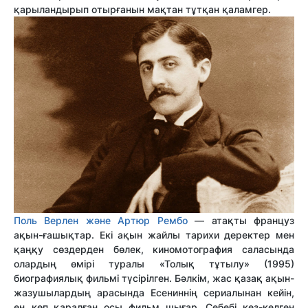
қарыландырып отырғанын мақтан тұтқан қаламгер.
Поль Верлен және Артюр Рембо
— атақты француз
ақын-ғашықтар. Екі ақын жайлы тарихи деректер мен
қаңқу сөздерден бөлек, киномотография саласында
олардың өмірі туралы «Толық тұтылу» (1995)
биографиялық фильмі түсірілген. Бәлкім, жас қазақ ақын-
жазушылардың арасында Есениннің сериалынан кейін,
ең көп қаралған осы фильм шығар. Себебі кез-келген