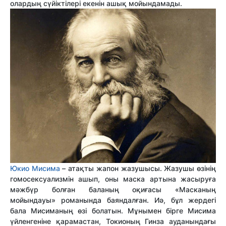
олардың сүйіктілері екенін ашық мойындамады.
Юкио Мисима
– атақты жапон жазушысы. Жазушы өзінің
гомосексуализмін ашып, оны маска артына жасыруға
мәжбүр болған баланың оқиғасы «Масканың
мойындауы» романында баяндалған. Иә, бұл жердегі
бала Мисиманың өзі болатын. Мұнымен бірге Мисима
үйленгеніне қарамастан, Токионың Гинза ауданындағы