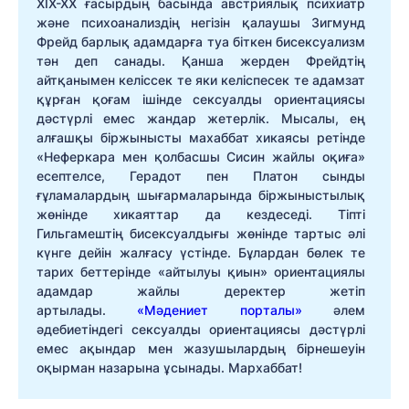
ХІХ-ХХ ғасырдың басында австриялық психиатр
және психоанализдің негізін қалаушы Зигмунд
Фрейд барлық адамдарға туа біткен бисексуализм
тән деп санады. Қанша жерден Фрейдтің
айтқанымен келіссек те яки келіспесек те адамзат
құрған қоғам ішінде сексуалды ориентациясы
дәстүрлі емес жандар жетерлік. Мысалы, ең
алғашқы біржынысты махаббат хикаясы ретінде
«Неферкара мен қолбасшы Сисин жайлы оқиға»
есептелсе, Герадот пен Платон сынды
ғұламалардың шығармаларында біржыныстылық
жөнінде хикаяттар да кездеседі. Тіпті
Гильгамештің бисексуалдығы жөнінде тартыс әлі
күнге дейін жалғасу үстінде. Бұлардан бөлек те
тарих беттерінде «айтылуы қиын» ориентациялы
адамдар жайлы деректер жетіп
артылады.
«Мәдениет порталы»
әлем
әдебиетіндегі сексуалды ориентациясы дәстүрлі
емес ақындар мен жазушылардың бірнешеуін
оқырман назарына ұсынады. Мархаббат!