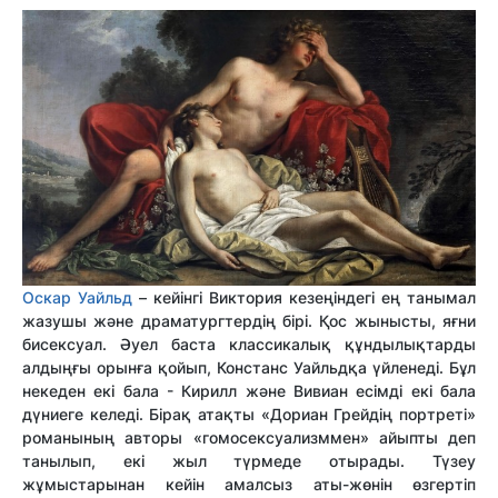
Оскар Уайльд
– кейінгі Виктория кезеңіндегі ең танымал
жазушы және драматургтердің бірі. Қос жынысты, яғни
бисексуал. Әуел баста классикалық құндылықтарды
алдыңғы орынға қойып, Констанс Уайльдқа үйленеді. Бұл
некеден екі бала - Кирилл және Вивиан есімді екі бала
дүниеге келеді. Бірақ атақты «Дориан Грейдің портреті»
романының авторы «гомосексуализммен» айыпты деп
танылып, екі жыл түрмеде отырады. Түзеу
жұмыстарынан кейін амалсыз аты-жөнін өзгертіп