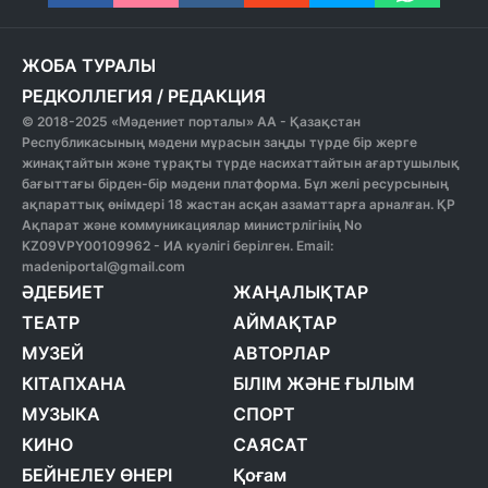
ЖОБА ТУРАЛЫ
РЕДКОЛЛЕГИЯ
/
РЕДАКЦИЯ
© 2018-2025 «Мәдениет порталы» АА - Қазақстан
Республикасының мәдени мұрасын заңды түрде бір жерге
жинақтайтын және тұрақты түрде насихаттайтын ағартушылық
бағыттағы бірден-бір мәдени платформа. Бұл желі ресурсының
ақпараттық өнімдері 18 жастан асқан азаматтарға арналған. ҚР
Ақпарат және коммуникациялар министрлігінің No
KZ09VPY00109962 - ИА куәлігі берілген. Email:
madeniportal@gmail.com
ӘДЕБИЕТ
ЖАҢАЛЫҚТАР
ТЕАТР
АЙМАҚТАР
МУЗЕЙ
АВТОРЛАР
КІТАПХАНА
БІЛІМ ЖӘНЕ ҒЫЛЫМ
МУЗЫКА
СПОРТ
КИНО
САЯСАТ
БЕЙНЕЛЕУ ӨНЕРІ
Қоғам