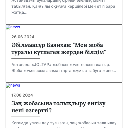
Астанадағы аулалардың бірінен әйелдің мәйіті
табылған. Қайғылы оқиғаға көршілері мен өтіп бара
жатқа...
26.06.2024
Әбілмансұр Баянхан: "Мен жоба
туралы күтпеген жерден білдім"
Астанада «JOLTAP» жобасы жүзеге асып жатыр.
Жоба жұмыссыз азаматтарға жұмыс табуға және...
17.06.2024
Заң жобасына толықтыру енгізу
нені өзгертті?
Қоғамда үлкен дау туғызған, заң жобасын талқылау