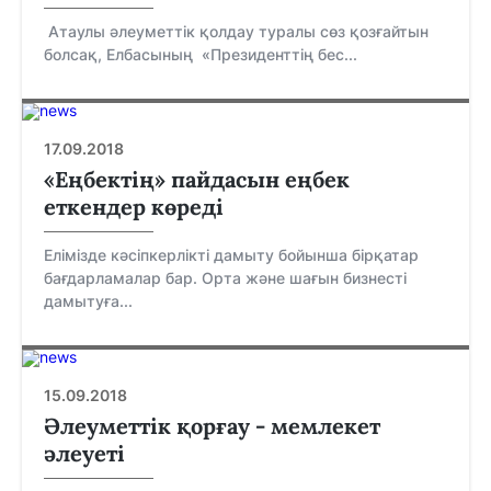
Атаулы әлеуметтік қолдау туралы сөз қозғайтын
болсақ, Елбасының «Президенттің бес...
17.09.2018
«Еңбектің» пайдасын еңбек
еткендер көреді
Елімізде кәсіпкерлікті дамыту бойынша бірқатар
бағдарламалар бар. Орта және шағын бизнесті
дамытуға...
15.09.2018
Әлеуметтік қорғау - мемлекет
әлеуеті