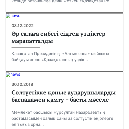
кезінде резонансқа дейін жеткен «Қазақстан Ре...
08.12.2022
Әр салаға еңбегі сіңген үздіктер
марапатталды
Қазақстан Президенінің «Алтын сапа» сыйлығы
байқауы және «Қазақстанның үздік...
30.10.2018
Солтүстікке қоныс аударушыларды
баспанамен қамту – басты мәселе
Мемлекет басшысы Нұрсұлтан Назарбаевтың
бастамасымен халық саны аз солтүстік өңірлерге
ел тығыз орна...