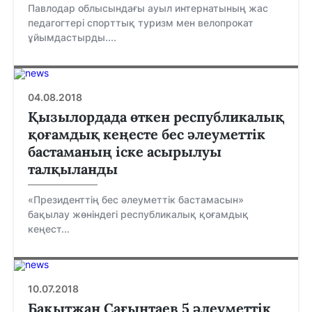
Павлодар облысындағы ауыл интернатының жас
педагогтері спорттық туризм мен велопрокат
ұйымдастырды....
04.08.2018
Қызылордада өткен республикалық
қоғамдық кеңесте бес әлеуметтік
бастаманың іске асырылуы
талқыланды
«Президенттің бес әлеуметтік бастамасын»
бақылау жөніндегі республикалық қоғамдық
кеңест...
10.07.2018
Бақытжан Сағынтаев 5 әлеуметтік