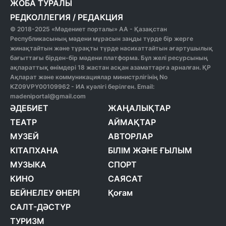
ЖОБА ТУРАЛЫ
РЕДКОЛЛЕГИЯ
/
РЕДАКЦИЯ
© 2018-2025 «Мәдениет порталы» АА - Қазақстан
Республикасының мәдени мұрасын заңды түрде бір жерге
жинақтайтын және тұрақты түрде насихаттайтын ағартушылық
бағыттағы бірден-бір мәдени платформа. Бұл желі ресурсының
ақпараттық өнімдері 18 жастан асқан азаматтарға арналған. ҚР
Ақпарат және коммуникациялар министрлігінің No
KZ09VPY00109962 - ИА куәлігі берілген. Email:
madeniportal@gmail.com
ӘДЕБИЕТ
ЖАҢАЛЫҚТАР
ТЕАТР
АЙМАҚТАР
МУЗЕЙ
АВТОРЛАР
КІТАПХАНА
БІЛІМ ЖӘНЕ ҒЫЛЫМ
МУЗЫКА
СПОРТ
КИНО
САЯСАТ
БЕЙНЕЛЕУ ӨНЕРІ
Қоғам
САЛТ-ДӘСТҮР
ТУРИЗМ