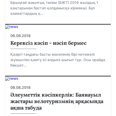
Бірыңғай жиынтық төлем (БЖТ) 2019 жылдың 1
қаңтарынан бастап қолданысқа кірмекші. Бұл
азаматтардың қ...
06.09.2018
Керексіз кәсіп - нәсіп бермес
Қазіргі таңдағы басты мәселенің бірі нәтижелі
жұмыспен қамту ісі алдыға шығып тұр. Осы орайда
Көкшет...
08.08.2018
Әлеуметтік кәсіпкерлік: Баянауыл
жастары велотуризмнің арқасында
ақша табуда