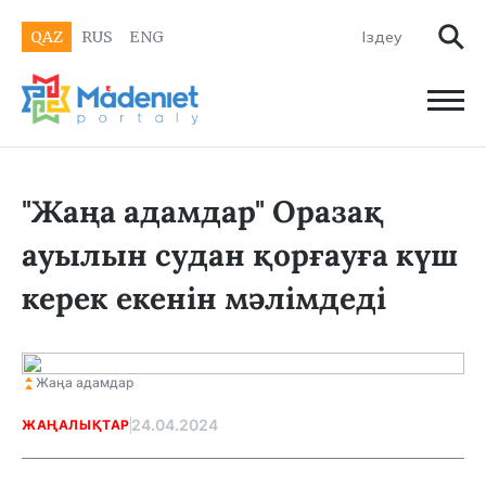
QAZ
RUS
ENG
"Жаңа адамдар" Оразақ
ауылын судан қорғауға күш
керек екенін мәлімдеді
Жаңа адамдар
24.04.2024
ЖАҢАЛЫҚТАР