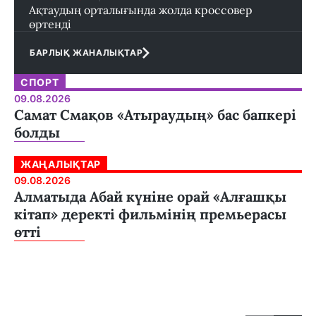
Ақтаудың орталығында жолда кроссовер
өртенді
БАРЛЫҚ ЖАНАЛЫҚТАР
СПОРТ
09.08.2026
Самат Смақов «Атыраудың» бас бапкері
болды
ЖАҢАЛЫҚТАР
09.08.2026
Алматыда Абай күніне орай «Алғашқы
кітап» деректі фильмінің премьерасы
өтті