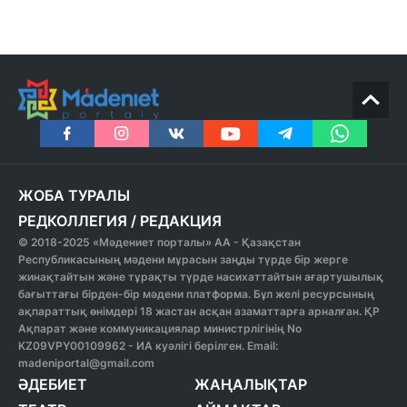
ЖОБА ТУРАЛЫ
РЕДКОЛЛЕГИЯ
/
РЕДАКЦИЯ
© 2018-2025 «Мәдениет порталы» АА - Қазақстан
Республикасының мәдени мұрасын заңды түрде бір жерге
жинақтайтын және тұрақты түрде насихаттайтын ағартушылық
бағыттағы бірден-бір мәдени платформа. Бұл желі ресурсының
ақпараттық өнімдері 18 жастан асқан азаматтарға арналған. ҚР
Ақпарат және коммуникациялар министрлігінің No
KZ09VPY00109962 - ИА куәлігі берілген. Email:
madeniportal@gmail.com
ӘДЕБИЕТ
ЖАҢАЛЫҚТАР