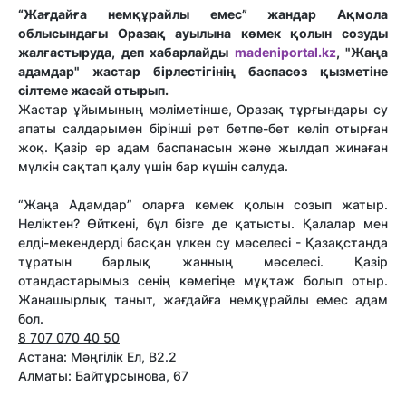
“Жағдайға немқұрайлы емес” жандар Ақмола
облысындағы Оразақ ауылына көмек қолын созуды
жалғастыруда, деп хабарлайды
madeniportal.kz
, "Жаңа
адамдар" жастар бірлестігінің баспасөз қызметіне
сілтеме жасай отырып.
Жастар ұйымының мәліметінше, Оразақ тұрғындары су
апаты салдарымен бірінші рет бетпе-бет келіп отырған
жоқ. Қазір әр адам баспанасын және жылдап жинаған
мүлкін сақтап қалу үшін бар күшін салуда.
“Жаңа Адамдар” оларға көмек қолын созып жатыр.
Неліктен? Өйткені, бұл бізге де қатысты. Қалалар мен
елді-мекендерді басқан үлкен су мәселесі - Қазақстанда
тұратын барлық жанның мәселесі. Қазір
отандастарымыз сенің көмегіңе мұқтаж болып отыр.
Жанашырлық таныт, жағдайға немқұрайлы емес адам
бол.
8 707 070 40 50
Астана: Мәңгілік Ел, В2.2
Алматы: Байтұрсынова, 67