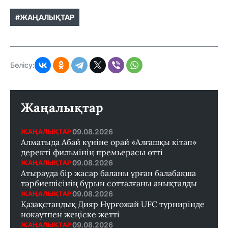
#ЖАҢАЛЫҚТАР
Бөлісу:
Жаңалықтар
09.08.2026
ЖАҢАЛЫҚТАР
Алматыда Абай күніне орай «Алғашқы кітап»
деректі фильмінің премьерасы өтті
09.08.2026
ЖАҢАЛЫҚТАР
Атырауда бір жасар баланы ұрған балабақша
тәрбиешісінің бұрын сотталғаны анықталды
09.08.2026
ЖАҢАЛЫҚТАР
Қазақстандық Дияр Нұрғожай UFC турнирінде
нокаутпен жеңіске жетті
09.08.2026
ЖАҢАЛЫҚТАР