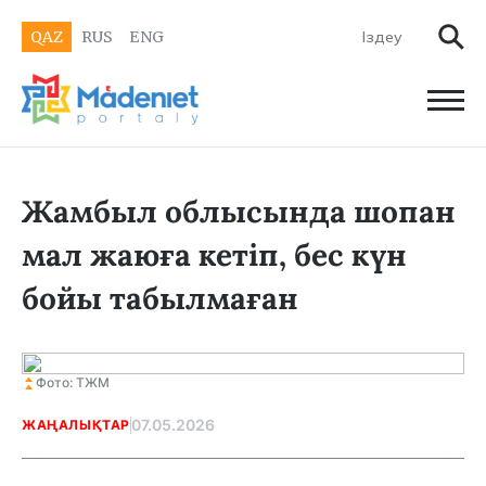
QAZ
RUS
ENG
Жамбыл облысында шопан
мал жаюға кетіп, бес күн
бойы табылмаған
Фото: ТЖМ
07.05.2026
ЖАҢАЛЫҚТАР