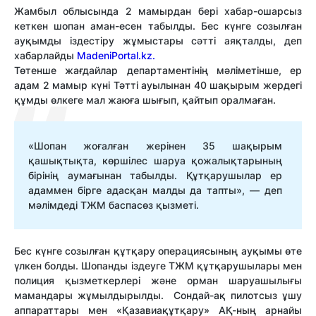
Жамбыл облысында 2 мамырдан бері хабар-ошарсыз
кеткен шопан аман-есен табылды. Бес күнге созылған
ауқымды іздестіру жұмыстары сәтті аяқталды, деп
хабарлайды
MadeniPortal.kz.
Төтенше жағдайлар департаментінің мәліметінше, ер
адам 2 мамыр күні Тәтті ауылынан 40 шақырым жердегі
құмды өлкеге мал жаюға шығып, қайтып оралмаған.
«Шопан жоғалған жерінен 35 шақырым
қашықтықта, көршілес шаруа қожалықтарының
бірінің аумағынан табылды. Құтқарушылар ер
адаммен бірге адасқан малды да тапты», — деп
мәлімдеді ТЖМ баспасөз қызметі.
Бес күнге созылған құтқару операциясының ауқымы өте
үлкен болды. Шопанды іздеуге ТЖМ құтқарушылары мен
полиция қызметкерлері және орман шаруашылығы
мамандары жұмылдырылды. Сондай-ақ пилотсыз ұшу
аппараттары мен «Қазавиақұтқару» АҚ-ның арнайы