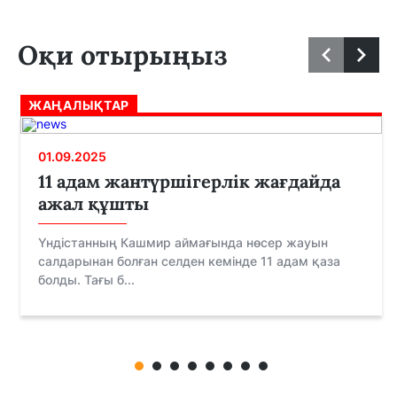
Оқи отырыңыз
ЖАҢАЛЫҚТАР
01.09.2025
11 адам жантүршігерлік жағдайда
ажал құшты
Үндістанның Кашмир аймағында нөсер жауын
салдарынан болған селден кемінде 11 адам қаза
болды. Тағы б...