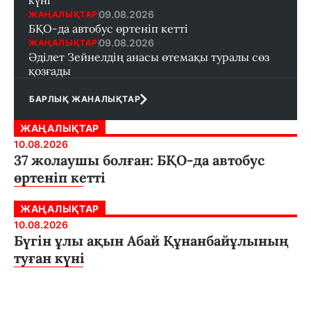
күні
09.08.2026
ЖАҢАЛЫҚТАР
БҚО-да автобус өртеніп кетті
09.08.2026
ЖАҢАЛЫҚТАР
Әділет Зейнелдің анасы өтемақы туралы сөз
қозғады
БАРЛЫҚ ЖАНАЛЫҚТАР
ЖАҢАЛЫҚТАР
10.08.2026
37 жолаушы болған: БҚО-да автобус
өртеніп кетті
ЖАҢАЛЫҚТАР
10.08.2026
Бүгін ұлы ақын Абай Құнанбайұлының
туған күні