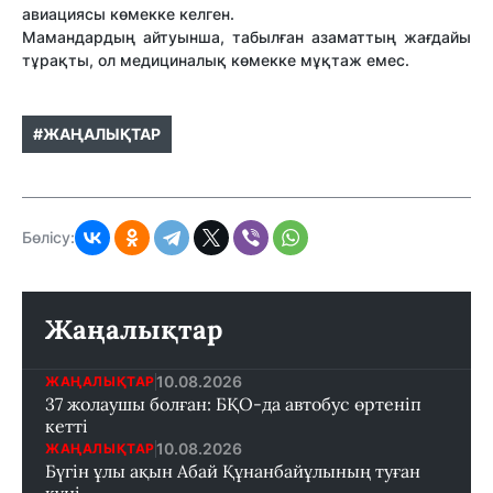
авиациясы көмекке келген.
Мамандардың айтуынша, табылған азаматтың жағдайы
тұрақты, ол медициналық көмекке мұқтаж емес.
#ЖАҢАЛЫҚТАР
Бөлісу:
Жаңалықтар
10.08.2026
ЖАҢАЛЫҚТАР
37 жолаушы болған: БҚО-да автобус өртеніп
кетті
10.08.2026
ЖАҢАЛЫҚТАР
Бүгін ұлы ақын Абай Құнанбайұлының туған