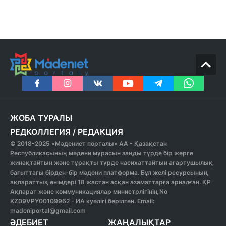
ЖОБА ТУРАЛЫ
РЕДКОЛЛЕГИЯ
/
РЕДАКЦИЯ
© 2018-2025 «Мәдениет порталы» АА - Қазақстан
Республикасының мәдени мұрасын заңды түрде бір жерге
жинақтайтын және тұрақты түрде насихаттайтын ағартушылық
бағыттағы бірден-бір мәдени платформа. Бұл желі ресурсының
ақпараттық өнімдері 18 жастан асқан азаматтарға арналған. ҚР
Ақпарат және коммуникациялар министрлігінің No
KZ09VPY00109962 - ИА куәлігі берілген. Email:
madeniportal@gmail.com
ӘДЕБИЕТ
ЖАҢАЛЫҚТАР