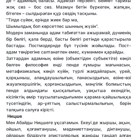
де – адамның баласы. Адамзат перзенті. Бейнет тарихы
жоқ сөз – бос сөз. Мазмұн бетін бүркеген, жапқан,
бітеген – сылдыраған құр сөздің тасқыны.
“Тілде сүйек, ерінде жиек бар ма,
Шымылдық боп көрсетпес шынның жүзін”.
Модерн заманында адам табиғаттан ажырамай, дүниенің
бір бөлігі, қала берді, басты бөлігі ретінде қарастырыла
бастады. Постмодернде бұл түсінік жойылады. Пост-
адам төңірегіне салтанатпен емес, күмәнмен қарайды.
Заттардан адамның өзіне (объектіден субъектіге) көңіл
бөлген философия енді пенде ғұмыры мағынасын,
метафизикалық көңіл күйін, түрлі жағдайларын, үрей,
қорқыныш, алаңдаушылығын, панасыздығын, өзіне-өзі
жауапкершілігін, қорғансыздығын, мәңгілік болмыстың
пенде алдындағы қысқалығын, уақытша екендігін,
кісіліктің өмір таусылатындығымен қарама-қайшылыққа
түсетіндігін, ар-ұяттың салыстырмалылығын, бәрін
талқыға салуға кірісті.
Ницше
Мен Абайды Ницшеге ұқсатамын. Екеуі де жыршы, ақын,
ойшыл, қоғамтанушы, мәдениеттанушы, дінтанушы,
ойларын білдіруге эпистолярлық жанрды таңдап алған