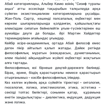
Абай категориялары, Альбер Камю өзінің “Сизиф туралы
аңыз” атты эссесінде тақырыбын талқылауда арқа
сүйеген экзистенциализм категорияларына ұқсайды.
Жан-Поль Сартр, кешенді пәлсапалық еңбектері мен
көркем шығармаларында қолданған, қайшылықтағы
әлем/адам сипатын бейнелейтін ұғым-түсініктерінен еш
аумайды деуге де болады. Әрі Мартин Хайдеггер
терминдерімен ағайындас ұғымдар.
Кейбір әсіре-академиялық ортада Абай философ емес
деген пікір айтылып қалып жатады. Дәйек ретінде
философиялық мұратын (көзқарасын, дүниетанымын,
әлем пішінін) айқындайтын жүйелі еңбектері жоқтығын
алға тартады.
Философияның өзі бірнеше деңгей-дәрежеге бөлінеді.
Бірақ, әрине, біздің қарастырғалы немесе қарастырып
отырғанымыз – кәсіби философиялық ілімдер.
Кез келген жүйенің арқа сүйейтін тіректері – онтология,
гноселогия, логика, эпистемология, этика, эстетика –
секілді топтас бөліктері, сонымен қатар, құрамына
енетін заңдылықтары – диалектика, индукция, дедукция
және логика.