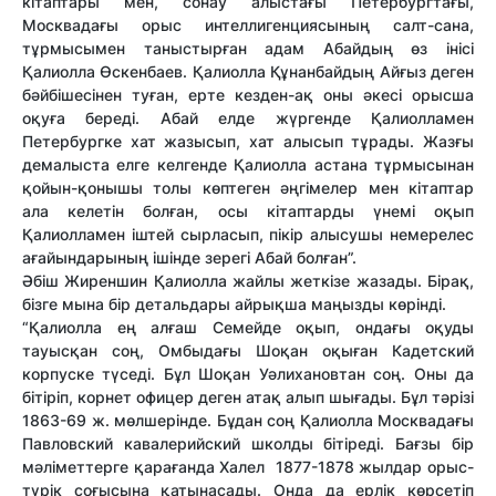
кітаптары мен, сонау алыстағы Петербургтағы,
Москвадағы орыс интеллигенциясының салт-сана,
тұрмысымен таныстырған адам Абайдың өз інісі
Қалиолла Өскенбаев. Қалиолла Құнанбайдың Айғыз деген
бәйбішесінен туған, ерте кезден-ақ оны әкесі орысша
оқуға береді. Абай елде жүргенде Қалиолламен
Петербургке хат жазысып, хат алысып тұрады. Жазғы
демалыста елге келгенде Қалиолла астана тұрмысынан
қойын-қонышы толы көптеген әңгімелер мен кітаптар
ала келетін болған, осы кітаптарды үнемі оқып
Қалиолламен іштей сырласып, пікір алысушы немерелес
ағайындарының ішінде зерегі Абай болған”.
Әбіш Жиреншин Қалиолла жайлы жеткізе жазады. Бірақ,
бізге мына бір детальдары айрықша маңызды көрінді.
“Қалиолла ең алғаш Семейде оқып, ондағы оқуды
тауысқан соң, Омбыдағы Шоқан оқыған Кадетский
корпуске түседі. Бұл Шоқан Уәлихановтан соң. Оны да
бітіріп, корнет офицер деген атақ алып шығады. Бұл тәрізі
1863-69 ж. мөлшерінде. Бұдан соң Қалиолла Москвадағы
Павловский кавалерийский школды бітіреді. Бағзы бір
мәліметтерге қарағанда Халел 1877-1878 жылдар орыс-
түрік соғысына қатынасады. Онда да ерлік көрсетіп