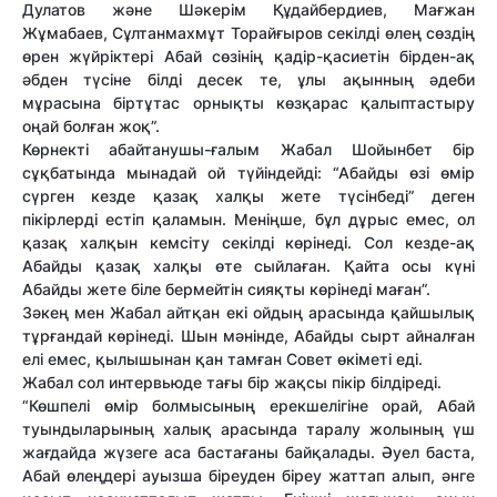
Дулатов және Шәкерім Құдайбердиев, Мағжан
Жұмабаев, Сұлтанмахмұт Торайғыров секілді өлең сөздің
өрен жүйріктері Абай сөзінің қадір-қасиетін бірден-ақ
әбден түсіне білді десек те, ұлы ақынның әдеби
мұрасына біртұтас орнықты көзқарас қалыптастыру
оңай болған жоқ”.
Көрнекті абайтанушы-ғалым Жабал Шойынбет бір
сұқбатында мынадай ой түйіндейді: “Абайды өзі өмір
сүрген кезде қазақ халқы жете түсінбеді” деген
пікірлерді естіп қаламын. Меніңше, бұл дұрыс емес, ол
қазақ халқын кемсіту секілді көрінеді. Сол кезде-ақ
Абайды қазақ халқы өте сыйлаған. Қайта осы күні
Абайды жете біле бермейтін сияқты көрінеді маған”.
Зәкең мен Жабал айтқан екі ойдың арасында қайшылық
тұрғандай көрінеді. Шын мәнінде, Абайды сырт айналған
елі емес, қылышынан қан тамған Совет өкіметі еді.
Жабал сол интервьюде тағы бір жақсы пікір білдіреді.
“Көшпелі өмір болмысының ерекшелігіне орай, Абай
туындыларының халық арасында таралу жолының үш
жағдайда жүзеге аса бастағаны байқалады. Әуел баста,
Абай өлеңдері ауызша біреуден біреу жаттап алып, әнге