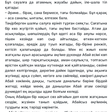
Бұл сауалға да атамның жауабы дайын, іле-шала тіл
қатады:
– Әрине... бірақ, сана бермесе, тағы болмайды. Бұл қарақ
– аса саналы, ынталы, елгезек бала.
Тәңірберген шалғы салуға ерініп тұрған сияқты. Сағатына
бір көз жүгіртіп қойып, тағы әңгіме бастайды. Атам да
асықпайды, шөпшілердің бұл әдеті аса бір аяулы нәрсе,
пішен кезінде көп сыр айтылады, өткен-кеткен
қозғалады, әредік дау туып жатады, бір-біріне ренжіп,
кетісіп қалатындар да болады. Мен ес жиып келе
жатқалы ауыл арасындағы әңгіме-дүкенде Абай есімі көп
аталады, шер тарқатысқанда, аман-саулықта, топтасып
өрістен қайтқан малды күткенде жиі қайталанады, сөзіне
дәлел келтіргенде, дерегіне дәйек іздегенде, ұлы ақынға
жүгінеді, арқа сүйеп, негізге ала сөйлейді, көкірегі даңғыл
Абай хәкімнің даңқы, тылсым даналығы бәріне бірдей
жетеді, кейде менің де данышпан Абай атам секілді
дүниедегі ең ақылды адам болғым келеді.
Оның Абайдан бір нақыл сөз айтайын деп келе жатқанын
сездім, жүзінен танып қойдым, Абайсыз әңгіменің
тұздығы жоқ тәрізді көрінетін.