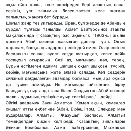
ақыл-ойға қожа, көне шежіреден бері алаштың сана-
сезімін, ұлт танымын билеп-төстеп келе жатқан
халықтық жанрға бет бұрады.
Шұғыл жанр тез ұқтырады. Бірақ, бұл жерде де Абайдың
күрделі тұлғасы танылды. Ахмет Байтұрсынов атақты
мақаласында (“Қазақтың бас ақыны”): “1903-ші жылы
қолыма Абай сөздері жазылған дәптер түсті. Оқып
қарасам, басқа ақындардың сөзіндей емес. Олар сөзінен
басқалығы сонша, әуелгі кезде жатырқап, көпке дейін
тосаңсып отырасың. Сөзі аз, мағынасы көп, терең.
Бұрын естімеген адамға шапшаң оқып шықсаң, түсініп,
көбінің мағынасына жете алмай қалады. Көп сөздерін
ойланып дағдыланған адамдар болмаса, мың ара оқыса
да түсіне алмайды. Не мағынада айтылғаны біреу
баяндап ұқтырғанда ғана біледі.Сондықтан Абай сөздері
жалпы адамның түсінуіне ауыр тиетіні рас,” – дейді.
Әйгілі академик Зәки Ахметов “Кемел ақын, кемеңгер
ойшыл” атты еңбегінде (Абай, Бірінші том, Өлеңдер мен
аудармалар, Алматы, “Жазушы” баспасы, Алматы)
төмендегідей қисын келтіреді: “Қазақтың зиялылары
Әлихан Бөкейханов, Ахмет Байтұрсынов, Міржақып