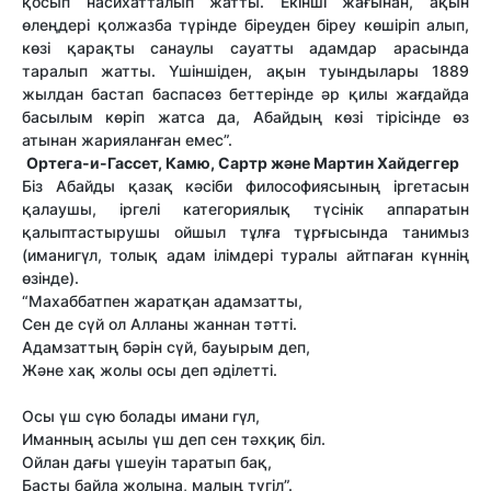
қосып насихатталып жатты. Екінші жағынан, ақын
өлеңдері қолжазба түрінде біреуден біреу көшіріп алып,
көзі қарақты санаулы сауатты адамдар арасында
таралып жатты. Үшіншіден, ақын туындылары 1889
жылдан бастап баспасөз беттерінде әр қилы жағдайда
басылым көріп жатса да, Абайдың көзі тірісінде өз
атынан жарияланған емес”.
Ортега-и-Гассет, Камю, Сартр және Мартин Хайдеггер
Біз Абайды қазақ кәсіби философиясының іргетасын
қалаушы, іргелі категориялық түсінік аппаратын
қалыптастырушы ойшыл тұлға тұрғысында танимыз
(иманигүл, толық адам ілімдері туралы айтпаған күннің
өзінде).
“Махаббатпен жаратқан адамзатты,
Сен де сүй ол Алланы жаннан тәтті.
Адамзаттың бәрін сүй, бауырым деп,
Және хақ жолы осы деп әділетті.
Осы үш сүю болады имани гүл,
Иманның асылы үш деп сен тәхқиқ біл.
Ойлан дағы үшеуін таратып бақ,
Басты байла жолына, малың түгіл”.