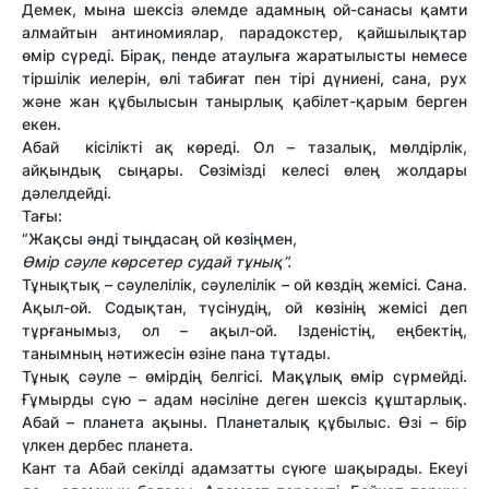
Демек, мына шексіз әлемде адамның ой-санасы қамти
алмайтын антиномиялар, парадокстер, қайшылықтар
өмір сүреді. Бірақ, пенде атаулыға жаратылысты немесе
тіршілік иелерін, өлі табиғат пен тірі дүниені, сана, рух
және жан құбылысын танырлық қабілет-қарым берген
екен.
Абай кісілікті ақ көреді. Ол – тазалық, мөлдірлік,
айқындық сыңары. Сөзімізді келесі өлең жолдары
дәлелдейді.
Тағы:
“Жақсы әнді тыңдасаң ой көзіңмен,
Өмір сәуле көрсетер судай тұнық”.
Тұнықтық – сәулелілік, сәулелілік – ой көздің жемісі. Сана.
Ақыл-ой. Содықтан, түсінудің, ой көзінің жемісі деп
тұрғанымыз, ол – ақыл-ой. Ізденістің, еңбектің,
танымның нәтижесін өзіне пана тұтады.
Тұнық сәуле – өмірдің белгісі. Мақұлық өмір сүрмейді.
Ғұмырды сүю – адам нәсіліне деген шексіз құштарлық.
Абай – планета ақыны. Планеталық құбылыс. Өзі – бір
үлкен дербес планета.
Кант та Абай секілді адамзатты сүюге шақырады. Екеуі