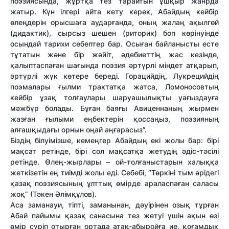
поэзиясында, жұртқа тез тарайтын ұшқыр жанрда
жатыр. Күн ілгері айта кету керек, Абайдың кейбір
өлеңдерін орысшаға аударғанда, оның жалаң ақылгөй
(дидактик), сырсыз шешен (риторик) боп көрінуінде
осындай тарихи себептер бар. Осыған байланысты есте
тұтатын және бір жәйіт, әдебиеттің жас кезінде,
қалыптаспаған шағында поэзия әртүрлі міндет атқарып,
әртүрлі жүк көтере береді. Горацийдің, Лукрецийдің
поэмалары ғылми трактатқа жатса, Ломоносовтың
кейбір ұзақ толғаулары шаруашылықты уағыздауға
мәжбүр болады. Бұған баяғы Авиценнаның жырмен
жазған ғылыми еңбектерін қоссаңыз, поэзияның
алғашқыдағы орнын оңай аңғарасыз”.
Біздің білуімізше, кемеңгер Абайдың екі жолы бар: бірі
мақсат ретінде, бірі сол мақсатқа жетудің әдіс-тәсілі
ретінде. Өлең-жырлары – ой-толғаныстарын халыққа
жеткізетін ең тиімді жолы еді. Себебі, “Төркіні тым әрідегі
қазақ поэзиясының ұлттық өмірде араласпаған саласы
жоқ” (Тәкен Әлімқұлов).
Аса заманауи, тіпті, заманынан, дәуірінен озық тұрған
Абай пайымы қазақ санасына тез жетуі үшін ақын өзі
өмір сүріп отырған ортада атақ-абыройға ие, қоғамдық