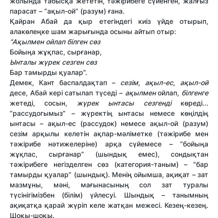
жолында табысқа жететін, тәжірибеге сүйенген, жалғыз
парасат – “ақыл-ой” (разум) ғана.
Қайран Абай да қыр етегіндегі киіз үйде отырып,
алакөлеңке шам жарығында осыны айтып отыр:
“Ақылмен
ойлап білген сөз
Бойыңа жұқпас, сырғанар,
Ынталы жүрек сезген сөз
Бар тамырды қуалар”.
Демек, Кант баспалдақтап –
сезім, ақыл-ес, ақыл-ой
десе, Абай кері сатылап түседі –
ақылмен
ойлап,
білгенге
жетеді, сосын,
жүрек
ынтасы сезгенді
көреді...
“рассудогымыз” – жүректің ынтасы немесе көңілдің
ынтасы – ақыл-ес (рассудок) немесе ақыл-ой (разум)
сезім арқылы келетін ақпар-мәліметке (тәжірибе мен
тәжірибе нәтижелеріне) арқа сүйемесе – “бойыңа
жұқпас, сырғанар” (шындық емес), сондықтан
тәжірибеге негізделген сөз (категория-таным) – “бар
тамырды қуалар” (шындық). Менің ойымша, ақиқат – зат
мазмұны, мәні, мағынасының сол зат туралы
түсінігімізбен (білім) үйлесуі. Шындық – танымның
ақиқатқа қарай жүріп келе жатқан межесі. Кезең-кезең.
Шоқы-шоқы.