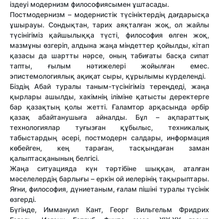
іздеуі модернизм философиясымен ұштасады.
Постмодернизм – модернистік түсініктердің дағдарысқа
ұшырауы. Сондықтан, тарих аяқталған жоқ, ол жайлы
түсінігіміз қайшылыққа түсті, философия өлген жоқ,
мазмұны өзгеріп, алдына жаңа міндеттер қойылды, кітап
қазасы да шартты нәрсе, оның табиғаты басқа сипат
тапты, ғылым нәтижелері жойылған емес.
эпистемологиялық ақиқат сыры, құрылымы күрделенді.
Біздің Абай туралы таным-түсінігіміз тереңдеді, жаңа
қырлары ашылды, хакімнің іліміне қатысты деректерге
бар қазақтың қолы жетті. Ғаламтор арқасында әрбір
қазақ абайтанушыға айналды. Бұл – ақпараттық
технологиялар туғызған құбылыс, техникалық
табыстардың әсері, постмодерн салдары, информация
көбейген, кең тараған, тасқындаған заман
қалыптасқанының белгісі.
Жаңа ситуацияда күн тәртібіне шыққан, аталған
мәселелердің барлығы – еркін ой иелерінің тақырыптары.
Яғни, философия, дүниетаным, ғалам пішіні туралы түсінік
өзгерді.
Бүгінде, Иммануил Кант, Георг Вильгельм Фридрих