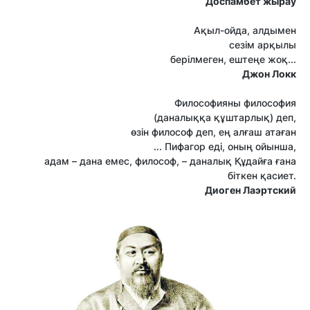
Доспамбет жырау
Ақыл-ойда, алдымен
сезім арқылы
берілмеген, ештеңе жоқ...
Джон Локк
Философияны философия
(даналыққа құштарлық) деп,
өзін философ деп, ең алғаш атаған
... Пифагор еді, оның ойынша,
адам – дана емес, философ, – даналық Құдайға ғана
біткен қасиет.
Диоген Лаэртский