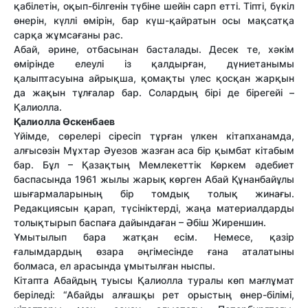
қабілетін, оқып-білгенін түбіне шейін сарп етті. Тіпті, бүкіл
өнерін, күллі өмірін, бар күш-қайратын осы мақсатқа
сарқа жұмсағаны рас.
Абай, әрине, отбасынан басталады. Десек те, хәкім
өмірінде елеулі із қалдырған, дүниетанымы
қалыптасуына айрықша, қомақты үлес қосқан жарқын
да жақын тұлғалар бар. Солардың бірі де бірегейі –
Қалиолла.
Қалиолла Өскенбаев
Үйімде, сөрелері сіресіп тұрған үлкен кітапханамда,
алғысөзін Мұхтар Әуезов жазған аса бір қымбат кітабым
бар. Бұл – Қазақтың Мемлекеттік Көркем әдебиет
баспасында 1961 жылы жарық көрген Абай Құнанбайұлы
шығармаларының бір томдық толық жинағы.
Редакциясын қарап, түсініктерді, жаңа материалдарды
толықтырып баспаға дайындаған – Әбіш Жиреншин.
Ұмытылып бара жатқан есім. Немесе, қазір
ғалымдардың өзара әңгімесінде ғана аталатыны
болмаса, ел арасында ұмытылған ныспы.
Кітапта Абайдың туысы Қалиолла туралы көп мағлұмат
беріледі: “Абайды алғашқы рет орыстың өнер-білімі,