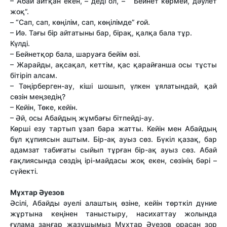
– Абай айтқан екен, – деді ол, – “Бейнет көрмей, дәулет
жоқ”.
– “Сап, сап, көңілім, сап, көңілімде” ғой.
– Иә. Тағы бір айтатыны бар, бірақ, қалқа бала тұр.
Күлді.
– Бейнетқор бала, шаруаға бейім өзі.
– Жарайды, ақсақал, кеттім, қас қарайғанша осы тұсты
бітіріп алсам.
– Тәңірберген-ау, кіші шошып, үлкен ұялатындай, қай
сөзін меңзедің?
– Кейін, Төке, кейін.
– Әй, осы Абайдың жұмбағы бітпейді-ау.
Көрші езу тартып ұзап бара жатты. Кейін мен Абайдың
бұл құпиясын аштым. Бір-ақ ауыз сөз. Бүкіл қазақ, бар
адамзат табиғаты сыйып тұрған бір-ақ ауыз сөз. Абай
ғақлиясында сөздің ірі-майдасы жоқ екен, сөзінің бәрі –
сүйекті.
Мұхтар Әуезов
Әсілі, Абайды әуелі алаштың өзіне, кейін төрткіл дүние
жұртына кеңінен таныстыру, насихаттау жолында
ғұлама заңғар жазушымыз Мұхтар Әуезов орасан зор