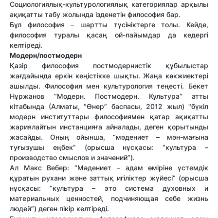
Социологиялық-культурологиялық категориялар арқылы
ақиқатты табу жолында ізденетін философия бар.
Бұл философия – шартты түсініктерге толы. Кейде,
философия туралы қасаң ой-пайымдар да кедергі
келтіреді.
Модерн/постмодерн
Қазір философия постмодернистік құбылыстар
жағдайында еркін кеңістікке шықты. Жаңа көкжиектері
ашылды. Философия мен культурология теңесті. Бекет
Нұржанов “Модерн. Постмодерн. Культура” атты
кітабында (Алматы, “Өнер” баспасы, 2012 жыл) "бүкіл
модерн институттары философиямен қатар ақиқатты
жариялайтын инстанцияға айналады, деген қорытынды
жасайды. Оның ойынша, “мәдениет – мән-мағына
туғызушы еңбек” (орысша нұсқасы: “культура –
производство смыслов и значений”).
Ал Макс Вебер: “Мәдениет – адам өміріне үстемдік
құратын рухани және заттық игіліктер жүйесі” (орысша
нұсқасы: “культура – это система духовных и
материальных ценностей, подчиняющая себе жизнь
людей”) деген пікір келтіреді.