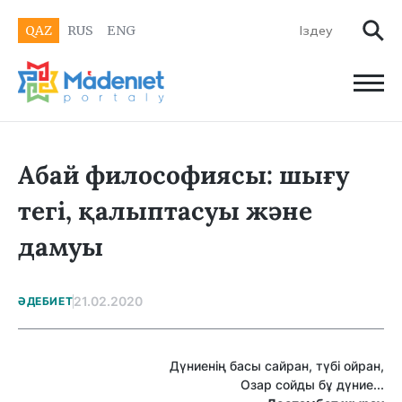
QAZ
RUS
ENG
Абай философиясы: шығу
тегі, қалыптасуы және
дамуы
21.02.2020
ӘДЕБИЕТ
Дүниенің басы сайран, түбі ойран,
Озар сойды бұ дүние...