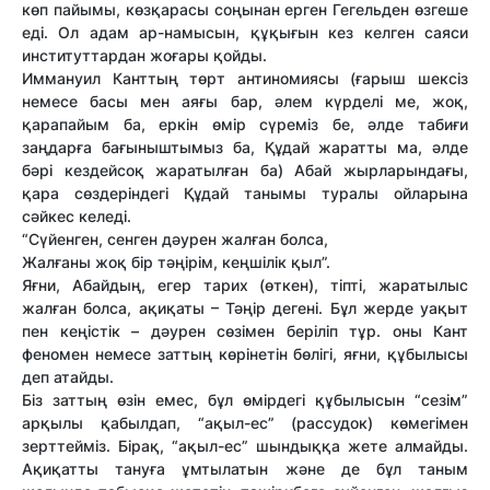
көп пайымы, көзқарасы соңынан ерген Гегельден өзгеше
еді. Ол адам ар-намысын, құқығын кез келген саяси
институттардан жоғары қойды.
Иммануил Канттың төрт антиномиясы (ғарыш шексіз
немесе басы мен аяғы бар, әлем күрделі ме, жоқ,
қарапайым ба, еркін өмір сүреміз бе, әлде табиғи
заңдарға бағыныштымыз ба, Құдай жаратты ма, әлде
бәрі кездейсоқ жаратылған ба) Абай жырларындағы,
қара сөздеріндегі Құдай танымы туралы ойларына
сәйкес келеді.
“Сүйенген, сенген дәурен жалған болса,
Жалғаны жоқ бір тәңірім, кеңшілік қыл”.
Яғни, Абайдың, егер тарих (өткен), тіпті, жаратылыс
жалған болса, ақиқаты – Тәңір дегені. Бұл жерде уақыт
пен кеңістік – дәурен сөзімен беріліп тұр. оны Кант
феномен немесе заттың көрінетін бөлігі, яғни, құбылысы
деп атайды.
Біз заттың өзін емес, бұл өмірдегі құбылысын “сезім”
арқылы қабылдап, “ақыл-ес” (рассудок) көмегімен
зерттейміз. Бірақ, “ақыл-ес” шындыққа жете алмайды.
Ақиқатты тануға ұмтылатын және де бұл таным