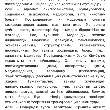
постмодернизм шеңберінде кез келген институт өндіруші
күш – әдебиет, лингвосемиотика, культурология,
социология, психология, медиология, тіпті, кинотану
болсын. Постмодернизм – модернизм сияқты
көзқарастардың жалпы жиынтығы емес, бір арнаға
құйған, ортақ қасиеттері бар ағымдар бірлестігіне де
жатпайды. Рас, түсініксіз. Модерндік жүйеде
ницшешілдік, марксизм, фрейдизм, феноменология,
экзистенциализм, структурализм, герменевтика,
неоплатонизм бір таным жолындағы, бірақ, түрлі
сипаттағы ізденістер. Постмодернизм – басқа, бір-біріне
ұқсастығы жоқ ойшылдық. Ол тұтыну қоғамы,
постиндустриалды қоғам, ақпараттық қоғам,
медиамәдениет, ғаламдану (глобализация),
жергіліктен(дір)у (глокализация) ұғым-түсініктеріне туыс,
жақын. Гуманитарлық таным жүйесіндегі
лингвистикалық төңкерістер, яғни, таңбаның дыбыс
алдына шығуы, әлемді мәтінге айналдырды. Болмыс
мәтін болды. Бұл – тілдің қалыптасуы жөніндегі
семиотикалық теорияның трансформациясынан туды.
Абай – модерндік тұлға. Талаптары, бірыңғай ақиқат