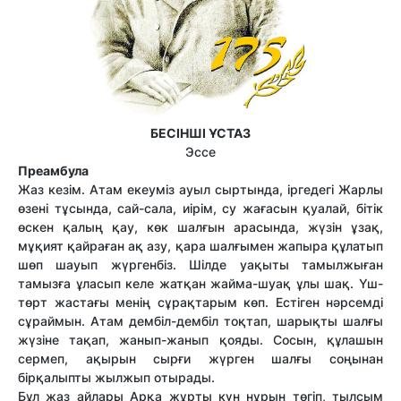
БЕСІНШІ ҰСТАЗ
Эссе
Преамбула
Жаз кезім. Атам екеуміз ауыл сыртында, іргедегі Жарлы
өзені тұсында, сай-сала, иірім, су жағасын қуалай, бітік
өскен қалың қау, көк шалғын арасында, жүзін ұзақ,
мұқият қайраған ақ азу, қара шалғымен жапыра құлатып
шөп шауып жүргенбіз. Шілде уақыты тамылжыған
тамызға ұласып келе жатқан жайма-шуақ ұлы шақ. Үш-
төрт жастағы менің сұрақтарым көп. Естіген нәрсемді
сұраймын. Атам дембіл-дембіл тоқтап, шарықты шалғы
жүзіне тақап, жанып-жанып қояды. Сосын, құлашын
сермеп, ақырын сырғи жүрген шалғы соңынан
бірқалыпты жылжып отырады.
Бұл жаз айлары Арқа жұрты күн нұрын төгіп, тылсым