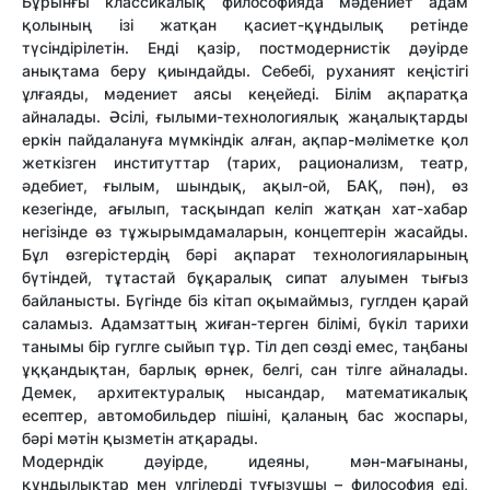
Бұрынғы классикалық философияда мәдениет адам
қолының ізі жатқан қасиет-құндылық ретінде
түсіндірілетін. Енді қазір, постмодернистік дәуірде
анықтама беру қиындайды. Себебі, руханият кеңістігі
ұлғаяды, мәдениет аясы кеңейеді. Білім ақпаратқа
айналады. Әсілі, ғылыми-технологиялық жаңалықтарды
еркін пайдалануға мүмкіндік алған, ақпар-мәліметке қол
жеткізген институттар (тарих, рационализм, театр,
әдебиет, ғылым, шындық, ақыл-ой, БАҚ, пән), өз
кезегінде, ағылып, тасқындап келіп жатқан хат-хабар
негізінде өз тұжырымдамаларын, концептерін жасайды.
Бұл өзгерістердің бәрі ақпарат технологияларының
бүтіндей, тұтастай бұқаралық сипат алуымен тығыз
байланысты. Бүгінде біз кітап оқымаймыз, гуглден қарай
саламыз. Адамзаттың жиған-терген білімі, бүкіл тарихи
танымы бір гуглге сыйып тұр. Тіл деп сөзді емес, таңбаны
ұққандықтан, барлық өрнек, белгі, сан тілге айналады.
Демек, архитектуралық нысандар, математикалық
есептер, автомобильдер пішіні, қаланың бас жоспары,
бәрі мәтін қызметін атқарады.
Модерндік дәуірде, идеяны, мән-мағынаны,
құндылықтар мен үлгілерді туғызушы – философия еді,