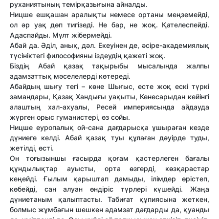
руханиятының темірқазығына айналды.
Ницше ешқашан аралықты немесе ортаны меңземейді,
ол әр уақ дөп тигізеді. Не бар, не жоқ. Қателеспейді.
Адаспайды. Мүлт жібермейді.
Абай да. Әділ, анық, дәл. Екеуінен де, әсіре-академиялық
түсініктегі философияны іздеудің қажеті жоқ.
Біздің Абай қазақ тақырыбы мысалында жалпы
адамзаттық мәселелерді көтереді.
Абайдың шығу тегі – көне Шығыс, есте жоқ ескі түркі
замандары, Қазақ Хандығы уақыты, Кенесарыдан кейінгі
алаштың хал-ахуалы, Ресей империясында айдауда
жүрген орыс гуманистері, өз сойы.
Ницше еуропалық ой-сана дағдарысқа ұшыраған кезде
дүниеге келді. Абай қазақ туы құлаған дәуірде туды,
жетілді, өсті.
Он тоғызыншы ғасырда қоғам қастерлеген бағалы
құндылықтар ауысты, орта өзгерді, көзқарастар
кеңейді. Ғылым қарыштап дамыды, ілімдер өрістеп,
көбейді, сан алуан өндіріс түрлері күшейді. Жаңа
дүниетаным қалыптасты. Табиғат құпиясына жеткен,
болмыс жұмбағын шешкен адамзат дағдарды да, қуанды