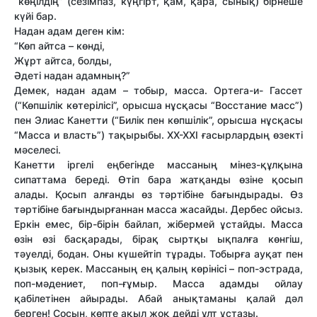
“көңілдің” (сезімпаз, күңгірт, қам, қара, сынық) бірнеше
күйі бар.
Надан адам деген кім:
“Көп айтса – көнді,
Жұрт айтса, болды,
Әдеті надан адамның?”
Демек, надан адам – тобыр, масса. Ортега-и- Гассет
(“Көпшілік көтерілісі”, орысша нұсқасы “Восстание масс”)
пен Элиас Канетти (“Билік пен көпшілік”, орысша нұсқасы
“Масса и власть”) тақырыбы. XX-XXI ғасырлардың өзекті
мәселесі.
Канетти іргелі еңбегінде массаның мінез-құлқына
сипаттама береді. Өтіп бара жатқанды өзіне қосып
алады. Қосып алғанды өз тәртібіне бағындырады. Өз
тәртібіне бағындырғаннан масса жасайды. Дербес ойсыз.
Еркін емес, бір-бірін байлап, жібермей ұстайды. Масса
өзін өзі басқарады, бірақ сыртқы ықпалға көнгіш,
тәуелді, бодан. Оны күшейтіп тұрады. Тобырға ауқат пен
қызық керек. Массаның ең қалың көрінісі – поп-эстрада,
поп-мәдениет, поп-ғұмыр. Масса адамды ойлау
қабілетінен айырады. Абай анықтаманы қалай дәл
берген! Сосын, көпте ақыл жоқ дейді ұлт ұстазы.