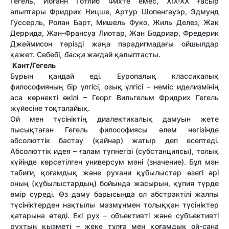
Гегель, Иоганн Готлиб Фихте емес, XIX-XX ғасыр
алыптары Фридрих Ницше, Артур Шопенгауэр, Эдмунд
Гуссерль, Ролан Барт, Мишель Фуко, Жиль Делез, Жак
Деррида, Жан-Франсуа Лиотар, Жан Бодриар, Фредерик
Джеймисон тәрізді жаңа парадигмадағы ойшылдар
қажет. Себебі,
басқа
жағдай қалыптасты.
Кант/Гегель
Бұрын қандай еді. Еуропалық классикалық
философияның бір үлгісі, озық үлгісі – неміс иделизмінің
аса көрнекті өкілі – Георг Вильгельм Фридрих Гегель
жүйесіне тоқталайық.
Ой мен түсініктің диалектикалық дамуын жете
пысықтаған Гегель философиясы әлем негізінде
абсолюттік бастау (қайнар) жатыр деп есептеді.
Абсолюттік идея – ғалам түпнегізі (субстанциясы), толық
күйінде көрсетілген универсум мәні (значение). Бұл мән
табиғи, қоғамдық және рухани құбылыстар өзегі әрі
оның (құбылыстардың) бойында жасырын, құпия түрде
өмір сүреді. Өз даму барысында ол абстрактілі жалпы
түсініктерден нақтылы мазмұнмен толыққан түсініктер
қатарына өтеді. Екі рух – объективті және субъективті
рухтың қызметі – жеке тұлға мен қоғамдық ой-сана