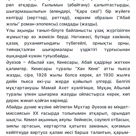
рөл атқарды. Ғылымын (абайтану) қалыптастырды,
шығармашылығын (өлеңдері, “Қара сөзі”) бір жүйеге
келтірді (зерттеді, реттеді), көркем образын (“Абай
жолы” роман-эпопеясы) сомдады (жазды).
Ұлы ақынды танып-білуге байланысты ұзақ жүргізілген
жұмыстар өз жемісін берді. Нәтижесі, бүгінде хәкімнің
қазақ руханиятындағы түбегейлі, орнықты орны,
тиянақталған шығармалары үздіктігі тұрғысынан
ешқандай күмән туғызбайды.
Әуезов – Абылай хан, Кенесары, Абай қадіріңе жеткен
қаламгер. Кенесары туралы “Хан Кене” атты пьеса
жазды, сірә, 1928 жылы болса керек, ал 1930 жылға
дейін пьеса екі-үш жерде қойылып үлгерді. Белгілі
мұқтартанушы Мамай Ахет куәлігінше, Мұқаң Абылай
туралы үлкен шығарма жазуды ойластырса керек, көп
дерек жинап қойған көрінеді.
Абайды дүние жүзіне әйгілеген Мұхтар Әуезов өз міндет-
миссиясын XX ғасырда толығымен атқарып, орындап
шықты. Кемел ақынның аяулы бейнесін, сәулелі отбасын,
зиялы ортасын, кертартпа қатыгез заманын, қоғамын
кейіптеуде виртуоз қалам иесі барша талантын, қарым-