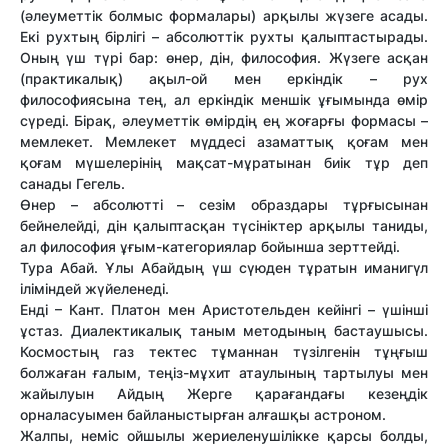
(әлеуметтік болмыс формалары) арқылы жүзеге асады.
Екі рухтың бірлігі – абсолюттік рухты қалыптастырады.
Оның үш түрі бар: өнер, дін, философия. Жүзеге асқан
(практикалық) ақыл-ой мен еркіндік – рух
философиясына тең, ал еркіндік меншік ұғымында өмір
сүреді. Бірақ, әлеуметтік өмірдің ең жоғарғы формасы –
мемлекет. Мемлекет мүддесі азаматтық қоғам мен
қоғам мүшелерінің мақсат-мұратынан биік тұр деп
санады Гегель.
Өнер – абсолютті – сезім образдары тұрғысынан
бейнелейді, дін қалыптасқан түсініктер арқылы таниды,
ал философия ұғым-категориялар бойынша зерттейді.
Тура Абай. Ұлы Абайдың үш сүюден тұратын иманигүл
іліміндей жүйеленеді.
Енді – Кант. Платон мен Аристотельден кейінгі – үшінші
ұстаз. Диалектикалық таным методының бастаушысы.
Космостың газ тектес тұманнан түзілгенін тұңғыш
болжаған ғалым, теңіз-мұхит атаулының тартылуы мен
жайылуын Айдың Жерге қарағандағы кезеңдік
орналасуымен байланыстырған алғашқы астроном.
Жалпы, неміс ойшылы жериеленушілікке қарсы болды,