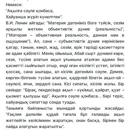
Немесе:
“Ақылға сәуле қонбаса,
Хайуанша жүріп күнелтпек”.
В.И. Ленин айтады: “Материя дегеніміз бізге түйсік, сезім
арқылы жеткен объективтік дүние (реальность)”,
(“Материя – объективная реальность, данная нам в
ощущении”). Ал, сана – субъективтік дүние көрінісімен
қатар, таным, көңіл, жад, сезім, ерік тәрізді қасиеттерге
ие адам қабілеті. Менің ойымша, Абай сырт дүниені көре,
сезе, түсіне алатын ақыл ұғымына аталған адами бес
қасиетті сыйғызып отыр, енді оған кісілікті үстеп, ізгілікті
қоссақ, сана шығады, ал кісілік дегеніміз сәуле. Демек,
көрген-білгенін түсіне алатын, қадірлей білетін ақыл-ой –
сәулелі, яғни, зерделі сана. Кісі сипаты, кісілік жолы. Бір
сөзінде: “Бірақ, пендесінде ақыл – хүкімші, қайрат, қуат –
қызмет қылушы еді”. Ақылға сәуле қонбаса... бәрі теріс,
хайуандық сипаттар сонда туады.
Танымға байланысты мынадай қортынды жасайды:
“Ғақлия дәлелім құдай тағала бұл ғаламды ақыл
жетпейтін келісіммен жаратқан, онан басқа, бірінен бір
пайда алатұғын жаратыпты”.