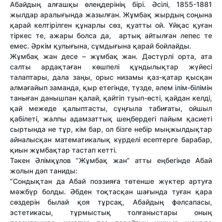
Абайдың алғашқы өлеңдерінің бірі. Әсілі, 1855-1881
жылдар аралығында жазылған. Жұмбақ жырдың соңына
қарай келтірілген құнарлы сөз, қуатты ой. Ұйқас қуған
тіркес те, ажары болса да, артық айтылған лепес те
емес. Әркім қулығына, сұмдығына қарай бойлайды.
Жұмбақ жан десе – жұмбақ жан. Дәстүрлі орта, ата
салты ардақтаған көшпелі құндылықтар жүйесі
талаптары, дала заңы, орыс низамы қаз-қатар қысқан
алмағайып заманда, қыр етегінде, түзде, әлем ілім-білімін
таныған данышпан қалай, қайтіп туып-өсті, қайдан келді,
қай межеде қалыптасты, сұңғыла табиғаты, ойшыл
қабілеті, жалпы адамзаттық шеңбердегі пайым қасиеті
сыртында не тұр, кім бар, ол бізге небір мыңжылдықтар
айналысқан математикалық күрделі есептерге барабар,
қиын жұмбақтар тастап кетті.
Тәкен Әлімқұлов “Жұмбақ жан” атты еңбегінде Абай
жолын дәп таниды:
“Сондықтан да Абай поэзияға төтенше жүктер артуға
мәжбүр болды. Әбден тоқтасқан шағында туған қара
сөздерін былай қоя тұрсақ, Абайдың фәлсапасы,
эстетикасы, тұрмыстық толғаныстары оның