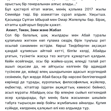
орыстың бір генералынан алғыс алады...”
Бұл қастерлі кітап маған, менің қолыма 2017 жылы
Семейде тиді. Бір азаматтан сұрап алдым. Уақытша.
Қасымда Сұлтан Ыбырай мен Омар Жәлелұлы бар. Бірақ,
кітапты қайтарып беруім қажет.
Ахмет, Тәкен, Зәки және Жабал
Сол бір балалық шақ жылдары мен Абай туралы
құлағыма жеткен көп ғұлама сөздің бірін тұңғыш рет
осылай санаммен естідім. Көрші Тәңірберген ақсақал
қандай құпиясын айтпай кетті, білгім келді, Абайды
ұғатын, түсінетін жасқа тез жетуге құмартып қалдым.
Кейін есейгенде, осы бір жайма-шуақ өлеңді талай рет
ашып оқысам да, не айтқысы келгенін бір адамдай
түсінсем де, өзімді өлең шындығынан адасып жүргендей
сезінемін, бұл жерде Абай басқа бір нәрсені белгілегендей
көрінеді де тұрады, еуропалық философиялық жүйелер,
еңбектер, кітаптар іздеген ақиқаттың көмескі бейнесі,
асыл мұраты Абайдың осы бір өлеңіне сыйып кеткендей
әсер қалдырады, бұл менің бала жасымнан шешімін
табуға тырысқан өмір бойғы жұмбағыма айналды. Құпия
күйінде, көлденең қалқиып әлі көз алдымда тұр.