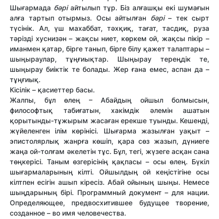
Шығармада
бәрі
айтылып тұр. Біз алғашқы екі шумағын
алға тартып отырмыз. Осы айтылған
бәрі
– тек сырт
түсінік. Ал, үш махаббат, тәхқиқ, тағат, тасдиқ, руза
тәрізді хуснизән – жақсы ниет, көркем ой, жақсы пікір –
иманмен қатар, бірге танып, бірге білу қажет талаптары –
шыңыраулар, тұңғиықтар. Шыңырау тереңдік те,
шыңырау биіктік те болады. Жер ғана емес, аспан да –
тұңғиық.
Кісілік – қасиеттер басы.
Жалпы, бұл өлең – Абайдың ойшыл болмысын,
философтық табиғатын, хакімдік әлемін ашатын
қорытынды-тұжырым жасаған ерекше туынды. Кешенді,
жүйеленген ілім көрінісі. Шығарма жазылған уақыт –
эпистолярлық жанрға көшіп, қара сөз жазып, дүниеге
жаңа ой-толғам әкелетін тұс. Бұл, тегі, жүзеге асқан сана
төңкерісі. Таным өзгерісінің қақпасы – осы өлең. Бүкіл
шығармаларының кілті. Ойшылдың ой кеңістігіне осы
кілтпен есігін ашып кіресіз. Абай ойының шыңы. Немесе
шыңдарының бірі. Программный документ – для нации.
Определяющее, предвосхитившее будущее творение,
созданное – во имя человечества.