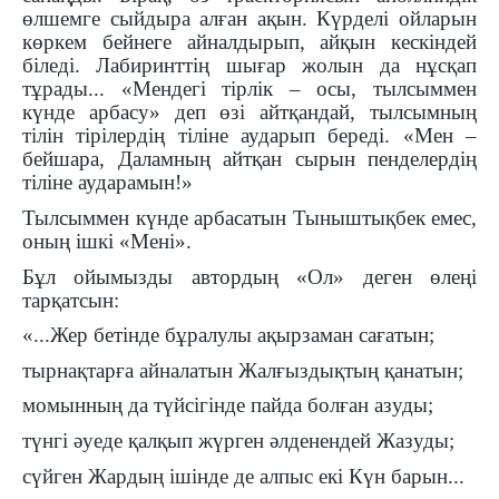
өлшемге сыйдыра алған ақын. Күрделі ойларын
көркем бейнеге айналдырып, айқын кескіндей
біледі. Лабиринттің шығар жолын да нұсқап
тұрады... «Мендегі тірлік – осы, тылсыммен
күнде арбасу» деп өзі айтқандай, тылсымның
тілін тірілердің тіліне аударып береді. «Мен –
бейшара, Даламның айтқан сырын пенделердің
тіліне аударамын!»
Тылсыммен күнде арбасатын Тыныштықбек емес,
оның ішкі «Мені».
Бұл ойымызды автордың «Ол» деген өлеңі
тарқатсын:
«...Жер бетінде бұралулы ақырзаман сағатын;
тырнақтарға айналатын Жалғыздықтың қанатын;
момынның да түйсігінде пайда болған азуды;
түнгі әуеде қалқып жүрген әлденендей Жазуды;
сүйген Жардың ішінде де алпыс екі Күн барын...