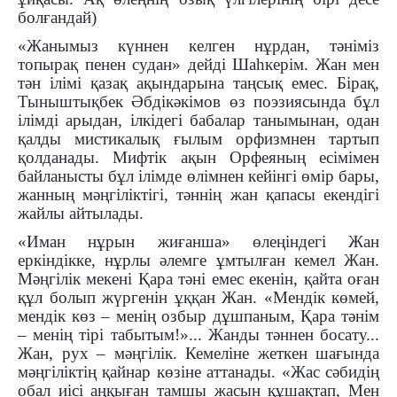
болғандай)
«Жанымыз күннен келген нұрдан, тәніміз
топырақ пенен судан» дейді Шаһкерім. Жан мен
тән ілімі қазақ ақындарына таңсық емес. Бірақ,
Тыныштықбек Әбдікәкімов өз поэзиясында бұл
ілімді арыдан, ілкідегі бабалар танымынан, одан
қалды мистикалық ғылым орфизмнен тартып
қолданады. Мифтік ақын Орфеяның есімімен
байланысты бұл ілімде өлімнен кейінгі өмір бары,
жанның мәңгіліктігі, тәннің жан қапасы екендігі
жайлы айтылады.
«Иман нұрын жиғанша» өлеңіндегі Жан
еркіндікке, нұрлы әлемге ұмтылған кемел Жан.
Мәңгілік мекені Қара тәні емес екенін, қайта оған
құл болып жүргенін ұққан Жан. «Мендік көмей,
мендік көз – менің озбыр дұшпаным, Қара тәнім
– менің тірі табытым!»... Жанды тәннен босату...
Жан, рух – мәңгілік. Кемеліне жеткен шағында
мәңгіліктің қайнар көзіне аттанады. «Жас сәбидің
обал иісі аңқыған тамшы жасын құшақтап, Мен