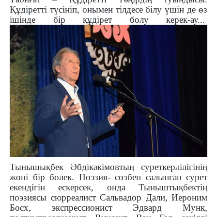
Құдіретті түсініп, онымен тілдесе білу үшін де өз
ішінде бір құдірет болу керек-ау...
Тынышықбек Әбдікәкімовтың суреткерлілігінің
жөні бір бөлек. Поэзия- сөзбен салынған сурет
екендігін ескерсек, онда Тыныштықбектің
поэзиясы сюрреалист Сальвадор Дали, Иероним
Босх, экспрессионист Эдвард Мунк,