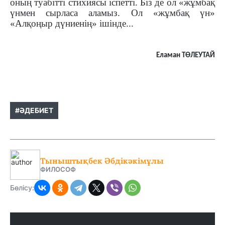
оның туабітті стихиясы іспетті. Біз де ол «жұмбақ
үнмен сырласа аламыз. Ол «жұмбақ үн»
«Алқоңыр дүниенің» ішінде...
Еламан ТӨЛЕУТАЙ
#ӘДЕБИЕТ
Тыныштықбек Әбдікәкімұлы
ФИЛОСОФ
Бөлісу: