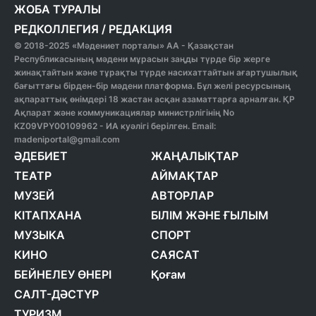
ЖОБА ТУРАЛЫ
РЕДКОЛЛЕГИЯ
/
РЕДАКЦИЯ
© 2018-2025 «Мәдениет порталы» АА - Қазақстан
Республикасының мәдени мұрасын заңды түрде бір жерге
жинақтайтын және тұрақты түрде насихаттайтын ағартушылық
бағыттағы бірден-бір мәдени платформа. Бұл желі ресурсының
ақпараттық өнімдері 18 жастан асқан азаматтарға арналған. ҚР
Ақпарат және коммуникациялар министрлігінің No
KZ09VPY00109962 - ИА куәлігі берілген. Email:
madeniportal@gmail.com
ӘДЕБИЕТ
ЖАҢАЛЫҚТАР
ТЕАТР
АЙМАҚТАР
МУЗЕЙ
АВТОРЛАР
КІТАПХАНА
БІЛІМ ЖӘНЕ ҒЫЛЫМ
МУЗЫКА
СПОРТ
КИНО
САЯСАТ
БЕЙНЕЛЕУ ӨНЕРІ
Қоғам
САЛТ-ДӘСТҮР
ТУРИЗМ