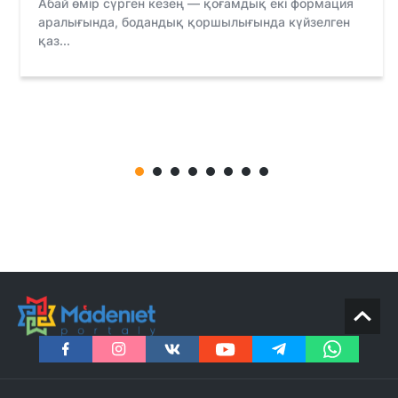
Абай өмір сүрген кезең — қоғамдық екі формация
аралығында, бодандық қоршылығында күйзелген
қаз...