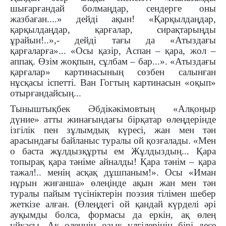
шығарғандай болмаңдар, сендерге оны
жазбаған....» дейді ақын! «Қарқылдаңдар,
қарқылдаңдар, қарғалар, сирақтарыңды
ұрайын!..»,- дейді тағы да «Атыздағы
қарғаларға»... «Осы қазір, Аспан – қара, жол –
аппақ. Өзім жоқпын, сұлбам – бар...». «Атыздағы
қарғалар» картинасының сөзбен салынған
нұсқасы іспетті. Ван Гогтың картинасын «оқып»
отырғандайсың...
Тыныштықбек Әбдікәкімовтың «Алқоңыр
дүние» атты жинағындағы бірқатар өлеңдерінде
ізгілік пен зұлымдық күресі, жан мен тән
арасындағы байланыс туралы ой қозғалады. «Мен
о баста жұлдызқұрты ем Жұлдыздың... Қара
топырақ қара тәніме айналды! Қара тәнім – қара
тажал!.. менің асқақ дұшпаным!». Осы «Иман
нұрын жиғанша» өлеңінде ақын жан мен тән
туралы пайым түсініктерін поэзия тілімен шебер
жеткізе алған. (Өлеңдегі ой қандай күрделі әрі
ауқымды болса, формасы да еркін, ақ өлең
ұйқасы. Ақ өлеңнің озық үлгілерінің бірі десе