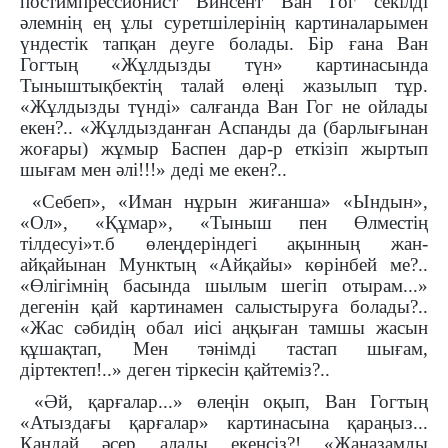
постимпрессионист Винсент Ван Гог секілді
әлемнің ең ұлы суретшілерінің картиналарымен
үндестік тапқан деуге болады. Бір ғана Ван
Гогтың «Жұлдызды түн» картинасында
Тыныштықбектің талай өлеңі жазылып тұр.
«Жұлдызды түнді» салғанда Ван Гог не ойлады
екен?.. «Жұлдызданған Аспанды да (барлығынан
жоғары) жұмыр Баспен дар-р еткізіп жыртып
шығам мен әлі!!!» деді ме екен?..
«Себеп», «Иман нұрын жиғанша» «Ындын»,
«Ол», «Құмар», «Тыныш пен Өлместің
тілдесуі»т.б өлеңдеріндегі ақынның жан-
айқайынан Мунктың «Айқайы» көрінбей ме?..
«Өлігімнің басында шылым шегіп отырам...»
дегенін қай картинамен салыстыруға болады?..
«Жас сәбидің обал иісі аңқыған тамшы жасын
құшақтап, Мен тәнімді тастап шығам,
діртектеп!..» деген тіркесін қайтеміз?..
«Әй, қарғалар...» өлеңін оқып, Ван Гогтың
«Атыздағы қарғалар» картинасына қараңыз...
Қандай әсер алады екенсіз?! «Жаназамды