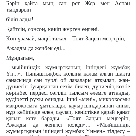
Бәрін қайта мың сан рет Жер мен Аспан
тыңдарын
біліп алды!
Қайтсін, сонсоң, көкіп жүрген өңгені.
Көп ұзамай, мәңгі тажал – Тоят Заңын меңгеріп,
Ажалды да жеңбек еді...
Мұңдағым,
мыйішіндік жұмыртқаның ішіндегі жұмбақ
Үн...». Тыныштықбек қолына қалам алған шақта
санасында сан түрлі ой лавалары атқылап, жан-
дүниесін буырқанған сезім билеп, дүниенің көзбе
көрінбес пердесі сөгіліп тылсым әлемге аттанды,
құдіретті рухы оянады. Ішкі «мені», микрокосмы
макрокосмға ұмтылады, қауырсындарынан аппақ
нұр кейіпінде өлең саулап, кеңістікке қарай қанат
қағып кете барады. «Тоят Заңын меңгеріп,
Ажалды да жеңгісі келеді»... «Мыйішіндік
жұмыртқаның ішіндегі жұмбақ Үнмен» тілдесу –