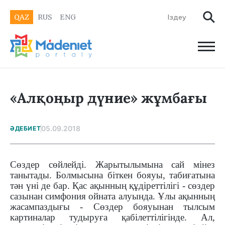
QAZ
RUS
ENG
«Алқоңыр дүние» жұмбағы
05.09.2018
ӘДЕБИЕТ
Сөздер сөйлейді. Жарытылымына сай мінез
танытады. Болмысына біткен бояуы, табиғатына
тән үні де бар. Қас ақынның құдіреттілігі - сөздер
сазынан симфония ойната алуында. Ұлы ақынның
жасампаздығы - Сөздер бояуынан тылсым
картиналар тудыруға қабілеттілігінде. Ал,