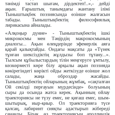
тәнімді тастап шығам, дірдектеп!..»,- дейді
ақын. Ғарыштық танымдағы жантану ілімі
Тыныштықбек поэзиясында өзінше жалғасын
табады. Тыныштықбектің философиялық
лирикасына айналады.
«Алқоңыр дүние» - Тыныштықбектің ішкі
микрокосмы мен Тәңірдің макрокосмының
диалогы... Ақын өлеңдерінде эфемерлік аяға
қарай қалықтайды. Ондағы мақсаты да «Түнек
тұнған шексіздіктің жұлдызы боп тұтану...».
Тылсым құбылыстардың тілін меңгеруге ұмтылу,
көзкөрместі көре білу арқылы ақын поэзияда
көкірегіндегі көрікті ойды жеткізуде өзінше жол
салады, жаңа оброздар жасайды.
Тыныштықбектің ойларының жұмбақ, «сақталған
Ой секілді перғауын мүрдесінде» болуының
сыры да осында жатса керек. Ақынның ойлау
траекториясы не түзу емес, не қиғаш емес, шым-
шытырық, иыр-қиыр. Ол траекторияға түсе
қалсаң, лабиринт сияқты адастырып жібереді
санаңды. Бірақ, өз траекториясын аполлиндік