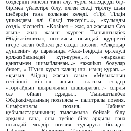
сөздердің мінезін тани алу, түрлі мінездерді бір-
бірімен үйлестіре білу, өлген сөзді тірілту шын
шебердің ғана қолынан келеді. «Тірі Тілдің
ұшындағы өлі Сөзді тексеріп...», «құлынды
сөзді» кісенетіп, «Көзінен – жас, ал жасынан Сөз
ағып» жыр жазып жүрген Тыныштықбек
Әбдікәкімовтың поэзиясы осындай құдіретті
игере алған бейнелі де сазды поэзия. «Алқоңыр
дүниенің» әр парағында «Хақ-Тәңірдің өртенулі
қолжазбасындай күп-күрең...», «жарқанат
қанатымен шимайланған...» ғажайып бояулар
билеп, « Шуыл құрап қалың ши, ызың құрап...»
«қызыл Айдың жасыл сазы» «Музыканың
сегізінші кілтін» ашып, тылсым сөздер
«торғайдың шырылынан шашыраған...» сырлы
саз ойнап тұрады... Тыныштықбек
Әбдікәкімұлының поэзиясы – палитралы поэзия.
Симфониялы поэзия. Табиғат
құбылыстарынының тылсымына бойлай білу
арқылы ғана, оны түсіне білу арқылы ғана
осындай мөлдір поэзия тудыруға болады.
Табиғат – Құдіретті Тәңірдің туындысы.