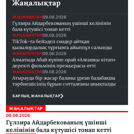
Жаңалықтар
09.08.2026
ЖАҢАЛЫҚТАР
Гүлзира Айдарбекованың үшінші келінінін
бала күтушісі тонап кетті
09.08.2026
ЖАҢАЛЫҚТАР
TikTok-та бейәдеп сөздер айтқан
қызылордалық тұрғынға айыппұл салынды
09.08.2026
ЖАҢАЛЫҚТАР
Алматыда Абай күніне орай «Алғашқы кітап»
деректі фильмінің премьерасы өтті
09.08.2026
ЖАҢАЛЫҚТАР
Атырауда бір жасар баланы ұрған балабақша
тәрбиешісінің бұрын сотталғаны анықталды
БАРЛЫҚ ЖАНАЛЫҚТАР
ЖАҢАЛЫҚТАР
09.08.2026
Гүлзира Айдарбекованың үшінші
келінінін бала күтушісі тонап кетті