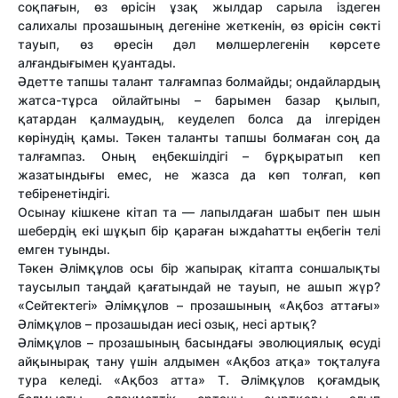
соқпағын, өз өрісін ұзақ жылдар сарыла іздеген
салихалы прозашының дегеніне жеткенін, өз өрісін сөкті
тауып, өз өресін дәл мөлшерлегенін көрсете
алғандығымен қуантады.
Әдетте тапшы талант талғампаз болмайды; ондайлардың
жатса-тұрса ойлайтыны – барымен базар қылып,
қатардан қалмаудың, кеуделеп болса да ілгеріден
көрінудің қамы. Тәкен таланты тапшы болмаған соң да
талғампаз. Оның еңбекшілдігі – бұрқыратып кеп
жазатындығы емес, не жазса да көп толғап, көп
тебіренетіндігі.
Осынау кішкене кітап та — лапылдаған шабыт пен шын
шебердің екі шұқып бір қараған ыждаһатты еңбегін телі
емген туынды.
Тәкен Әлімқұлов осы бір жапырақ кітапта соншалықты
таусылып таңдай қағатындай не тауып, не ашып жүр?
«Сейтектегі» Әлімқұлов – прозашының «Ақбоз аттағы»
Әлімқұлов – прозашыдан иесі озық, несі артық?
Әлімқұлов – прозашының басындағы эволюциялық өсуді
айқынырақ тану үшін алдымен «Ақбоз атқа» тоқталуға
тура келеді. «Ақбоз атта» Т. Әлімқұлов қоғамдық