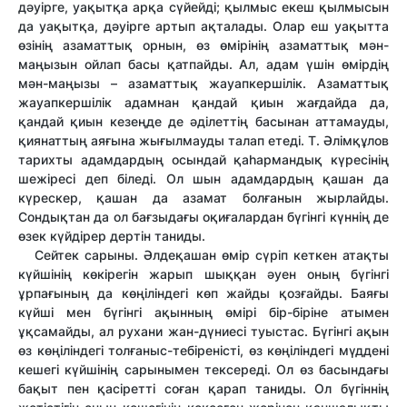
дәуірге, уақытқа арқа сүйейді; қылмыс екеш қылмысын
да уақытқа, дәуірге артып ақталады. Олар еш уақытта
өзінің азаматтық орнын, өз өмірінің азаматтық мән-
маңызын ойлап басы қатпайды. Ал, адам үшін өмірдің
мән-маңызы – азаматтық жауапкершілік. Азаматтық
жауапкершілік адамнан қандай қиын жағдайда да,
қандай қиын кезеңде де әділеттің басынан аттамауды,
қиянаттың аяғына жығылмауды талап етеді. Т. Әлімқұлов
тарихты адамдардың осындай қаһармандық күресінің
шежіресі деп біледі. Ол шын адамдардың қашан да
күрескер, қашан да азамат болғанын жырлайды.
Сондықтан да ол бағзыдағы оқиғалардан бүгінгі күннің де
өзек күйдірер дертін таниды.
Сейтек сарыны. Әлдеқашан өмір сүріп кеткен атақты
күйшінің көкірегін жарып шыққан әуен оның бүгінгі
ұрпағының да көңіліндегі көп жайды қозғайды. Баяғы
күйші мен бүгінгі ақынның өмірі бір-біріне атымен
ұқсамайды, ал рухани жан-дүниесі туыстас. Бүгінгі ақын
өз көңіліндегі толғаныс-тебіреністі, өз көңіліндегі мүддені
кешегі күйшінің сарынымен тексереді. Ол өз басындағы
бақыт пен қасіретті соған қарап таниды. Ол бүгіннің