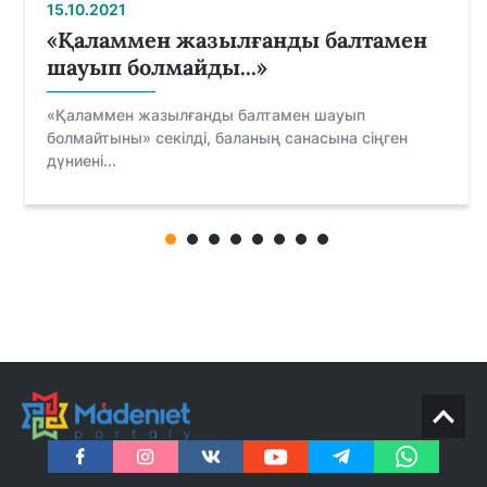
15.10.2021
«Қаламмен жазылғанды балтамен
шауып болмайды...»
«Қаламмен жазылғанды балтамен шауып
болмайтыны» секілді, баланың санасына сіңген
дүниені...