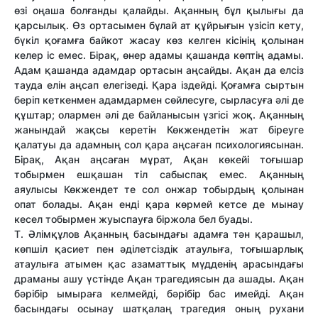
өзі оңаша болғанды қалайды. Ақанның бұл қылығы да
қарсылық. Өз ортасымен бұлай ат құйрығын үзісіп кету,
бүкіл қоғамға байкот жасау көз келген кісінің қолынан
келер іс емес. Бірақ, өнер адамы қашанда көптің адамы.
Адам қашанда адамдар ортасын аңсайды. Ақан да елсіз
тауда елін аңсап елегізеді. Қара іздейді. Қоғамға сыртын
беріп кеткенмен адамдармен сөйлесуге, сырласуға әлі де
құштар; олармен әлі де байланысын үзгісі жоқ. Ақанның
жанындай жақсы керетін Көкжендетін жат біреуге
қалатуы да адамның сол қара аңсаған психологиясынан.
Бірақ, Ақан аңсаған мұрат, Ақан көкейі тоғышар
тобырмен ешқашан тіл сабыспақ емес. Ақанның
аяулысы Көкжендет те сол онжар тобырдың қолынан
опат болады. Ақан енді қара көрмей кетсе де мынау
кесел тобырмен жуыспауға біржола бел буады.
Т. Әлімқұлов Ақанның басындағы адамға тән қарашыл,
көпшіл қасиет пен әділетсіздік атаулыға, тоғышарлық
атаулыға атымен қас азаматтық мүдденің арасындағы
драманы ашу үстінде Ақан трагедиясын да ашады. Ақан
бәрібір ымыраға келмейді, бәрібір бас имейді. Ақан
басындағы осынау шатқалаң трагедия оның рухани