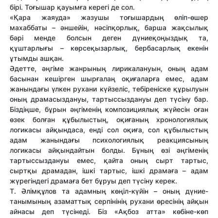
бірі. Тоғышар қауымға керегі де сол.
«Қара жаяуда» жазушы тоғышардың өліп-өшер
махаббаты – әншейін, нәсіпқорлық, барша жақсылық
бәрі менде болсын деген дүниеқоңыздық та,
құштарлығы – көрсеқызарлық, бербасарлық екенін
ұтымды ашқан.
Әдетте, әңгіме жанрының лирикалануын, оның адам
басынан кешірген шырғалаң оқиғаларға емес, адам
жанындағы үлкен рухани күйзеліс, тебіреніске құрылуын
оның драмасыздануы, тартыссыздануы деп түсіну бар.
Біздіңше, бұрын әңгіменің композициялық жүйесін оған
өзек болған құбылыстың, оқиғаның хронологиялық
логикасы айқындаса, енді сол оқиға, сол құбылыстың
адам жанындағы психологиялық реакциясының
логикасы айқындайтын болды. Бұның өзі әңгіменің
тартыссыздануы емес, қайта оның сырт тартыс,
сыртқы драмадан, ішкі тартыс, ішкі драмаға – адам
жүрегіндегі драмаға бет бұруы деп түсіну керек.
Т. Әлімқұлов та адамның көңіл-күйін – оның дүние-
танымының азаматтық серпінінің рухани өресінің айқын
айнасы деп түсінеді. Біз «Ақбоз атта» көбіне-көп