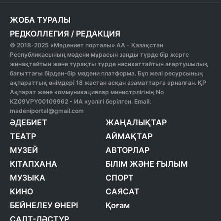
ЖОБА ТУРАЛЫ
РЕДКОЛЛЕГИЯ
/
РЕДАКЦИЯ
© 2018-2025 «Мәдениет порталы» АА - Қазақстан
Республикасының мәдени мұрасын заңды түрде бір жерге
жинақтайтын және тұрақты түрде насихаттайтын ағартушылық
бағыттағы бірден-бір мәдени платформа. Бұл желі ресурсының
ақпараттық өнімдері 18 жастан асқан азаматтарға арналған. ҚР
Ақпарат және коммуникациялар министрлігінің No
KZ09VPY00109962 - ИА куәлігі берілген. Email:
madeniportal@gmail.com
ӘДЕБИЕТ
ЖАҢАЛЫҚТАР
ТЕАТР
АЙМАҚТАР
МУЗЕЙ
АВТОРЛАР
КІТАПХАНА
БІЛІМ ЖӘНЕ ҒЫЛЫМ
МУЗЫКА
СПОРТ
КИНО
САЯСАТ
БЕЙНЕЛЕУ ӨНЕРІ
Қоғам
САЛТ-ДӘСТҮР