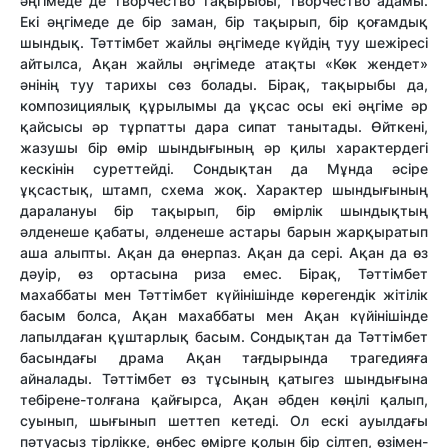
әңгімеде де творчество тақырыбы, творчество адамы.
Екі әңгімеде де бір заман, бір тақырып, бір қоғамдық
шындық. Тәттімбет жайлы әңгімеде күйдің туу шежіресі
айтылса, Ақан жайлы әңгімеде атақты «Көк жендет»
әнінің туу тарихы сөз болады. Бірақ, тақырыбы да,
композициялық құрылымы да ұқсас осы екі әңгіме әр
қайсысы әр тұрпатты дара сипат танытады. Өйткені,
жазушы бір өмір шындығының әр қилы характердегі
кескінін суреттейді. Сондықтан да Мұнда әсіре
ұқсастық, штамп, схема жоқ. Характер шындығының
даралануы бір тақырып, бір өмірлік шындықтың
әлденеше қабаты, әлденеше астары барын жарқыратып
аша алыпты. Ақан да өнерпаз. Ақан да сері. Ақан да өз
дәуір, өз ортасына риза емес. Бірақ, Тәттімбет
махаббаты мен Тәттімбет күйінішінде көрегендік жітілік
басым болса, Ақан махаббаты мен Ақан күйінішінде
лапылдаған құштарлық басым. Сондықтан да Тәттімбет
басындағы драма Ақан тағдырында трагедияға
айналады. Тәттімбет өз тұсының қатыгез шындығына
тебірене-толғана қайғырса, Ақан әбден көңілі қалып,
суынып, шығынып шеттеп кетеді. Ол ескі ауылдағы
пәтуасыз тірлікке, өнбес өмірге қолын бір сілтеп, өзімен-