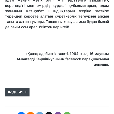
адам жанын жетік біліп, жіті зерттейтін азаматтық
көрегендігі мен өмірдің күрделі құбылыстарын, адам
жанының қат-қабат шындықтарын жеріне жеткізе
тереңдеп көрсете алатын суреткерлік тегеурінін айқын
таныта алған туынды. Талантты жазушымыз бұдан былай
да ләйім осы өрелі биіктен көрінгей!
«Қазақ әдебиеті» газеті. 1964 жыл, 16 маусым
Амангелді Кеңшілікұлының facebook парақшасынан
алынды.
#ӘДЕБИЕТ