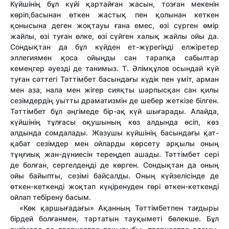
Күйшінің бұл күйі қартайған жасын, тозған мекенін
көріп,басынан өткен жастық пен қолынан кеткен
қонысына деген жоқтауы ғана емес, өзі сүрген өмір
жайлы, өзі туған өлке, өзі сүйген халық жайлы ойы да.
Сондықтан да бұл күйден ет-жүрегіңді елжіретер
эллегиямен қоса ойыңды сан тарапқа сабылтар
кемеңгер әуезді де танимыз. Т. Әлімқұлов осындай күй
туған сәттегі Тәттімбет басындағы күдік пен үміт, арман
мен аза, нала мен жігер сияқты шарпысқан сан қилы
сезімдердің уытты драматизмін де шебер жеткізе білген.
Тәттімбет бұл әңгімеде бір-ақ күй шығарады. Алайда,
күйшінің тұлғасы оқушының көз алдында өсіп, көз
алдында сомдалады. Жазушы күйшінің басындағы қат-
қабат сезімдер мен ойларды көрсету арқылы оның
тұңғиық жан-дүниесін тереңдеп ашады. Тәттімбет сері
де болған, сергелдеңді де көрген. Сондықтан да оның
ойы байыпты, сезімі байсалды. Оның күйзелісінде де
өткен-кеткенді жоқтап күңіренуден гөрі өткен-кеткенді
ойлап тебірену басым.
«Көк қаршығадағы» Ақанның Тәттімбетпен тағдыры
бірдей болғанмен, тартатын тауқыметі бөлекше. Бұл