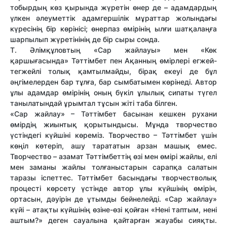
тобырдың көз қырында жүретін өнер де – адамдардың
үлкен әлеуметтік адамгершілік мұраттар жолындағы
күресінің бір көрінісі; өнерпаз өмірінің ылғи шатқалаңға
шарпылып жүретінінің де бір сыры сонда.
Т. Әлімқұловтың «Сар жайлауы» мен «Көк
қаршығасында» Тәттімбет пен Ақанның өмірлері егжей-
тегжейлі толық қамтылмайды, бірақ екеуі де бұл
әңгімелерден бар тұлға, бар сымбатымен көрінеді. Автор
ұлы адамдар өмірінің оның бүкіл ұлылық сипаты түгел
танылатындай ұрымтал тұсын жіті таба білген.
«Сар жайлау» – Тәттімбет басынан кешкен рухани
өмірдің жиынтық қорытындысы. Мұнда творчество
үстіндегі күйшіні көреміз. Творчество – Тәттімбет үшін
көңіл көтеріп, ашу тарататын арзан машық емес.
Творчество – азамат Тәттімбеттің өзі мен өмірі жайлы, елі
мен заманы жайлы толғаныстарын сарапқа салатын
таразы іспеттес. Тәттімбет басындағы творчестволық
процесті көрсету үстінде автор ұлы күйшінің өмірін,
ортасын, дәуірін де ұтымды бейнелейді. «Сар жайлау»
күйі – атақты күйшінің өзіне-өзі қойған «Нені таптым, нені
аштым?» деген сауалына қайтарған жауабы сияқты.