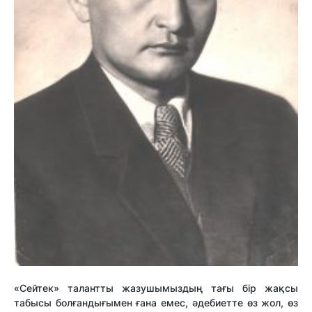
«Сейтек» талантты жазушымыздың тағы бір жақсы
табысы болғандығымен ғана емес, әдебиетте өз жол, өз