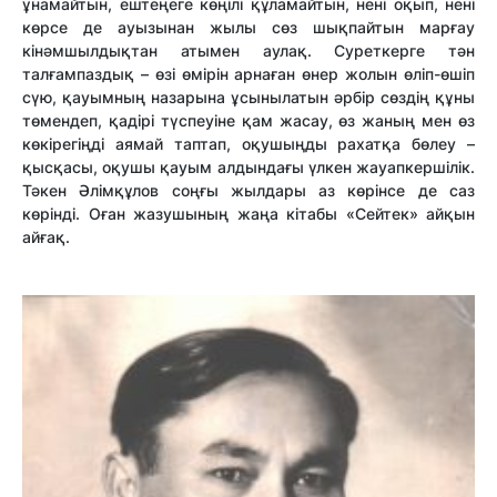
ұнамайтын, ештеңеге көңілі құламайтын, нені оқып, нені
көрсе де ауызынан жылы сөз шықпайтын марғау
кінәмшылдықтан атымен аулақ. Суреткерге тән
талғампаздық – өзі өмірін арнаған өнер жолын өліп-өшіп
сүю, қауымның назарына ұсынылатын әрбір сөздің құны
төмендеп,
қадірі түспеуіне қам жасау, өз жаның мен өз
көкірегіңді аямай таптап, оқушыңды рахатқа бөлеу –
қысқасы, оқушы қауым алдындағы үлкен жауапкершілік.
Тәкен Әлімқұлов соңғы жылдары аз көрінсе де саз
көрінді. Оған жазушының жаңа кітабы «Сейтек» айқын
айғақ.