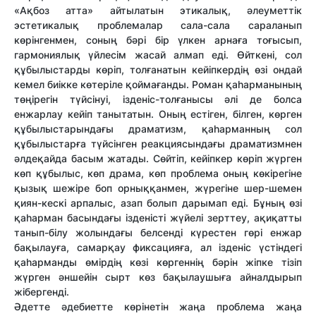
«Ақбоз атта» айтылатын этикалық, әлеуметтік
эстетикалық проблемалар сала-сала сараланып
көрінгенмен, соның бәрі бір үлкен арнаға тоғысып,
гармониялық үйлесім жасай алмап еді. Өйткені, сол
құбылыстарды көріп, толғанатын кейіпкердің өзі ондай
кемел биікке көтеріле қоймағанды. Роман қаһарманының
төңірегін түйсінуі, ізденіс-толғанысы әлі де болса
енжарлау кейіп танытатын. Оның естіген, білген, көрген
құбылыстарындағы драматизм, қаһарманның сол
құбылыстарға түйсінген реакциясындағы драматизмнен
әлдеқайда басым жатады. Сөйтіп, кейіпкер көріп жүрген
көп құбылыс, көп драма, көп проблема оның көкірегіне
қызық шежіре боп орныққанмен, жүрегіне шер-шемен
қиян-кескі арпалыс, азап болып дарымап еді. Бұның өзі
қаһарман басындағы ізденісті жүйелі зерттеу, ақиқатты
танып-білу жолындағы белсенді күрестен гөрі енжар
бақылауға, самарқау фиксацияға, ал ізденіс үстіндегі
қаһарманды өмірдің көзі көргеннің бәрін жіпке тізіп
жүрген әншейін сырт көз бақылаушыға айналдырып
жібергенді.
Әдетте әдебиетте көрінетін жаңа проблема жаңа