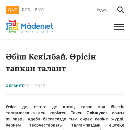
QAZ
RUS
ENG
Әбіш Кекілбай. Өрісін
тапқан талант
22.11.2022
ӘДЕБИЕТ
Өзіне де, өзгеге де қатаң талап қоя білетін
талғампаздығымен көрінген Тәкен Әлімқұлов соңғы
жылдары әдеби баспасөзде тым сирек көрініп жүрді.
Көркем творчестводағы талғампаздық ештеңе