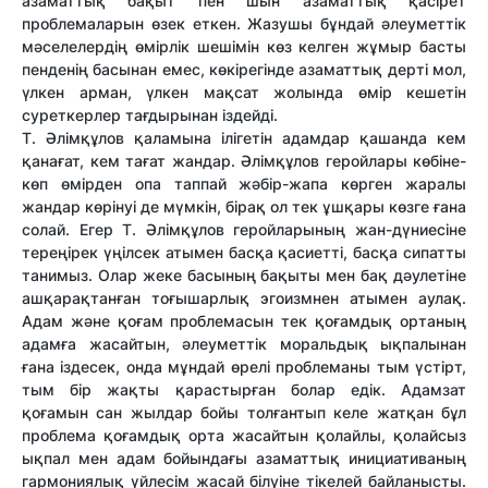
азаматтық бақыт пен шын азаматтық қасірет
проблемаларын өзек еткен. Жазушы бұндай әлеуметтік
мәселелердің өмірлік шешімін көз келген жұмыр басты
пенденің басынан емес, көкірегінде азаматтық дерті мол,
үлкен арман, үлкен мақсат жолында өмір кешетін
суреткерлер тағдырынан іздейді.
Т. Әлімқұлов қаламына ілігетін адамдар қашанда кем
қанағат, кем тағат жандар. Әлімқұлов геройлары көбіне-
көп өмірден опа таппай жәбір-жапа көрген жаралы
жандар көрінуі де мүмкін, бірақ ол тек ұшқары көзге ғана
солай. Егер Т. Әлімқұлов геройларының жан-дүниесіне
тереңірек үңілсек атымен басқа қасиетті, басқа сипатты
танимыз. Олар жеке басының бақыты мен бақ дәулетіне
ашқарақтанған тоғышарлық эгоизмнен атымен аулақ.
Адам және қоғам проблемасын тек қоғамдық ортаның
адамға жасайтын, әлеуметтік моральдық ықпалынан
ғана іздесек, онда мұндай өрелі проблеманы тым үстірт,
тым бір жақты қарастырған болар едік. Адамзат
қоғамын сан жылдар бойы толғантып келе жатқан бұл
проблема қоғамдық орта жасайтын қолайлы, қолайсыз
ықпал мен адам бойындағы азаматтық инициативаның
гармониялық үйлесім жасай білуіне тікелей байланысты.