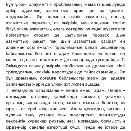
Бұл үлкен әлеуметтік проблеманың жемісті шешілуінде
әрбір адамның азаматтық өресі де аз қызмет
атқармайды. Әр адамның өзінің азаматтық орнын,
азаматтық парызын, өз өмірінің мән-маңызын түсіне
білуі, үлкен азаматтық өреге көтерілуі оп-оңай жүзеге аса
қоймайтын күрделі де шытырман процесс. Шын
азаматтық бақыт пен шын азаматтық қасірет ең
алдымен осы өмірлік проблеманың қалай шешілгеніне,
байланысты. Көп ретте адам басындағы ең үлкен, ең
мәнді, ең өзекті драматизм де осы арнада туындайды. Т.
Әлімқұлов осынау өмірлік проблеманың драмалық, тіпті
трагедиялық кескінін көрсетуден де тайсақтамайды. Ол
бұл драманың қоғамға байланысты жерін де, адамға
байланысты жерін де үлкен жітілікпен ашады.
Т. Әлімқұлов қаһарманы – пенде емес, адам. Пенде –
қоғамдық ортаның қалыбында соғылып, қоғамдық
ортаның ықпалында кетіп, ығына жығыла беретін, өз
ырқы, өз еркі жоқ жан иесі. Адам қоғамдық ортаның
құлқын тану үстінде оны жақсартып, жаңғыртуды
көксейтін күрескер рухтың иесі, қоғамдық болмыстың
бірден-бір саналы өзгертуші күші. Пенде не істесе де