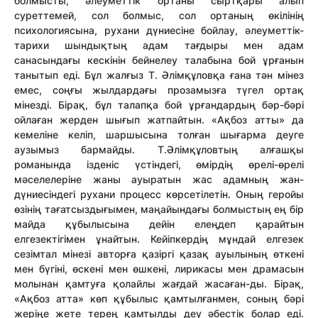
болмысты, әлеуметтік ортаны сыртқары алып
суреттемей, сол болмыс, сол ортаның өкілінің
психологиясына, рухани дүниесіне бойлау, әлеуметтік-
тарихи шындықтың адам тағдыры мен адам
санасындағы кескінін бейнелеу талабына бой ұрғанын
танытып еді. Бұл жалғыз Т. Әлімқұловқа ғана тән мінез
емес, соңғы жылдардағы прозамызға түгел ортақ
мінезді. Бірақ, бұл талапқа бой ұрғандардың бәр-бәрі
ойлаған жерден шығып жатпайтын. «Ақбоз атты» да
кемеліне келіп, шаршысына толған шығарма деуге
аузымыз бармайды. Т.Әлімқұловтың алғашқы
романында ізденіс үстіндегі, өмірдің өрелі-өрелі
мәселелеріне жаны ауыратын жас адамның жан-
дүниесіндегі рухани процесс көрсетілетін. Оның геройы
өзінің тағатсыздығымен, маңайындағы болмыстың ең бір
майда құбылысына дейін елеңдеп қарайтын
елгезектігімен ұнайтын. Кейіпкердің мұндай елгезек
сезімтал мінезі авторға қазіргі қазақ ауылының өткені
мен бүгіні, өскені мен өшкені, лирикасы мен драмасын
молынан қамтуға қолайлы жағдай жасаған-ды. Бірақ,
«Ақбоз атта» көп құбылыс қамтылғанмен, соның бәрі
жеріңе жете терең қамтылды деу әбестік болар еді.