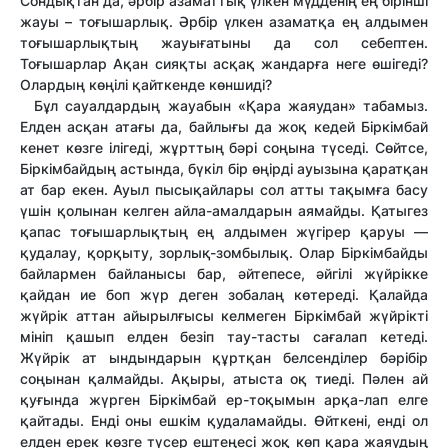
Сондықтан да, әрбір азаматтық үлкен мүдденің ең бірінші
жауы – тоғышарлық. Әрбір үлкен азаматқа ең алдымен
тоғышарлықтың жауығатыны да сол себептен.
Тоғышарлар Ақан сияқты асқақ жандарға неге өшігеді?
Олардың көңілі қайткенде көншиді?
Бұл сауалдардың жауабын «Қара жаяудан» табамыз.
Елден асқан атағы да, байлығы да жоқ кедей Біркімбай
кенет көзге ілігеді, жұрттың бәрі соңына түседі. Сөйтсе,
Біркімбайдың астында, бүкіл бір өңірді ауызына қаратқан
ат бар екен. Ауыл пысықайлары сол атты тақымға басу
үшін қолынан келген айла-амалдарын аямайды. Қатыгез
қапас тоғышарлықтың ең алдымен жүгірер қаруы —
қудалау, қорқыту, зорлық-зомбылық. Олар Біркімбайды
байлармен байланысы бар, әйтепесе, әйгілі жүйрікке
қайдан ие боп жүр деген зобалаң көтереді. Қалайда
жүйрік аттан айырылғысы келмеген Біркімбай жүйрікті
мініп қашып елден безіп тау-тасты сағалап кетеді.
Жүйрік ат ындындарын құртқан белсенділер бәрібір
соңынан қалмайды. Ақыры, атыста оқ тиеді. Пәлен ай
қуғында жүрген Біркімбай ер-тоқымын арқа-лап елге
қайтады. Енді оны ешкім қудаламайды. Өйткені, енді ол
елден ерек көзге түсер ештеңесі жоқ көп қара жаяудың