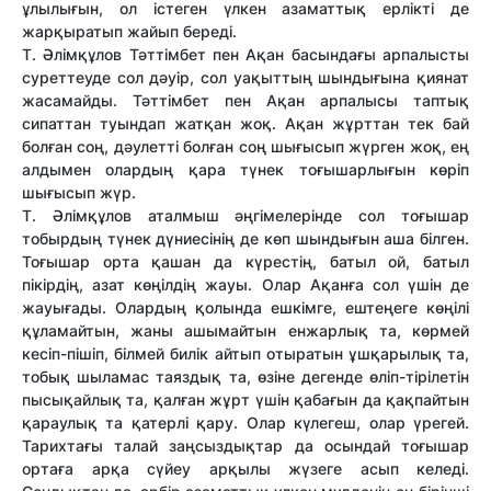
ұлылығын, ол істеген үлкен азаматтық ерлікті де
жарқыратып жайып береді.
Т. Әлімқұлов Тәттімбет пен Ақан басындағы арпалысты
суреттеуде сол дәуір, сол уақыттың шындығына қиянат
жасамайды. Тәттімбет пен Ақан арпалысы таптық
сипаттан туындап жатқан жоқ. Ақан жұрттан тек бай
болған соң, дәулетті болған соң шығысып жүрген жоқ, ең
алдымен олардың қара түнек тоғышарлығын көріп
шығысып жүр.
Т. Әлімқұлов аталмыш әңгімелерінде сол тоғышар
тобырдың түнек дүниесінің де көп шындығын аша білген.
Тоғышар орта қашан да күрестің, батыл ой, батыл
пікірдің, азат көңілдің жауы. Олар Ақанға сол үшін де
жауығады. Олардың қолында ешкімге, ештеңеге көңілі
құламайтын, жаны ашымайтын енжарлық та, көрмей
кесіп-пішіп, білмей билік айтып отыратын ұшқарылық та,
тобық шыламас таяздық та, өзіне дегенде өліп-тірілетін
пысықайлық та, қалған жұрт үшін қабағын да қақпайтын
қараулық та қатерлі қару. Олар күлегеш, олар үрегей.
Тарихтағы талай заңсыздықтар да осындай тоғышар
ортаға арқа сүйеу арқылы жүзеге асып келеді.