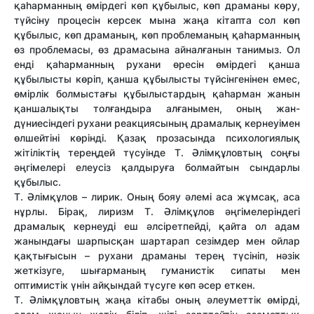
қаһарманның өмірдегі көп құбылыс, көп драманы көру,
түйсіну процесін керсек мына жаңа кітапта сол көп
құбылыс, көп драманың, көп проблеманың қаһарманның
өз проблемасы, өз драмасына айналғанын танимыз. Ол
енді қаһарманның рухани өресін өмірдегі қанша
құбылысты көріп, қанша құбылысты түйсінгенінен емес,
өмірлік болмыстағы құбылыстардың қаһарман жанын
қаншалықты толғандыра алғанымен, оның жан-
дүниесіндегі рухани реакциясының драмалық кернеуімен
өлшейтіні көрінді. Қазақ прозасында психологиялық
жітіліктің тереңдей түсуінде Т. Әлімқұловтың соңғы
әңгімелері елеусіз қалдыруға болмайтын сындарлы
құбылыс.
Т. Әлімқұлов – лирик. Оның бояу әлемі аса жұмсақ, аса
нұрлы. Бірақ, лиризм Т. Әлімқұлов әңгімелеріндегі
драмалық кернеуді еш әлсіретпейді, қайта ол адам
жанындағы шарпысқан шартарап сезімдер мен ойлар
қақтығысын – рухани драманы терең түсініп, нәзік
жеткізуге, шығарманың гуманистік сипаты мен
оптимистік үнін айқындай түсуге көп әсер еткен.
Т. Әлімқұловтың жаңа кітабы оның әлеуметтік өмірді,