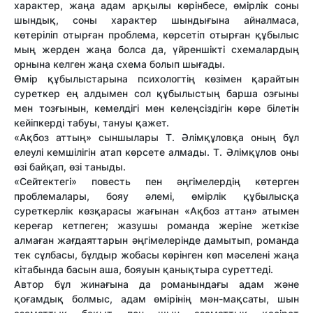
характер, жаңа адам арқылы көрінбесе, өмірлік соны
шындық, соны характер шындығына айналмаса,
көтеріліп отырған проблема, көрсетіп отырған құбылыс
мың жерден жаңа болса да, үйреншікті схемалардың
орнына келген жаңа схема болып шығады.
Өмір құбылыстарына психологтің көзімен қарайтын
суреткер ең алдымен сол құбылыстың барша озғыны
мен тозғынын, кемелдігі мен келеңсіздігін көре білетін
кейіпкерді табуы, тануы қажет.
«Ақбоз аттың» сыншылары Т. Әлімқұловқа оның бұл
елеулі кемшілігін атап көрсете алмады. Т. Әлімқұлов оны
өзі байқап, өзі таныды.
«Сейтектегі» повесть пен әңгімелердің көтерген
проблемалары, бояу әлемі, өмірлік құбылысқа
суреткерлік көзқарасы жағынан «Ақбоз аттан» атымен
кереғар кетпеген; жазушы романда жеріне жеткізе
алмаған жағдаяттарын әңгімелерінде дамытып, романда
тек сұлбасы, бұлдыр жобасы көрінген көп мәселені жаңа
кітабында басын аша, бояуын қанықтыра суреттеді.
Автор бұл жинағына да романындағы адам және
қоғамдық болмыс, адам өмірінің мән-мақсаты, шын