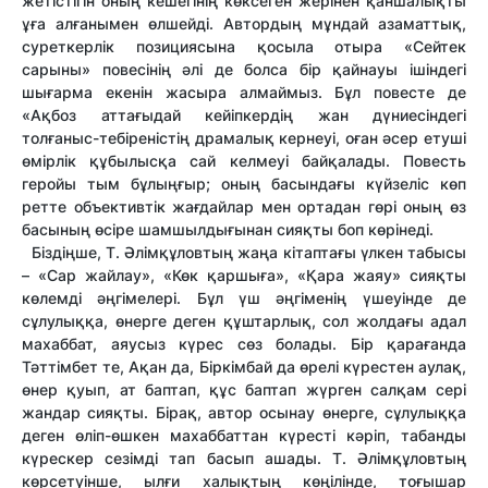
жетістігін оның кешегінің көксеген жерінен қаншалықты
ұға алғанымен өлшейді. Автордың мұндай азаматтық,
суреткерлік позициясына қосыла отыра «Сейтек
сарыны» повесінің әлі де болса бір қайнауы ішіндегі
шығарма екенін жасыра алмаймыз. Бұл повесте де
«Ақбоз аттағыдай кейіпкердің жан дүниесіндегі
толғаныс-тебіреністің драмалық кернеуі, оған әсер етуші
өмірлік құбылысқа сай келмеуі байқалады. Повесть
геройы тым бұлыңғыр; оның басындағы күйзеліс көп
ретте объективтік жағдайлар мен ортадан гөрі оның өз
басының өсіре шамшылдығынан сияқты боп көрінеді.
Біздіңше, Т. Әлімқұловтың жаңа кітаптағы үлкен табысы
– «Сар жайлау», «Көк қаршыға», «Қара жаяу» сияқты
көлемді әңгімелері. Бұл үш әңгіменің үшеуінде де
сұлулыққа, өнерге деген құштарлық, сол жолдағы адал
махаббат, аяусыз күрес сөз болады. Бір қарағанда
Тәттімбет те, Ақан да, Біркімбай да өрелі күрестен аулақ,
өнер қуып, ат баптап, құс баптап жүрген салқам сері
жандар сияқты. Бірақ, автор осынау өнерге, сұлулыққа
деген өліп-өшкен махаббаттан күресті кәріп, табанды
күрескер сезімді тап басып ашады. Т. Әлімқұловтың
көрсетуінше, ылғи халықтың көңілінде, тоғышар