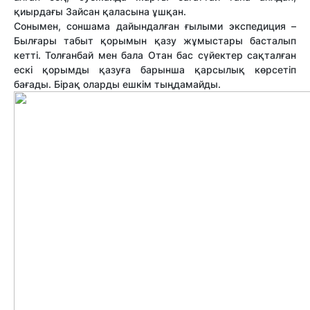
қиырдағы Зайсан қаласына ұшқан.
Сонымен, соншама дайындалған ғылыми экспедиция –
Былғары табыт қорымын қазу жұмыстары басталып
кетті. Толғанбай мен бала Отан бас сүйектер сақталған
ескі қорымды қазуға барынша қарсылық көрсетіп
бағады. Бірақ оларды ешкім тыңдамайды.