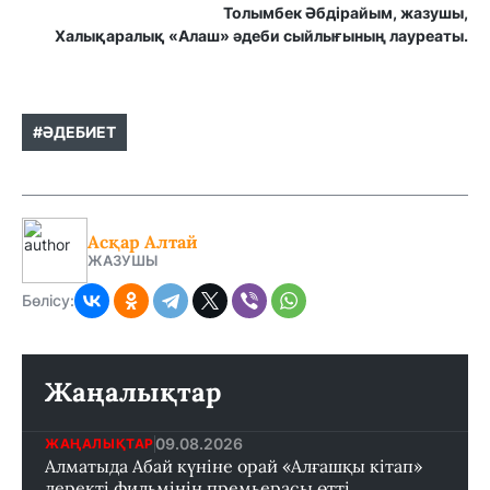
Толымбек Әбдірайым, жазушы,
Халықаралық «Алаш» әдеби сыйлығының лауреаты.
#ӘДЕБИЕТ
Асқар Алтай
ЖАЗУШЫ
Бөлісу:
Жаңалықтар
09.08.2026
ЖАҢАЛЫҚТАР
Алматыда Абай күніне орай «Алғашқы кітап»
деректі фильмінің премьерасы өтті