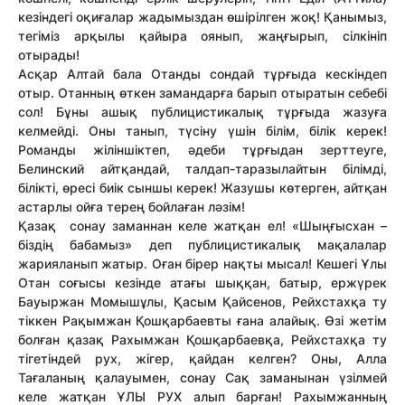
кезіндегі оқиғалар жадымыздан өшірілген жоқ! Қанымыз,
тегіміз арқылы қайыра оянып, жаңғырып, сілкініп
отырады!
Асқар Алтай бала Отанды сондай тұрғыда кескіндеп
отыр. Отанның өткен замандарға барып отыратын себебі
сол! Бұны ашық публицистикалық тұрғыда жазуға
келмейді. Оны танып, түсіну үшін білім, білік керек!
Романды жіліншіктеп, әдеби тұрғыдан зерттеуге,
Белинский айтқандай, талдап-таразылайтын білімді,
білікті, өресі биік сыншы керек! Жазушы көтерген, айтқан
астарлы ойға терең бойлаған ләзім!
Қазақ сонау заманнан келе жатқан ел! «Шыңғысхан –
біздің бабамыз» деп публицистикалық мақалалар
жарияланып жатыр. Оған бірер нақты мысал! Кешегі Ұлы
Отан соғысы кезінде атағы шыққан, батыр, ержүрек
Бауыржан Момышұлы, Қасым Қайсенов, Рейхстахқа ту
тіккен Рақымжан Қошқарбаевты ғана алайық. Өзі жетім
болған қазақ Рахымжан Қошқарбаевқа, Рейхстахқа ту
тігетіндей рух, жігер, қайдан келген? Оны, Алла
Тағаланың қалауымен, сонау Сақ заманынан үзілмей
келе жатқан ҰЛЫ РУХ алып барған! Рахымжанның