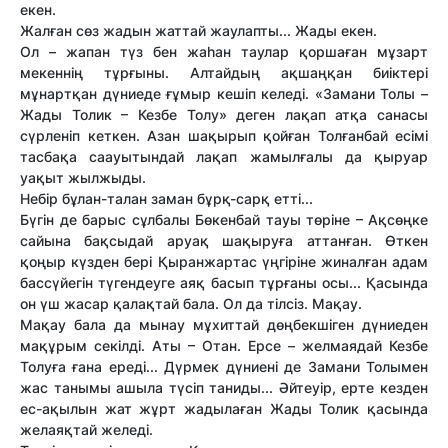
екен.
Жалған сөз жадын жаттай жаулапты... Жады екен.
Ол – жапан түз бен жаһан таулар қоршаған мұзарт
мекеннің тұрғыны. Алтайдың ақшаңқан биіктері
мұнартқан дүниеде ғұмыр кешіп келеді. «Замани Толы –
Жады Толик – Кезбе Толу» деген лақап атқа санасы
сүрленіп кеткен. Азан шақырып қойған Толғанбай есімі
тасбақа саауытындай лақап жамылғалы да қыруар
уақыт жылжыды.
Небір бұлан-талан заман бұрқ-сарқ етті...
Бүгін де барыс сұлбалы Бөкенбай тауы төріне – Ақсөңке
сайына бақсыдай аруақ шақыруға аттанған. Өткен
қоңыр күзден бері Қыранжартас үңгіріне жиналған адам
бассүйегін түгендеуге аяқ басып тұрғаны осы... Қасында
он үш жасар қалақтай бала. Ол да тілсіз. Мақау.
Мақау бала да мынау мұхиттай дөңбекшіген дүниеден
мақұрым секілді. Аты – Отан. Ерсе – желмаядай Кезбе
Толуға ғана ереді... Дүрмек дүниені де Замани Толымен
жас танымы ашыла түсіп таниды... Әйтеуір, ерте кезден
ес-ақылын жат жұрт жадылаған Жады Толик қасында
желаяқтай желеді.