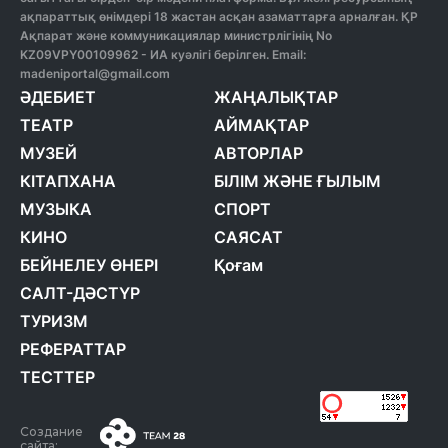
ақпараттық өнімдері 18 жастан асқан азаматтарға арналған. ҚР
Ақпарат және коммуникациялар министрлігінің No
KZ09VPY00109962 - ИА куәлігі берілген. Email:
madeniportal@gmail.com
ӘДЕБИЕТ
ЖАҢАЛЫҚТАР
ТЕАТР
АЙМАҚТАР
МУЗЕЙ
АВТОРЛАР
КІТАПХАНА
БІЛІМ ЖӘНЕ ҒЫЛЫМ
МУЗЫКА
СПОРТ
КИНО
САЯСАТ
БЕЙНЕЛЕУ ӨНЕРІ
Қоғам
САЛТ-ДӘСТҮР
ТУРИЗМ
РЕФЕРАТТАР
ТЕСТТЕР
Создание
сайта: