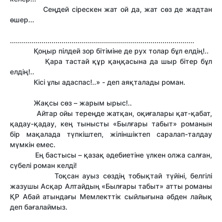
Сеңдей сірескен жат ой да, жат сөз де жадтан
өшер...
.............................................................................................
Қоңыр пілдей зор бітіміне де рух толар бұл елдің!..
Қара тастай құр қаңқасына да шыр бітер бұл
елдің!..
Кісі ұлы адаспас!..» - деп аяқталады роман.
Жақсы сөз – жарым ырыс!..
Айтар ойы тереңде жатқан, оқиғалары қат-қабат,
қадау-қадау, кең тынысты «Былғары табыт» романын
бір мақалада түпкіштеп, жіліншіктеп саралап-талдау
мүмкін емес.
Ең бастысы – қазақ әдебиетіне үлкен олжа салған,
сүбелі роман келді!
Тоқсан ауыз сөздің тобықтай түйіні, белгілі
жазушы Асқар Алтайдың «Былғары табыт» атты романы
ҚР Абай атындағы Мемлекттік сыйлығына әбден лайық
деп бағалаймыз.