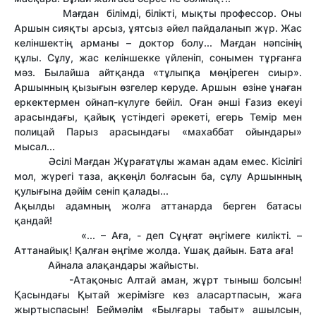
Мағдан білімді, білікті, мықты профессор. Оны
Аршын сияқты арсыз, ұятсыз әйел пайдаланып жүр. Жас
келіншектің арманы – доктор болу... Мағдан нәпсінің
құлы. Сұлу, жас келіншекке үйленіп, сонымен тұрғанға
мәз. Былайша айтқанда «тұлыпқа мөңіреген сиыр».
Аршынның қызығын өзгелер көруде. Аршын өзіне ұнаған
еркектермен ойнап-күлуге бейіл. Оған әнші Ғазиз екеуі
арасындағы, қайық үстіндегі әрекеті, егерь Темір мен
полицай Парыз арасындағы «махаббат ойындары»
мысал...
Әсілі Мағдан Жұрағатұлы жаман адам емес. Кісілігі
мол, жүрегі таза, ақкөңіл болғасын ба, сұлу Аршынның
қулығына дәйім сеніп қалады...
Ақылды адамның жолға аттанарда берген батасы
қандай!
«... – Аға, - деп Сұңғат әңгімеге килікті. –
Аттанайық! Қалған әңгіме жолда. Ұшақ дайын. Бата аға!
Айнала алақандары жайысты.
-Атақоныс Алтай аман, жұрт тыныш болсын!
Қасындағы Қытай жерімізге көз аласартпасын, жаға
жыртыспасын! Беймәлім «Былғары табыт» ашылсын,