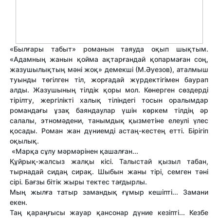
«Былғары табыт» романын таяуда оқып шықтым.
«Адамның жанын қойма ақтарғандай қопармаған соң,
жазушылықтың мәні жоқ» демекші (М.Әуезов), аталмыш
туынды төгілген тіл, жорғадай жүрдектігімен баурап
алды. Жазушының тілдік қоры мол. Көнерген сөздерді
тірілту, жергілікті халық тіліндегі тосын оралымдар
романдағы ұзақ баяндаулар үшін көркем тілдің әр
салалы, этномәдени, танымдық қызметіне елеулі үлес
қосады. Роман жан дүниемді астаң-кестең етті. Бірігіп
оқылық.
«Марқа сұлу мәрмәрінен қашалған...
Құйрық-жалсыз жалқы кісі. Талыстай қызыл табан,
тырнадай сидаң сирақ. Шыбын жаны тірі, семген тәні
сірі. Бағзы бітік жыры тектес тағдырлы.
Мың жылға татыр замандық ғұмыр кешіпті... Замани
екен.
Таң қараңғысы жауар қансонар дүние кезіпті... Кезбе