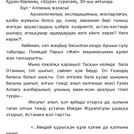
Құран-Кәрімнің, «Шура» сүресінің, 30-шы аятында.
Бұл – Алланың жазасы!
Археологиялық экспедицияның жоспарлаған,
қазба жұмысы болса да, сонау заманнан бері тыныш
жатқан аруақтардың қабірін күңірентіп, астаң-кестеңін
шығару атаққұмар адамдардан өзге кімге керек? Неге
керек?!.
Кейіннен, сел жаңбыр басылған кезде Аршын сұлу
табылды. Полицай Парыз «Жип» машинасымен құлап
жан тапсырыпты.
Мына ғажапқа қараңыз! Тасқын кезінде бала
Отанның тілі шығып, сөйлеп қоя берді. Ол Ғазиздің
баласы болып шықты. Сол елгезек бала құзар шыңның
басына шығып, алтын тәжді алып келгенше әкесі Ғазиз
Аллаға жалбарынып, ұлының аман-есен оралуын тілеп
тұрды...
Инсульт алып, қол арбада отырса да, қолына
тиген алтын тәжді ұстаған Мағдан Жұрағатұлы ұшаққа
отырып, Астанаға жол тартты.
«...Көндей құрысқан құла қоғам да қалпына
келер...