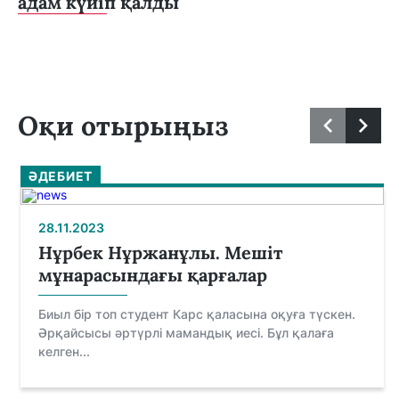
адам күйіп қалды
Оқи отырыңыз
ӘДЕБИЕТ
28.11.2023
Нұрбек Нұржанұлы. Мешіт
мұнарасындағы қарғалар
Биыл бір топ студент Карс қаласына оқуға түскен.
Әрқайсысы әртүрлі мамандық иесі. Бұл қалаға
келген...