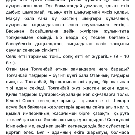
ауырсынған жоқ. Түк болмағандай домалап, «дың» етіп
дыбыс шығармай, «шың» етіп шыңғырмай үнсіз қалды.
Мақау бала ғана қу бастың шыңғыра құлағанын,
ауырсына ыңқылдағанын сана саумалымен естіді...
Басынан бақайшағына дейін жүгірген жұлын-тұта
толқынымен сезінді. Бір кезде оқ тескен бейтаныс
бассүйектің дыңылдаған, зыңылдаған нәзік толқыны
саумал санасын сілкінтті.
Селк етті тарамыс тәні... солқ етті ет жүрегі!..» (9 – 10
бет).
Отан мен Толғанбай өткен замандарға неге барады?
Толғанбай тағдыры – бүгінгі күнгі бала Отанның тағдыры
сияқты. Толғанбай, бір жағынан өлі аруақ, бір жағынан
тірі адам секілді. Толғанбай жүз жастан асқан адам.
Қилы тағдыры бұлтарыс-бұралаңы көп оқиғаларға толы.
Кешегі Совет кезеңінде орысқа қызмет етті. Шекара
асуға бел байлаған жерлестерін арналы сайға алып келіп,
қызыл империяның жасағымен бірге қазақты қыруға
тікелей қатысты. Әкесін аштыққа ұрындырды! Сол күнәлі
ісіне өкіне ме, енді кеп шейіт кеткендердің бас сүйектерін
қорғап әлек. Бұл - адамның екіге жарылуы, болмаса