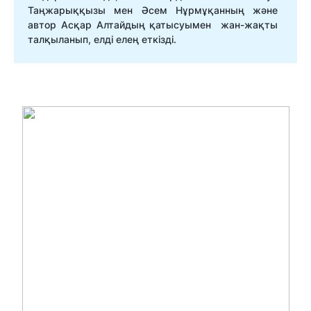
Таңжарыққызы мен Әсем Нұрмұқанның және
автор Асқар Алтайдың қатысуымен жан-жақты
талқыланып, елді елең еткізді.