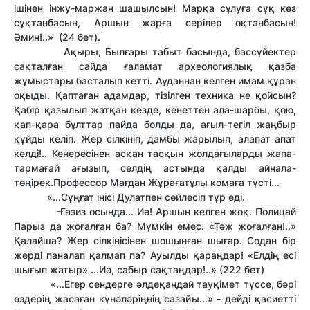
ішінен інжу-маржан шашылсын! Марқа сұлуға сұқ көз
сұқтанбасын, Аршын жарға серілер оқтанбасын!
Әмин!..» (24 бет).
Ақыры, Былғары табыт басында, бассүйектер
сақталған сайда ғаламат археологиялық қазба
жұмыстары басталып кетті. Ауданнан келген имам құран
оқыды. Қаптаған адамдар, тізілген техника не қойсын?
Қабір қазылып жатқан кезде, кенеттен ала-шарбы, қою,
қап-қара бұлттар пайда болды да, ағыл-тегіл жаңбыр
құйды келіп. Жер сілкініп, дамбы жарылып, алапат апат
келді!.. Кенересінен асқан тасқын жолдағыларды жапа-
тармағай ағызып, селдің астында қалды айнала-
төңірек.Профессор Мағдан Жұрағатұлы комаға түсті...
«...Сұңғат інісі Дулатпен сөйлесіп тұр еді.
-Ғазиз осында... Иә! Аршын келген жоқ. Полицай
Парыз да жоғалған ба? Мүмкін емес. «Тәж жоғалған!..»
Қалайша? Жер сілкінісінен шошынған шығар. Содан бір
жерді паналап қалмап па? Ауылды қараңдар! «Елдің есі
шығып жатыр» ...Иә, сабыр сақтаңдар!..» (222 бет)
«...Егер сендерге әлдеқандай тауқімет түссе, бәрі
өздерің жасаған күнәләріңнің сазайы...» - дейді қасиетті