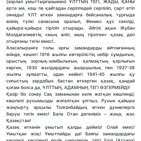
(зорлап ұмыттырғанымен) ҰЛТТЫҢ ТЕГІ, ЖАДЫ, ҚАНЫ
ерте ме, кеш пе қайтадан серіппедей серпіліп, сарт етіп
оянады! ҰЛТ өткен замандарға бейсаналық тұрғыда
өзінің түпкі санасына оралып, Феникс құс секілді,
қайыра-қайыра тіріліп отырады. Әйгілі ақын Жұбан
Молдағалиевтің «мың өліп, мың тірілген» қазақ деп
отырғаны тегін емес!..
Аласапыранға толы арғы замандарды айтпағанның
өзінде, кешегі 1916 жылғы көтерілістің небір сұмдығын,
орыстың зорлық-зомбылығын, қалмақтың қорлығын
көрген, 1930 жылдардағы ашаршылық пен 1937-38
жылғы зұлматты, одан кейінгі 1941-45 жылғы қу
соғыстың зардабын бастан өткерген қазақ, қандай
қоғам болса да, ҰЛТТЫҢ, АДАМНЫҢ ТЕГІ ӨЗГЕРМЕЙДІ!
Қазір біз сонау Сақ заманынан келе жатқан көшпенді,
көшпелі рухымызды жоғалтқан ұлтпыз. Рухын қайыра
жаңғырту арқылы Толғанбайдың өткен дүниелерге
баруы тегін емес! Бала Отан дегеніміз – жаңа, жас
Қазақстан!
Қазақ өткенін ұмытып қалды дейміз! Олай емес!
Ұмытқан жоқ! Ұмытпайды да! Баяғы замандардағы
көшпелі, көшпенді ерлік шерулерін, тіпті Еділ (Аттила)