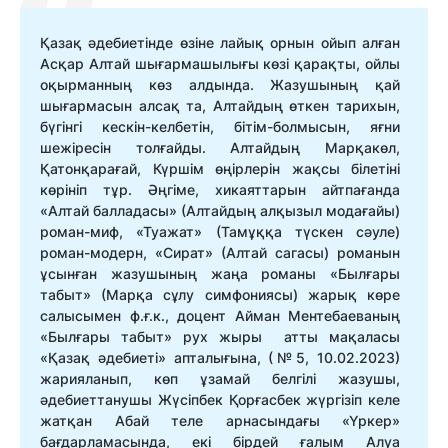
Қазақ әдебиетінде өзіне лайық орнын ойып алған
Асқар Алтай шығармашылығы көзі қарақты, ойлы
оқырманның көз алдында. Жазушының қай
шығармасын алсақ та, Алтайдың өткен тарихын,
бүгінгі кескін-келбетін, бітім-болмысын, яғни
шежіресін толғайды. Алтайдың Марқакөл,
Қатонқарағай, Күршім өңірлерін жақсы білетіні
көрініп тұр. Әңгіме, хикаяттарын айтпағанда
«Алтай балладасы» (Алтайдың алқызыл модағайы)
роман-миф, «Туажат» (Тамұққа түскен сәуле)
роман-модерн, «Сират» (Алтай сагасы) романын
ұсынған жазушының жаңа романы «Былғары
табыт» (Марқа сұлу симфониясы) жарық көре
салысымен ф.ғ.к., доцент Айман Ментебаеваның
«Былғары табыт» рух жыры атты мақаласы
«Қазақ әдебиеті» апталығына, (№5, 10.02.2023)
жарияланып, көп ұзамай белгілі жазушы,
әдебиеттанушы Жүсіпбек Қорғасбек жүргізіп келе
жатқан Абай теле арнасындағы «Үркер»
бағдарламасында, екі бірдей ғалым Алуа