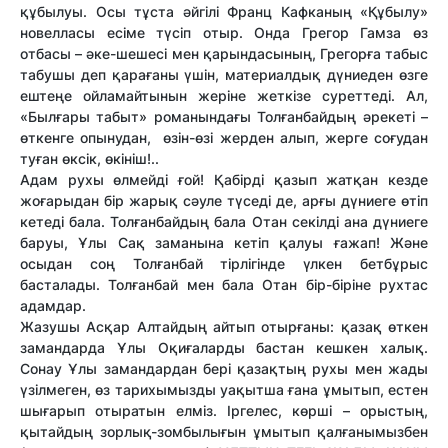
құбылуы. Осы тұста әйгілі Франц Кафканың «Құбылу»
новелласы есіме түсіп отыр. Онда Грегор Гамза өз
отбасы – әке-шешесі мен қарындасының, Грегорға табыс
табушы деп қарағаны үшін, материалдық дүниеден өзге
ештеңе ойламайтынын жеріне жеткізе суреттеді. Ал,
«Былғары табыт» романындағы Толғанбайдың әрекеті –
өткенге опынудан, өзін-өзі жерден алып, жерге соғудан
туған өксік, өкініш!..
Адам рухы өлмейді ғой! Қабірді қазып жатқан кезде
жоғарыдан бір жарық сәуле түседі де, арғы дүниеге өтіп
кетеді бала. Толғанбайдың бала Отан секілді ана дүниеге
баруы, Ұлы Сақ заманына кетіп қалуы ғажап! Және
осыдан соң Толғанбай тірлігінде үлкен бетбұрыс
басталады. Толғанбай мен бала Отан бір-біріне рухтас
адамдар.
Жазушы Асқар Алтайдың айтып отырғаны: қазақ өткен
замандарда Ұлы Оқиғаларды бастан кешкен халық.
Сонау Ұлы замандардан бері қазақтың рухы мен жады
үзілмеген, өз тарихымызды уақытша ғана ұмытып, естен
шығарып отыратын елміз. Іргелес, көрші – орыстың,
қытайдың зорлық-зомбылығын ұмытып қалғанымызбен