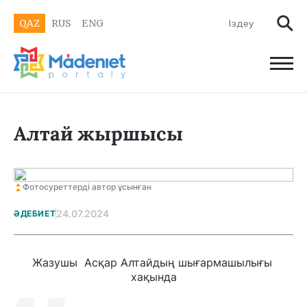
QAZ
RUS
ENG
Алтай жыршысы
Фотосуреттерді автор ұсынған
24.07.2024
ӘДЕБИЕТ
Жазушы Асқар Алтайдың шығармашылығы
хақында