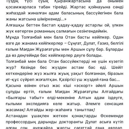
Түздің түсі суық Қыранжартасына да онымен
қосамжарласа табан тірейді. Жартас қойнауына сәнді
жиһаздай жиналған адам баласының бассүйегінен бала
жаны жатсына шіміркенеді...»
Алғашқы беттен бастап қадау-қадау астарлы ой, үлкен
жүк көтерген романның салмағын сезінгендеймін.
Мұнда Толғанбай мен бала Отан басты кейіпкер. Одан
өзге де жанама кейіпкерлер – Сұңғат, Дулат, Ғазиз, белгілі
ғалым Мағдан Жұрағатұлы мен Аршын сұлу бар. Бұларды
да өз деңгейінде бас кейіпкерлер деуге болады.
Толғанбай мен бала Отан бассүйектерді не үшін күзетіп
жүр? Кезінде бес жүзден астам бас еді. Шейіт
кеткендеріне жүз жылға жуық уақыт болғаннан, біразын
ит-құс сүйреп жоғалтқан. Қазіргісі үш жүздей ғана бас...
Қасына өзінен отыз жас кіші «эскорт» әйелі Аршын
сұлуды ертіп, ғалым Мағдан Жұрағатұлы Алтайдағы
«Былғары табыт» елді-мекеніне Алтын адам іздеуге,
ғылыми экспедияға келе жатыр. Әлемге сенсация
жасамақ! Алтайды жер-жаһанға танытпақ!
Астанадан ұшақпен жеткен қонақтарды Өскеменде
профессордың дарынды докторанты Дулат асыға күтіп
алған соң, әуежайда жарты сағаттай ғана аялдап,