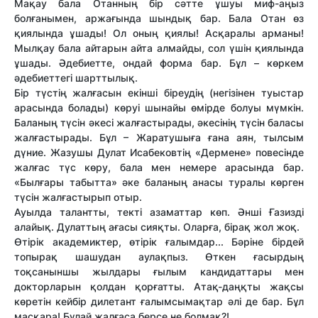
Мақау бала Отанның бір сәтте ұшуы миф-аңыз
болғанымен, аржағында шындық бар. Бала Отан өз
қиялында ұшады! Ол оның қиялы! Асқаралы арманы!
Мылқау бала айтарын айта алмайды, сол үшін қиялында
ұшады. Әдебиетте, ондай форма бар. Бұл – көркем
әдебиеттегі шарттылық.
Бір түстің жалғасын екінші біреудің (негізінен туыстар
арасында болады) көруі шынайы өмірде болуы мүмкін.
Баланың түсін әкесі жалғастырады, әкесінің түсін баласы
жалғастырады. Бұл – Жаратушыға ғана аян, тылсым
дүние. Жазушы Дулат Исабековтің «Дермене» повесінде
жалғас түс көру, бала мен немере арасында бар.
«Былғары табытта» әке баланың анасы туралы көрген
түсін жалғастырып отыр.
Ауылда талантты, текті азаматтар көп. Әнші Ғазизді
алайық. Дулаттың ағасы сияқты. Оларға, бірақ жол жоқ.
Өтірік академиктер, өтірік ғалымдар... Бәріне бірдей
топырақ шашудан аулақпыз. Өткен ғасырдың
тоқсаныншы жылдары ғылым кандидаттары мен
докторларын қолдан қорғатты. Атақ-даңқты жақсы
көретін кейбір дилетант ғалымсымақтар әлі де бар. Бұл
масқара! Бұлай жалғаса берсе не болмақ?!.