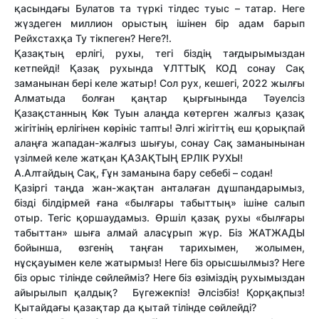
қасындағы Булатов та түркі тілдес туыс – татар. Неге
жүздеген миллион орыстың ішінен бір адам барып
Рейхстахқа Ту тікпеген? Неге?!.
Қазақтың ерлігі, рухы, тегі біздің тағдырымыздан
кетпейді! Қазақ рухында ҰЛТТЫҚ КОД сонау Сақ
заманынан бері келе жатыр! Сол рух, кешегі, 2022 жылғы
Алматыда болған қаңтар қырғынында Тәуелсіз
Қазақстанның Көк Туын алаңда көтерген жалғыз қазақ
жігітінің ерлігінен көрініс тапты! Әлгі жігіттің еш қорықпай
алаңға жападан-жалғыз шығуы, сонау Сақ заманынынан
үзілмей келе жатқан ҚАЗАҚТЫҢ ЕРЛІК РУХЫ!
А.Алтайдың Сақ, Ғұн заманына бару себебі – содан!
Қазіргі таңда жан-жақтан анталаған дұшпандарымыз,
бізді білдірмей ғана «былғары табыттың» ішіне салып
отыр. Тегіс қоршаудамыз. Өршіл қазақ рухы «былғары
табыттан» шыға алмай аласұрып жүр. Біз ЖАТЖАДЫ
бойынша, өзгенің таңған тарихымен, жолымен,
нұсқауымен келе жатырмыз! Неге біз орысшылмыз? Неге
біз орыс тілінде сөйлейміз? Неге біз өзіміздің рухымыздан
айырылып қалдық? Бүгежекпіз! Әлсізбіз! Қорқақпыз!
Қытайдағы қазақтар да қытай тілінде сөйлейді?