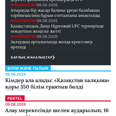
09.08.2026
ЖАҢАЛЫҚТАР
Атырауда бір жасар баланы ұрған балабақша
тәрбиешісінің бұрын сотталғаны анықталды
09.08.2026
ЖАҢАЛЫҚТАР
Қазақстандық Дияр Нұрғожай UFC турнирінде
нокаутпен жеңіске жетті
09.08.2026
ЖАҢАЛЫҚТАР
Ақтаудың орталығында жолда кроссовер
өртенді
БАРЛЫҚ ЖАНАЛЫҚТАР
БІЛІМ ЖӘНЕ ҒЫЛЫМ
09.08.2026
Кімдер ала алады: «Қазақстан халқына»
қоры 350 білім грантын бөлді
PESTEL
09.08.2026
Алау мерекесінде шелек аударылып, 16