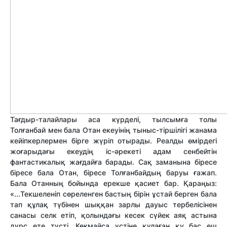
Тағдыр-талайлары аса күрделі, тылсымға толы
Толғанбай мен бала Отан екеуінің тыныс-тіршілігі жанама
кейіпкерлермен бірге жүріп отырады. Реалды өмірдегі
жоғарыдағы екеудің іс-әрекеті адам сенбейтін
фантастикалық жағдайға барады. Сақ заманына біресе
біресе бала Отан, біресе Толғанбайдың баруы ғажап.
Бала Отанның бойында ерекше қасиет бар. Қараңыз:
«...Текшеленіп сөреленген бастың бірін ұстай берген бала
тап құлақ түбінен шыққан зарлы дауыс тербелісінен
санасы селк етіп, қолындағы кесек сүйек аяқ астына
дүрс ете түсті. Көкмайса үстіне құлаған қу бас еш