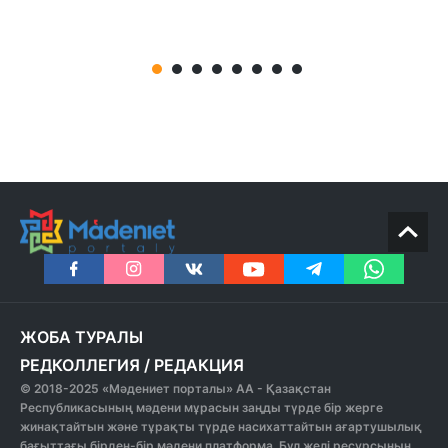
ЖОБА ТУРАЛЫ
РЕДКОЛЛЕГИЯ
/
РЕДАКЦИЯ
© 2018-2025 «Мәдениет порталы» АА - Қазақстан
Республикасының мәдени мұрасын заңды түрде бір жерге
жинақтайтын және тұрақты түрде насихаттайтын ағартушылық
бағыттағы бірден-бір мәдени платформа. Бұл желі ресурсының