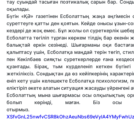
тау суындай тасыған поэтикалық сарын бар. Сонды
оқылады.
Бүгін «ҚӘ» газетінен Есболаттың жаңа әңгімесін 
суреттеуге қатты ден қоятын. Кейде онысы ұзын-со
кездері де жоқ емес. Бұл жолы ол суреткерлік шебер
Есболатта төгіліп тұрған көркем тілдің бар екенін
балықтай еркін сезінеді. Шығарманы оқи бастағ
қалыптасу үшін, Есболатқа маңдай терін төгіп, сти
пен Кекілбаев сияқты суреткерлерде ғана кездесе
қуантады. Бірақ, тым күрделеніп кеткен бүгінг
жеткіліксіз. Сондықтан да өз кейіпкерінің характе
еніп кету үшін келешекте Есболатқа психологизм, п
еліктіріп әкете алатын ситуация жасауды үйренгені а
Есболаттың мына шығармасы осы олқылықтың орны
болып көрінді, маған. Біз осы тал
отырмыз.
http://qazaqadebieti.kz/2
XSfvGnL25nwfvCSR8kOhzAeuNbs69eVylA4YMyFwhU