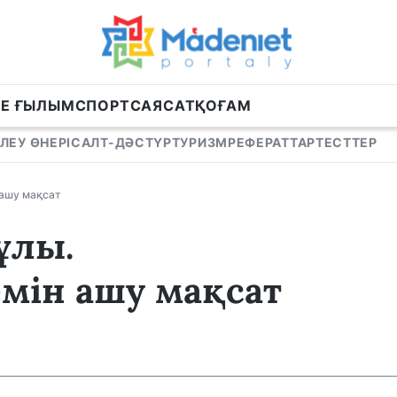
НЕ ҒЫЛЫМ
СПОРТ
САЯСАТ
ҚОҒАМ
ЛЕУ ӨНЕРІ
САЛТ-ДӘСТҮР
ТУРИЗМ
РЕФЕРАТТАР
ТЕСТТЕР
 ашу мақсат
ұлы.
емін ашу мақсат