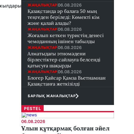
06.08.2026
ЖАҢАЛЫҚТАР
ылдары
Қазақстанда әр балаға 50 мың
теңгеден беріледі: Көмекті кім
және қалай алады?
06.08.2026
ЖАҢАЛЫҚТАР
Жоғалып кеткен туристің денесі
чемоданның ішінен табылды
06.08.2026
ЖАҢАЛЫҚТАР
Алматыдағы этномәдени
бірлестіктер сайлауға белсенді
қатысуға шақырды
06.08.2026
ЖАҢАЛЫҚТАР
Блогер Қайсар Қамза Вьетнамнан
Қазақстанға жеткізілді
БАРЛЫҚ ЖАНАЛЫҚТАР
PESTEL
06.08.2026
Ұлын құтқармақ болған әйел