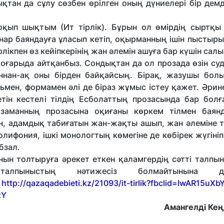
қтан да сұлу сөзбен өрілген оның дүниелері бір демд
оқып шықтым (Ит тірлік). Бұрын ол өмірдің сыртқы к
нар баяндауға ұласып кетіп, оқырманның ішін пыстыр
лікпен өз кейіпкерінің жан әлемін ашуға бар күшін салы
 жоғарыда айтқанбыз. Сондықтан да ол прозада өзін су
аннан-ақ оны бірден байқайсың. Бірақ, жазушы бол
льмен, формамен әлі де біраз жұмыс істеу қажет. Әрин
тін кестелі тілдің Есболаттың прозасында бар болға
і заманның прозасына оқиғаны көркем тілмен баян
рін, адамдық табиғатын жан-жақты ашып, жан әлеміне 
олифония, ішкі монологтың көмегіне де көбірек жүгіні
бзал.
н толтыруға әрекет еткен қаламгердің сәтті талпы
пыныстың нәтижесіз болмайтынына дәм
1093/it-tirlik?fbclid=IwAR15uXbYN
zY
Амангелді Кең