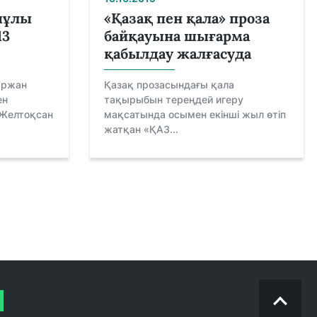
шұлы
«Қазақ пен қала» проза
13
байқауына шығарма
қабылдау жалғасуда
ыржан
Қазақ прозасындағы қала
ен
тақырыбын тереңдей игеру
 Желтоқсан
мақсатында осымен екінші жыл өтіп
жатқан «ҚАЗ...