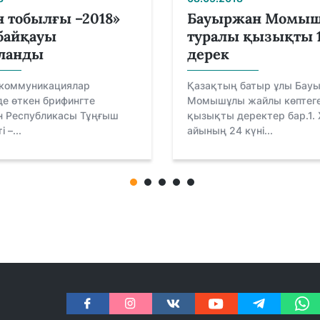
 тобылғы –2018»
Бауыржан Момы
байқауы
туралы қызықты 
ланды
дерек
коммуникациялар
Қазақтың батыр ұлы Бау
е өткен брифингте
Момышұлы жайлы көптег
н Республикасы Тұңғыш
қызықты деректер бар.1.
 –...
айының 24 күні...