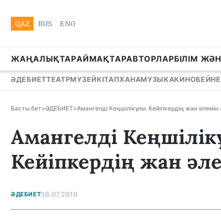
QAZ
RUS
ENG
ЖАҢАЛЫҚТАР
АЙМАҚТАР
АВТОРЛАР
БІЛІМ ЖӘ
ӘДЕБИЕТ
ТЕАТР
МУЗЕЙ
КІТАПХАНА
МУЗЫКА
КИНО
БЕЙНЕ
Басты бет
>
ӘДЕБИЕТ
>
Амангелді Кеңшілікұлы. Кейіпкердің жан әлемін
Амангелді Кеңшілік
Кейіпкердің жан әл
18.07.2019
ӘДЕБИЕТ