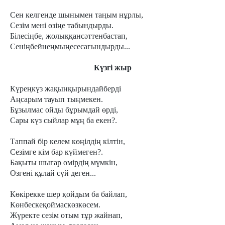
Сен келгенде шынымен таңым нұрлы,
Сезім мені өзіңе табындырды.
Білесіңбе, жолыққансәттенбастап,
Сеніңбейнеңмыңесесағындырды...
Күзгі жыр
Күреңкүз жақынқырындайберді
Аңсарым тауып тыңмекен.
Бұзылмас ойды бұрымдай өрді,
Сары күз сыйлар мұң ба екен?.
Таппай бір келем көңілдің кілтін,
Сезімге кім бар күймеген?.
Бақыты шығар өмірдің мүмкін,
Өзгені құлай сүй деген...
Көкірекке шер қойдым ба байлап,
Көнбескеқоймаскөзкөсем.
Жүректе сезім отым тұр жайнап,