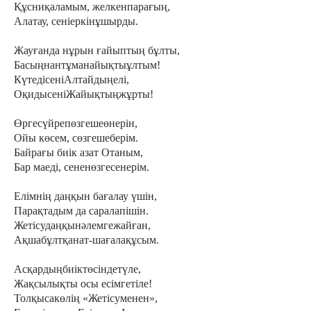
Құсниқаламым, желкенпарағың,
Алатау, сеніеркінұшырды.
Жауғанда нұрын ғайыптың бұлты,
Басыңнантұманайықтыұлтым!
КүтедісеніАлтайдыңелі,
ОқидысеніЖайықтыңжұрты!
Өргесүйрепөзгешеөнерін,
Ойы көсем, сөзгешеберім.
Байрағы биік азат Отаным,
Бар маеді, сененөзгесенерім.
Елімнің даңқын бағалау үшін,
Парақтадым да саралапішін.
Жетісудаңқынәлемгежайған,
Ақшабұлтқанат-шағалақұсым.
Асқардыңбиіктөсіндетүле,
Жақсылықты осы есімгетіле!
Толқысакөлің «Жетісуменен»,