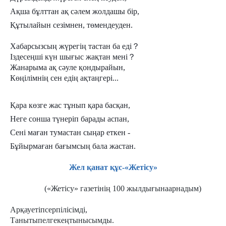
Ақша бұлттан ақ сәлем жолдашы бір,
Құтылайын сезімнен, төмендеуден.
Хабарсызсың жүрегің тастан ба еді
？
Іздесеңші күн шығыс жақтан мені
？
Жанарыма ақ сәуле қондырайын,
Көңілімнің сен едің ақтаңгері...
Қара көзге жас тұнып қара басқан,
Неге сонша түнеріп барады аспан,
Сені маған тумастан сыңар еткен -
Бұйырмаған бағымсың бала жастан.
Жел
қанат
құс
-«Жетісу»
(«Жетісу» газетінің 100 жылдығынаарнадым)
Арқауетіпсерпілісімді,
Танытыпелгекеңтынысымды.