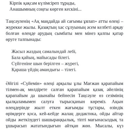
Кірпік қақсам күлімсіреп тұрады,
Анашымның соңғы көрген кескіні...
Таңсәуленің «Ақ маңдайда ай сағымы ұялап» атты өлеңі –
жүрекке жылы. Қазақтың хас сұлуының әсем келбеті арқау
болған өлеңде арудың сымбаты мен мінез қалпы қатар
өруге талпынады:
Жасыл жаздың самалындай лебі,
Бала қайың, майысады білегі.
Сүйгеніне шын берілген – жүрегі,
Қараша үйдің амандығы – тілегі.
Әйгілі «Сүйемін» өлеңі арқылы ұлы Мағжан қарапайым
тілмен-ақ мөлдірете салған қарапайым қазақ әйелінің
қарапайым да шынайы бейнесін Таңсәуле өз сезімінің
қылқаламымен салуға тырысқанын көреміз. Ақын
өлеңдерінде жылт еткен жағымды тұстары, өзіндік
өрімдерге қоса, кей-кейде жалаң дидактика, ойды айтар
ойды жеткізудегі шашыраңқылық, тіпті мағынасыздық та
ұшырасып жататындығын айтқан жөн. Мысалы, күз