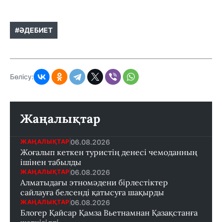
#ӘДЕБИЕТ
Бөлісу:
Жаңалықтар
06.08.2026
ЖАҢАЛЫҚТАР
Жоғалып кеткен туристің денесі чемоданның
ішінен табылды
06.08.2026
ЖАҢАЛЫҚТАР
Алматыдағы этномәдени бірлестіктер
сайлауға белсенді қатысуға шақырды
06.08.2026
ЖАҢАЛЫҚТАР
Блогер Қайсар Қамза Вьетнамнан Қазақстанға