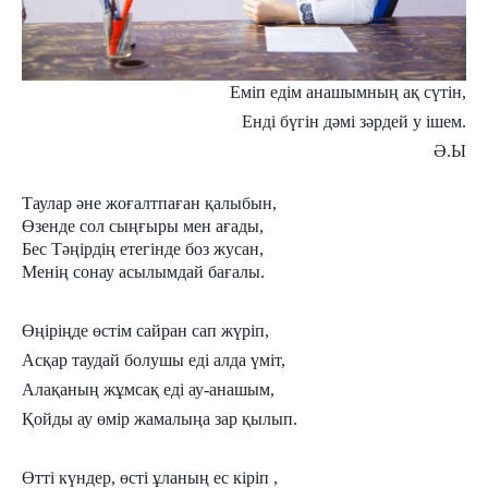
Еміп едім анашымның ақ сүтін,
Енді бүгін дәмі зәрдей у ішем.
Ә.Ы
Таулар әне жоғалтпаған қалыбын,
Өзенде сол сыңғыры мен ағады,
Бес Тәңірдің етегінде боз жусан,
Менің сонау асылымдай бағалы.
Өңіріңде өстім сайран сап жүріп,
Асқар таудай болушы еді алда үміт,
Алақаның жұмсақ еді ау-анашым,
Қойды ау өмір жамалыңа зар қылып.
Өтті күндер, өсті ұланың ес кіріп ,