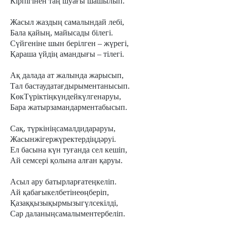
Кірпігінен таң шуағы шашылып.
Жасыл жаздың самалындай лебі,
Бала қайың, майысады білегі.
Сүйгеніне шын берілген – жүрегі,
Қараша үйдің амандығы – тілегі.
Ақ далада ат жалында жарысып,
Тал бастаудатағдырыментанысып.
КөкТүріктіңкүндейкүлгенаруы,
Бара жатырзамандарментабысып.
Сақ, түркініңсамалдидараруы,
Жасынжігержүректердіңдәруі.
Ел басына күн туғанда сел кешіп,
Ай семсері қолына алған қаруы.
Асыл ару батырларғатеңкеліп.
Ай қабағыкелбетінеөңберіп,
Қазаққызықырмызыгүлсекілді,
Сар даланыңсамалыментербеліп.