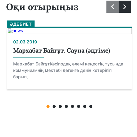
Оқи отырыңыз
ӘДЕБИЕТ
02.03.2019
Мархабат Байғұт. Сауна (әңгіме)
Мархабат БайғұтКәсіподақ әлемі кеңестің тұсында
коммунизмнің мектебі дегенге дейін көтеріліп
барып,...