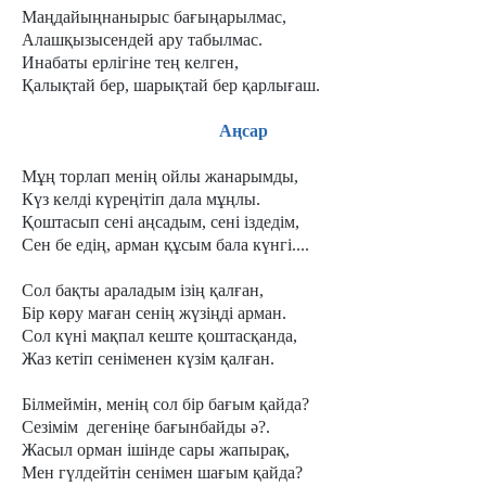
Маңдайыңнанырыс бағыңарылмас,
Алашқызысендей ару табылмас.
Инабаты ерлігіне тең келген,
Қалықтай бер, шарықтай бер қарлығаш.
Аңсар
Мұң торлап менің ойлы жанарымды,
Күз келді күреңітіп дала мұңлы.
Қоштасып сені аңсадым, сені іздедім,
Сен бе едің, арман құсым бала күнгі....
Сол бақты араладым ізің қалған,
Бір көру маған сенің жүзіңді арман.
Сол күні мақпал кеште қоштасқанда,
Жаз кетіп сеніменен күзім қалған.
Білмеймін, менің сол бір бағым қайда?
Сезімім дегеніңе бағынбайды ә?.
Жасыл орман ішінде сары жапырақ,
Мен гүлдейтін сенімен шағым қайда?