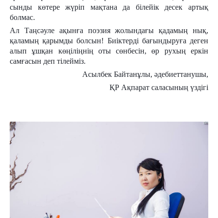
сынды көтере жүріп мақтана да білейік десек артық
болмас.
Ал Таңсәуле ақынға поэзия жолындағы қадамың нық,
қаламың қарымды болсын! Биіктерді бағындыруға деген
алып ұшқан көңіліңнің оты сөнбесін, өр рухың еркін
самғасын деп тілейміз.
Асылбек Байтанұлы, әдебиеттанушы,
ҚР Ақпарат саласының үздігі