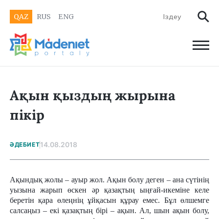
QAZ
RUS
ENG
Ақын қыздың жырына
пікір
14.08.2018
ӘДЕБИЕТ
Ақындық жолы – ауыр жол. Ақын болу деген – ана сүтінің
уызына жарып өскен әр қазақтың ыңғай-икеміне келе
беретін қара өлеңнің ұйқасын құрау емес. Бұл өлшемге
салсаңыз – екі қазақтың бірі – ақын. Ал, шын ақын болу,