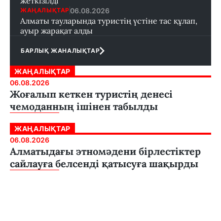
жеткізілді
06.08.2026
ЖАҢАЛЫҚТАР
Алматы тауларында туристің үстіне тас құлап,
ауыр жарақат алды
БАРЛЫҚ ЖАНАЛЫҚТАР
ЖАҢАЛЫҚТАР
06.08.2026
Жоғалып кеткен туристің денесі
чемоданның ішінен табылды
ЖАҢАЛЫҚТАР
06.08.2026
Алматыдағы этномәдени бірлестіктер
сайлауға белсенді қатысуға шақырды