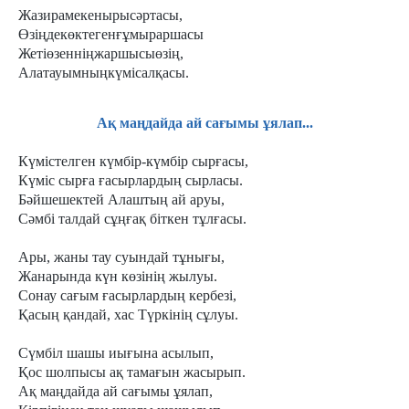
Жазирамекенырысәртасы,
Өзіңдекөктегенғұмыраршасы
Жетіөзенніңжаршысыөзің,
Алатауымныңкүмісалқасы.
Ақ маңдайда ай сағымы ұялап...
Күмістелген күмбір-күмбір сырғасы,
Күміс сырға ғасырлардың сырласы.
Бәйшешектей Алаштың ай аруы,
Сәмбі талдай сұңғақ біткен тұлғасы.
Ары, жаны тау суындай тұнығы,
Жанарында күн көзінің жылуы.
Сонау сағым ғасырлардың кербезі,
Қасың қандай, хас Түркінің сұлуы.
Сүмбіл шашы иығына асылып,
Қос шолпысы ақ тамағын жасырып.
Ақ маңдайда ай сағымы ұялап,