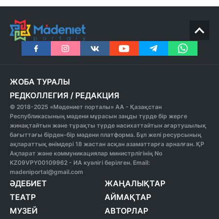
ЖОБА ТУРАЛЫ
РЕДКОЛЛЕГИЯ
/
РЕДАКЦИЯ
© 2018-2025 «Мәдениет порталы» АА - Қазақстан
Республикасының мәдени мұрасын заңды түрде бір жерге
жинақтайтын және тұрақты түрде насихаттайтын ағартушылық
бағыттағы бірден-бір мәдени платформа. Бұл желі ресурсының
ақпараттық өнімдері 18 жастан асқан азаматтарға арналған. ҚР
Ақпарат және коммуникациялар министрлігінің No
KZ09VPY00109962 - ИА куәлігі берілген. Email:
madeniportal@gmail.com
ӘДЕБИЕТ
ЖАҢАЛЫҚТАР
ТЕАТР
АЙМАҚТАР
МУЗЕЙ
АВТОРЛАР