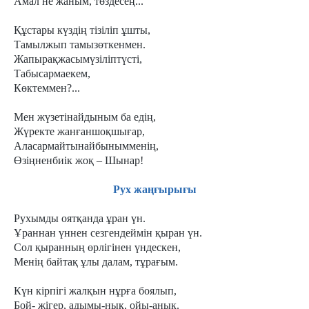
Амал не жаным, төздесең...
Құстары күздің тізіліп ұшты,
Тамылжып тамызөткенмен.
Жапырақжасымүзіліптүсті,
Табысармаекем,
Көктеммен?...
Мен жүзетінайдыным ба едің,
Жүректе жанғаншоқшығар,
Аласармайтынайбынымменің,
Өзіңненбиік жоқ – Шынар!
Рух жаңғырығы
Рухымды оятқанда ұран үн.
Ұраннан үннен сезгендеймін қыран үн.
Сол қыранның өрлігінен үндескен,
Менің байтақ ұлы далам, тұрағым.
Күн кірпігі жалқын нұрға боялып,
Бой- жігер, адымы-нық, ойы-анық.