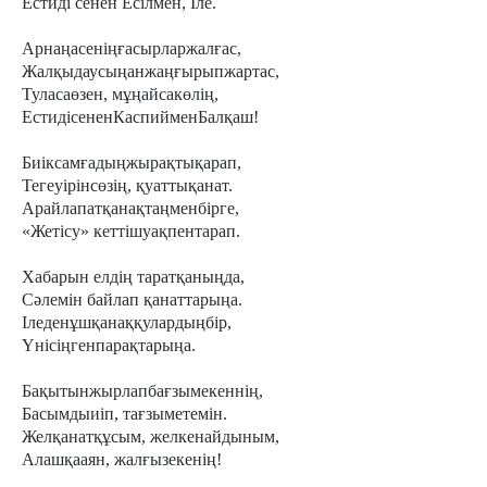
Естиді сенен Есілмен, Іле.
Арнаңасеніңғасырларжалғас,
Жалқыдаусыңанжаңғырыпжартас,
Туласаөзен, мұңайсакөлің,
ЕстидісененКаспийменБалқаш!
Биіксамғадыңжырақтықарап,
Тегеуірінсөзің, қуаттықанат.
Арайлапатқанақтаңменбірге,
«Жетісу» кеттішуақпентарап.
Хабарын елдің таратқаныңда,
Сәлемін байлап қанаттарыңа.
Іледенұшқанаққулардыңбір,
Үнісіңгенпарақтарыңа.
Бақытынжырлапбағзымекеннің,
Басымдыиіп, тағзыметемін.
Желқанатқұсым, желкенайдыным,
Алашқааян, жалғызекенің!