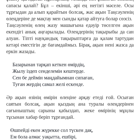
сапасы қалай? Бұл – екінші, әрі ең негізгі мәселе. Осы
тұрғыдан да алып қарайтын болсақ, жас ақын Таңсәуленің
өлеңдеріне де мақтау мен сынды қатар айтуға болар сөзсіз.
Таңсәуленің өлең жазу машығына едәуір төселген ақын
екендігі анық аңғарылады. Өлеңдерінің тақырыбы да сан
алуан. Тіпті науқандық тақырыптарға да қалам тартудан
кетәрі еместігін де бағамдаймыз. Бірақ, ақын нені жазса да
еркін жазады.
Базарынан тарқап кеткен өмірдің,
Жылу іздеп сенделемін кештерде.
Сен бе деймін маңдайымнан сипаған,
Туған жердің самал желі ескенде.
Әр ақын өзінің өмірін өлеңіне арқау етеді ғой. Осыған
саятын болсақ, ақын қыздың ана туралы өлеңдерінен
сағыныштың сарыны қабыздап, жеке өмірінің мұңлы
тұсынан хабар беріп тұрғандай.
Өшпейді екен жүрекке сол түскен дақ,
Ем бола алмас уақытта, ешбірі,