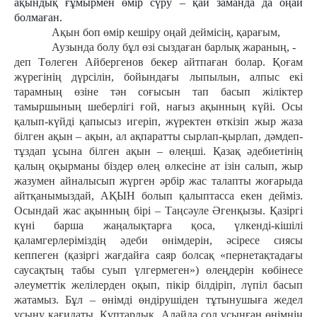
ақындық ғұмырмен өмір сүру – қай заманда да оңай
болмаған.
Ақын боп өмір кешiру оңай деймісің, қарағым,
Аузында болу бұл өзі сыздаған барлық жараның, -
деп Төлеген Айбергенов бекер айтпаған болар. Қоғам
жүрегінің дүрсілін, бойындағы лыпылын, алпыс екі
тарамның өзіне тән соғысын тап басып жіліктер
тамыршының шеберлігі ғой, нағыз ақынның күйі. Осы
қалып-күйді қапысыз игеріп, жүректен өткізіп жыр жаза
білген ақын – ақын, ал ақпаратты сырлап-қырлап, дәмдеп-
тұздап ұсына білген ақын – өлеңші. Қазақ әдебиетінің
қалың оқырманы біздер өлең өлкесіне ат ізін салып, жыр
жазумен айналысып жүрген әрбір жас талапты жоғарыда
айтқанымыздай, АҚЫН болып қалыптасса екен дейміз.
Осындай жас ақынның бірі – Таңсәуле Әгенқызы. Қазіргі
күні барша жаңалықтарға қоса, үлкенді-кішілі
қаламгерлеріміздің әдеби өнімдерін, әсіресе сиясы
кеппеген (қазіргі жағдайға саяр болсақ «пернетақтадағы
саусақтың табы суып үлгермеген») өлеңдерін көбінесе
әлеуметтік желілерден оқып, пікір білдіріп, лүпіл басып
жатамыз. Бұл – өнімді өндірушіден тұтынушыға жедел
ұсыну қағидаты. Құптарлық. Алайда сол ұсынған өнімнің