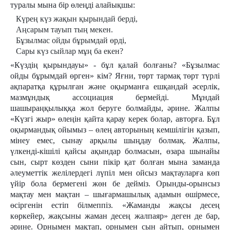
туралы мына бір өлеңді алайықшы:
Күрең күз жақын қырындай берді,
Аңсарым тауып тың мекен.
Бұзылмас ойды бұрымдай өрді,
Сары күз сыйлар мұң ба екен?
«Күздің қырындауы» - бұл қалай болғаны? «Бұзылмас
ойды бұрымдай өрген» кім? Яғни, төрт тармақ төрт түрлі
ақпаратқа құрылған және оқырманға ешқандай әсерлік,
мазмұндық ассоциация бермейді. Мұндай
шашыраңқылыққа жол беруге болмайды, әрине. Жалпы
«Күзгі жыр» өлеңін қайта қарау керек болар, авторға. Бұл
оқырмандық ойымыз – өлең авторының кемшілігін қазып,
мінеу емес, сынау арқылы шыңдау болмақ. Жалпы,
үлкенді-кішілі қайсы ақындар болмасын, өзара шынайы
сын, сырт көзден сыни пікір қат болған мына заманда
әлеуметтік желілердегі лүпіл мен ойсыз мақтауларға көп
үйір бола бермегені жөн бе дейміз. Орынды-орынсыз
мақтау мен мақтан – шығармашылық адамын өшірмесе,
өсіргенін естіп білмеппіз. «Жаманды жақсы десең
көркейер, жақсыны жаман десең жалпаяр» деген де бар,
әрине. Орнымен мақтап, орнымен сын айтып, орнымен