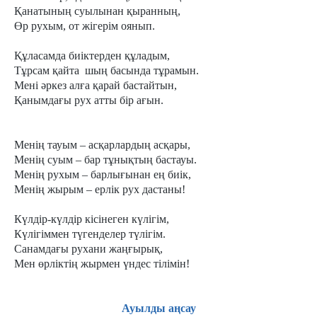
Қанатының суылынан қыранның,
Өр рухым, от жігерім оянып.
Құласамда биіктерден құладым,
Тұрсам қайта шың басында тұрамын.
Мені әркез алға қарай бастайтын,
Қанымдағы рух атты бір ағын.
Менің тауым – асқарлардың асқары,
Менің суым – бар тұнықтың бастауы.
Менің рухым – барлығынан ең биік,
Менің жырым – ерлік рух дастаны!
Күлдір-күлдір кісінеген күлігім,
Күлігіммен түгенделер түлігім.
Санамдағы рухани жаңғырық,
Мен өрліктің жырмен үндес тілімін!
Ауылды аңсау