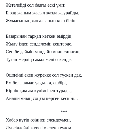
Жетелейді сол баяғы ескі үміт,
Бірақ жаным жасыл жазда жаурайды,
Жұмағының жоғалғанын кеш біліп.
Базарынан тарқап кеткен өмірдің,
Жылу іздеп сенделемін кештерде,
Сен бе деймін маңдайымнан сипаған,
Туған жердің самал желі ескенде.
Өшпейді екен жүрекке сол түскен дақ,
Ем бола алмас уақытта, ешбірі,
Кірпік қақсам күлімсіреп тұрады,
Анашымның соңғы көрген кескіні...
***
Хабар күтіп өзіңнен елеңдеумен,
Дүрсілдейді жүрегім елең кеудем,