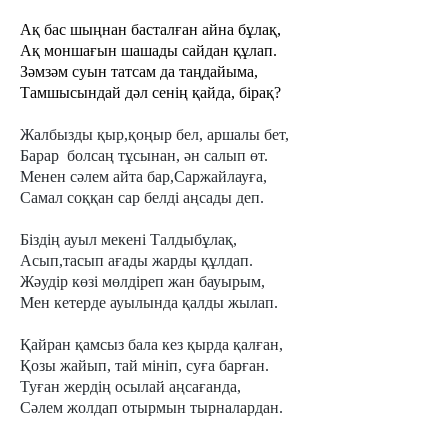
Ақ бас шыңнан басталған айна бұлақ,
Ақ моншағын шашады сайдан құлап.
Зәмзәм суын татсам да таңдайыма,
Тамшысындай дәл сенің қайда, бірақ?
Жалбызды қыр,қоңыр бел, аршалы бет,
Барар болсаң тұсынан, ән салып өт.
Менен сәлем айта бар,Саржайлауға,
Самал соққан сар белді аңсады деп.
Біздің ауыл мекені Талдыбұлақ,
Асып,тасып ағады жарды құлдап.
Жәудір көзі мөлдіреп жан бауырым,
Мен кетерде ауылында қалды жылап.
Қайран қамсыз бала кез қырда қалған,
Қозы жайып, тай мініп, суға барған.
Туған жердің осылай аңсағанда,
Сәлем жолдап отырмын тырналардан.