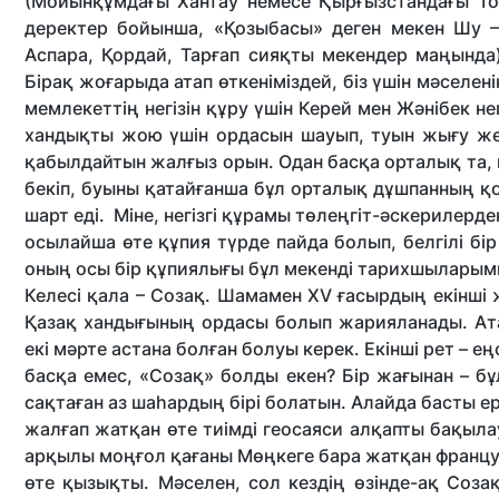
(Мойынқұмдағы Хантау немесе Қырғыз­стандағы Т
деректер бойынша, «Қозыбасы» деген мекен Шу – 
Аспара, Қордай, Тарғап сияқты мекендер маңында)
Бірақ жоғарыда атап өткеніміздей, біз үшін мәселен
мемлекеттің негізін құру үшін Керей мен Жәнібек не
хандықты жою үшін ордасын шауып, туын жығу жетк
қабылдайтын жалғыз орын. Одан басқа орталық та, 
бекіп, буыны қатайғанша бұл орталық дұшпанның қол
шарт еді. Міне, негізгі құрамы төлеңгіт-әскери­лер
осылайша өте құпия түрде пайда болып, белгілі бір
оның осы бір құпиялығы бұл мекенді тарихшыларымыз
Келесі қала – Созақ. Шамамен XV ғасырдың екінші ж
Қазақ хандығының ордасы болып жарияланады. Атап
екі мәрте астана болған болуы керек. Екінші рет – ең
басқа емес, «Созақ» болды екен? Бір жағынан – бұл
сақтаған аз шаһардың бірі болатын. Алайда басты 
жалғап жатқан өте тиім­ді геосаяси алқапты бақылау
арқылы моңғол қағаны Мөңкеге бара жатқан француз
өте қызықты. Мәсе­лен, сол кездің өзінде-ақ Соз