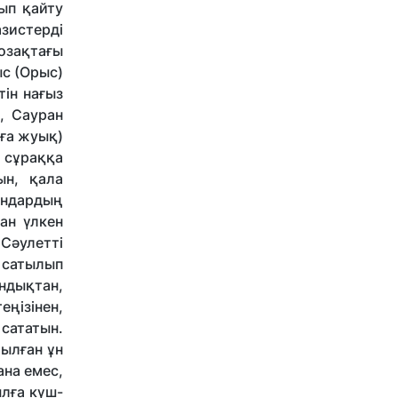
ып қайту
азистерді
Созақтағы
ыс (Орыс)
тін нағыз
, Сауран
рға жуық)
л сұраққа
ын, қала
андардың
ан үлкен
 Сәулетті
 сатылып
андықтан,
еңізінен,
 сататын.
тылған ұн
ана емес,
ылға күш-