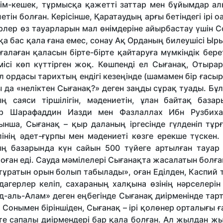
киім-кешек, тұрмысқа қажетті заттар мен бұйымдар ал
н болған. Керісінше, Қаратаудың арғы бетіндегі ірі о
рлер өз та­уарларын мал өнімдеріне айырбастау үшін 
а бас қала ғана емес, сонау Ақ Орданың билеушісі Ыр
алаған қаласын бірте-бірте қайтаруға мүмкіндік бере
ісі көп күттірген жоқ. Көшпенді ел Сығанақ, Отырар
 ордасы тарих­тың ендігі кезеңінде (шамамен бір ғасы
 да «неліктен Сығанақ?» деген заңды сұрақ туады. Бұ
саяси тір­ші­лігін, мәдениетін, ұлан байтақ базар
ар Шарафаддин Иазди мен Фазлаллах Ибн Рузбих
нша, Сығанақ – қыр даланың іргесінде гүлденіп тұрғ
інің әдет-ғұрпы мен мәдениеті көзге ерекше түскен.
ң базарында күн сайын 500 түйеге артылған тауар
тоған еді. Сауда мәмілелері Сығанақта жасалатын болғ
 тұра­тын орын болып табылады», оған Еділден, Каспий т
дагерлер келіп, сахараның халқына өзінің нәрселерін
уд-аль-Алам» деген еңбегінде Cығанақ диірменінде тар
онымен біріншіден, Сығанақ – ірі қолөнер орталығы ғ
 өте сапалы диірмендері бар қала болған. Ал жылдан ж