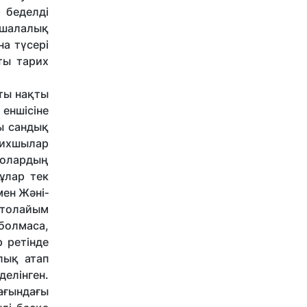
 беделді
– шалалық
а түсері
ты тарих
сты нақты
еншісіне
ы сандық
рихшылар
 олардың
ұлар тек
мен Жәні­
н толайым
болмаса,
 ретінде
лық атап
елін­ген.
ғын­дағы