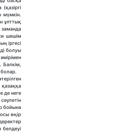
ді басқа
(қазіргі
 мүмкін.
ен ұлттық
л заманда
си шешім
ың іргесі
ьді болуы
 әмірімен
. Бәлкім,
і болар.
өтерілген
 қазаққа
е де неге
 сәулетін
ыр бойына
 осы өңір
 деректер
 белдеуі