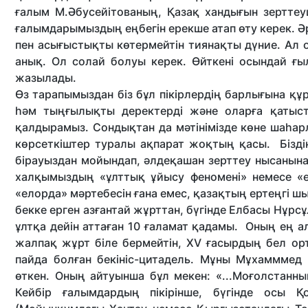
ғалым М.Әбусейітованың, Қазақ хандығын зерттеу
ғалымдарымыздың еңбегін ерекше атап өту керек. Әр
пен асығыстықты көтер­мейтін тиянақты дүние. Ал
анық. Ол солай болуы керек. Өйткені осындай ғ
жазылады.
Өз тарапымыздан біз бұл пікірлердің барлығына құ
һәм тыңғылықты деректерді және оларға қатысты
қалдырамыз. Сондықтан да мәтіні­мізде көне шаһа
көрсеткіштер туралы ақпарат жоқтың қасы. Бізді
бірауыздан мойындап, әлдеқашан зерттеу нысанын
халқымыздың «ұлттық ұйысу феномені» немесе «е
«елорда» мәр­тебесін ғана емес, қазақтың ертеңгі ш
бекке ерген азғантай жұрттан, бүгінде Елбасы Нұрс
ұлтқа дейін аттаған 10 ғаламат қадамы. Оның ең 
жалпақ жұрт біле бермейтін, XV ғасырдың бел ор
пайда болған бекініс-цитадель. Мұны Мұхамммед
өткен. Оның айтуынша бұл мекен: «...Моғолстанның
Кейбір ғалымдардың пікірінше, бүгінде осы Қ