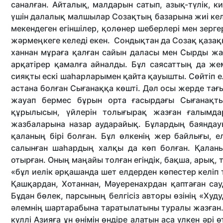
саналған. Айталық, малдарын сатып, азық-түлік, 
үшін далалық малшылар Созақтың базарына жиі келеті
мекендеген егіншілер, қолөнер шеберлері мен зерге
жәрмеңкеге келеді екен. Сондықтан да Созақ қазаққ
ханнан мұраға қалған са­­йын даласы мен Сырды жағ
арқатірер қамалға айналды. Бұл саясаттың да жем
сияқты ескі шаһарларымен қайта қауышты. Сөйтіп ел
астана болған Сығанаққа көшті. Дәл осы жерде тағы
жауап бермес бұрын орта ғасырдағы Сығанақтың 
құрылысын, үйлерін толығырақ жазған ғалымд
жазбаларына назар аударайық. Бұлардың баяндауы
қаланың бірі болған. Бұл өлкенің жер байлығы, ел
салынған шаһардың халқы да көп болған. Қаланы
отырған. Оның маңайы толған егіндік, бақша, арық, 
«бұл иелік әр­қашан­да шет елдерден көпестер келіп
Қашқардан, Хотаннан, Мәуеренахрдан қаптаған сау­
Бұдан бөлек, парсының белгісіз авторы өзінің «Худ
әлемнің шартарабына таратылатыны туралы жазған. С
күллі Азияға ұн өнімін өндіре алатын аса үлкен әрі