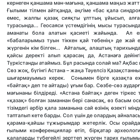
кернеген қаншама мән-мағына, қаншама маңыз жатт
Ғылыми тілмен айтқанда, әңгіме «бас қала синдром
емес, жалпы қазақ сияқты ұлттың ұйысып, алға 
турасында... Геосаяси үстемдігінің мысы турасында
аманаты бола алатын қасиеті жайында. Ал ен
«бабаларымыз туын тіккен қай төбенің» де жай ем
жүргенін кім білген... Айталық, алаштың тарихынд
қайсы деректі алып қарасаң да, Астанаға дейін
Түркістанды атаймыз. Бұл расында солай ма? Ақбас 
Сөз жоқ, бүгінгі Астана – жаңа Тәуелсіз Қазақстан­н
шығармауымыз керек. Сонымен бірге қазақта еже
«байтақ» деп те айтады) ұғым бар. Сөзбе-сөз аударғ
мағынаны білдіреді. «Астана байтақ» деген тіркес
«қазақ» болған заманнан бері санасақ, өз басым о
тізімдегі әрбір қала заманына сай өзінің өзекті мінд
тапталып кете барды. Сол үшін де олардың айналасын
қарама-қайшы тұжырымдар жетерлік. Осы орайда 
ғылыми конференциялар өтіп, бірқатар археолог
қалаларды түбегей­лі зерттеп жүрген тарих ғылым