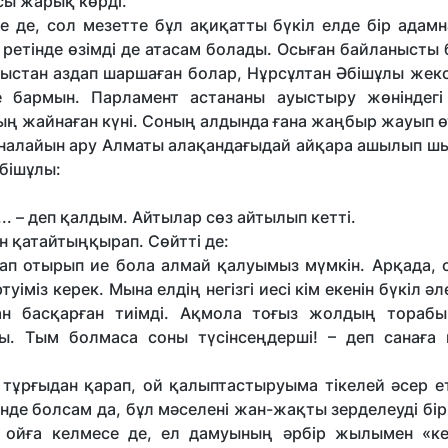
сы жарық көрді.
е де, сол мезетте бұл ақиқатты бүкіл елде бір адам
ретінде өзімді де атасам болады. Осыған байланысты 
ыстан аздап шаршаған болар, Нұрсұлтан Әбiшұлы жексе
 бармын. Парламент астананы ауыстыру жөнiндегi
ың жайнаған күнi. Соның алдында ғана жаңбыр жауып ө
айналайын ару Алматы алақандағыдай айқара ашылып шы
Әбiшұлы:
... – деп қалдым. Айтылар сөз айтылып кеттi.
н қатайтыңқырап. Сөйттi де:
рап отырып ие бола алмай қалуымыз мүмкiн. Арқада, 
мiз керек. Мына елдiң негiзгi иесi кiм екенiн бүкiл әл
ан басқарған тиiмдi. Ақмола тоғыз жолдың торабы
. Тым болмаса соны түсiнсеңдершi! – деп санаға 
тұрғыдан қарап, ой қалыптастыруыма тікелей әсер ет
де болсам да, бұл мәселені жан-жақты зерделеуді бір
 ойға келмесе де, ел дамуының әрбір жылымен «кер