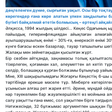
дөңгеленген дүние, сырғыған уақыт. Осы бір тоқ­тау
көрегендер ғана көре алатын үлкен заңдылығы ба
бүгінгі байқалмай өтетін болмысың – ертеңгі айқай
Әлқисса, 1994 жылдың шілдесі... Кеңес Одағының ы
пайыздық гиперинфляциядан айықпаған алмағай
ауылшаруашылық өнімі – 30%-ға, өнеркәсіп өнімі 30
күнге бағасы өскен базарлар, тауар тапшылығы шег
Жалақы мен зейнетақыдан қысылған жұрт.
Бір сөзбен айтқанда, заңнамасы толық қалыптаспа
тізерлеген, қоғамнан хал, әлеуметтен әл кетіп тұ
селдір, болашаққа құрған болжамы бұлыңғыр уайым
Міне, XIII шақырылымдағы Жоғар­ғы Кеңестің 6-шы 
тәртібінде ерекше мәселе тұр. Мінберге көтерілг
ұсынысын алғаш рет жария етті. Әрине, мұндай ойд
нар тәуекелмен бар жауапкершілікті өз мойнына ал
салу уақытты ғана емес, сол уақытпен бірге тағдырл
Нәтижесінде, 32 бұлжымас аргу­мент­пен шыққан Пр