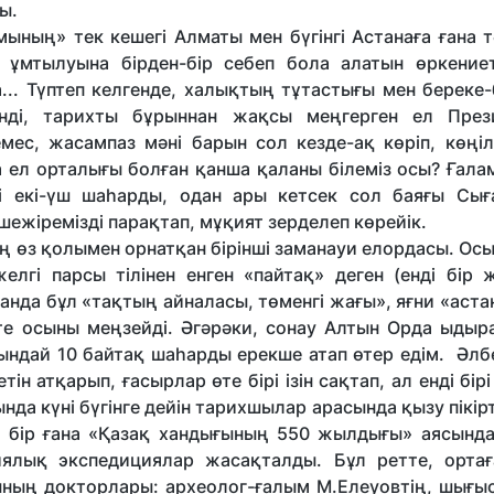
ы.
ы­ның» тек кешегі Алматы мен бүгінгі Астанаға ғана 
ұмтылуына бірден-бір себеп бола алатын өркениет
... Түптеп келгенде, халықтың тұтастығы мен береке-б
ді, тарихты бұрыннан жақсы меңгерген ел Прези
ес, жасампаз мәні барын сол кезде-ақ көріп, көңілі
а ел орталығы болған қанша қаланы білеміз осы? Ғал
гі екі-үш шаһарды, одан ары кетсек сол баяғы Сығ
шежіремізді парақтап, мұқият зерделеп көрейік.
ың өз қолымен ор­нат­қан бірінші заманауи елордасы. Ос
лгі парсы тілінен енген «пайтақ» деген (енді бір 
анда бұл «тақтың айналасы, төменгі жағы», яғни «аста
 те осыны меңзейді. Әгәрәки, сонау Алтын Орда ыдыр
сындай 10 байтақ шаһарды ерекше атап өтер едім. Әлб
етін атқарып, ғасырлар өте бірі ізін сақтап, ал енді бір
да күні бүгінге дейін тарихшылар арасында қызу пікір
бір ғана «Қазақ хандығының 550 жылдығы» аясында
иялық экспедициялар жасақталды. Бұл ретте, орта
ы­ның докторлары: археолог-ғалым М.Елеуовтің, шығы