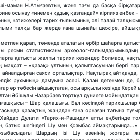
ші-маман Н.Атығаевтың және тағы да басқа бірқатар
ине осынау «инемен құдық қазған­дай» кірпияз еңбек 
 оның нәтижелері тарих ғылымының әлі талай талқысын
ылыми талқы бар жерде ғана шынайы шежіре, айшық
рметпен қарап, төменде аталатын әрбір шаһарға қаты
 ресми статистиканы археолог-ғалым­дары­­мыздың 
рларға қатысты жалпы тарихи кезеңдер болмаса, нақт
ң мақсат – «қазақ» ұлтының қалыптасуынан бергі та
а айналдырған саяси орталықтар. Нақтырақ айтқанда,
лдік рухының» дамуына әсері. Қалай дегенмен де, б
ығар әр төбесін айшықтаған, осы арқылы кезінде Керей 
ұлтан Әбішұлы Назарбаев төрткүл дүниеге мойын­датқа
алғашқысы – Шар қалашығы. Бұл кәсіпқой тарихшылар 
тасында қазақтың жаңадан ғана орнаған тағына тұғыр
 Хайдар Дулати «Тарих-и-Рашиди» атты еңбегінде то
 батыс шегіндегі Шу мен Қозыбас аймақтарында...» д
озыбасыдағы Шар­дың ізі Шу өзенінің жоғары жа