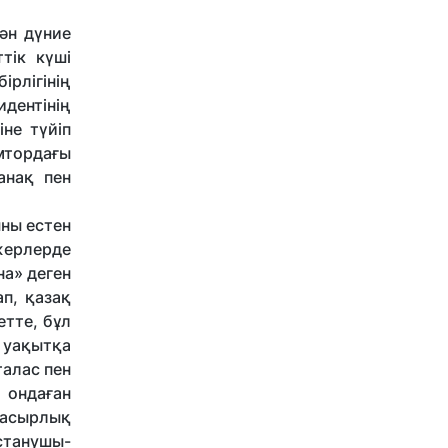
тән дүние
тік күші
ірлігінің
дентінің
не түйіп
амтордағы
анақ пен
ыны естен
жерлерде
на» деген
ап, қазақ
етте, бұл
і уақытқа
талас пен
 ондаған
ғасырлық
станушы-