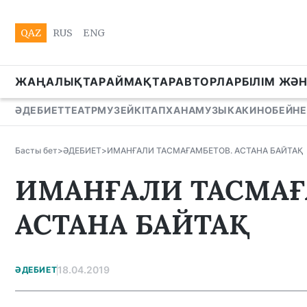
QAZ
RUS
ENG
ЖАҢАЛЫҚТАР
АЙМАҚТАР
АВТОРЛАР
БІЛІМ ЖӘ
ӘДЕБИЕТ
ТЕАТР
МУЗЕЙ
КІТАПХАНА
МУЗЫКА
КИНО
БЕЙНЕ
Басты бет
>
ӘДЕБИЕТ
>
ИМАНҒАЛИ ТАСМАҒАМБЕТОВ. АСТАНА БАЙТАҚ
ИМАНҒАЛИ ТАСМАҒ
АСТАНА БАЙТАҚ
18.04.2019
ӘДЕБИЕТ