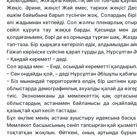
қабылданып, Жоғарғы Кеңес­тің әйгілі 106-шы қаулы
Жеңіс. Әрине, жеңіс! Жай емес, тарихи жеңіс! Дес
ешкім байыбына барып түсінген жоқ. Солардың бірі 
әлі жадымнан кетпейді. Сол жолғы пленарлық отыр
сейiл құруға тау жаққа барды. Қасында мен де
қолдағанымен, бәрi де өз орнында тұрған шақ. Жазд
тап-таза. Бiр қырқаға көтерiлiп едiк, алдымыздан 
Ғажап көрiнiске сүйсiне қарап тұрды да, Нұрсұлтан 
– Қандай керемет! – дедi.
Сол арада мен: – Енді, осындай кереметтi қалды­рып
– Сен ондайды қой, – дедi Нұрсұлтан Әбiшұлы қабағы
– Бiз мынандай территорияға елдiң бiр шетiнен қа
облыстарда демографиялық ахуалды қалай да өзгертуi
тиiс. Экономиканы да мемлекеттің қақ ортасын
облыстардың астанамен байланысы да оңайлайды
қазықтай қып кесіп тастады.
Бұл әңгіме менің астана ауыстыру идеясына басқа 
Мемлекет басшысының сеніп тапсырған қай қызметін
тоқтатқан жоқпын. Өйткені, оның артында бұрын