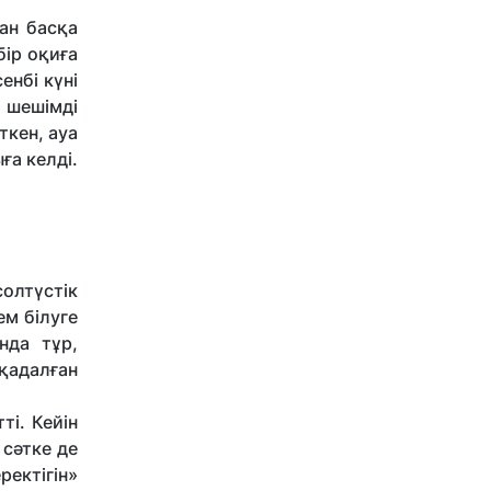
нан басқа
бір оқиға
нбi күнi
 шешiмдi
ткен, ауа
ға келдi.
солтүстiк
ем бiлуге
нда тұр,
қадалған
ті. Кейін
 сәтке де
ектігін»