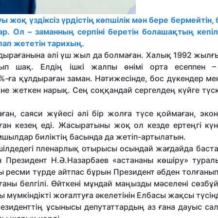
ы жоқ үздіксіз үрдістің көпшілік мән бере бермейтін, 
р. Ол – заманның серпіні беретін болашақтың кепіл
лап жететін тарихың.
дырағанына әлі үш жыл да болмаған. Халық 1992 жылғ
ып шақ. Елдің ішкі жалпы өнімі орта есеппен –
%-ға құлдыраған заман. Нәтижесінде, бос дүкендер ме
іне жеткен нарық. Сең соққандай сергелдең күйге түс
ған, саяси жүйесі әлі бір жолға түсе қоймаған, эко
рған кезең еді. Жасыратыны жоқ ол кезде ертеңгі күн
шылдар биліктің басында да жетіп-артылатын.
шілдедегі пленар­лық отырысы осындай жағдайда баст
ен Президент Н.Ә.Назарбаев «астананы көшіру» турал
ы ресми түрде айтпас бұрын Президент әбден толғанып
ғаны белгілі. Өйткені мұндай маңызды мәселені сөзб
ы мүмкіндікті жоғалтуға әкелетінін Елбасы жақсы түсін
езиденттің ұсыны­сы депутаттардың аз ғана дауыс сал