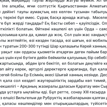
оқмақ маңында) таулы жерлерде жатуы мүмкін. Ал ен
Іле алқабы, яғни солтүстік Қырғызстаннан Алматыға 
 дейінгі таулы аумақтың кез келген тұсынан табылуы
ің төркіні бұл емес. Сұрақ басқа арнада жатыр. Мәсел
ге бұл жерді таңдады? Ең басты себеп – қауіпсіздік. О
ілікті болатын. Өйткені көшпелі ел үшін Орда – сая
қосымша қала да, қамал да жоқ. Сол үшін жас хандықт
ы жетпейтін, өзі көзден тасада, өзі шағын, өзі мобил
ден тұратын 200-300 түтінді Шар қалашығы Керей ханның
 уақыт хан ордасы қызметін атқарған деген пайым бар
 үшін күні бүгінге дейін беймәлім қалуының бір себеб
артысында, әбден ірге бекітіп, ел болатын деңгейге к
 айту керек, әртүрлі деректерге қарағанда, бұл қала
сегей бойлы Ер Есімнің әкесі Шығай хан­ның кезінде. Дес
 қала сол кездегі жаугершіліктің зардабы көп тимей,
ерекшелігі – Арқаның жазиралы даласын Қаратау мен С
да ұстау­ға ыңғайлы еді. Бұл ретте, сонау XIII ғасырда
 елшісі Вильгельм де Рубруктің жазбалары­нан қалған
ақ қаласы көш­пенділер мен отырықшылардың түйісетін