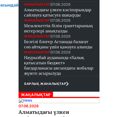
07.08.2026
ЖАҢАЛЫҚТАР
сындай
Алматыдағы үлкен кәсіпорындар
сайлауға қатысуға шақырды
07.08.2026
ЖАҢАЛЫҚТАР
Мемлекеттік білім гранттарының
иегерлері анықталды
07.08.2026
ЖАҢАЛЫҚТАР
Белгілі блогер Астанада балағат
сөз айтқаны үшін қамауға алынды
07.08.2026
ЖАҢАЛЫҚТАР
Наурызбай ауданында «Халық
қатысатын бюджет»
бағдарламасы аясындағы жобалар
жүзеге асырылуда
БАРЛЫҚ ЖАНАЛЫҚТАР
ЖАҢАЛЫҚТАР
07.08.2026
Алматыдағы үлкен