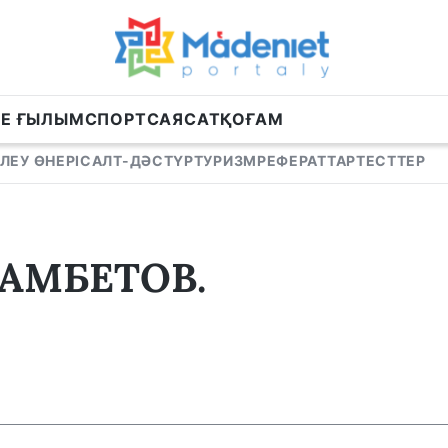
НЕ ҒЫЛЫМ
СПОРТ
САЯСАТ
ҚОҒАМ
ЛЕУ ӨНЕРІ
САЛТ-ДӘСТҮР
ТУРИЗМ
РЕФЕРАТТАР
ТЕСТТЕР
АМБЕТОВ.