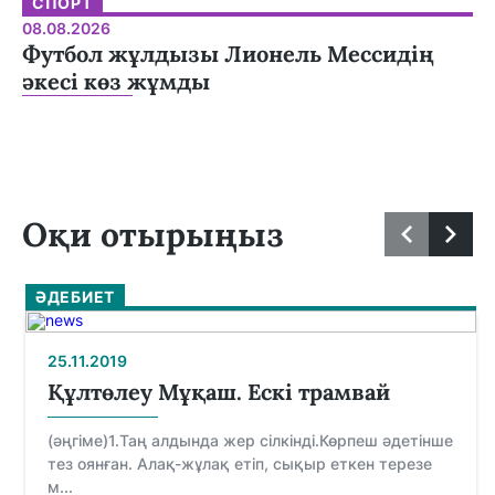
СПОРТ
08.08.2026
Футбол жұлдызы Лионель Мессидің
әкесі көз жұмды
Оқи отырыңыз
ӘДЕБИЕТ
25.11.2019
Құлтөлеу Мұқаш. Ескі трамвай
(әңгіме)1.Таң алдында жер сілкінді.Көрпеш әдетінше
тез оянған. Алақ-жұлақ етіп, сықыр еткен терезе
м...