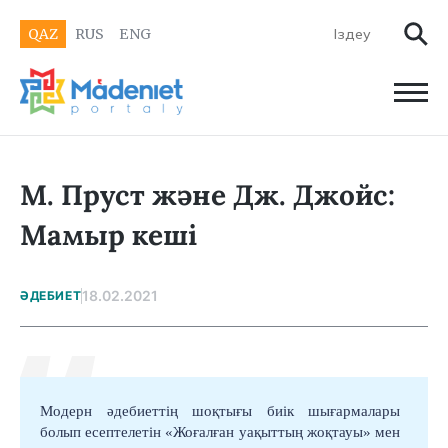
QAZ
RUS
ENG
М. Пруст және Дж. Джойс:
Мамыр кеші
18.02.2021
ӘДЕБИЕТ
Модерн әдебиеттің шоқтығы биік шығармалары
болып есептелетін «Жоғалған уақыттың жоқтауы» мен