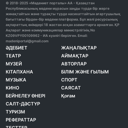
© 2018-2025 «Мәдениет порталы» АА - Қазақстан
Республикасының мәдени мұрасын заңды түрде бір жерге
жинақтайтын және тұрақты түрде насихаттайтын ағартушылық
бағыттағы бірден-бір мәдени платформа. Бұл желі ресурсының
ақпараттық өнімдері 18 жастан асқан азаматтарға арналған. ҚР
Ақпарат және коммуникациялар министрлігінің No
KZ09VPY00109962 - ИА куәлігі берілген. Email:
madeniportal@gmail.com
ӘДЕБИЕТ
ЖАҢАЛЫҚТАР
ТЕАТР
АЙМАҚТАР
МУЗЕЙ
АВТОРЛАР
КІТАПХАНА
БІЛІМ ЖӘНЕ ҒЫЛЫМ
МУЗЫКА
СПОРТ
КИНО
САЯСАТ
БЕЙНЕЛЕУ ӨНЕРІ
Қоғам
САЛТ-ДӘСТҮР
ТУРИЗМ
РЕФЕРАТТАР
ТЕСТТЕР