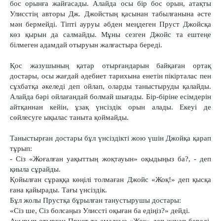
бос орынға жайғасады. Алайда осы бір бос орын, атақты
Улисстің авторы Дж. Джойстың қасынан табылғанына әсте
мән бермейді. Тіпті ауруы әбден меңдеген Пруст Джойсқа
көз қырын да салмайды. Мұны сезген Джойс та ештеңе
білмеген адамдай отыруын жалғастыра береді.
Қос жазушының қатар отырғандарын байқаған ортақ
достары, осы жағдай әдебиет тарихына енетін пікірталас пен
сұхбатқа әкеледі деп ойлап, оларды таныстыруды қалайды.
Алайда бәрі ойлағандай болмай шығады. Бір-біріне есімдерін
айтқаннан кейін, ұзақ үнсіздік орын алады. Екеуі де
сөйлесуге ықылас таныта қоймайды.
Таныстырған достары бұл үнсіздікті жою үшін Джойқа қарап
тұрып:
- Сіз «Жоғалған уақыттың жоқтауын» оқыдыңыз ба?, - деп
қиыла сұрайды.
Қойылған сұраққа көңілі толмаған Джойс «Жоқ!» деп қысқа
ғана қайырады. Тағы үнсіздік.
Бұл жолы Прустқа бұрылған танустырушы достары:
«Сіз ше, Сіз болсаңыз Улиссті оқыған ба едіңіз?» дейді.