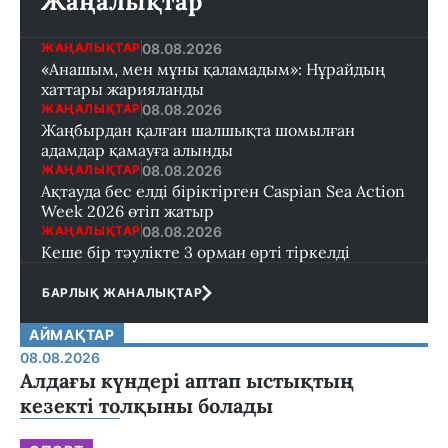
Жаңалықтар
08.08.2026
ЖАҢАЛЫҚТАР
«Анашым, мен мұны қаламадым»: Нұрайдың
хаттары жарияланды
08.08.2026
ЖАҢАЛЫҚТАР
Жаңбырдан қалған шалшықта шомылған
адамдар қамауға алынды
08.08.2026
ЖАҢАЛЫҚТАР
Ақтауда бес елді біріктірген Caspian Sea Action
Week 2026 өтіп жатыр
08.08.2026
ЖАҢАЛЫҚТАР
Кеше бір тәулікте 3 орман өрті тіркелді
БАРЛЫҚ ЖАНАЛЫҚТАР
АЙМАҚТАР
08.08.2026
Алдағы күндері аптап ыстықтың
кезекті толқыны болады