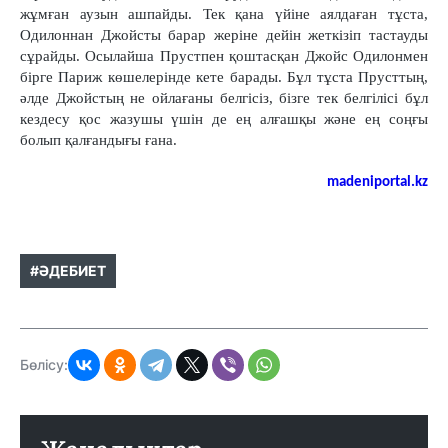
жұмған аузын ашпайды. Тек қана үйіне аялдаған тұста,
Одилоннан Джойсты барар жеріне дейін жеткізіп тастауды
сұрайды. Осылайша Прустпен қоштасқан Джойс Одилонмен
бірге Париж көшелерінде кете барады. Бұл тұста Прусттың,
әлде Джойстың не ойлағаны белгісіз, бізге тек белгілісі бұл
кездесу қос жазушы үшін де ең алғашқы және ең соңғы
болып қалғандығы ғана.
madeniportal.kz
#ӘДЕБИЕТ
Бөлісу: