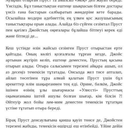
Ауырып отырған Пруст та амалсыз «Жоқ» деп жауап береді.
Үнсіздік. Бұл таныстықтан ештеңе шықпасын білген достары
үнсіз ғана бастарын салбыратып жөндеріне кете барады.
Осылайша модерн әдебиеттің ең үлкен қос жазушысының
таныстықтары орын алады. Алайда біз сүйген сезімтал Пруст
пен қағілез Джойстың оқиғалары бұлайша бітпеуі керек еді
және бітпеді де...
Кеш үстінде өзін жайсыз сезінген Пруст отырыстан ерте
қайтады. Оның көлігі қозғалғалы тұрған кезде, Джойс
артынан жүгіріп келіп, ештеңе деместен, Прустың қасына
отырып алады. Отыра салысымен терезені айқара ашып, ол
аз десеңіз темекісін тұтатады. Онсызда жел тисе апталап,
айлап төсегінен тұра алмай қалатын Пруст үшін бұл
әрекеттер өлім шақырғанмен тең еді. Әрине, бәлкім, Джойс
ішінен өзінің ұлы шығармасы «Улиссті» Прусттың
оқымағанына іштей ашулы болған шығар, кім білсін ?!
Әйтеуір жол бойы ләм-мим деместен темекісін тұтатқан
үстіне тұтатып отыра береді.
Бірақ Пруст денсаулығына қанша қауіп төнсе де, Джойстен
терезені жабуды, темекісін өшіруді еш өтінбейді. Үйіне дейін