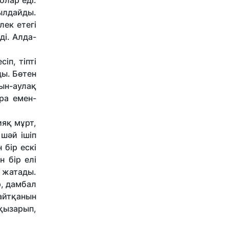
олар еді.
пылдайды.
лек етегі
ді. Алда-
іп, тіпті
ы. Бөтен
зын-аулақ
ра емен-
ияқ мұрт,
 шәй ішіп
 бір ескі
н бір елі
 жатады.
р, дамбал
 айтқанын
қызарып,