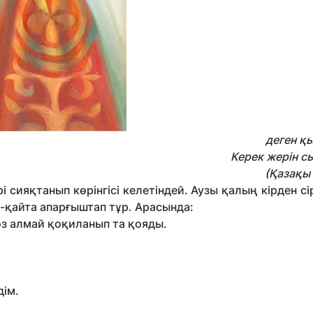
деген қ
Керек жерін сызып 
(Қазақы қалж
 сияқтанып көрінгісі келетіндей. Аузы қалың кірден сі
-қайта апарғыштап тұр. Арасында:
өз алмай қоқиланып та қояды.
ім.