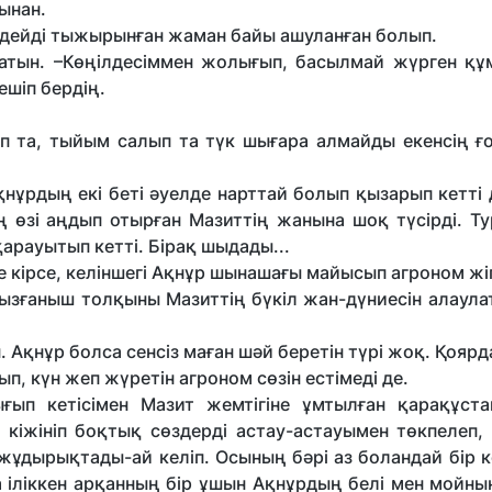
ынан.
 дейді тыжырынған жаман байы ашуланған болып.
ын. –Көңілдесіммен жолығып, басылмай жүрген қ
шіп бердің.
, тыйым салып та түк шығара алмайды екенсің ғой
нұрдың екі беті әуелде нарттай болып қызарып кетті 
ң өзі аңдып отырған Мазиттің жанына шоқ түсірді. Ту
арауытып кетті. Бірақ шыдады...
ге кірсе, келіншегі Ақнұр шынашағы майысып агроном жі
қызғаныш толқыны Мазиттің бүкіл жан-дүниесін алаул
 Ақнұр болса сенсіз маған шәй беретін түрі жоқ. Қояр
ып, күн жеп жүретін агроном сөзін естімеді де.
ығып кетісімен Мазит жемтігіне ұмтылған қарақұста
, кіжініп боқтық сөздерді астау-астауымен төкпелеп,
, жұдырықтады-ай келіп. Осының бәрі аз боландай бір 
іліккен арқанның бір ұшын Ақнұрдың белі мен мойнын