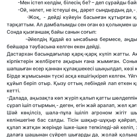
-Мен істеп келдім, білесің бе? – деп сұрайды бай
-Ой, нәлет, не істеуші ең, дәрет сындырдың да,-
-Жоқ, - дейді күйеуін басынған құтырған қат
тарқаттым. Ал дамбалымды сен оған өз қолыңмен ше
Сонда қызғаншақ байы санын соғып:
-Әйелдің Құдай өз ынсабына бермесе, аңдып та
бейшара тәубасына келген екен дейді.
Дастархан басындағылар қарқ-қарқ күліп жатты. Ақ
кірпіктерін желбірете ақырын ғана жымиған. Соны
шапшыған есер қаннан құлақшекесі шыңылдап, көзі қ
Бірде жұмысынан түскі асқа кешігіңкіреп келген. Үй
құйып беріп отыр. Қызу оттың лебіндей лап еткен 
кетті.
-Далада, аңызақта көп жүріп қалып қатты шөлдеппін.
сұрап ішіп отырмын,- деген, егін жай аралап, жел қағ
Шәй көңілсіз, шала-пұла ішіліп агроном жігіт ш
келіншегіне бас салды. Тісін шақыр-шұқыр қайрап
құлап жатқан жерінде ішке-ішке тепкіледі-ай келіп
далаға шашынан сүйреп шығарды да, жолай қолына 