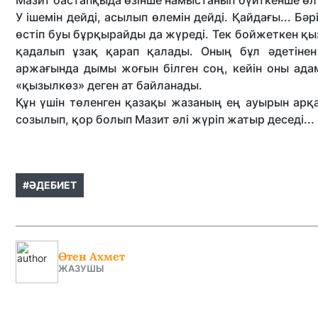
Мазит бастапқыда өзінше намыстанып бүйткенше өлтір
У ішемін дейді, асылып өлемін дейді. Қайдағы... Бәр
өстіп буы бұрқырайды да жүреді. Тек бойжеткен қыз
қадалып ұзақ қарап қалады. Оның бұл әдетінен
аржағында дымы жоғын білген соң, кейін оны адам
«қызылкөз» деген ат байланады.
Құн үшін төленген қазақы жазаның ең ауырын арқ
созылып, қор болып Мазит әлі жүріп жатыр деседі...
#ӘДЕБИЕТ
Өтен Ахмет
ЖАЗУШЫ