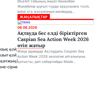
MuzArt тобының әншісі Кенжебек
Жанәбілов шұғыл түрде ауруханаға түсіп,
өзіне ота жасалғанын мәлімдед...
ЖАҢАЛЫҚТАР
08.08.2026
Ақтауда бес елді біріктірген
Caspian Sea Action Week 2026
өтіп жатыр
ызық қой,
Жаңа адамдар Ақтаудағы Caspian Sea
қой.
Action Week 2026 экология апталығына
ың)
қатысты, деп хабарлайды Made...
рне-сірне