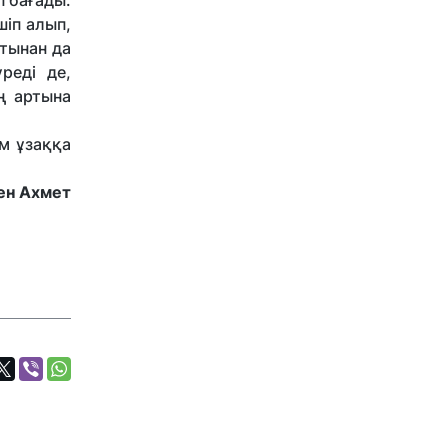
п бағады.
шіп алып,
ртынан да
реді де,
ң артына
м ұзаққа
ен Ахмет