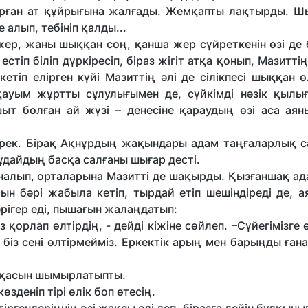
тұрған ат құйрығына жалғады. Жемқапты лақтырды. 
 алып, тебініп қалды...
ер, жаны шыққан соң, қанша жер сүйреткенін өзі де б
стіп біліп дүркіресіп, біраз жігіт атқа қонып, Мазитті
тіп елірген күйі Мазиттің әлі де сілікпесі шыққан ө
 қауым жұртты сұлулығымен де, сүйкімді нәзік қылы
ыт болған ай жүзі – денесіне қараудың өзі аса аян
ерек. Бірақ Ақнұрдың жақындары адам таңғаларлық 
Құдайдың басқа салғаны шығар десті.
иналып, орталарына Мазитті де шақырды. Қызғаншақ ад
ын бәрі жабыла кетіп, тырдай етіп шешіндіреді де, 
рігер еді, пышағын жалаңдатып:
лап өлтірдің, - дейді кіжіне сөйлеп. –Сүйегімізге 
 біз сені өлтірмейміз. Еркектік арың мен барыңды ған
йқасын шымырлатыпты.
деніп тірі өлік боп өтесің.