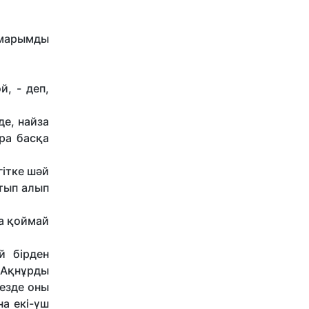
ұмарымды
, - деп,
де, найза
ра басқа
гітке шәй
атып алып
да қоймай
й бірден
 Ақнұрды
кезде оны
а екі-үш