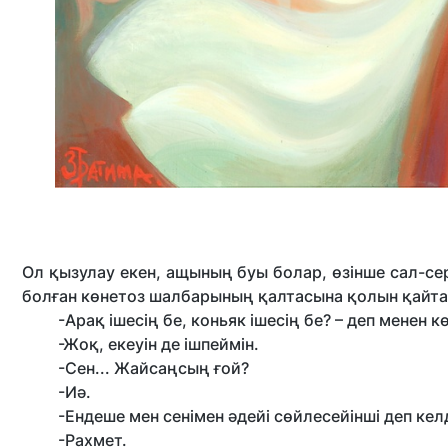
Ол қызулау екен, ащының буы болар, өзінше сал-сері
болған көнетоз шалбарының қалтасына қолын қайта
-Арақ ішесің бе, коньяк ішесің бе? – деп менен к
-Жоқ, екеуін де ішпеймін.
-Сен... Жайсаңсың ғой?
-Иә.
-Ендеше мен сенімен әдейі сөйлесейінші деп келд
-Рахмет.