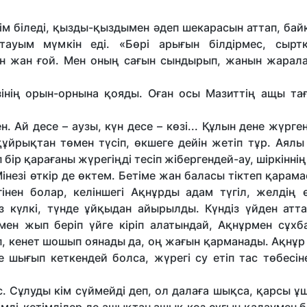
кім біледі, қызды-қыздымен әдеп шекарасын аттап, ба
ауым мүмкін еді. «Бөрі арығын білдірмес, сырт
ген жан ғой. Мен оның сағын сындырып, жанын жарала
 өзінің орын-орнына қояды. Оған осы Мазиттің ащы т
 Ай десе – аузы, күн десе – көзі... Құлын дене жүрге
ұйрықтан төмен түсіп, өкшеге дейін жетіп тұр. Аялы
бір қарағаны жүрегіңді тесіп жібергендей-ау, шіркіннің
інезі өткір де өктем. Бетіме жан баласы тіктеп қарама
гінен болар, келіншегі Ақнұрды адам түгіл, желдің ө
із күлкі, түнде ұйқыдан айырылды. Күндіз үйден атт
імен жып беріп үйге кіріп алатындай, Ақнұрмен сұхб
п, кенет шошып оянады да, оң жағын қарманады. Ақнұр
 шығып кеткендей болса, жүрегі су етіп тас төбесін
. Сұлуды кім сүймейді деп, ол далаға шықса, қарсы ұ