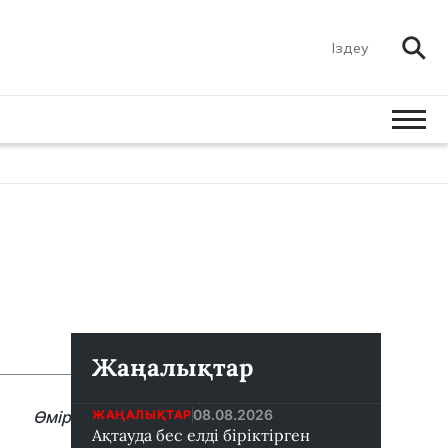
Жаңалықтар
08.08.2026
ЖАҢАЛЫҚТАР
Өмір
Ақтауда бес елді біріктірген