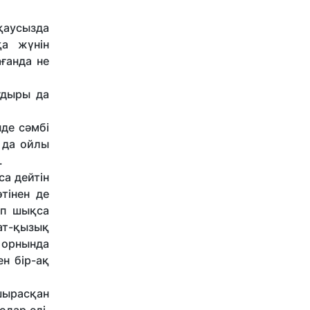
йқаусызда
қа жүнін
ғанда не
ағдыры да
нде сәмбі
 да ойлы
.
са дейтін
тінен де
ап шықса
ат-қызық
 орнында
ен бір-ақ
шырасқан