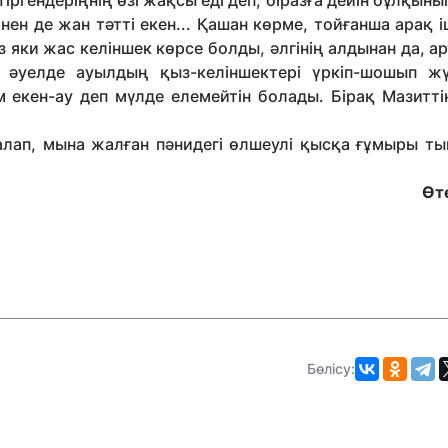
гендеріңнің өзі жақсы еді деп, біразға дейін бұлқыны
інен де жан тәтті екен... Қашан көрме, тойғанша арақ і
 яки жас келіншек көрсе болды, әлгінің алдынан да, а
 әуелде ауылдың қыз-келіншектері үркіп-шошып жү
 екен-ау деп мүлде елемейтін болады. Бірақ Мазитті
алап, мына жалған пәнидегі өлшеулі қысқа ғұмыры ты
Өт
Бөлісу: