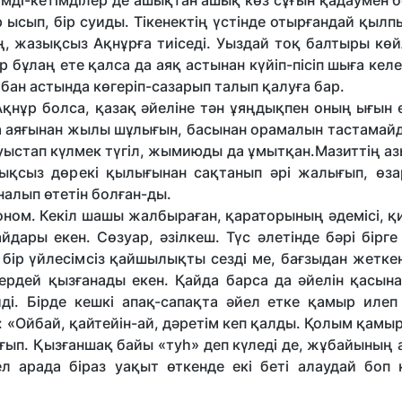
лімді-кетімділер де ашықтан ашық көз сұғын қадаумен б
р ысып, бір суиды. Тікенектің үстінде отырғандай қыл
ң, жазықсыз Ақнұрға тиіседі. Уыздай тоқ балтыры көй
р бұлаң ете қалса да аяқ астынан күйіп-пісіп шыға келе
бан астында көгеріп-сазарып талып қалуға бар.
нұр болса, қазақ әйеліне тән ұяңдықпен оның ығын ес
да аяғынан жылы шұлығын, басынан орамалын тастамайд
 Дауыстап күлмек түгіл, жымиюды да ұмытқан.Мазиттің а
рықсыз дөрекі қылығынан сақтанып әрі жалығып, өза
алып өтетін болған-ды.
роном. Кекіл шашы жалбыраған, қараторының әдемісі, қ
дары екен. Сөзуар, әзілкеш. Түс әлетінде бәрі бірге
бір үйлесімсіз қайшылықты сезді ме, бағзыдан жеткен
лердей қызғанады екен. Қайда барса да әйелін қасына
йді. Бірде кешкі апақ-сапақта әйел етке қамыр илеп
: «Ойбай, қайтейін-ай, дәретім кеп қалды. Қолым қамы
ығып. Қызғаншақ байы «туһ» деп күледі де, жұбайының
л арада біраз уақыт өткенде екі беті алаудай боп 