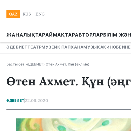
QAZ
RUS
ENG
ЖАҢАЛЫҚТАР
АЙМАҚТАР
АВТОРЛАР
БІЛІМ ЖӘ
ӘДЕБИЕТ
ТЕАТР
МУЗЕЙ
КІТАПХАНА
МУЗЫКА
КИНО
БЕЙНЕ
Басты бет
>
ӘДЕБИЕТ
>
Өтен Ахмет. Құн (әңгіме)
Өтен Ахмет. Құн (әңг
22.09.2020
ӘДЕБИЕТ