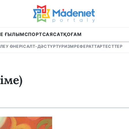
НЕ ҒЫЛЫМ
СПОРТ
САЯСАТ
ҚОҒАМ
ЛЕУ ӨНЕРІ
САЛТ-ДӘСТҮР
ТУРИЗМ
РЕФЕРАТТАР
ТЕСТТЕР
іме)