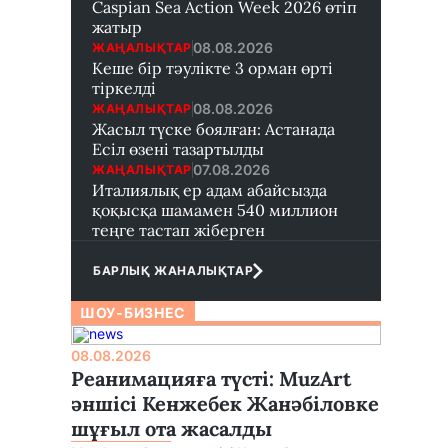
Caspian Sea Action Week 2026 өтіп
жатыр
08.08.2026
ЖАҢАЛЫҚТАР
Кеше бір тәулікте 3 орман өрті
тіркелді
08.08.2026
ЖАҢАЛЫҚТАР
Жасыл түске боялған: Астанада
Есіл өзені тазартылды
07.08.2026
ЖАҢАЛЫҚТАР
Италиялық ер адам абайсызда
қоқысқа шамамен 540 миллион
теңге тастап жіберген
БАРЛЫҚ ЖАНАЛЫҚТАР
ШОУ-БИЗНЕС
08.08.2026
Реанимацияға түсті: MuzArt
әншісі Кенжебек Жанәбіловке
шұғыл ота жасалды