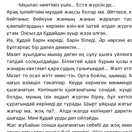
-Ықылас-ниетіміз үшін... Есте жүрсін де...
Арақ ішпейтінім мұндай жақсы болар ма. Әйтпесе, 
бейтаныс бейкүнә жанның жанын жаралап таст
қампайтардың» керімен өзін-өзі іштей алдап жүр
ұтам. Онсыз да Құдайдан ауыр жаза алған.
Иә, Құдай бәрін көреді, бәрін біледі. Әр нәрсені
бұлтарпас бір дәлел демекпін...
Мазит ауылдағы мынау деген ең сұлу қызға үйленген.
талдай солқылдайды. Білектей қара бұрым қозы қ
жанары көктемгі қара судың тұнығындай... Жалт етіп 
Мазит те осал жігіт емес-тін. Орта бойлы, шымыр. М
нағыз өзімшіл тәкәппар. Кеуде кернеген менменді
қызғанатын. Келіншегін қызғанатыны сондай, күнд
болды, мұның ізін аңдып жүрген біреу, бұл кетіс
құратындай көрінеді де тұрады. Шырт ұйқыда жаты
жатыр ма, жоқ па?.. Алда-жалда келіншегі дәретке
шығады. Мені Құдай ұрды деп ойлайды.
Жас жұбайын сонша қызғанатын себебі де жоқ емес