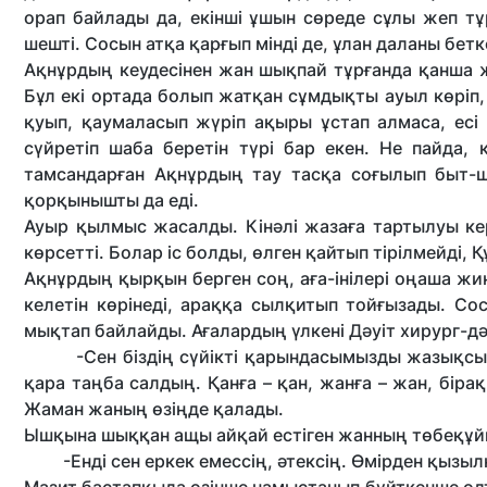
орап байлады да, екінші ұшын сөреде сұлы жеп 
шешті. Сосын атқа қарғып мінді де, ұлан даланы бетке
Ақнұрдың кеудесінен жан шықпай тұрғанда қанша ж
Бұл екі ортада болып жатқан сұмдықты ауыл көріп, е
қуып, қаумаласып жүріп ақыры ұстап алмаса, есі ке
сүйретіп шаба беретін түрі бар екен. Не пайда,
тамсандарған Ақнұрдың тау тасқа соғылып быт-ш
қорқынышты да еді.
Ауыр қылмыс жасалды. Кінәлі жазаға тартылуы к
көрсетті. Болар іс болды, өлген қайтып тірілмейді, 
Ақнұрдың қырқын берген соң, аға-інілері оңаша ж
келетін көрінеді, араққа сылқитып тойғызады. Сос
мықтап байлайды. Ағалардың үлкені Дәуіт хирург-дә
-Сен біздің сүйікті қарындасымызды жазықсыз қор
қара таңба салдың. Қанға – қан, жанға – жан, бірақ
Жаман жаның өзіңде қалады.
Ышқына шыққан ащы айқай естіген жанның төбеқұ
-Енді сен еркек емессің, әтексің. Өмірден қызылкөз