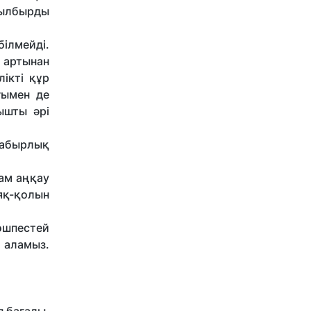
Шылбырды
ілмейді.
ң артынан
лікті құр
ғымен де
ышты әрі
сабырлық
ам аңқау
аяқ-қолын
өшпестей
а аламыз.