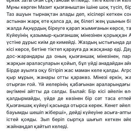
еркек заты оған сұқтанбай өтпейді. Үйге келетін ке
Мұны көрген Мазит қызғаныштан ішіне шоқ түсіп, бі
Таз ашуын тырнақтан алады деп, кісілері кеткен со
астынан жарқ ете қалса да, ақ білегі жең ұшынын бі
жалда Ақнұрдың біреуге қарап жымиғанын көрсе, та
Күйеуінің қазымыр-қызғаншақ мінезінен қорыққан Ақ
үстіне дұрыс киім де кимейді. Жаздың ыстығында 
кісі көрсе, бетіне тіктеп қарауға да жасқанар еді.
дос-жарандары да оның қызғаншақ мінезінен, па
жарқын араласуларын қойып, бұл үйді анадайдан айн
Бірде ауылға оқу бітіріп жас маман келе қалды. Аг
қыр мұрын, жанары отты қаракөз. Мінезі еркін, жай
отырған ғой. Үй иелерінің қабағынан араларындағы 
әңгімені айтты да салды. Былай: Бір кісі әйелін ө
қалдырмайды, үйде де көзінен бір сәт таса етпе
Қызғаншақ күйеуі қасында отырса керек. Кенет әйел
бауымды шешіп жіберші», дейді күйеуіне асыға-апт
істей қояды. Зып беріп сыртқа шығып кеткен әйе
жайнаңдап қайтып келеді.