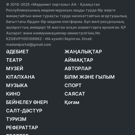
© 2018-2025 «Мәдениет порталы» АА - Қазақстан
Республикасының мәдени мұрасын заңды түрде бір жерге
жинақтайтын және тұрақты түрде насихаттайтын ағартушылық
бағыттағы бірден-бір мәдени платформа. Бұл желі ресурсының
ақпараттық өнімдері 18 жастан асқан азаматтарға арналған. ҚР
Ақпарат және коммуникациялар министрлігінің No
KZ09VPY00109962 - ИА куәлігі берілген. Email:
madeniportal@gmail.com
ӘДЕБИЕТ
ЖАҢАЛЫҚТАР
ТЕАТР
АЙМАҚТАР
МУЗЕЙ
АВТОРЛАР
КІТАПХАНА
БІЛІМ ЖӘНЕ ҒЫЛЫМ
МУЗЫКА
СПОРТ
КИНО
САЯСАТ
БЕЙНЕЛЕУ ӨНЕРІ
Қоғам
САЛТ-ДӘСТҮР
ТУРИЗМ
РЕФЕРАТТАР