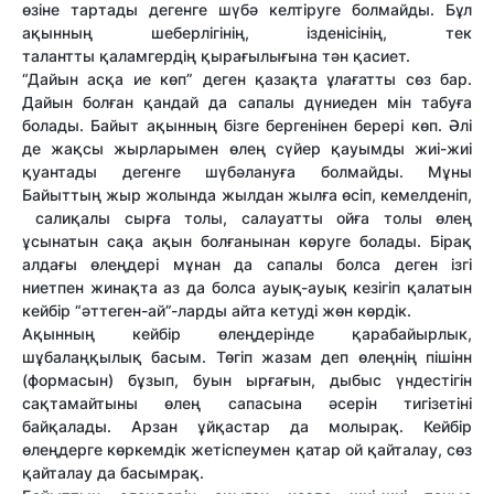
өзіне тартады дегенге шүбә келтіруге болмайды. Бұл
ақынның шеберлігінің, ізденісінің, тек
талантты қаламгердің қырағылығына тән қасиет.
“Дайын асқа ие көп” деген қазақта ұлағатты сөз бар.
Дайын болған қандай да сапалы дүниеден мін табуға
болады. Байыт ақынның бізге бергенінен берері көп. Әлі
де жақсы жырларымен өлең сүйер қауымды жиі-жиі
қуантады дегенге шүбәлануға болмайды. Мұны
Байыттың жыр жолында жылдан жылға өсіп, кемелденіп,
салиқалы сырға толы, салауатты ойға толы өлең
ұсынатын сақа ақын болғанынан көруге болады. Бірақ
алдағы өлеңдері мұнан да сапалы болса деген ізгі
ниетпен жинақта аз да болса ауық-ауық кезігіп қалатын
кейбір “әттеген-ай”-ларды айта кетуді жөн көрдік.
Ақынның кейбір өлеңдерінде қарабайырлык,
шұбалаңқылық басым. Төгіп жазам деп өлеңнің пішінн
(формасын) бұзып, буын ырғағын, дыбыс үндестігін
сақтамайтыны өлең сапасына әсерін тигізетіні
байқалады. Арзан ұйқастар да молырақ. Кейбір
өлеңдерге көркемдік жетіспеумен қатар ой қайталау, сөз
қайталау да басымрақ.