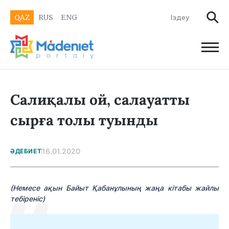
QAZ
RUS
ENG
Салиқалы ой, салауатты
сырға толы туынды
16.01.2020
ӘДЕБИЕТ
(Немесе ақын Байыт Қабанұлының жаңа кітабы жайлы
тебіреніс)