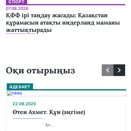
СПОРТ
07.08.2026
ҚФФ ірі таңдау жасады: Қазақстан
құрамасын атақты нидерланд маманы
жаттықтырады
Оқи отырыңыз
ӘДЕБИЕТ
22.09.2020
Өтен Ахмет. Құн (әңгіме)
&n...