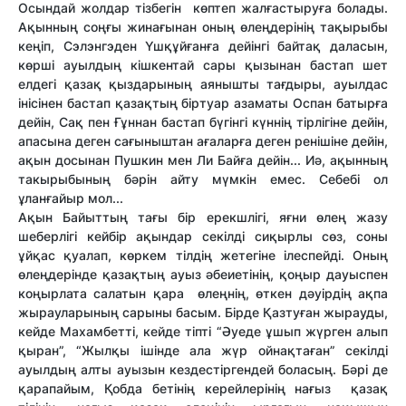
Осындай жолдар тізбегін көптеп жалғастыруға болады.
Ақынның соңғы жинағынан оның өлеңдерінің тақырыбы
кеңіп, Сэлэнгэден Үшқұйғанға дейінгі байтақ даласын,
көрші ауылдың кішкентай сары қызынан бастап шет
елдегі қазақ қыздарының аянышты тағдыры, ауылдас
інісінен бастап қазақтың біртуар азаматы Оспан батырға
дейін, Сақ пен Ғұннан бастап бүгінгі күннің тірлігіне дейін,
апасына деген сағыныштан ағаларға деген ренішіне дейін,
ақын досынан Пушкин мен Ли Байға дейін... Иә, ақынның
такырыбының бәрін айту мүмкін емес. Себебі ол
ұланғайыр мол...
Ақын Байыттың тағы бір ерекшлігі, яғни өлең жазу
шеберлігі кейбір ақындар секілді сиқырлы сөз, соны
ұйқас қуалап, көркем тілдің жетегіне ілеспейді. Оның
өлеңдерінде қазақтың ауыз әбеиетінің, қоңыр дауыспен
коңырлата салатын қара өлеңнің, өткен дәуірдің ақпа
жырауларының сарыны басым. Бірде Қазтуған жырауды,
кейде Махамбетті, кейде тіпті “Әуеде ұшып жүрген алып
қыран”, “Жылқы ішінде ала жүр ойнақтаған” секілді
ауылдың алты ауызын кездестіргендей боласың. Бәрі де
қарапайым, Қобда бетінің керейлерінің нағыз қазақ