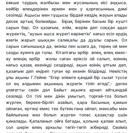
көкше таудың жалбызы мен жусанының иісі аңқыса,
кейбір өлеңдерінен ермен мен у қорғасынның дәмі
сезіледі. Ащысы мен тұщысы бірдей көздің жауын алады
десек артық болмайды. Бірақ бәрінен басым бір күшті
сарын бар. Ол қазағым, елім, жерім деп соққан адал
жүректің, “аузын ашса жүрегі көрінетін” нағыз есіл ердің
өзегін жарып шыққан салиқалы да дуалы сарын. Ол
сарын сағыншықа да, өкініш пен ызаға да, терең ой мен
сазды әуенге де толы. Кітаптағы әрбір өлең, өлең емес-
ау өлеңің әрбір жолы саған еріксіз ой салып, өзіннің
нағыз қазақ екеніңді сездіреді, ақын өзінің ұлтым деп,
қазағым деп еңіреп туған ер екенін білдіреді. Немістің
ұлы ақыны Г.Гейне: “Егер әлемге қандай бір сызат түссе
ол ең алдымен ақынның жүрегін тіліп өтеді”,- деген
ұлағатты сөзін дәл Байыт ақынға арнап айтқандай
сезіледі. Ол тілі мен дінін ұмытып, торғай-тоз болып
жүрген, береке-бірлігі азайып, қара басының қамын
ойлаған, ертеңі емес тек бүгінін ғана ойлап, мәнсабы мен
байлығына мәз болып жүрген топас қазақтар үшін
қиналады. Қапаланып ойға батады, қолына қалам алып,
сол шерін өлең аркылы төгіп-төгіп жібереді. Сөзіміз