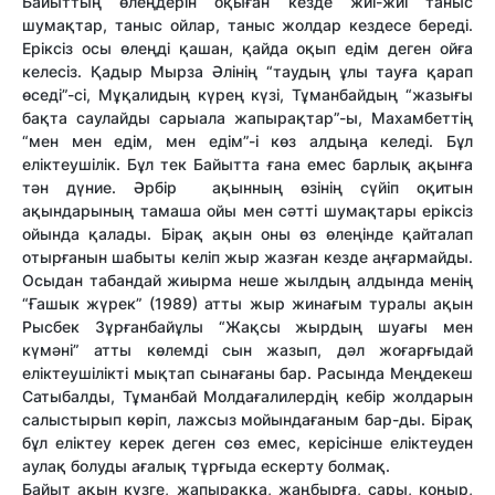
Байыттың өлеңдерін оқыған кезде жиі-жиі таныс
шумақтар, таныс ойлар, таныс жолдар кездесе береді.
Еріксіз осы өлеңді қашан, қайда оқып едім деген ойға
келесіз. Қадыр Мырза Әлінің “таудың ұлы тауға қарап
өседі”-сі, Мұқалидың күрең күзі, Тұманбайдың “жазығы
бақта саулайды сарыала жапырақтар”-ы, Махамбеттің
“мен мен едім, мен едім”-і көз алдыңа келеді. Бұл
еліктеушілік. Бұл тек Байытта ғана емес барлық ақынға
тән дүние. Әрбір ақынның өзінің сүйіп оқитын
ақындарының тамаша ойы мен сәтті шумақтары еріксіз
ойында қалады. Бірақ ақын оны өз өлеңінде қайталап
отырғанын шабыты келіп жыр жазған кезде аңғармайды.
Осыдан табандай жиырма неше жылдың алдында менің
“Ғашык жүрек” (1989) атты жыр жинағым туралы ақын
Рысбек Зұрғанбайұлы “Жақсы жырдың шуағы мен
күмәні” атты көлемді сын жазып, дәл жоғарғыдай
еліктеушілікті мықтап сынағаны бар. Расында Меңдекеш
Сатыбалды, Тұманбай Молдағалилердің кебір жолдарын
салыстырып көріп, лажсыз мойындағаным бар-ды. Бірақ
бұл еліктеу керек деген сөз емес, керісінше еліктеуден
аулақ болуды ағалық тұрғыда ескерту болмақ.
Байыт ақын күзге, жапыраққа, жаңбырға, сары, коңыр,