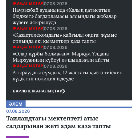
07.08.2026
ЖАҢАЛЫҚТАР
Наурызбай ауданында «Халық қатысатын
бюджет» бағдарламасы аясындағы жобалар
жүзеге асырылуда
07.08.2026
ЖАҢАЛЫҚТАР
«Қазақтелекомдағы» қайғылы оқиға: жұмыс
орнында екі қызметкер қаза тапты
07.08.2026
ЖАҢАЛЫҚТАР
«Олар құрбы болмаған»: Марқұм Ұлдана
Мырзуанның күйеуі өз шындығын айтты
07.08.2026
ЖАҢАЛЫҚТАР
Атыраудағы сұмдық: 12 жастағы қызға тиіскен
күдіктіні полиция іздеуде
БАРЛЫҚ ЖАНАЛЫҚТАР
ӘЛЕМ
07.08.2026
Таиландтағы мектептегі атыс
салдарынан жеті адам қаза тапты