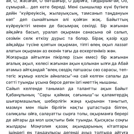
ай, О, жасаған, О бәтшағыр, О дариға, Тағдырым-ай, Оо,
сұмырай... деп кете береді. Мені сыншылар күні бүгінге
дейін “күйреуіксің, жылауықсың, тамсанып таңдануын
көп” деп сынайтынын әлі қойған жоқ. Байыттың
күйреуіктігі менен де басымрақ секілді. Бір жағынан
айқайға басып, уралап оқырман санасына ой салып,
сезімін селк еткізу дүрыс та болар. Бірақ қазір құр
айқайды түсіне қоятын оқырман, тіпті өлең оқып лаззат
алатын оқырман аз екенін тағы да ескергеніміз жөн.
Жоғарыда айтылған пікірлер (сын емес) бір жағынан
ағалық ақыл, келесі жағынан ақын қолынан ылғи да Абай
атамыз айтқандай “өлең сөздің патшасы сөз сарасы, теп-
тегіс жұмыр келсін айналасы”-на сай келген сапалы да
сәтті туынды ұсына берсе деген ізгі ниеттің нышаны.
Сайып келгенде танымал да талантты ақын Байыт
Қабанұлының “Сары қаймақ сағыныш”-ы қаламгердің
шығармашылық шеберлігін жаңа қырынан танытып,
мазмұн мен пішін бірлігін нақты ұштастыра білген,
салиқалы ойға, салауатты сырға толы, оқырманға берері
де айтары да мол шоқтығы биік туынды. Қысқасы соңғы
жылдары Моңғолия қазақ ақындарының кітаптары
ішіндегі ең таңдаулысы дегенді ауыз толтыра айтуға