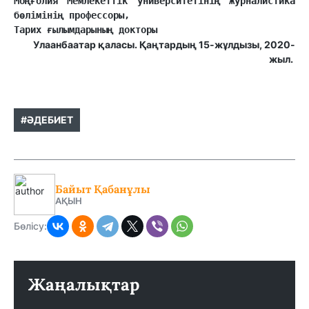
Моңғолия Мемлекеттік университетінің Журналистика 
бөлімінің профессоры, 
Тарих ғылымдарының докторы
Улаанбаатар қаласы. Қаңтардың 15-жұлдызы, 2020-
жыл.
#ӘДЕБИЕТ
Байыт Қабанұлы
АҚЫН
Бөлісу:
Жаңалықтар