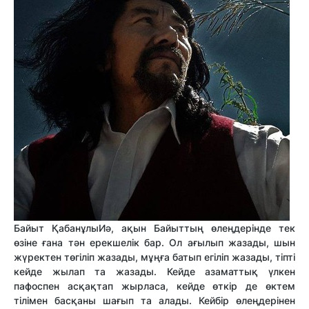
Байыт Қабанұлы
Иә, ақын Байыттың өлеңдерінде тек
өзіне ғана тән ерекшелік бар. Ол ағылып жазады, шын
жүректен төгіліп жазады, мұңға батып егіліп жазады, тіпті
кейде жылап та жазады. Кейде азаматтық үлкен
пафоспен асқақтап жырласа, кейде өткір де өктем
тілімен басқаны шағып та алады. Кейбір өлеңдерінен