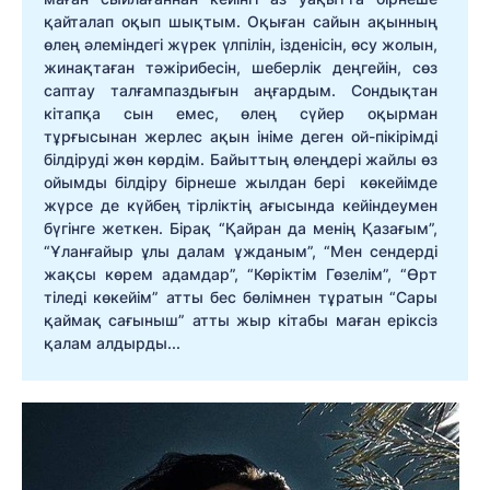
қайталап оқып шықтым. Оқыған сайын ақынның
өлең әлеміндегі жүрек үлпілін, ізденісін, өсу жолын,
жинақтаған тәжірибесін, шеберлік деңгейін, сөз
саптау талғампаздығын аңғардым. Сондықтан
кітапқа сын емес, өлең сүйер оқырман
тұрғысынан жерлес ақын ініме деген ой-пікірімді
білдіруді жөн көрдім. Байыттың өлеңдері жайлы өз
ойымды білдіру бірнеше жылдан бері көкейімде
жүрсе де күйбең тірліктің ағысында кейіндеумен
бүгінге жеткен. Бірақ “Қайран да менің Қазағым”,
“Ұланғайыр ұлы далам ұжданым”, “Мен сендерді
жақсы көрем адамдар”, “Көріктім Гөзелім”, “Өрт
тіледі көкейім” атты бес бөлімнен тұратын “Сары
қаймақ сағыныш” атты жыр кітабы маған еріксіз
қалам алдырды...