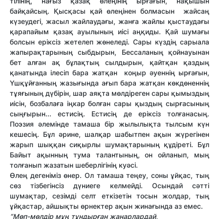
тілінің, нағыз қазақ өлеңінің ырғағын, нақышын
байқайсың. Қысқасы қай өлеңінен болмасын жайсаң
күзеудегі, жасыл жайлаудағы, жанға жайлы қыстаудағы
қарапайым қазақ ауылының иісі аңқиды. Қай шумағы
болсын еріксіз жетелеп жөнеледі. Сары күздің сарыала
жапырақтарының сыбдырын, Бессаланың қойнауынан
бет алған ақ бұлақтың сылдырын, қайтқан қаздың
қанатында ілесіп бара жатқан коңыр әуеннің ырғағын,
Үшқұйғанның жазығында ағып бара жатқан көкдөненнің
тұяғының дүбірін, шар аяқта мөлдіреген сары қымыздың
иісін, бозбалаға іңкар болған сары қыздың сырғасының
сыңғырын... естисің. Естисің де еріксіз толғанасың.
Поэзия әлемінде тамаша бір жылылықта тылсым күн
кешесің. Бұл әрине, шалқар шабытпен ақын жүрегінен
жарып шыққан сиқырлы шумақтарының құдіреті. Бұл
Байыт ақынның тума талантының, он ойланып, мың
толғанып жазатын шеберлігінің куәсі.
Өлең дегеніміз өнер. Ол тамаша теңеу, соны ұйқас, тың
сөз тізбегінсіз дүниеге келмейді. Осындай сәтті
шумақтар, сезімді селт еткізетін тосын жолдар, тың
ұйқастар, айшықты өрнектер ақын жинағында аз емес.
“Мөп-мөлд
і
р м
ұң
т
ұ
ндыр
ғ
ан жанарлардай,