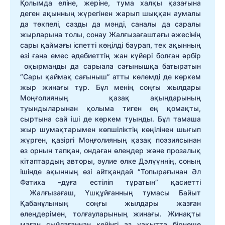
Қолымда еліне, жеріне, тума халқы қазағына
деген ақынның жүрегінен жарып шыққан аумалы
да төкпелі, сазды да мәнді, саналы да саралы
жырларына толы, сонау Жалғызағаштағы әжесінің
сары қаймағы іспетті көңілді баурап, тек ақынның
өзі ғана емес әдебиеттің жан күйері болған әрбір
оқырманды да сарыала сағынышқа батыратын
“Сары қаймақ сағыныш” атты көлемді де көркем
жыр жинағы тұр. Бұл менің соңғы жылдары
Моңғолияның қазақ ақындарының
туындыларынан қолыма тиген ең қомақты,
сыртына сай іші де көркем туынды. Бұл тамаша
жыр шумақтарымен көпшіліктің көңілінен шығып
жүрген, қазіргі Моңғолияның қазақ поэзиясынан
өз орнын тапқан, ондаған өлеңдер және прозалық
кітаптардың авторы, әулие өлке Дэлүүннің, соның
ішінде ақынның өзі айтқандай “Топырағынан Әл
Фатиха –дұға естіліп тұратын” қасиетті
Жалғызағаш, Үшқұйғанның тумасы Байыт
Қабанұлының соңғы жылдары жазған
өлеңдерімен, толғауларының жинағы. Жинақты
маған сыйлағаннан кейінгі аз уақытта бірнеше