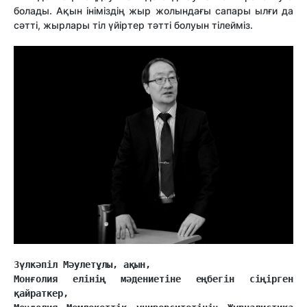
болады. Ақын ініміздің жыр жолындағы сапары ылғи да
сәтті, жырлары тіл үйіртер тәтті болуын тілейміз.
Зүлкәпіл Мәулетұлы, ақын,
Монғолия елінің мәдениетіне еңбегін сіңірген 
қайраткер, 