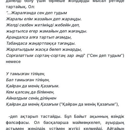
дәлелді болу үшін бірнеше жолдарды мысал ретінде
тартайық. Ол:
“...Жарал
ғ
анда сен деп тудым
Жаралы ел
і
м жазайын деп жара
ң
ды.
Желд
і
сөзбен жет
і
м
ің
д
і
жебей
і
н деп,
жыртылса егер жамайын деп жа
ғ
а
ң
ды.
Арандалса ал
ғ
а тартып а
ғ
амды,
Табандаса жа
ң
артпа
ққ
а та
ғ
а
ң
ды.
Жаратылдым жас
қ
а бөлеп жанарды,
Сор
ғ
алатты
м
сорта
ң
-сорта
ң
зар
ә
нд
і
” (“Сен деп тудым”)
немесе
У тамыз
ғ
ан тілі
ң
ен,
Бал тамыз
ғ
ан тілі
ң
ен,
Қ
айран да менің
Қ
аза
ғ
ым.
Кем
қ
алса
ң
да б
і
л
і
мнен,
Айналдым сен
ің
д
і
л
ің
нен
Қ
айран да менің
Қ
аза
ғ
ым
(“Қайран да менің Қазағым”),
-деп ақтарып тастайды. Бұл Байыт ақынның өзіндік
фәлсафасы. Ол басқаларша маймөңкелеп, ауырдың
астымен жеңілдің үстімен жүгісі келмейді. Айтайын