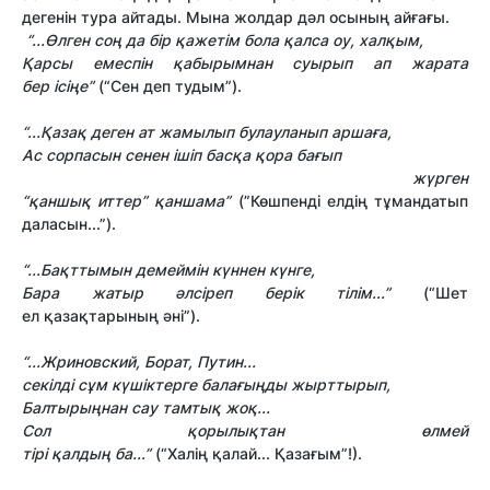
дегенін тура айтады. Мына жолдар дәл осының айғағы.
“...Өл
г
е
н
со
ң да
б
і
р
қ
ажет
і
м бола
қ
алса оу, хал
қ
ым,
Қ
арсы емесп
і
н
қ
абыр
ы
мнан суырып ап жарата
бер
і
с
ің
е”
(“Сен деп тудым”).
“...Қазақ деген ат жамылып булауланып арша
ғ
а,
Ас сорпасын сенен
і
ш
і
п бас
қ
а
қ
ора ба
ғ
ып
жүрген
“
қ
аншы
қ
иттер”
қ
аншама”
(”Көшпенді елдің тұмандатып
даласын...”).
“...Ба
қ
ттымын демейм
і
н күннен күнге,
Бара жатыр
ә
лс
і
реп бер
і
к т
і
л
і
м...”
(“Шет
ел қазақтарының әні”).
“...Жриновский, Борат, Путин...
секілді с
ұ
м күш
і
ктерге бала
ғ
ы
ң
ды жырттырып,
Балтыры
ң
нан сау тамты
қ
жо
қ
...
Сол
қ
орылы
қ
тан өлмей
т
і
р
і
қ
алды
ң
ба...”
(“Халің қалай... Қазағым”!).