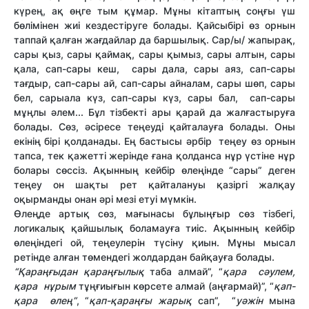
күрең, ақ өңге тым құмар. Мұны кітаптың соңғы үш
бөлімінен жиі кездестіруге болады. Қайсыбірі өз орнын
таппай қалған жағдайлар да баршылық. Сар/ы/ жапырақ,
сары қыз, сары қаймақ, сары қымыз, сары алтын, сары
қала, сап-сары кеш, сары дала, сары аяз, сап-сары
тағдыр, сап-сары ай, сап-сары айналам, сары шөп, сары
бел, сарыала күз, сап-сары күз, сары бал, сап-сары
мұңлы әлем... Бұл тізбекті ары қарай да жалғастыруға
болады. Сөз, әсіресе теңеуді қайталауға болады. Оны
екінің бірі қолданады. Ең бастысы әрбір теңеу өз орнын
тапса, тек қажетті жерінде ғана қолданса нұр үстіне нұр
болары сөссіз. Ақынның кейбір өлеңінде “сары” деген
теңеу он шақты рет қайталануы қазіргі жалқау
оқырманды онан әрі мезі етуі мүмкін.
Өлеңде артық сөз, мағынасы бұлыңғыр сөз тізбегі,
логикалық қайшылық боламауға тиіс. Ақынның кейбір
өлеңіндегі ой, теңеулерін түсіну қиын. Мұны мысал
ретінде алған төмендегі жолдардан байқауға болады.
“Қара
ңғ
ыдан қара
ңғ
ылы
қ
таба алмай”, “
қара с
ә
улем,
қара н
ұ
рым
тұңғиығын көрсете алмай (аңғармай)”, “
қ
ап-
қара өлең”
, “
қ
ап-қара
ңғ
ы жары
қ
сап”, “
у
ә
ж
і
н
мына