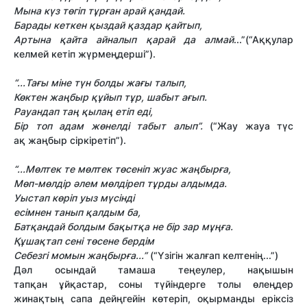
Мына күз төг
і
п т
ұ
р
ғ
ан арай
қ
андай.
Барады кеткен
қ
ызда
й
қ
аздар
қ
айтып,
Артына
қ
айта айналып қарай да алмай
...”(“Аққулар
келмей кетіп жүрмеңдерші”).
“...Та
ғ
ы м
і
не түн болды жа
ғ
ы талып,
Көктен жа
ң
быр
құ
йып т
ұ
р, шабыт а
ғ
ып.
Рауандап та
ң
қ
ыла
ң
ет
і
п ед
і
,
Б
і
р топ адам жөнелд
і
табыт алып”.
(“Жау жауа түс
ақ жаңбыр сіркіретіп”).
“...Мөлтек те мөлтек төсен
і
п жуас жа
ң
быр
ғ
а,
Мөп-мөлд
і
р әлем мөлд
і
реп т
ұ
рды алдымда.
Уыстап көр
і
п уыз мүс
і
нд
і
ес
і
мнен танып
қ
алдым ба,
Бат
қ
андай болдым ба
қ
ыт
қ
а не б
і
р за
р
м
ұңғ
а.
Құ
ша
қ
тап сен
і
төсене берд
і
м
Себезг
і
момын жа
ң
быр
ғ
а...”
(“Үзігін жалғап келтенің...”)
Дәл осындай тамаша теңеулер, нақышын
тапқан ұйқастар, соны түйіндерге толы өлеңдер
жинақтың сапа дейңгейін көтеріп, оқырманды еріксіз