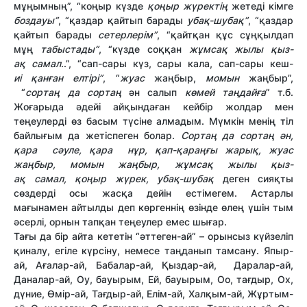
мұңымның”, “коңыр күзде
қ
оңыр жүрект
ің
жетеді кімге
боздауы”
, “қаздар қайтып барады
уба
қ
-шуба
қ
”
, “қаздар
қайтып барады
сетерлер
і
м”
, “қайтқан құс сұңқылдап
мұң
табыстады”
, “күзде соққан
ж
ұ
мса
қ
жылы
қ
ыз-
а
қ
самал
..”, “сап-сары күз, сары кала, сап-сары кеш-
и
і
қ
ан
ғ
ан елт
і
р
і
”
, “
жуас
жаңбыр,
момын
жаңбыр”,
“
сорта
ң
да сорта
ң
ән салып
көмей та
ң
дай
ғ
а
” т.б.
Жоғарыда әдейі айқындаған кейбір жолдар мен
теңеулерді өз басым түсіне алмадым. Мүмкін менің тіл
байлығым да жетіспеген болар.
Сорта
ң
да сорта
ң
ә
н,
қара с
ә
уле, қара н
ұ
р,
қ
ап-қара
ңғ
ы жары
қ
, жуас
жа
ң
быр, момын жа
ң
быр, ж
ұ
мса
қ
жылы
қ
ыз-
а
қ
самал,
қ
оңыр жүрек, уба
қ
-шуба
қ
деген сияқты
сөздерді осы жасқа дейін естімегем. Астарлы
мағынамен айтылды деп көргеннің өзінде өлең үшін тым
әсерлі, орнын тапқан теңеулер емес шығар.
Тағы да бір айта кететін “әттеген-ай” – орынсыз күйзеліп
қиналу, егіле күрсіну, немесе таңданып тамсану. Япыр-
ай, Ағалар-ай, Бабалар-ай, Қыздар-ай, Даралар-ай,
Даналар-ай, Оу, бауырым, Ей, бауырым, Оо, тағдыр, Ох,
дүние, Өмір-ай, Тағдыр-ай, Елім-ай, Халқым-ай, Жұртым-