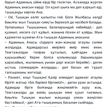
барып Адамның үйіне кірді бір тесіктен. Асханада жүрген
Адамның анасын көрді. Ол қуып шыға ма деп қорқып еді,
тышқанды көрген Ана:
– Ой, Тышқан келіп қалыпты ғой. Бізге Жылбасы келді!
Биылғы жыл Тышқан сияқты берекелі де несібелі болады.
Ұрпағымыз Тышқанның балаларындай көбейеді!,- деп
қуанып, кесеге сүт құйып, жанына піскен ет қойды. Мын
құрметке қуанған Ата-тышқан Адамның анасына:
– Адамның Анасы сіздерге жан-жануар атаулы сәлем
жолдауда. Адамдарсыз өміріміз өмір емес екен.
Тәжтажалдан тезірек құтылып, қайтадан қуана
қауышайық! Керек болса қолымызда барымыздан
қарасайық, жыланның уынан дәрі жасап берейік!,- деген
ыстық сәлемдерін жолдады,- деп басын иіп тұрып
тапсырманы жеткізді.
– Рахмет, елші Тышқан! Қазір әлемдегі адамзат атаулы
бірігіп жатыр «Біз бәріміз біргеміз!»,- деген ұран астында.
Адамдар бірге болғанда жеңілмейтін ауру жоқ.
Тәжтажалды да өзінің шыққан ініне қуып тығамыз.
Биылғы Тышқан жылын жақында үлкен жеңіспен
бастаймыз!,- деп Ата-тышқанның басынан сыйпады.