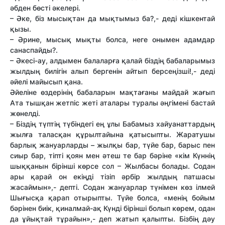
әбден бөсті әкелері.
– Әке, біз мысықтан да мықтымыз ба?,- деді кішкентай
қызы.
– Әрине, мысық мықты болса, неге онымен адамдар
санаспайды?.
– Әкесі-ау, алдымен балаларға қалай біздің бабаларымыз
жылдың билігін алып бергенін айтып берсеңізші!,- деді
әйелі майысып қана.
Әйеліне өздерінің бабаларын мақтағаны майдай жағып
Ата тышқан жетпіс жеті аталары туралы әңгімені бастай
жөнелді.
– Біздің түптің түбіндегі ең ұлы Бабамыз хайуанаттардың
жылға таласқан құрылтайына қатысыпты. Жаратушы
барлық жануарларды – жылқы бар, түйе бар, барыс пен
сиыр бар, тіпті қоян мен әтеш те бар бәріне «кім Күннің
шыққанын бірінші көрсе сол – Жылбасы болады. Содан
ары қарай он екіңді тізіп әрбір жылдың патшасы
жасаймын»,- депті. Содан жануарлар түнімен көз ілмей
Шығысқа қарап отырыпты. Түйе болса, «менің бойым
бәрінен биік, қиналмай-ақ Күнді бірінші болып көрем, одан
да ұйықтай тұрайын»,- деп жатып қалыпты. Бізбің дәу