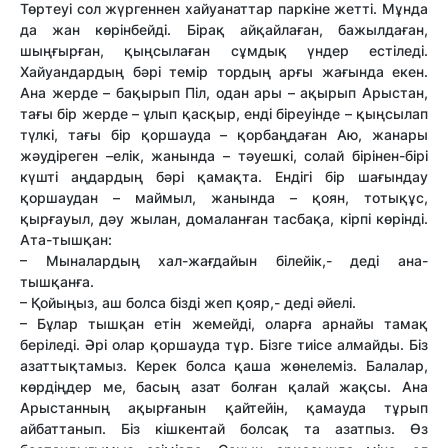
Төртеуі сол жүргеннен хайуанаттар паркіне жетті. Мұнда
да жан көрінбейді. Бірақ айқайлаған, бажылдаған,
шыңғырған, қыңсылаған сұмдық үндер естіледі.
Хайуандардың бәрі темір тордың арғы жағында екен.
Ана жерде – бақырып Піл, одан ары – ақырып Арыстан,
тағы бір жерде – ұлып қасқыр, енді біреуінде – қыңсылап
түлкі, тағы бір қоршауда – қорбаңдаған Аю, жанары
жәудіреген –елік, жанында – тәуешкі, солай бірінен-бірі
күшті аңдардың бәрі қамақта. Ендігі бір шағындау
қоршаудан – маймыл, жанында – қоян, тотықұс,
қырғауыл, дәу жылан, домаланған тасбақа, кірпі көрінді.
Ата-тышқан:
– Мыналардың хал-жағдайын білейік,- деді ана-
тышқанға.
– Қойыңыз, аш болса бізді жеп қояр,- деді әйелі.
– Бұлар тышқан етін жемейді, оларға арнайы тамақ
беріледі. Әрі олар қоршауда тұр. Бізге тиісе алмайды. Біз
азаттықтамыз. Керек болса қаша жөнелеміз. Балалар,
көрдіңдер ме, басың азат болған қалай жақсы. Ана
Арыстанның ақырғанын қайтейін, қамауда тұрып
айбаттанып. Біз кішкентай болсақ та азатпыз. Өз