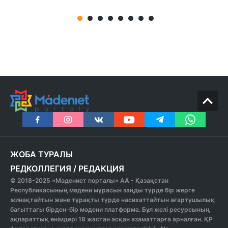
ЖОБА ТУРАЛЫ
РЕДКОЛЛЕГИЯ
/
РЕДАКЦИЯ
© 2018-2025 «Мәдениет порталы» АА - Қазақстан
Республикасының мәдени мұрасын заңды түрде бір жерге
жинақтайтын және тұрақты түрде насихаттайтын ағартушылық
бағыттағы бірден-бір мәдени платформа. Бұл желі ресурсының
ақпараттық өнімдері 18 жастан асқан азаматтарға арналған. ҚР