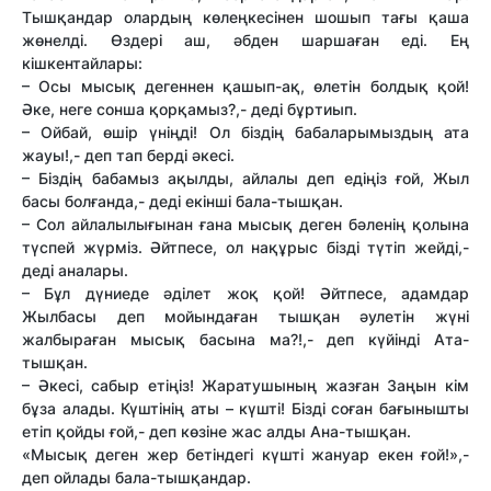
Тышқандар олардың көлеңкесінен шошып тағы қаша
жөнелді. Өздері аш, әбден шаршаған еді. Ең
кішкентайлары:
– Осы мысық дегеннен қашып-ақ, өлетін болдық қой!
Әке, неге сонша қорқамыз?,- деді бұртиып.
– Ойбай, өшір үніңді! Ол біздің бабаларымыздың ата
жауы!,- деп тап берді әкесі.
– Біздің бабамыз ақылды, айлалы деп едіңіз ғой, Жыл
басы болғанда,- деді екінші бала-тышқан.
– Сол айлалылығынан ғана мысық деген бәленің қолына
түспей жүрміз. Әйтпесе, ол нақұрыс бізді түтіп жейді,-
деді аналары.
– Бұл дүниеде әділет жоқ қой! Әйтпесе, адамдар
Жылбасы деп мойындаған тышқан әулетін жүні
жалбыраған мысық басына ма?!,- деп күйінді Ата-
тышқан.
– Әкесі, сабыр етіңіз! Жаратушының жазған Заңын кім
бұза алады. Күштінің аты – күшті! Бізді соған бағынышты
етіп қойды ғой,- деп көзіне жас алды Ана-тышқан.
«Мысық деген жер бетіндегі күшті жануар екен ғой!»,-
деп ойлады бала-тышқандар.