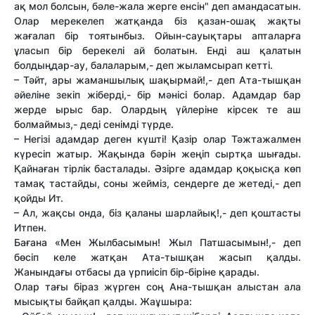
ақ мол болсын, бәле-жала жерге енсін" деп амандасатын.
Олар мерекелеп жатқанда біз қазан-ошақ жақты
жағалап бір тоятынбыз. Ойын-сауықтары апталарға
ұласып бір берекелі ай болатын. Енді аш қалатын
болдыңдар-ау, балаларым,- деп жыламсырап кетті.
– Тәйт, ары жаманшылық шақырмай!,- деп Ата-тышқан
әйеліне зекіп жіберді,- бір мәнісі болар. Адамдар бар
жерде ырыс бар. Олардың үйлеріне кірсек те аш
болмаймыз,- деді сенімді түрде.
– Негізі адамдар деген күшті! Қазір олар Тәжтажалмен
күресіп жатыр. Жақында бәрін жеңіп сыртқа шығады.
Қайнаған тірлік басталады. Әзірге адамдар қоқысқа көп
тамақ тастайды, соны жейміз, сендерге де жетеді,- деп
қойды Ит.
– Ал, жақсы онда, біз қаланы шарлайық!,- деп қоштасты
Итпен.
Бағана «Мен Жылбасымын! Жыл Патшасымын!,- деп
бөсіп келе жатқан Ата-тышқан жасып қалды.
Жанындағы отбасы да үрпиісіп бір-біріне қарады.
Олар тағы біраз жүрген соң Ана-тышқан алыстан ала
мысықты байқап қалды. Жаұшыра: