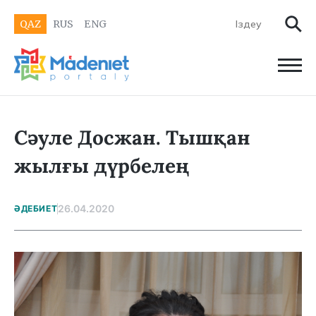
QAZ
RUS
ENG
Сәуле Досжан. Тышқан
жылғы дүрбелең
26.04.2020
ӘДЕБИЕТ