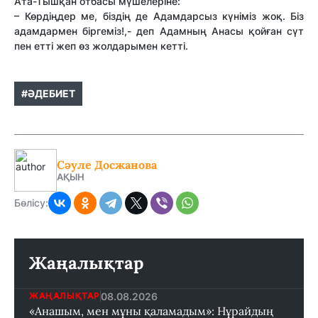
Ата-Тышқан отбасы мүшелеріне:
– Көрдіңдер ме, біздің де Адамдарсыз күніміз жоқ. Біз
адамдармен біргеміз!,- деп Адамның Анасы қойған сүт
пен етті жеп өз жолдарымен кетті.
#ӘДЕБИЕТ
Сәуле Досжанова
АҚЫН
Бөлісу:
Жаңалықтар
08.08.2026
ЖАҢАЛЫҚТАР
«Анашым, мен мұны қаламадым»: Нұрайдың