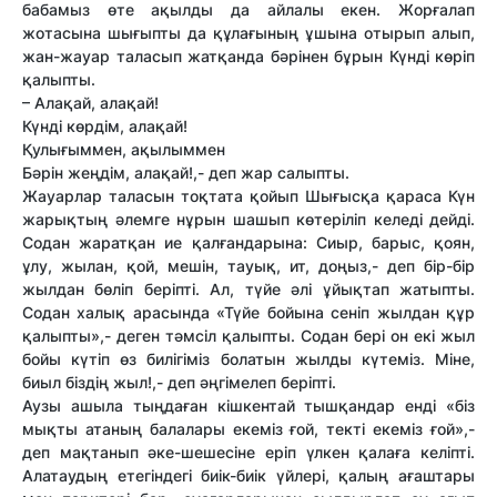
бабамыз өте ақылды да айлалы екен. Жорғалап
жотасына шығыпты да құлағының ұшына отырып алып,
жан-жауар таласып жатқанда бәрінен бұрын Күнді көріп
қалыпты.
– Алақай, алақай!
Күнді көрдім, алақай!
Қулығыммен, ақылыммен
Бәрін жеңдім, алақай!,- деп жар салыпты.
Жауарлар таласын тоқтата қойып Шығысқа қараса Күн
жарықтың әлемге нұрын шашып көтеріліп келеді дейді.
Содан жаратқан ие қалғандарына: Сиыр, барыс, қоян,
ұлу, жылан, қой, мешін, тауық, ит, доңыз,- деп бір-бір
жылдан бөліп беріпті. Ал, түйе әлі ұйықтап жатыпты.
Содан халық арасында «Түйе бойына сеніп жылдан құр
қалыпты»,- деген тәмсіл қалыпты. Содан бері он екі жыл
бойы күтіп өз билігіміз болатын жылды күтеміз. Міне,
биыл біздің жыл!,- деп әңгімелеп беріпті.
Аузы ашыла тыңдаған кішкентай тышқандар енді «біз
мықты атаның балалары екеміз ғой, текті екеміз ғой»,-
деп мақтанып әке-шешесіне еріп үлкен қалаға келіпті.
Алатаудың етегіндегі биік-биік үйлері, қалың ағаштары