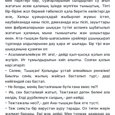
мен парктері бар, суағарларынан сылдырлап су ағып
жататын әсем қаланың ішінде мүлгіген тыныштық. Тіпті
бір-біріне жол бермей төбелесіп қала беретін көліктері де
жоқ. Халқы құмырсқадай жыбырлап жұмыс істеп,
наубайханада наны пісіп, дәмханада асы пісіп, зауыттары
мен фабрикаларынан шыққан түтіні аспанға шұбатылып
жататын қаланың мына тыныштығы жан шошытады
екен. Ата-тышқан бала-шағасымен үрейлері ұшыңқырап
тұрғанда алдыларынан дәу қара ит шығады. Бір тірі жан
шыққанына қуанған ол:
– Асаламағалейкүм Ит аға!,- дейді қып-қысқа қолын ала
жүгіріп. Ит тұмылдырығын киіп алыпты. Созған қолын
кері итеріп:
– Сәлем, Тышқан! Қолыңды ұстай алмаймын ренжіме!
Биылғы сенің жылың жайсыз басталып тұр!,- деді
кейігендей сөз бастап.
– Не болды, менің басталғаным бүгін ғана емес пе?!
– Иә, сен басталмай жатып, Тәжтажал деген бәлені ала
келдің. Елді дүрбелеңге салдың,- деп кейіді.
– Тәжтажалы несі?,- деп Ана-тышқан баж ете түсті.
– Тәж сияқты бір вирустан ауру тарады. Ол тиген жерін
жалмап барады. Емі жоқ дейді. Мен тұрмақ адамдар да