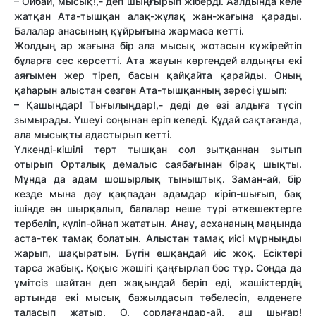
– Ойбай, мысық!,- деп шыңғырып жіберді. Аалдында келе
жатқан Ата-тышқан алақ-жұлақ жан-жағына қарады.
Балалар анасының құйрығына жармаса кетті.
Жолдың ар жағына бір ала мысық жотасын күжірейтіп
бұларға сес көрсетті. Ата жауын көргендей алдыңғы екі
аяғымен жер тіреп, басын қайқайта қарайды. Оның
қаһарын алыстан сезген Ата-тышқанның зәресі ұшып:
– Қашыңдар! Тығылыңдар!,- деді де өзі алдыға түсіп
зымырады. Үшеуі соңынан еріп келеді. Құдай сақтағанда,
ала мысықты адастырып кетті.
Үлкенді-кішілі төрт тышқан сол зытқаннан зытып
отырып Орталық демалыс саябағынан бірақ шықты.
Мұнда да адам шошырлық тыныштық. Заман-ай, бір
кезде мына дәу қақпадан адамдар кіріп-шығып, бақ
ішінде ән шырқалып, балалар неше түрі әткешектерге
тербеліп, күліп-ойнап жататын. Анау, асхананың маңында
аста-төк тамақ болатын. Алыстан тамақ иісі мұрныңды
жарып, шақыратын. Бүгін ешқандай иіс жоқ. Есіктері
тарса жабық. Қоқыс жәшігі қаңғырлап бос тұр. Сонда да
үмітсіз шайтан деп жақындай беріп еді, жәшіктердің
артында екі мысық бажылдасып төбелесіп, әлденеге
таласып жатыр. О, сорлағандар-ай, аш шығар!