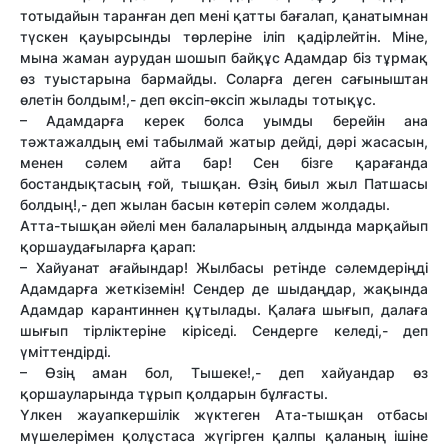
тотыдайын таранған деп мені қатты бағалап, қанатымнан
түскен қауырсынды төрлеріне іліп қадірлейтін. Міне,
мына жаман аурудан шошып байқұс Адамдар біз тұрмақ
өз туыстарына бармайды. Соларға деген сағыныштан
өлетін болдым!,- деп өксіп-өксіп жылады тотықұс.
– Адамдарға керек болса уымды берейін ана
тәжтажалдың емі табылмай жатыр дейді, дәрі жасасын,
менен сәлем айта бар! Сен бізге қарағанда
бостандықтасың ғой, тышқан. Өзің биыл жыл Патшасы
болдың!,- деп жылан басын көтеріп сәлем жолдады.
Атта-тышқан әйелі мен балаларының алдында марқайып
қоршаудағыларға қарап:
– Хайуанат ағайындар! Жылбасы ретінде сәлемдеріңді
Адамдарға жеткіземін! Сендер де шыдаңдар, жақында
Адамдар карантиннен құтылады. Қалаға шығып, далаға
шығып тірліктеріне кіріседі. Сендерге келеді,- деп
үміттендірді.
– Өзің аман бол, Тышеке!,- деп хайуандар өз
қоршауларында тұрып қолдарын бұлғасты.
Үлкен жауапкершілік жүктеген Ата-тышқан отбасы
мүшелерімен қолұстаса жүгірген қалпы қаланың ішіне