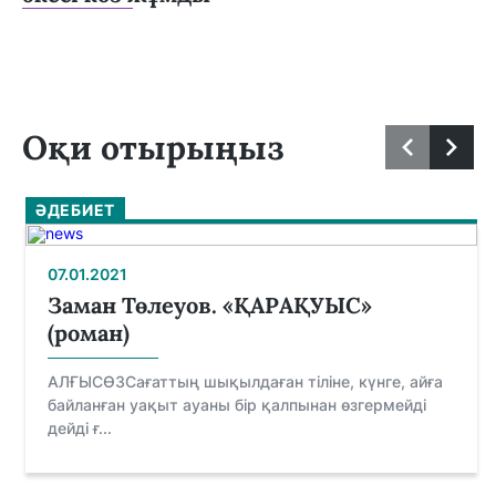
Оқи отырыңыз
ӘДЕБИЕТ
07.01.2021
Заман Төлеуов. «ҚАРАҚУЫС»
(роман)
АЛҒЫСӨЗСағаттың шықылдаған тіліне, күнге, айға
байланған уақыт ауаны бір қалпынан өзгермейді
дейді ғ...