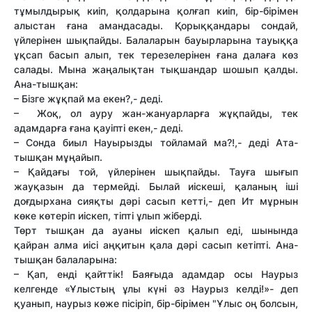
тұмылдырық киіп, қолдарына қолғап киіп, бір-бірімен
алыстан ғана амандасады. Қорыққандары сондай,
үйлерінен шықпайды. Балаларын бауырларына тауыққа
ұқсап басып алып, тек терезелерінен ғана далаға көз
салады. Мына жаңалықтан тықшандар шошып қалды.
Ана-тышқан:
– Бізге жұқпай ма екен?,- деді.
– Жоқ, ол ауру жан-жануарларға жұқпайды, тек
адамдарға ғана қауіпті екен,- деді.
– Сонда биыл Науырызды тойламай ма?!,- деді Ата-
тышқан мұңайып.
– Қайдағы той, үйлерінен шықпайды. Тауға шығып
жауқазын да термейді. Былай иіскеші, қаланың іші
доғдырхана сияқты дәрі сасып кетті,- деп Ит мұрнын
көке көтеріп иіскеп, тіпті ұлып жіберді.
Төрт тышқан да ауаны иіскеп қалып еді, шынында
қайран алма иісі аңқитын қала дәрі сасып кетіпті. Ана-
тышқан балаларына:
– Қап, енді қайттік! Баяғыда адамдар осы Наурыз
келгенде «Ұлыстың ұлы күні әз Наурыз келді!»- деп
қуанып, наурыз көже пісіріп, бір-бірімен "Ұлыс оң болсын,