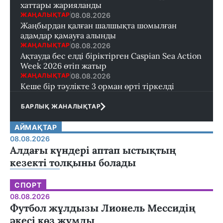
хаттары жарияланды
08.08.2026
ЖАҢАЛЫҚТАР
Жаңбырдан қалған шалшықта шомылған
адамдар қамауға алынды
08.08.2026
ЖАҢАЛЫҚТАР
Ақтауда бес елді біріктірген Caspian Sea Action
Week 2026 өтіп жатыр
08.08.2026
ЖАҢАЛЫҚТАР
Кеше бір тәулікте 3 орман өрті тіркелді
БАРЛЫҚ ЖАНАЛЫҚТАР
АЙМАҚТАР
08.08.2026
Алдағы күндері аптап ыстықтың
кезекті толқыны болады
СПОРТ
08.08.2026
Футбол жұлдызы Лионель Мессидің
әкесі көз жұмды