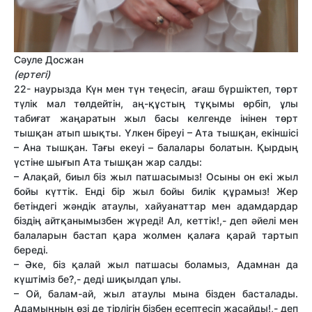
Сәуле Досжан
(ертегі)
22- наурызда Күн мен түн теңесіп, ағаш бүршіктеп, төрт
түлік мал төлдейтін, аң-құстың тұқымы өрбіп, ұлы
табиғат жаңаратын жыл басы келгенде інінен төрт
тышқан атып шықты. Үлкен біреуі – Ата тышқан, екіншісі
– Ана тышқан. Тағы екеуі – балалары болатын. Қырдың
үстіне шығып Ата тышқан жар салды:
– Алақай, биыл біз жыл патшасымыз! Осыны он екі жыл
бойы күттік. Енді бір жыл бойы билік құрамыз! Жер
бетіндегі жәндік атаулы, хайуанаттар мен адамдардар
біздің айтқанымызбен жүреді! Ал, кеттік!,- деп әйелі мен
балаларын бастап қара жолмен қалаға қарай тартып
береді.
– Әке, біз қалай жыл патшасы боламыз, Адамнан да
күштіміз бе?,- деді шиқылдап ұлы.
– Ой, балам-ай, жыл атаулы мына бізден басталады.
Адамыңның өзі де тірлігін бізбен есептесіп жасайды!,- деп