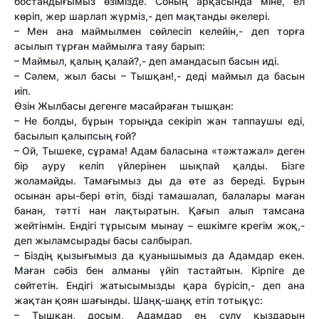
бостандығымыз өзімізде. Соның арқасында міне, ел
көріп, жер шарлап жүрміз,- деп мақтанды әкелері.
– Мен ана маймылмен сөйлесіп келейін,- деп торға
асылып тұрған маймылға таяу барып:
– Маймыл, қалың қалай?,- деп амандасып басын иді.
– Сәлем, жыл басы – Тышқан!,- деді маймыл да басын
иіп.
Өзін Жылбасы дегенге масайраған тышқан:
– Не болды, бұрын торыңда секіріп жан таппаушы еді,
басылып қалыпсың ғой?
– Ой, Тышеке, сұрама! Адам баласына «тәжтажал» деген
бір ауру келіп үйлерінен шықпай қалды. Бізге
жоламайды. Тамағымыз ды да өте аз береді. Бұрын
осынан ары-бері өтіп, бізді тамашалап, балалары маған
банан, тәтті нан лақтыратын. Қағып алып тамсана
жейтінмін. Ендігі тұрысым мынау – ешкімге крегім жоқ,-
деп жыламсырады басы салбырап.
– Біздің қызығымыз да қуанышымыз да Адамдар екен.
Маған сәбіз бен алманы үйіп тастайтын. Кірпіге де
сөйтетін. Ендігі жатысымызды қара бүрісіп,- деп ана
жақтан қоян шағынды. Шаңқ-шаңқ етіп тотықұс:
– Тышқан, досым, Адамдар ең сұлу қыздарын