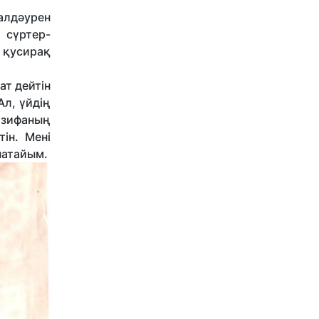
алдәурен
 сүртер-
ң қусирақ
ат дейтін
Ал, үйдің
үлзифаның
ін. Мені
тайым.