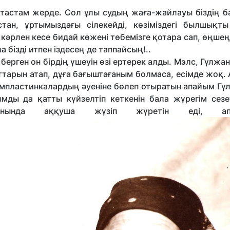
қ тастам жерде. Сол ұлы судың жаға-жайлауы біздің б
тан, ұртымыздағы сілекейді, көзіміздегі былшықты
 кәрлен кесе бидай көжені төбемізге қотара сап, өңше
бізді итпен іздесең де таппайсың!..
і берген он бірдің үшеуін өзі ертерек алды. Мэлс, Гүлжан
ттарын атап, дұға бағыштағаным болмаса, есімде жоқ. 
раммпластинкалардың әуеніне бөлеп отыратын апайым Г
мды да қатты күйзелтіп кеткенін бала жүрегім сезет
ынында аққуша жүзіп жүретін еді, апа