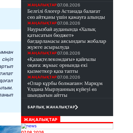
07.08.2026
ЖАҢАЛЫҚТАР
Белгілі блогер Астанада балағат
сөз айтқаны үшін қамауға алынды
07.08.2026
ЖАҢАЛЫҚТАР
Наурызбай ауданында «Халық
қатысатын бюджет»
бағдарламасы аясындағы жобалар
жүзеге асырылуда
ымнан
07.08.2026
ЖАҢАЛЫҚТАР
сіңіп
«Қазақтелекомдағы» қайғылы
оқиға: жұмыс орнында екі
артып
қызметкер қаза тапты
типат
07.08.2026
ЖАҢАЛЫҚТАР
доғал
«Олар құрбы болмаған»: Марқұм
уылым.
Ұлдана Мырзуанның күйеуі өз
ланып
шындығын айтты
БАРЛЫҚ ЖАНАЛЫҚТАР
ЖАҢАЛЫҚТАР
07.08.2026