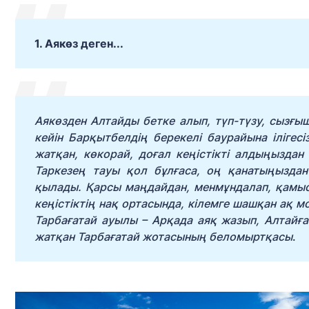
1. Аякөз деген...
Аякөзден Алтайды бетке алып, түп-түзу, сызғ
кейін Барқытбелдің берекелі баурайына іліге
жатқан, көкорай, доғал кеңістікті алдыңызда
Таркезең тауы қол бұлғаса, оң қанатыңыздан 
қылады. Қарсы маңдайдан, менмұндалап, қамы
кеңістіктің нақ ортасында, кілемге шашқан ақ м
Тарбағатай ауылы – Арқада аяқ жазып, Алтайғ
жатқан Тарбағатай жотасының беломыртқасы
.