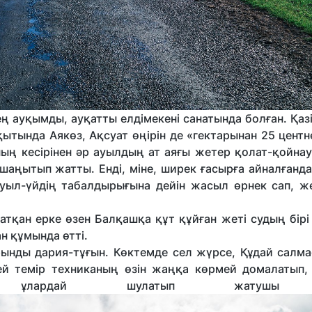
ң ауқымды, ауқатты елдімекені санатында болған. Қаз
ақытында Аякөз, Ақсуат өңірін де «гектарынан 25 цент
ның кесірінен әр ауылдың ат аяғы жетер қолат-қойнау
шаңытып жатты. Енді, міне, ширек ғасырға айналғанда
уыл-үйдің табалдырығына дейін жасыл өрнек сап, же
қан ерке өзен Балқашқа құт құйған жеті судың бірі 
н құмында өтті.
ынды дария-тұғын. Көктемде сел жүрсе, Құдай салма
лдей темір техниканың өзін жаңқа көрмей домалатып,
ді ұлардай шулатып жатушы 