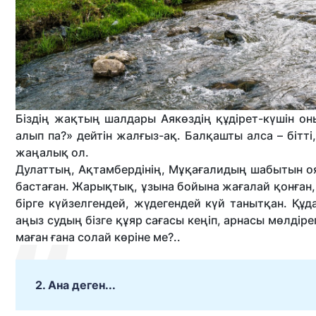
Біздің жақтың шалдары Аякөздің құдірет-күшін 
алып па?» дейтін жалғыз-ақ. Балқашты алса – біт
жаңалық ол.
Дулаттың, Ақтамбердінің, Мұқағалидың шабытын оя
бастаған. Жарықтық, ұзына бойына жағалай қонған
бірге күйзелгендей, жүдегендей күй танытқан. Құд
аңыз судың бізге құяр сағасы кеңіп, арнасы мөлдіре
маған ғана солай көріне ме?..
2. Ана деген...