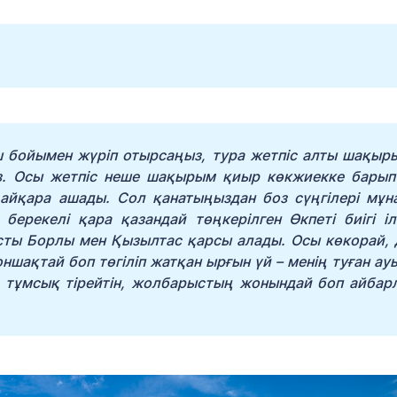
ыш бойымен жүріп отырсаңыз, тура жетпіс алты шақыр
сіз. Осы жетпіс неше шақырым қиыр көкжиекке барып 
н айқара ашады. Сол қанатыңыздан боз сүңгілері мұн
берекелі қара қазандай төңкерілген Өкпеті биігі іл
сты Борлы мен Қызылтас қарсы алады. Осы көкорай, 
оншақтай боп төгіліп жатқан ырғын үй – менің туған а
а тұмсық тірейтін, жолбарыстың жонындай боп айбар