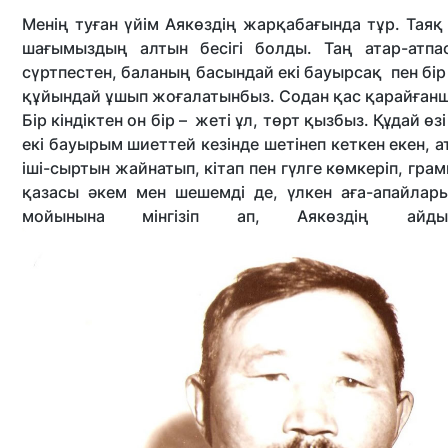
Менің туған үйім Аякөздің жарқабағында тұр. Тая
шағымыздың алтын бесігі болды. Таң атар-атпас
сүртпестен, баланың басындай екі бауырсақ пен бір
құйындай ұшып жоғалатынбыз. Содан қас қарайғанша 
Бір кіндіктен он бір – жеті ұл, төрт қызбыз. Құдай өз
екі бауырым шиеттей кезінде шетінеп кеткен екен, а
іші-сыртын жайнатып, кітап пен гүлге көмкеріп, г
қазасы әкем мен шешемді де, үлкен аға-апайлары
мойынына мінгізіп ап, Аякөздің айд