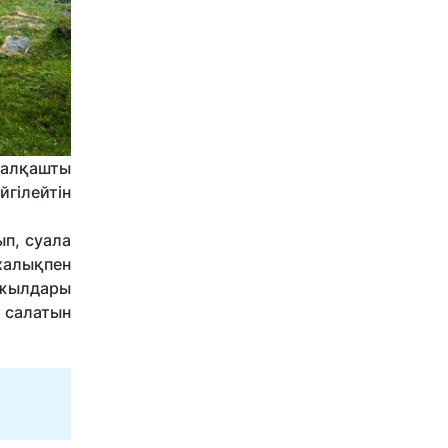
Балқашты
гілейтін
п, суала
халықпен
і жылдары
н салатын