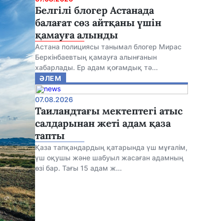
Белгілі блогер Астанада
балағат сөз айтқаны үшін
қамауға алынды
Астана полициясы танымал блогер Мирас
Беркінбаевтың қамауға алынғанын
хабарлады. Ер адам қоғамдық тә...
ӘЛЕМ
07.08.2026
Таиландтағы мектептегі атыс
салдарынан жеті адам қаза
тапты
Қаза тапқандардың қатарында үш мұғалім,
үш оқушы және шабуыл жасаған адамның
өзі бар. Тағы 15 адам ж...