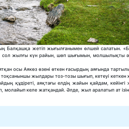
оның Балқашқа жетіп жығылғанымен өлшей салатын. «
ті, сол жылғы күн райын, шөп шығымын, молшылықты әй
тқан осы Аякөз өзені өткен ғасырдың аяғында тартылы
, тоқсаныншы жылдары тоз-тозы шығып, кетеуі кеткен 
айдың құдіреті, аяқтағы елдің жайын қайдам, кейінг
п, молайып келе жатқандай. Әлде, жыл аралатып ат ізі