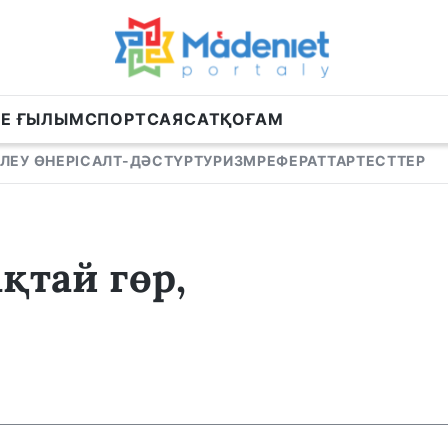
НЕ ҒЫЛЫМ
СПОРТ
САЯСАТ
ҚОҒАМ
ЛЕУ ӨНЕРІ
САЛТ-ДӘСТҮР
ТУРИЗМ
РЕФЕРАТТАР
ТЕСТТЕР
қтай гөр,