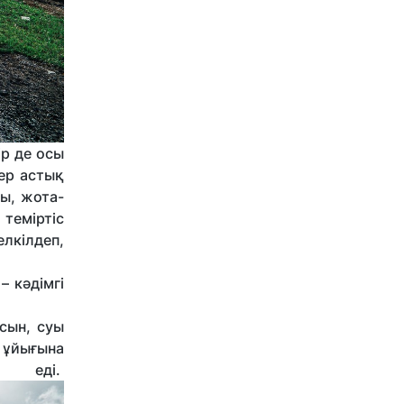
ір де осы
нер астық
ы, жота-
 теміртіс
лкілдеп,
– кәдімгі
сын, суы
 ұйығына
еді.