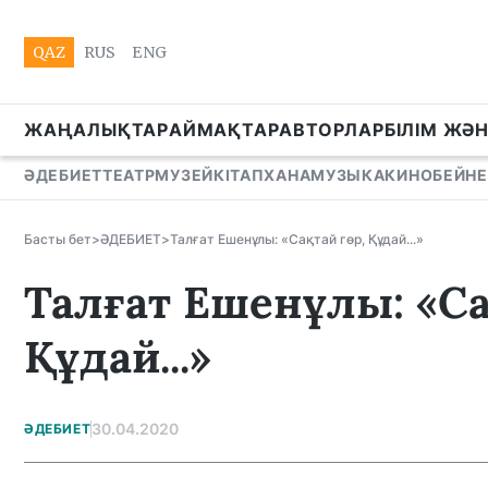
QAZ
RUS
ENG
ЖАҢАЛЫҚТАР
АЙМАҚТАР
АВТОРЛАР
БІЛІМ ЖӘ
ӘДЕБИЕТ
ТЕАТР
МУЗЕЙ
КІТАПХАНА
МУЗЫКА
КИНО
БЕЙНЕ
Басты бет
>
ӘДЕБИЕТ
>
Талғат Ешенұлы: «Сақтай гөр, Құдай...»
Талғат Ешенұлы: «Са
Құдай...»
30.04.2020
ӘДЕБИЕТ