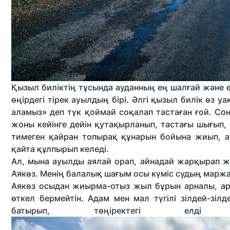
Қызыл биліктің тұсында ауданның ең шалғай және е
өңірдегі тірек ауылдың бірі. Әлгі қызыл билік өз у
аламыз» деп түк қоймай соқалап тастаған ғой. Со
жоны кейінге дейін қутақырланып, тастағы шығып, 
тимеген қайран топырақ құнарын бойына жиып, а
қайта құлпырып келеді.
Ал, мына ауылды аялай орап, айнадай жарқырап жат
Аякөз. Менің балалық шағым осы күміс судың маржа
Аякөз осыдан жиырма-отыз жыл бұрын арналы, ар
өткел бермейтін. Адам мен мал түгілі зілдей-зі
батырып, төңіректегі ел