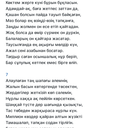
Көктем жерге күні бұрын бұқпасын.
Адамдай-ақ, баға жетпес заттан да,
Қашан болсын пайда тауып байқаған,
Мәз болар ең өзіңді-өзің тапқанға,
Заңды жолмен он есе етіп қайтадан.
Жоқ болса да өмір сүрмек он дүркін,
Балаларың он қайтара жасатар.
Таусылғанда ең ақырғы мөлдір күн,
Ажал сені азабынан босатар.
Тағдыр саған осыншалық нұр беріп,
Бар сұлулық кетпек емес бірге өліп.
7
Алаулаған таң шапағы әлемнің
Жалын басын көтергенде төсектен,
Жердегілер жеткізіп көп сәлемін,
Нұрлы хаққа ақ пейілін көрсеткен.
Шаңқай түсте дер шағында қызықты,
Тас төбеден жарқыраса нұрлы күн.
Миллион көздер қайран алтын жүзікті
Тамашалап, тапқан содан тірлігін.