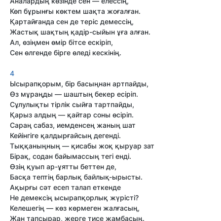
Аналардың көзінде сен — елессің,
Көп бұрынғы көктем шақта жоғалған.
Қартайғанда сен де теріс демессің,
Жастық шақтың қадір-сыйын ұға алған.
Ал, өзіңмен өмір бітсе ескіріп,
Сен өлгенде бірге өледі кескінің.
4
Ысырапқорым, бір басыңнан артпайды,
Өз мұраңды — шаштың бекер есіріп.
Сұлулықты тірлік сыйға тартпайды,
Қарыз алдың — қайтар соны өсіріп.
Сараң сабаз, иемденсең жаның шат
Кейінгіге қалдырғайсың дегенді.
Тыққаныңның — қисабы жоқ қыруар зат
Бірақ, содан байымассың тегі енді.
Өзің қуып ар-ұятты беттен де,
Басқа тептің барлық байлық-ырысты.
Ақырғы сәт есеп талап еткенде
Не демексің ысырапқорлық жүрісті?
Келешегің — көз көрмеген жалғасың,
Жан тапсырар, жерге тисе жамбасың.