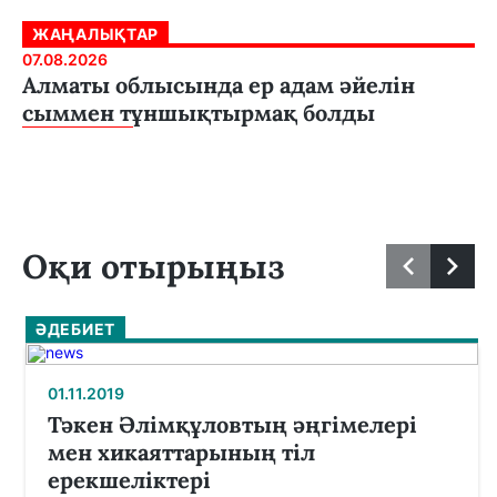
ЖАҢАЛЫҚТАР
07.08.2026
Алматы облысында ер адам әйелін
сыммен тұншықтырмақ болды
Оқи отырыңыз
ӘДЕБИЕТ
01.11.2019
Тәкен Әлімқұловтың әңгімелері
мен хикаяттарының тіл
ерекшеліктері