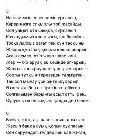
5
Нәзік мезгіл еппен келіп ұрланып,
Көрер көзге сиқырлы той жасайды.
Сол уақыт өте шықса, сұрланып
Көз алдымыз көп қызықтан босайды.
Тосқауылсыз сағат пен күн тасқыны,
Жазды құртпақ қысқы кешке апарып.
Ағаш семсе, өтіп жазғы жас күні,
Жер — бір аруақ ақ кебінде ап-арық.
Жалғыз ғана раушан гүлдің жұпары —
Сорлы тұтқын терезеден телмірген.
Тек сол мынау үскірікте жұқарып,
Өткен жазбен өз тірлігін тең білген.
Солғанымен бұрынғы асыл отты рең,
Сұлулықты ол сақтап қалды деп білем.
6
Байқа, жігіт, ақ шашты қыс алжыған
Жасыл баққа суық қолын сұқпасын;
Сен серуендеп, гүлдерінен бал жиған,