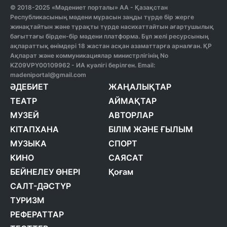
© 2018-2025 «Мәдениет порталы» АА - Қазақстан
Республикасының мәдени мұрасын заңды түрде бір жерге
жинақтайтын және тұрақты түрде насихаттайтын ағартушылық
бағыттағы бірден-бір мәдени платформа. Бұл желі ресурсының
ақпараттық өнімдері 18 жастан асқан азаматтарға арналған. ҚР
Ақпарат және коммуникациялар министрлігінің No
KZ09VPY00109962 - ИА куәлігі берілген. Email:
madeniportal@gmail.com
ӘДЕБИЕТ
ЖАҢАЛЫҚТАР
ТЕАТР
АЙМАҚТАР
МУЗЕЙ
АВТОРЛАР
КІТАПХАНА
БІЛІМ ЖӘНЕ ҒЫЛЫМ
МУЗЫКА
СПОРТ
КИНО
САЯСАТ
БЕЙНЕЛЕУ ӨНЕРІ
Қоғам
САЛТ-ДӘСТҮР
ТУРИЗМ
РЕФЕРАТТАР