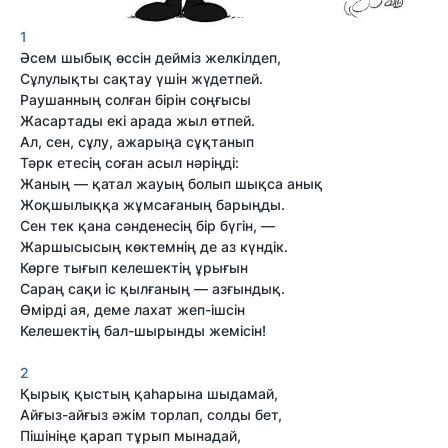
1
Әсем шыбық өссін дейміз желкілдеп,
Сұлулықты сақтау үшін жүдетпей.
Раушанның солған бірін соңғысы
Жасартады екі арада жыл өтпей.
Ал, сен, сұлу, ажарыңа сұқтанып
Тәрк етесің соған асыл нәріңді:
Жаның — қатал жауың болып шықса анық
Жоқшылыққа жұмсағаның барыңды.
Сен тек қана сәнденесің бір бүгін, —
Жаршысысың көктемнің де аз күндік.
Көрге тығып келешектің ұрығын
Сараң сақи іс қылғаның — азғындық.
Өмірді ая, деме лахат жеп-ішсін
Келешектің бал-шырынды жемісін!
2
Қырық қыстың қаһарына шыдамай,
Айғыз-айғыз әжім торлап, солды бет,
Пішініңе қарап тұрып мынадай,