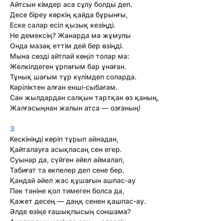
Айтсын кімдер аса сұлу болды деп.
Десе біреу көркің қайда бұрынғы,
Еске салар есіл қызық кезіңді.
Не демексің? Жанарда ма жұмулы
Онда мазақ еттім дей бер өзіңді.
Мына сөзді айтпай көңіл толар ма:
Желкілдеген ұрпағым бар ұнаған.
Тұнық шағым тұр күлімдеп соларда.
Кәріліктен алған енші-сыбағам.
Сан жылдардан салқын тартқан өз қаның,
Жалғасыңнан жалын атса — озғаның!
3
Кескініңді көріп тұрып айнадан,
Қайталауға асықпасаң сен егер.
Суынар да, сүйген әйел аймалап,
Табиғат та өкпелер деп сене бер.
Қандай әйел жас құшағын ашпас-ау
Пәк тәніне қол тимеген болса да,
Қажет десең — даңқ сенен қашпас-ау.
Әлде өзіңе ғашықпысың соншама?