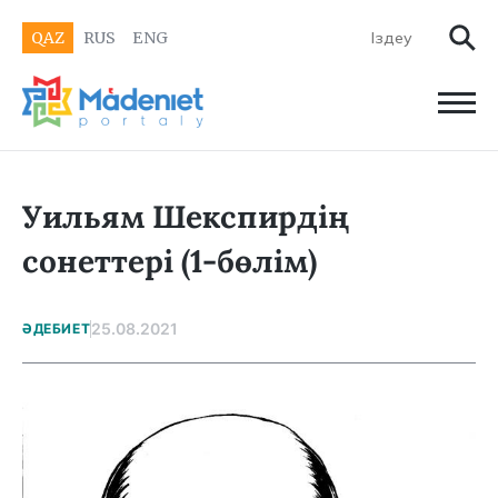
QAZ
RUS
ENG
Уильям Шекспирдің
сонеттері (1-бөлім)
25.08.2021
ӘДЕБИЕТ