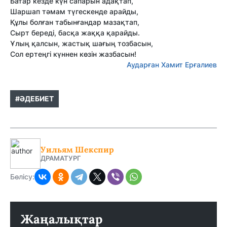
Батар кезде күн сапарын адақтап,
Шаршап тәмам түгескенде арайды,
Құлы болған табынғандар мазақтап,
Сырт береді, басқа жаққа қарайды.
Ұлың қалсын, жастық шағың тозбасын,
Сол ертеңгі күннен көзін жазбасын!
Аударған Хамит Ерғалиев
#ӘДЕБИЕТ
Уильям Шекспир
ДРАМАТУРГ
Бөлісу:
Жаңалықтар