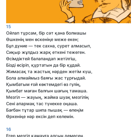
15
Ойлап тұрсам, бір сәт қана болмашы
Өшкенің мен өскеніңе меже екен;
Бұл дүние — тек сахна, сурет алмасып,
Сиқыр жұлдыз жарқ еткені тежеген.
Өсімдіктей балапандап жетілгіш,
Бізді өсіріп, құртатын да бір құдай.
Жимасақ та жастық нәрден жетім күш,
Бола алмаймыз баяғы жас тұрғыдай.
Қымбатым ғой көктемдегі өз гүлің,
Қымбат маған балғын шағың тамаша.
Мезгіл — жауың, жайма шуақ мезгілің
Сені апармақ тас түнекке оңаша.
Бағбан тұтар шипа пышақ — өлеңім
Өркеніңе нәр ексін деп келемін.
16
Егер мезгіл қамауға алсын демесең,