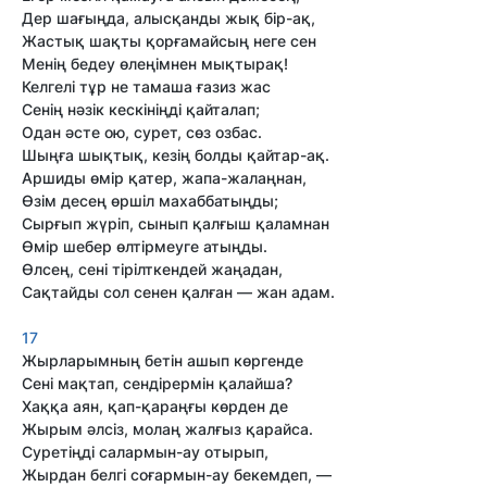
Дер шағыңда, алысқанды жық бір-ақ,
Жастық шақты қорғамайсың неге сен
Менің бедеу өлеңімнен мықтырақ!
Келгелі тұр не тамаша ғазиз жас
Сенің нәзік кескініңді қайталап;
Одан әсте ою, сурет, сөз озбас.
Шыңға шықтық, кезің болды қайтар-ақ.
Аршиды өмір қатер, жапа-жалаңнан,
Өзім десең өршіл махаббатыңды;
Сырғып жүріп, сынып қалғыш қаламнан
Өмір шебер өлтірмеуге атыңды.
Өлсең, сені тірілткендей жаңадан,
Сақтайды сол сенен қалған — жан адам.
17
Жырларымның бетін ашып көргенде
Сені мақтап, сендірермін қалайша?
Хаққа аян, қап-қараңғы көрден де
Жырым әлсіз, молаң жалғыз қарайса.
Суретіңді салармын-ау отырып,
Жырдан белгі соғармын-ау бекемдеп, —