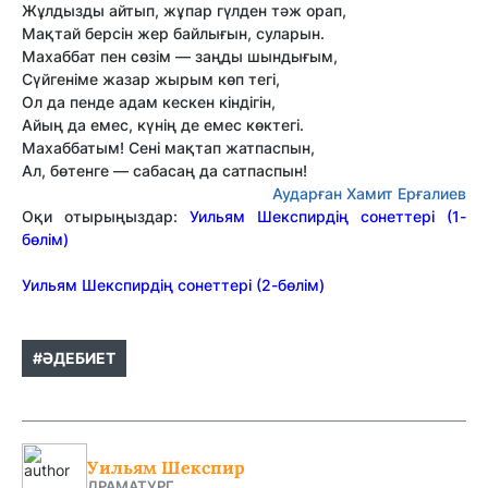
Жұлдызды айтып, жұпар гүлден тәж орап,
Мақтай берсін жер байлығын, суларын.
Махаббат пен сөзім — заңды шындығым,
Сүйгеніме жазар жырым көп тегі,
Ол да пенде адам кескен кіндігін,
Айың да емес, күнің де емес көктегі.
Махаббатым! Сені мақтап жатпаспын,
Ал, бөтенге — сабасаң да сатпаспын!
Аударған Хамит Ерғалиев
Оқи отырыңыздар:
Уильям Шекспирдің сонеттері (1-
бөлім)
Уильям Шекспирдің сонеттері (2-бөлім)
#ӘДЕБИЕТ
Уильям Шекспир
ДРАМАТУРГ