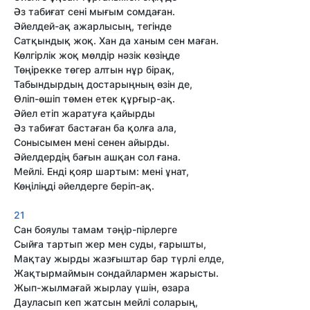
Әз табиғат сені мығым сомдаған.
Әйелдей-ақ ажарлысың, тегінде
Сатқындық жоқ. Хан да ханым сен маған.
Көлгірлік жоқ мөлдір нәзік көзіңде
Төңірекке төгер алтын нұр бірақ,
Табындырдың достарыңның өзін де,
Өліп-өшіп төмен етек құрғыр-ақ.
Әйел етіп жаратуға қайырды
Әз табиғат бастаған ба қолға ала,
Сонысымен мені сенен айырды.
Әйелдердің бағын ашқан сол ғана.
Мейлі. Енді қояр шартым: мені ұнат,
Көңіліңді әйелдерге беріп-ақ.
21
Сан бояулы тамам тәңір-пірлерге
Сыйға тартып жер мен суды, ғарышты,
Мақтау жырды жазғыштар бар түрлі елде,
Жақтырмаймын сондайлармен жарысты.
Жып-жылмағай жырлау үшін, өзара
Дауласып кеп жатсын мейлі соларың,