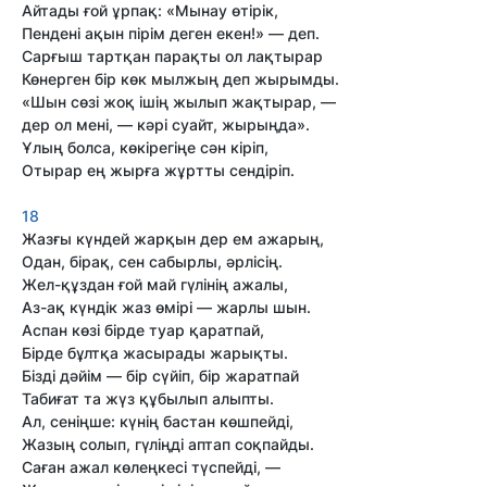
Айтады ғой ұрпақ: «Мынау өтірік,
Пендені ақын пірім деген екен!» — деп.
Сарғыш тартқан парақты ол лақтырар
Көнерген бір көк мылжың деп жырымды.
«Шын сөзі жоқ ішің жылып жақтырар, —
дер ол мені, — кәрі суайт, жырыңда».
Ұлың болса, көкірегіңе сән кіріп,
Отырар ең жырға жұртты сендіріп.
18
Жазғы күндей жарқын дер ем ажарың,
Одан, бірақ, сен сабырлы, әрлісің.
Жел-құздан ғой май гүлінің ажалы,
Аз-ақ күндік жаз өмірі — жарлы шын.
Аспан көзі бірде туар қаратпай,
Бірде бұлтқа жасырады жарықты.
Бізді дәйім — бір сүйіп, бір жаратпай
Табиғат та жүз құбылып алыпты.
Ал, сеніңше: күнің бастан көшпейді,
Жазың солып, гүліңді аптап соқпайды.
Саған ажал көлеңкесі түспейді, —