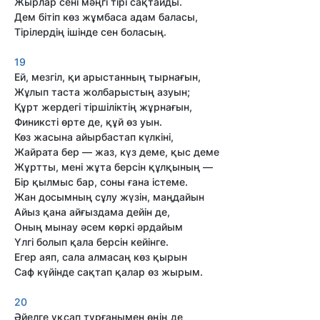
Жырлар сені мәңгі тірі сақтайды.
Дем бітіп көз жұмбаса адам баласы,
Тірілердің ішінде сен боласың.
19
Ей, мезгіл, қи арыстанның тырнағын,
Жұлып таста жолбарыстың азуын;
Құрт жердегі тіршіліктің жұрнағын,
Финиксті өрте де, құй өз уын.
Көз жасына айырбастап күлкіні,
Жайрата бер — жаз, күз деме, қыс деме
Жұртты, мені жұта берсін құлқының —
Бір қылмыс бар, соны ғана істеме.
Жан досымның сұлу жүзін, маңдайын
Айыз қана айғыздама дейін де,
Оның мынау әсем көркі әрдайым
Үлгі болып қала берсін кейінге.
Егер аяп, сала алмасаң көз қырын
Саф күйінде сақтап қалар өз жырым.
20
Әйелге ұқсап тұрғанымен өңің де