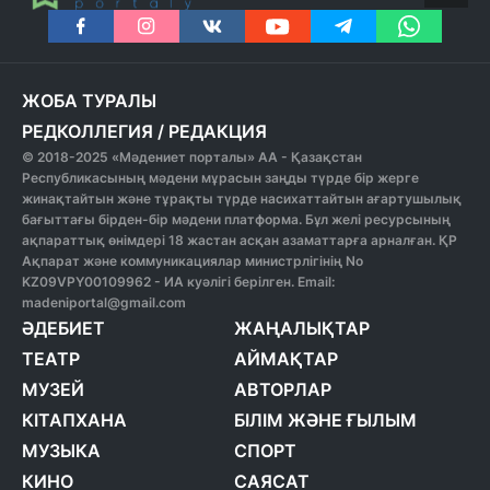
ЖОБА ТУРАЛЫ
РЕДКОЛЛЕГИЯ
/
РЕДАКЦИЯ
© 2018-2025 «Мәдениет порталы» АА - Қазақстан
Республикасының мәдени мұрасын заңды түрде бір жерге
жинақтайтын және тұрақты түрде насихаттайтын ағартушылық
бағыттағы бірден-бір мәдени платформа. Бұл желі ресурсының
ақпараттық өнімдері 18 жастан асқан азаматтарға арналған. ҚР
Ақпарат және коммуникациялар министрлігінің No
KZ09VPY00109962 - ИА куәлігі берілген. Email:
madeniportal@gmail.com
ӘДЕБИЕТ
ЖАҢАЛЫҚТАР
ТЕАТР
АЙМАҚТАР
МУЗЕЙ
АВТОРЛАР
КІТАПХАНА
БІЛІМ ЖӘНЕ ҒЫЛЫМ
МУЗЫКА
СПОРТ
КИНО
САЯСАТ