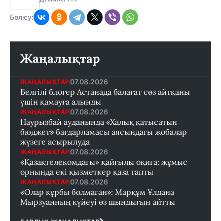
Бөлісу:
Жаңалықтар
07.08.2026
ЖАҢАЛЫҚТАР
Белгілі блогер Астанада балағат сөз айтқаны
үшін қамауға алынды
07.08.2026
ЖАҢАЛЫҚТАР
Наурызбай ауданында «Халық қатысатын
бюджет» бағдарламасы аясындағы жобалар
жүзеге асырылуда
07.08.2026
ЖАҢАЛЫҚТАР
«Қазақтелекомдағы» қайғылы оқиға: жұмыс
орнында екі қызметкер қаза тапты
07.08.2026
ЖАҢАЛЫҚТАР
«Олар құрбы болмаған»: Марқұм Ұлдана
Мырзуанның күйеуі өз шындығын айтты