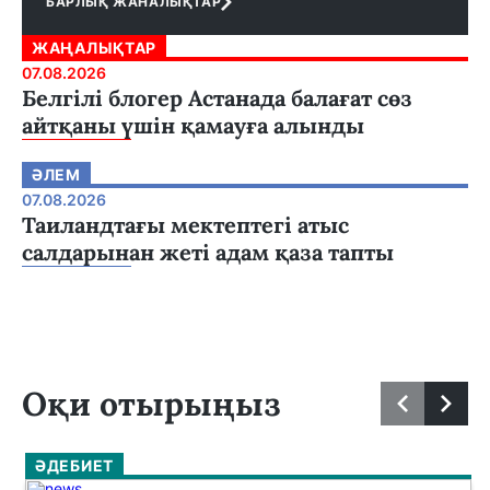
БАРЛЫҚ ЖАНАЛЫҚТАР
ЖАҢАЛЫҚТАР
07.08.2026
Белгілі блогер Астанада балағат сөз
айтқаны үшін қамауға алынды
ӘЛЕМ
07.08.2026
Таиландтағы мектептегі атыс
салдарынан жеті адам қаза тапты
Оқи отырыңыз
ӘДЕБИЕТ