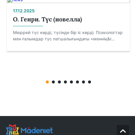
17.12.2025
О. Генри. Түс (новелла)
Мюррей түс көрді, түсінде бір іс көрді. Психологтар
мен ғалымдар түс патшалығындағы «меннің&r...