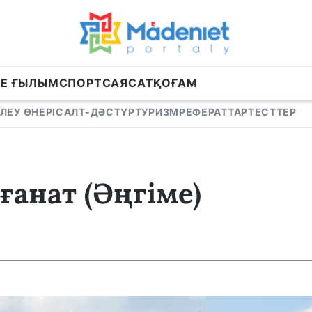
НЕ ҒЫЛЫМ
СПОРТ
САЯСАТ
ҚОҒАМ
ЛЕУ ӨНЕРІ
САЛТ-ДӘСТҮР
ТУРИЗМ
РЕФЕРАТТАР
ТЕСТТЕР
анат (Әңгіме)