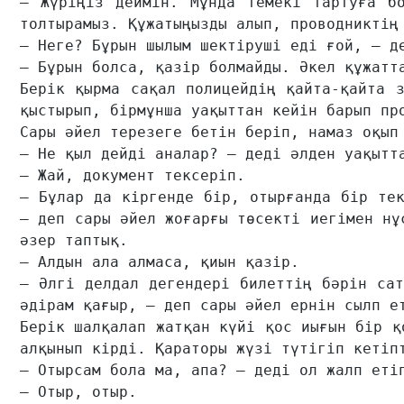
– Жүріңіз деймін. Мұнда темекі тартуға бо
толтырамыз. Құжатыңызды алып, проводниктің 
– Неге? Бұрын шылым шектіруші еді ғой, – де
– Бұрын болса, қазір болмайды. Әкел құжатта
Берік қырма сақал полицейдің қайта-қайта з
қыстырып, бірмұнша уақыттан кейін барып про
Сары әйел терезеге бетін беріп, намаз оқып 
– Не қыл дейді аналар? – деді әлден уақытта
– Жай, документ тексеріп.

– Бұлар да кіргенде бір, отырғанда бір тек
– деп сары әйел жоғарғы төсекті иегімен нұ
әзер таптық.

– Алдын ала алмаса, қиын қазір.

– Әлгі делдал дегендері билеттің бәрін сат
әдірам қағыр, – деп сары әйел ернін сылп ет
Берік шалқалап жатқан күйі қос иығын бір қ
алқынып кірді. Қараторы жүзі түтігіп кетіпт
– Отырсам бола ма, апа? – деді ол жалп етіп
– Отыр, отыр.
