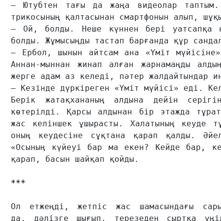
– Ютубтен тағы да жаңа видеолар таптым.
трикосының қалтасынан смартфонын алып, шұқы
– Ой, болды. Неше күннен бері уатсапқа н
болды. Жұмысыңды тастап барғанда құр сандал
– Ербол, шынын айтсам ана «Үміт мүйісіне»
Аннан-мыннан жинап алған жарнамаңды алды
жерге адам аз келеді, пәтер жалдайтындар ин
– Кезінде дүркіреген «Үміт мүйісі» еді. Кел
Берік жатақхананың алдына дейін серігі
көтерілді. Қарсы алдынан бір этажда тұрат
жас келіншек ұшырасты. Халатының кеуде тұ
оның кеудесіне сұқтана қарап қалды. Әйел
«Осының күйеуі бар ма екен? Кейде бар, ке
қарап, басын шайқап қойды.

***
Ол етжеңді, жетпіс жас шамасындағы сары
да, дәлізге шығып, терезеден сыртқа үңіл