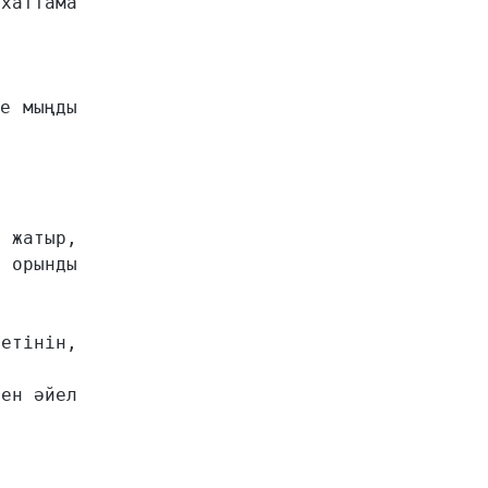
аттама 
е мыңды 
 жатыр, 
 орынды 
етінін, 
ен әйел 