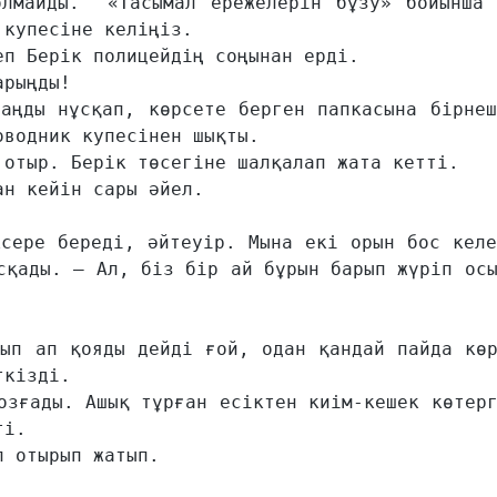
лмайды.  «Тасымал ережелерін бұзу» бойынша х
купесіне келіңіз.

п Берік полицейдің соңынан ерді.  

рыңды!

аңды нұсқап, көрсете берген папкасына бірнеш
водник купесінен шықты.

отыр. Берік төсегіне шалқалап жата кетті.

н кейін сары әйел.

сере береді, әйтеуір. Мына екі орын бос келе
сқады. – Ал, біз бір ай бұрын барып жүріп осы
ып ап қояды дейді ғой, одан қандай пайда көр
кізді.

озғады. Ашық тұрған есіктен киім-кешек көтерг
і.

 отырып жатып.
