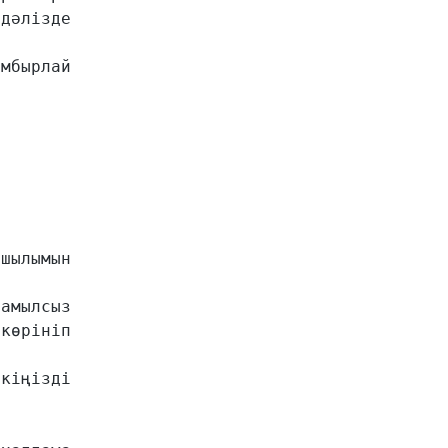
әлізде 
бырлай 
ылымын 
мылсыз 
көрініп 
іңізді 