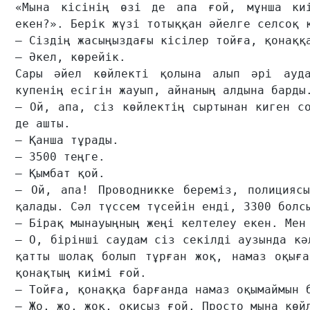
«Мына кісінің өзі де апа ғой, мұнша киі
екен?». Берік жүзі тотыққан әйелге селсоқ қ
– Сіздің жасыңыздағы кісілер тойға, қонаққа
– Әкел, көрейік.

Сары әйел көйлекті қолына алып әрі ауда
купенің есігін жауып, айнаның алдына барды.
– Ой, апа, сіз көйлектің сыртынан киген со
де ашты.

– Қанша тұрады.

– 3500 теңге.

– Қымбат қой.

– Ой, апа! Проводникке береміз, полициясы
қалады. Сәл түссем түсейін енді, 3300 болсы
– Бірақ мынауыңның жеңі келтелеу екен. Мен 
– О, бірінші саудам сіз секілді аузында кә
қатты шолақ болып тұрған жоқ, намаз оқыға
қонақтың киімі ғой.

– Тойға, қонаққа барғанда намаз оқымаймын б
– Жо, жо, жоқ, оқисыз ғой. Просто мына көйл