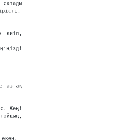
сатады 
рісті.

 киіп, 
ңіңізді 
 аз-ақ 
с. Жеңі 
ойдың, 
екен.
