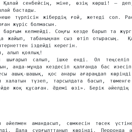
 Қалай сенбейсің, міне, өзің көрші! – деп,
лай бастады.

еше түрлісін жібердің ғой, жетеді сол. Рас
ған жүріс болмасын.

 барғым келмейді. Соңғы кезде барып та жүрге
ңа жайып, табаныңнан сыз өтіп отырасың.  Қа
тернеттен іздейді керегін.

, алып қоялық!

н шығарып салып, ішке енді. Ол теңселіп 
ын, анда-мұнда кездесіп қалғанда бас изесіп 
сы ашық-шашық, қос анары ағараңдап көрінді.
 халатын түзеп, тарсылдата басып, төменге 
йде жоқ құсаған. Әдемі өзі». Берік әйелдің с
 әйелмен амандасып, сөмкесін төсек үстіне
ді. Дала сұрғылттанып көрінді. Перронда әр