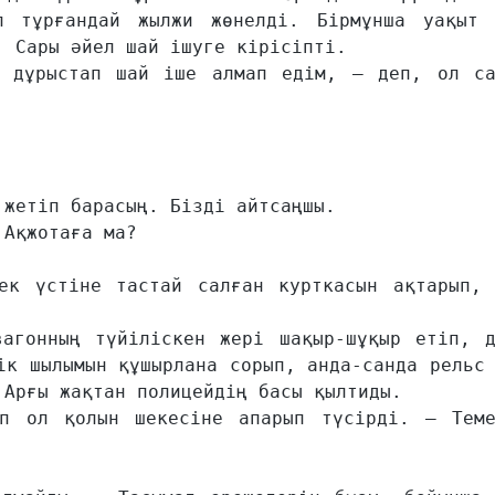
 тұрғандай жылжи жөнелді. Бірмұнша уақыт д
 Сары әйел шай ішуге кірісіпті.

 дұрыстап шай іше алмап едім, – деп, ол сам
жетіп барасың. Бізді айтсаңшы.

Ақжотаға ма?

к үстіне тастай салған курткасын ақтарып, ш
агонның түйіліскен жері шақыр-шұқыр етіп, да
ік шылымын құшырлана сорып, анда-санда рельс 
Арғы жақтан полицейдің басы қылтиды.

п ол қолын шекесіне апарып түсірді. – Темек