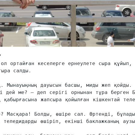


ол ортайған кеселерге ернеулете сыра құйып, 
ыра салды. 

. Мынауыңның дауысын басшы, миды жеп қойды. 
і дей ме? – деп серігі орнынан тұра берген Б
 қабырғасына жапсыра қойылған кішкентай теле
? Масқара! Болды, өшіре сал. Өртенді, бұлады
 теледидарды өшіріп, екінші баклажканың аузы