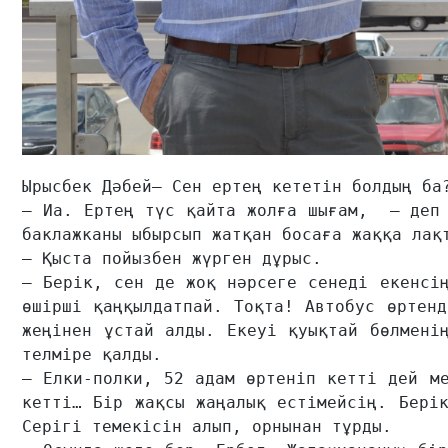
Ырысбек Дәбей
– Сен ертең кететін болдың ба?
– Иа. Ертең түс қайта жолға шығам,  – деп 
баклажканы ыбырсып жатқан босаға жаққа лақт
– Қыста пойызбен жүрген дұрыс.

– Берік, сен де жоқ нәрсеге сенеді екенсің
өшірші қаңқылдатпай. Тоқта! Автобус өртенд
жеңінен ұстай алды. Екеуі қуықтай бөлменің
телміре қалды.

– Елки-полки, 52 адам өртеніп кетті дей ме
кетті… Бір жақсы жаңалық естімейсің. Берік
Серігі темекісін алып, орнынан тұрды.
