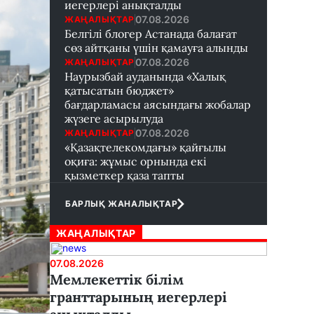
иегерлері анықталды
07.08.2026
ЖАҢАЛЫҚТАР
Белгілі блогер Астанада балағат
сөз айтқаны үшін қамауға алынды
07.08.2026
ЖАҢАЛЫҚТАР
Наурызбай ауданында «Халық
қатысатын бюджет»
бағдарламасы аясындағы жобалар
жүзеге асырылуда
07.08.2026
ЖАҢАЛЫҚТАР
«Қазақтелекомдағы» қайғылы
оқиға: жұмыс орнында екі
қызметкер қаза тапты
БАРЛЫҚ ЖАНАЛЫҚТАР
ЖАҢАЛЫҚТАР
07.08.2026
Мемлекеттік білім
гранттарының иегерлері