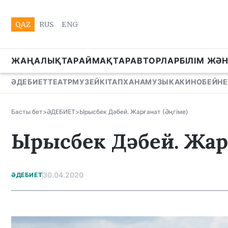
QAZ
RUS
ENG
ЖАҢАЛЫҚТАР
АЙМАҚТАР
АВТОРЛАР
БІЛІМ ЖӘ
ӘДЕБИЕТ
ТЕАТР
МУЗЕЙ
КІТАПХАНА
МУЗЫКА
КИНО
БЕЙНЕ
Басты бет
>
ӘДЕБИЕТ
>
Ырысбек Дәбей. Жарғанат (Әңгіме)
Ырысбек Дәбей. Жарғ
30.04.2020
ӘДЕБИЕТ