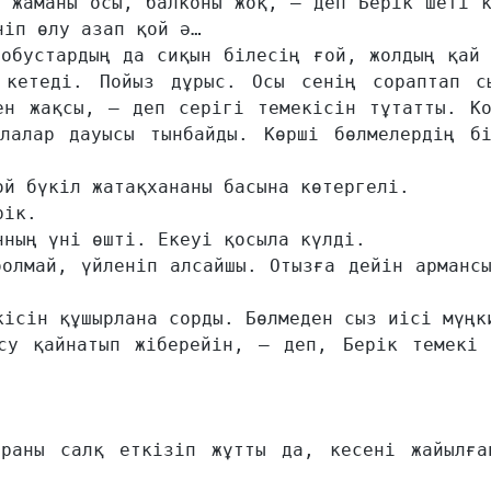
 жаманы осы, балконы жоқ, – деп Берік шеті к
іп өлу азап қой ә…

обустардың да сиқын білесің ғой, жолдың қай 
кетеді. Пойыз дұрыс. Осы сенің сораптап сы
ен жақсы, – деп серігі темекісін тұтатты. Кор
лалар дауысы тынбайды. Көрші бөлмелердің бір
й бүкіл жатақхананы басына көтергелі.

ік.

ның үні өшті. Екеуі қосыла күлді.

олмай, үйленіп алсайшы. Отызға дейін армансы
ісін құшырлана сорды. Бөлмеден сыз иісі мүңки
у қайнатып жіберейін, – деп, Берік темекі т
раны салқ еткізіп жұтты да, кесені жайылған

