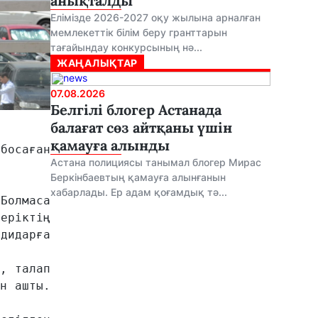
анықталды
Елімізде 2026-2027 оқу жылына арналған
мемлекеттік білім беру гранттарын
тағайындау конкурсының нә...
ЖАҢАЛЫҚТАР
07.08.2026
Белгілі блогер Астанада
балағат сөз айтқаны үшін
қамауға алынды
босаған 
Астана полициясы танымал блогер Мирас
Беркінбаевтың қамауға алынғанын
хабарлады. Ер адам қоғамдық тә...
Болмаса 
еріктің 
дидарға 
, талап 
н ашты. 