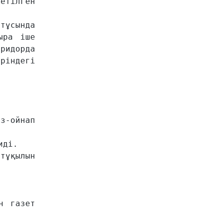
етілген 
тұсында 
ра іше 
идорда 
індегі 
з-ойнап 
ді.

ұқылын 
 газет 