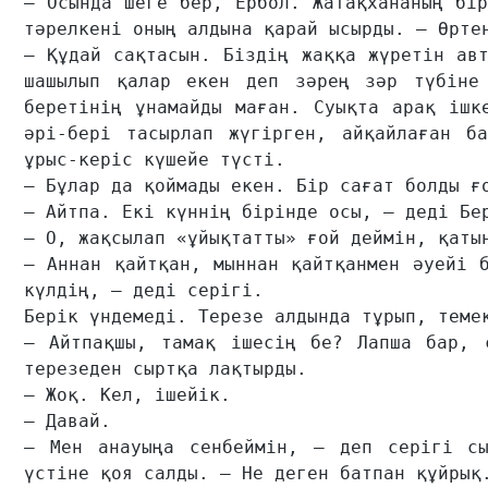
– Осында шеге бер, Ербол. Жатақхананың бір
тәрелкені оның алдына қарай ысырды. – Өртен
– Құдай сақтасын. Біздің жаққа жүретін авт
шашылып қалар екен деп зәрең зәр түбіне 
беретінің ұнамайды маған. Суықта арақ ішк
әрі-бері тасырлап жүгірген, айқайлаған ба
ұрыс-керіс күшейе түсті.

– Бұлар да қоймады екен. Бір сағат болды ғо
– Айтпа. Екі күннің бірінде осы, – деді Бер
– О, жақсылап «ұйықтатты» ғой деймін, қатын
– Аннан қайтқан, мыннан қайтқанмен әуейі б
күлдің, – деді серігі.

Берік үндемеді. Терезе алдында тұрып, темек
– Айтпақшы, тамақ ішесің бе? Лапша бар, с
терезеден сыртқа лақтырды.

– Жоқ. Кел, ішейік.

– Давай.

– Мен анауыңа сенбеймін, – деп серігі сы
үстіне қоя салды. – Не деген батпан құйрық.