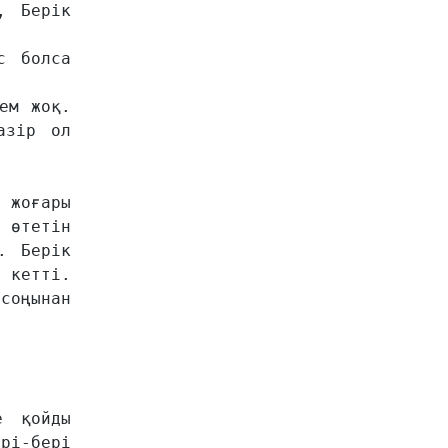
 Берік 
 болса 
м жоқ. 
зір ол 
жоғары 
өтетін 
 Берік 
кетті. 
оңынан 
 қойды 
і-бері 