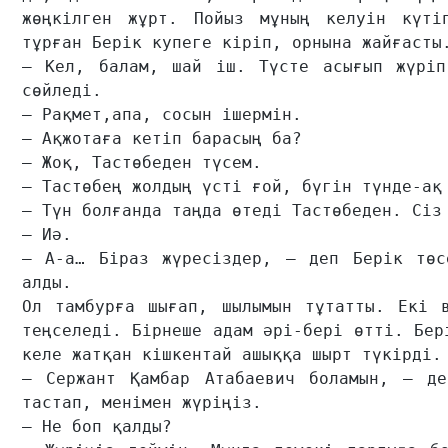
жөңкілген жұрт. Пойыз мұның келуін күтіп
тұрған Берік купеге кіріп, орнына жайғасты.
– Кел, балам, шай іш. Түсте асығып жүріп
сөйледі.

– Рақмет,апа, сосын ішермін.

– Ақжотаға кетіп барасың ба?

– Жоқ, Тастөбеден түсем.

– Тастөбең жолдың үсті ғой, бүгін түнде-ақ 
– Түн болғанда таңда өтеді Тастөбеден. Сіз 
– Иә.

– А-а… Біраз жүресіздер, – деп Берік төсе
алды.

Ол тамбурға шығап, шылымын тұтатты. Екі в
теңселеді. Бірнеше адам әрі-бері өтті. Бер
келе жатқан кішкентай ашыққа шырт түкірді. 
– Сержант Қамбар Атабаевич боламын, – де
тастап, менімен жүріңіз.  

– Не боп қалды?
