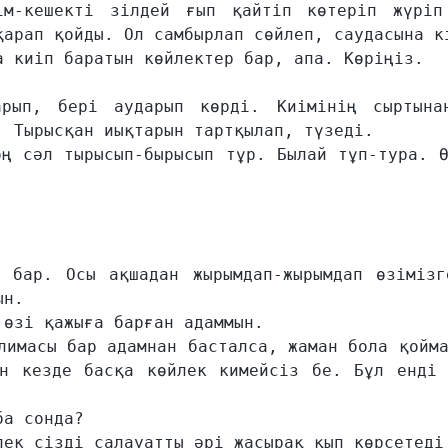
м-кешекті зілдей ғып қайтіп көтеріп жүріп 
арап қойды. Ол самбырлап сөйлеп, саудасына кі
 киіп баратын көйлектер бар, апа. Көріңіз.

рып, бері аударып көрді. Киімінің сыртынан
 Тырысқан иықтарын тартқылап, түзеді.

ң сәл тырысып-бырысып тұр. Былай тұп-тура. Ө
 бар. Осы ақшадан жырымдап-жырымдап өзімізге
н.

өзі қажыға барған адаммын.

лимасы бар адамнан басталса, жаман бола қойма
н кезде басқа көйлек кимейсіз бе. Бұл енді т
а сонда?

ек сізді салауатты әрі жасырақ қып көрсетеді 