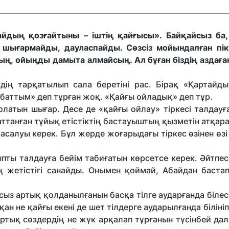
йдың қозғайтыны – іштің қайғысы». Байқайсыз ба,
шығармайды, дауласпайды. Сөзсіз мойындалған пік
ың, ойыңды дамыта алмайсың. Ал бұған біздің аздаға
дің тарқатылып сала беретіні рас. Бірақ «Қартайды
баттым» деп тұрған жоқ. «Қайғы ойладық» деп тұр.
олатын шығар. Десе де «қайғы ойлау» тіркесі талдауғ
заттанған тұйық етістіктің бастауыштың қызметін атқара
жасалуы керек. Бұл жерде жоғарыдағы тіркес өзінен өз
ы талдауға бейім таби­ғатын көрсетсе керек. Әйтпесе
жетістігі санайды. Онымен қоймай, Абайдан бастап,
ыз артық қолда­нылғанын басқа тілге аударғанда білес
тқан не қайғы екені де шет тілдерге аударылғанда біліні
ртық сөздердің не жүк арқалап тұрғанын түсінбей дал