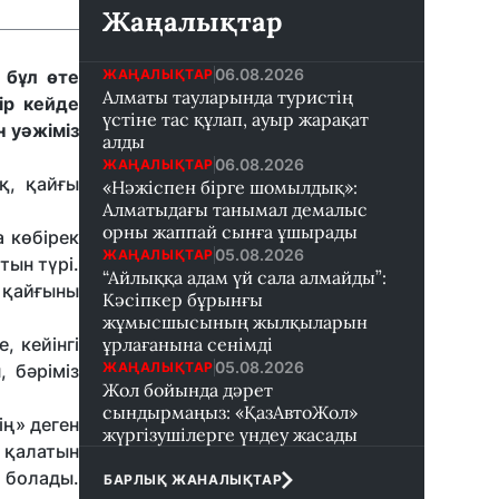
Жаңалықтар
06.08.2026
ЖАҢАЛЫҚТАР
 бұл өте
Алматы тауларында туристің
ір кейде
үстіне тас құлап, ауыр жарақат
н уәжіміз
алды
06.08.2026
ЖАҢАЛЫҚТАР
қ, қайғы
«Нәжіспен бірге шомылдық»:
Алматыдағы танымал демалыс
орны жаппай сынға ұшырады
а көбірек
05.08.2026
ЖАҢАЛЫҚТАР
тын түрі.
“Айлыққа адам үй сала алмайды”:
і қайғыны
Кәсіпкер бұрынғы
жұмысшысының жылқыларын
, кейінгі
ұрлағанына сенімді
05.08.2026
ЖАҢАЛЫҚТАР
 бәріміз
Жол бойында дәрет
сындырмаңыз: «ҚазАвтоЖол»
ің» деген
жүргізушілерге үндеу жасады
п қалатын
 болады.
БАРЛЫҚ ЖАНАЛЫҚТАР