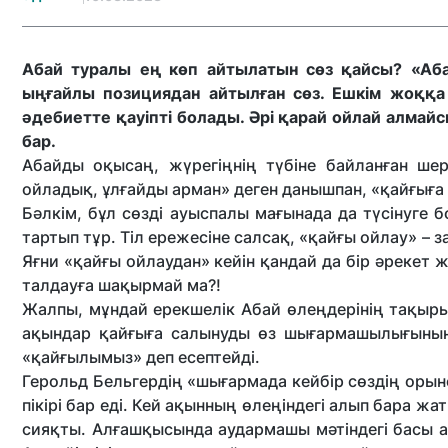
Абай туралы ең көп айтылатын сөз қайсы? «Аба
ыңғайлы позициядан айтылған сөз. Ешкім жоққа 
әдебиетте қауіпті болады. Әрі қарай ойлай алмайс
бар.
Абайды оқысаң, жүрегіңнің түбіне байланған шер
ойладық, ұлғайды арман» деген данышпан, «қайғыға 
Бәлкім, бұл сөзді ауыспалы мағынада да түсінуге б
тартып тұр. Тіл ережесіне салсақ, «қайғы ойлау» – 
Яғни «қайғы ойлаудан» кейін қандай да бір әрекет 
талдауға шақырмай ма?!
Жалпы, мұндай ерекшелік Абай өлеңдерінің тақырыпт
ақындар қайғыға салынуды өз шығармашылығының 
«қайғылымыз» деп есептейді.
Герольд Бельгердің «шығармада кей­бір сөздің орынс
пікірі бар еді. Кей ақынның өле­ңіндегі алып бара жа
сияқты. Алғашқысында аудармашы мәтіндегі басы а