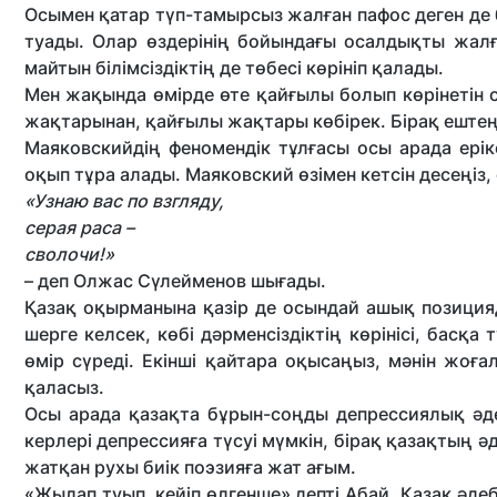
Осымен қатар түп-тамырсыз жал­ған пафос деген де 
туады. Олар өздерінің бойын­дағы осалдықты жал
майтын білімсіздіктің де төбесі кө­рініп қалады.
Мен жақында өмірде өте қайғылы болып көрінетін 
жақтарынан, қайғылы жақтары көбі­рек. Бірақ ештең
Маяковскийдің феномендік тұлғасы осы арада ері
оқып тұра алады. Маяковский өзімен кетсін десеңіз,
«Узнаю вас по взгляду,
серая раса –
сволочи!»
– деп Олжас Сүлейменов шығады.
Қазақ оқырманына қазір де осындай ашық позиция
шерге келсек, көбі дәрменсіздіктің көрінісі, басқ
өмір сүреді. Екінші қайтара оқысаңыз, мәнін жоға
қаласыз.
Осы арада қазақта бұрын-соңды депрессиялық әдеб
керлері депрессияға түсуі мүмкін, бірақ қазақтың ә
жатқан рухы биік поэзияға жат ағым.
«Жылап туып, кейіп өлгенше» депті Абай. Қазақ әдеб