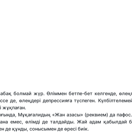
абақ болмай жүр. Өліммен бетпе-бет келгенде, өлең
ссе де, өлеңдері депрессияға түспеген. Күлбілтелеме
і жұқпаған.
ығында, Мұқағалидың «Жан азасы» (реквием) да пафос
ғана емес, өлімді де талдайды. Жай адам қабылдай б
 де құнды, сонысымен де өресі биік.