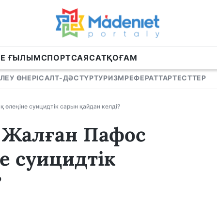
НЕ ҒЫЛЫМ
СПОРТ
САЯСАТ
ҚОҒАМ
ЛЕУ ӨНЕРІ
САЛТ-ДӘСТҮР
ТУРИЗМ
РЕФЕРАТТАР
ТЕСТТЕР
қ өлеңіне суицидтік сарын қайдан келді?
. Жалған Пафос
е суицидтік
?