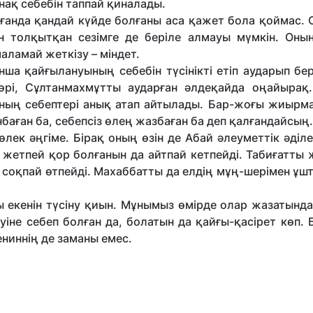
нақ себебін таппай қиналады.
анда қандай күйде бол­ғаны аса қажет бола қоймас. 
н толқытқан сезімге де беріле алмауы мүмкін. Оның
аламай жеткізу – міндет.
ша қайғылануының себебін түсінікті етіп аударып бер
гөрі, Сұлтанмахмұтты аударған әлдеқайда оңайырақ.
ының себептері анық атап айтылады. Бар-жоғы жиырма
ған ба, себепсіз өлең жазбаған ба деп қалғандайсың.
бөлек әңгіме. Бірақ оның өзін де Абай әлеуметтік әділе
ы жетпей қор болғанын да айтпай кетпейді. Табиғатты
е соқпай өтпейді. Махаббатты да елдің мұң-шерімен ұ
ғы екенін түсіну қиын. Мұнымыз өмірде олар жазатынд
іне себеп болған да, болатын да қайғы-қасірет көп. 
ениннің де заманы емес.