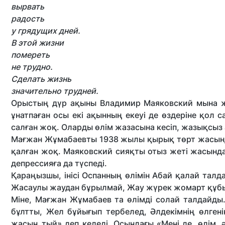
вырвать
радость
у грядущих дней.
В этой жизни
помереть
не трудно.
Сделать жизнь
значительно трудней.
Орыстың дүр ақыны Владимир Мая­ковский мына жал
ұнатпаған осы екі ақынның екеуі де өздеріне қол 
салған жоқ. Оларды өлім жазасына кесіп, жазықсыз
Мағжан Жұмабаевты 1938 жылы қы­рық төрт жасынд
қалған жоқ. Маяковский сияқты отыз жеті жасында 
депрессияға да түспеді.
Қараңызшы, інісі Оспанның өлімін Абай қалай та
Жасаулы жаудан бұрылмай, Жау жүрек жомарт құбылм
Міне, Мағжан Жұмабаев та өлімді солай талдайды.
бұлтты, Жел бұйығып тербелед, Әлде­кімнің өлгені
жасың тый» деп келеді. Осындағы «Мені де, өлім, 