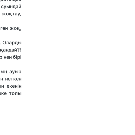
 суындай
ң жоқтау,
лген жоқ,
қ. Оларды
 қандай?!
інен бірі
тың ауыр
н нет­кен
н екенін
шке толы