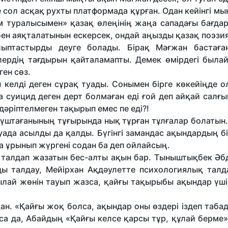
 сол асқақ рухты платформада құрған. Одан кейінгі м
м туралысымен» қазақ өлеңінің жаңа сападағы бағда
бен аяқталатынын ескерсек, ондай аңызды қазақ поэз
лыптастырды деуге болады. Бірақ Мағжан бастағ
ердің тағдырын қайта­ламапты. Демек өмірдегі былай
ген сөз.
 келді деген сұрақ туады. Сонымен бірге көкейіңде 
 суицид деген дерт болмаған еді ғой деп айқай салғы
 дәріптелмеген тақырып емес пе еді?!
р үштағанының тұғырында нық тұрған тұлғалар болатын.
ауада асылды да қалды. Бүгінгі замандас ақындардың 
а ұрынып жүргені содан ба деп ойлайсың.
талдап жазатын бес-алты ақын бар. Тыныштықбек Әбді
ы талдау, Мейірхан Ақдәулетте психологиялық талда
ылай жөнін тауып жазса, қайғы тақырыбы ақындар үші
н. «Қайғы жоқ болса, ақындар оны өздері іздеп таба
са да, Абайдың «Қайғы келсе қарсы тұр, құлай берме»