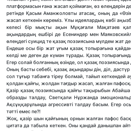
платформасын ғана жасап қоймаған, өз өлеңдерін де
ретінде Қасым Аманжоловты атасақ, оның да «Өзі
жасап кеткенін көреміз. Ұлы идеялардың көбі аңыз
келесі бір мықты ақын Мұқағали Мақатаев қа
ақындардың ешбірі де Есениндер мен Маяковскийл
өлеңдегі суицид те қазақ поэзиясына мүлдем жат де
Ендеше осы бір жат ұғым қазақ топы­рағына қайдан
келді ме деген де күмән тұрады. Қазақ топырағында
Егер солай болғанның өзінде, ол қазақ поэзия­сында
Оның басты себебі, қазақ ақындары дін, діл, дәстү
сол тұғыр табанға тіреу болмай, тайып кеткендей 
қолдан қайғы, жолдан тағдыр жасап, жалған пафосқ
Қазір қазақ поэзиясында қайғы тақырыбын Абайша 
образды талдау, Светқали Нұр­жанда эмоциональд
Ақсұңқарұлында агрессивті талдау басым. Егер ос
тәтті емес пе?!
Жоқ, қазір шын қайғының орнын жалған пафос басқа
цитата да табыла кеткен. Оны қандай даныш­пан айт