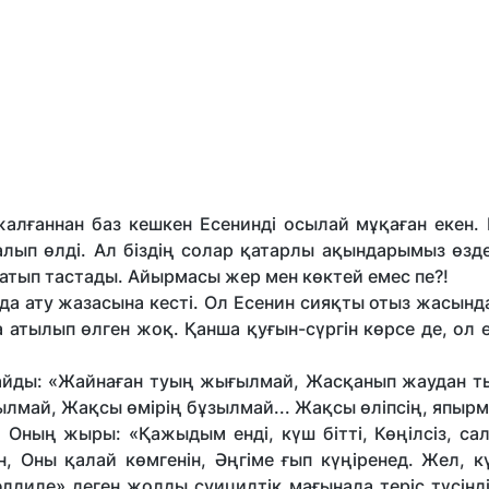
ғаннан баз кешкен Есенинді осылай мұқаған екен. Бі
салып өлді. Ал біздің солар қатарлы ақындарымыз өзд
 атып тастады. Айырмасы жер мен көктей емес пе?!
а ату жазасына кесті. Ол Есенин сияқты отыз жасынд
атылып өлген жоқ. Қанша қуғын-сүргін көрсе де, ол 
лдайды: «Жайнаған туың жығылмай, Жасқанып жаудан т
ай, Жақсы өмірің бұзыл­май... Жақсы өліпсің, япырм
 Оның жыры: «Қажыдым енді, күш бітті, Көңілсіз, сал
н, Оны қалай көмгенін, Әңгіме ғып күңіренед. Жел, к
әлдиле» деген жолды суицидтік мағынада теріс түсінд