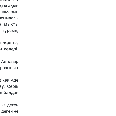
ықты ақын
рламасын
иясындағы
ан мықты
 тұрсын,
ол жалғыз
ң келеді.
 Ал қазір
біразының
­кәкімде
у, Серік
н балдан
ды» деген
 дегеніне