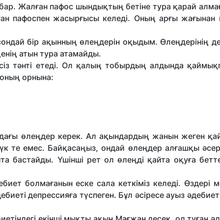
бар. Жалған пафос шын­дықтың бетіне тура қарай алма­
ған пафоспен жасыр­ғысы келеді. Оның арғы жағынан 
сондай бір ақынның өлеңдерін оқыдым. Өлеңдерінің де
енің атын тура атамайды.
ксіз тәнті етеді. Ол қалың тобырдың алдында қаймық
 оның орнына:
дағы өлеңдер керек. Ал ақындардың жанын жеген қай
а түк те емес. Байқасаңыз, ондай өлеңдер алғашқы әсе
лта бастайды. Үшінші рет ол өлеңді қайта оқуға бет
иет болмағанын еске сала кеткіміз келеді. Өздері ме
дебиеті депрессияға түспеген. Бұл әсіресе ауыз әдебиет
иетіндегі екінші мықты ақын Мағжан десек, ол туған ә