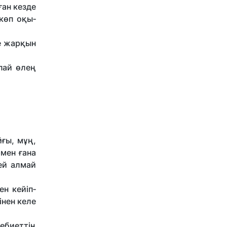
ған кезде
көп оқы­
 жар­қын
пай өлең
ғы, мұң,
рмен ғана
тей алмай
н кейіп­
інен келе
дебиеттің