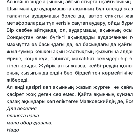
Ал кейінгісінде ақынның айтып отырған қайғысының 
Шын мәнінде аудармашыға ақынның бұл өлеңді жазғ
та­лантты аудармашы болса да, автор сияқ­ты жа
метафораларды түп негізін сақтап аудару, ойды бұрм
Бір сөзбен айтқанда, ол, аудармашы, ақынның осын
Сондықтан оған бүгінгі ақындарды аударғаннан 
махмұтта өз басындағы да, ел басындағы да қайғ
жыл ғұмыр кешкен ақын жастықтың қызығына алданба
Әрине, көңіл күй, табиғат, махаб­бат сезімдері бір 
тіреп қояды. Жүйрік атты жазса, кейбі-р­еудің қол
оның қызығын да елдің бәрі бірдей тең көрмейтінін
жібереді.
Ал енді қазіргі көп ақынның жазып жүргені не қай
қасірет жоқ деген сөз емес. Қайта ақынның күйзелу
қазақ ақындары көп еліктеген Маяковскийдің де, Ес
Для веселия
планета наша
мало оборудована.
Надо