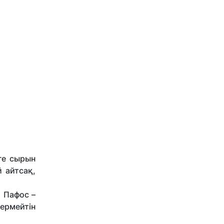
ге сырын
й айтсақ,
. Пафос –
ермейтін