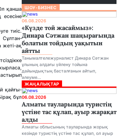
ШОУ-БИЗНЕС
Ол қанша
 есесіне
06.08.2026
«Күзде той жасаймыз»:
уге тиіс.
Динара Сәтжан шаңырағында
 Сұлтан­
болатын тойдың уақытын
 жеті-ақ
айтты
Танымалтележурналист Динара Сәтжан
тсіздікке
ұлының алдағы үйлену тойына
 жырласа,
дайындықтың басталғанын айтып,
штастырып
әлеуме...
ЖАҢАЛЫҚТАР
ай қайғы-
Бірақ бұл
06.08.2026
Алматы тауларында туристің
үстіне тас құлап, ауыр жарақат
алды
Алматы облысының тауларында жорық
кезінде туристің үстіне тас құлап, ол ауыр