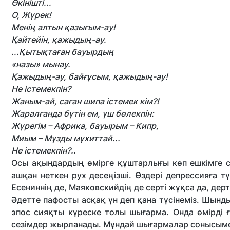
Өкінішті...
О, Жүрек!
Менің алтын қазығым-ау!
Қайтейін, қажыдың-ау.
...Қытықтаған бауырдың
«назы» мынау.
Қажыдың-ау, байғұсым, қажыдың-ау!
He істемекпін?
Жаным-ай, саған шипа істемек кім?!
Жаралғанда бүтін ем, үш бөлекпін:
Жүрегім – Африка, бауырым – Кипр,
Миым – Мұзды мұхиттай...
He істемекпін?..
Осы ақындардың өмірге құштарлығы көп ешкімге с
ашқан неткен рух десеңізші. Өздері депрессияға тү
Есениннің де, Маяковскийдің де серті жұқса да, дерт
Әдетте пафосты асқақ үн деп қана түсінеміз. Шынд
эпос сияқты күреске толы шығарма. Онда өмірді 
сезімдер жырланады. Мұндай шығармалар сонысымен