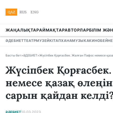
QAZ
RUS
ENG
ЖАҢАЛЫҚТАР
АЙМАҚТАР
АВТОРЛАР
БІЛІМ ЖӘ
ӘДЕБИЕТ
ТЕАТР
МУЗЕЙ
КІТАПХАНА
МУЗЫКА
КИНО
БЕЙНЕ
Басты бет
>
ӘДЕБИЕТ
>
Жүсіпбек Қорғасбек. Жалған Пафос немесе қаза
Жүсіпбек Қорғасбек
немесе қазақ өлеңін
сарын қайдан келді
10.03.2023
ӘДЕБИЕТ