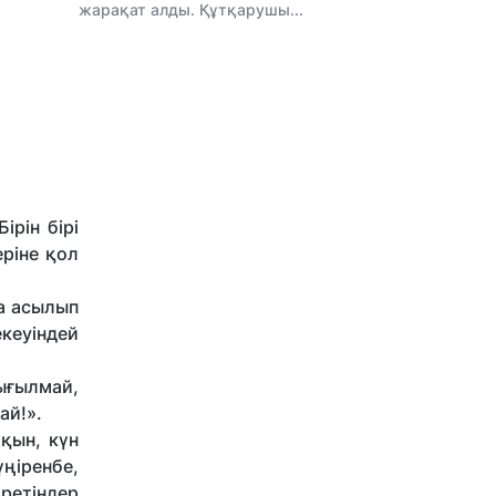
жарақат алды. Құтқарушы...
рін бірі
еріне қол
а асылып
екеуіндей
ығылмай,
ай!».
қын, күн
үңіренбе,
іретіндер