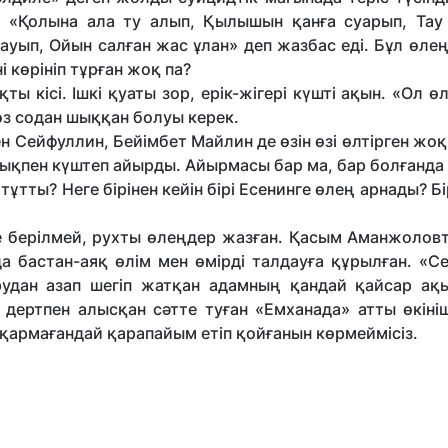
е: «Қолына ала ту алып, Қылышын қанға суарып, Тау
ауып, Ойын салған жас ұлан» деп жазбас еді. Бұл өле
көрініп тұр­ған жоқ па?
 кісі. Ішкі қуаты зор, ерік-жігері күшті ақын. «Ол ө
сөз содан шыққан болуы керек.
ен Сейфуллин, Бейім­бет Майлин де өзін өзі өлтірген жо
дықпен күштеп айырды. Айырмасы бар ма, бар болғанда
ұтты? Неге бірінен кейін бірі Есенинге өлең арнады? Бір
ге берілмей, рухты өлеңдер жазған. Қасым Аманжолов
 бастан-аяқ өлім мен өмірді талдауға құрылған. «Се
удан азап шегіп жатқан адамның қандай қайсар ақы
дертпен алысқан сәтте туған «Емханада» атты өкіні
 қармағандай қарапайым етіп қойғанын көрмеймісіз.