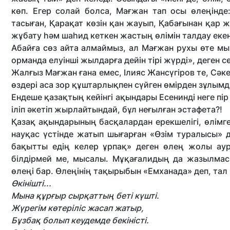
көп. Егер солай болса, Мағжан тап осы өлеңінд
тасыған, Қарақат көзін қан жауып, Қабағынан қар ж
жұбату һәм шаһид кеткен жастың өлімін талдау екені 
Абайға сөз айта алмаймыз, ал Мағжан рухы өте мықты
орманда елуінші жылдарға дейін тірі жүрді», деген 
Жалғыз Мағжан ғана емес, Ілияс Жан­сүгіров те, Сәк
өздері аса зор құштарлықпен сүйген өмірден зұлым
Ендеше қазақтың кейінгі ақындары Есенинді неге пір т
іліп әкетіп жырлайтындай, бұл не­ғылған эстафета?!
Қазақ ақындарының басқалардан ерекшелігі, өлім
науқас үстінде жатып шығарған «Өзім туралысы» да
бақытты едің келер ұрпақ» деген өлең жолы аур
білдірмей ме, мысалы. Мұқағалидың да жазылмас 
өлеңі бар. Өлеңінің тақырыбын «Емханада» деп, тал
Өкінішті...
Мына құрғыр сырқаттың беті күшті.
Жүрегім көтеріліс жасап жатыр,
Бұзбақ болып кеудемде бекіністі.