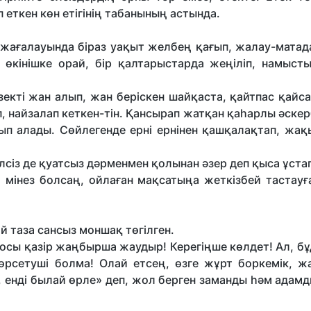
п еткен көн етігінің табанының астында.
іл жағалауында біраз уақыт желбең қағып, жалау-мата
 өкінішке орай, бір қалтарыстарда жеңіліп, намыст
 Кезекті жан алып, жан беріскен шайқаста, қайтпас қайса
, найзалап кеткен-тін. Қансырап жатқан қаһарлы әск
рып алады. Сөйлегенде ерні ернінен қашқалақтап, жақ
лсіз де қуатсыз дәрменмен қолынан әзер деп қыса ұста
а мінез болсаң, ойлаған мақсатыңа жеткізбей тастауғ
 таза сансыз моншақ төгілген.
осы қазір жаңбырша жаудыр! Керегіңше көлдет! Ал, бұ
 көрсетуші болма! Олай етсең, өзге жұрт боркемік, ж
 енді былай өрле» деп, жол берген заманды һәм адамд