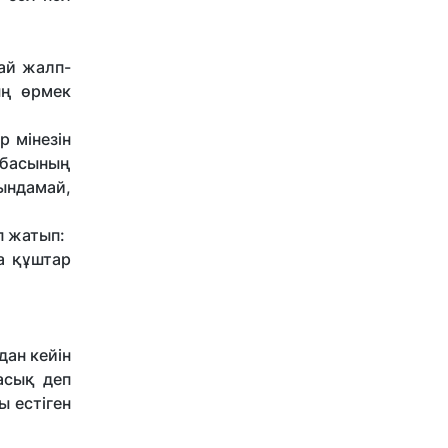
дай жалп-
ың өрмек
р мінезін
ербасының
ындамай,
п жатып:
а құштар
дан кейін
асық деп
ы естіген