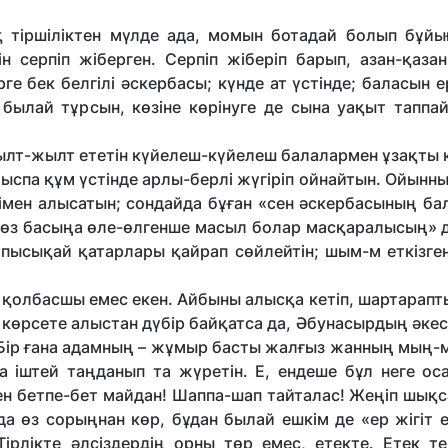
қ тіршіліктен мүлде ада, момын ботадай болып бұйы
 серпіп жіберген. Серпіп жіберіп барып, азан-қазан
ірге бек белгілі әскербасы; күнде ат үстінде; баласын е
 былай тұрсын, көзіне көрінуге де сына уақыт таппа
жылт-жылт ететін күйелеш-күйелеш балалармен ұзақты к
р ыспа құм үстінде арлы-берлі жүгіріп ойнайтын. Ойынны
бірімен алысатын; сондайда бұған «сен әскербасының б
с, өз басыңа өле-өлгенше масыл болар масқаралысың» д
ан пысықай қатарлары қайрап сөйлейтін; шым-м еткізге
н қолбасшы емес екен. Айбыны алысқа кетіп, шартарап
көрсете алыстан дүбір байқатса да, Әбунасырдың әкес
н. Бір ғана адамның – жұмыр басты жалғыз жанның мың
 іштей таңданып та жүретін. Е, ендеше бұл неге ос
ген бетпе-бет майдан! Шаппа-шап тайталас! Жеңіп шықс
нда өз сорыңнан көр, бұдан былай ешкім де «ер жігіт 
. Тірлікте әлсіздердің орны төр емес, етекте. Етек т