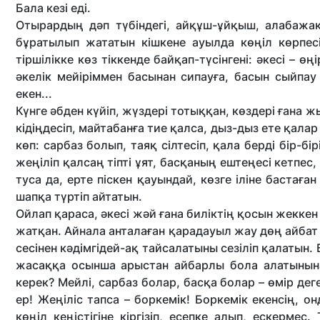
Бала кезі еді.
Отырардың дәп түбіндегі, айқұш-ұйқыш, алабажа
бұратылып жататын кішкене ауылда көңіл көрпесін
тіршілікке көз тіккенде байқап-түсінгені: әкесі – өң
әкелік мейіріммен басынан сипауға, басын сыйпау
екен...
Күнге әбден күйіп, жүздері тотыққан, көздері ғана 
кідіңдесіп, майтабанға тие қалса, дыз-дыз ете қала
көп: сарбаз болып, таяқ сілтесіп, қала берді бір-
жеңіліп қалсаң тіпті ұят, басқаның ештеңесі кетпе
туса да, ерте піскен қауындай, көзге іліне бастағ
шапқа түртіп айтатын.
Ойлап қараса, әкесі жәй ғана биліктің қосын жекке
жатқан. Айнала анталаған қарадауыл жау дөң айбат 
сесінен кәдімгідей-ақ тайсалатыны сезіліп қалаты
жасаққа осынша арыстан айбарлы бола алатынына
керек? Мейлі, сарбаз болар, басқа болар – өмір де
ер! Жеңіліс тапса – боркемік! Боркемік екенсің, о
көңіл кеңістігіне кіргізіп, есепке алып, ескермес