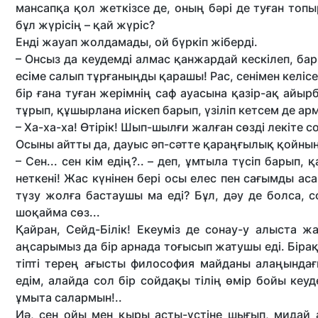
мансапқа қол жеткізсе де, оның бәрі де туған топы
бұл жүрісің – қай жүріс?
Енді жауап жолдамады, ой бүркіп жіберді.
– Онсыз да кеудемді алмас қанжардай кескілеп, б
есіме салып тұрғаныңды қарашы! Рас, сенімен келісе
бір ғана туған жерімнің саф ауасына қазір-ақ айыр
тұрып, құшырлана иіскеп барып, үзіліп кетсем де арм
– Ха-ха-ха! Өтірік! Шып-шылғи жалған сөзді лекіте с
Осыны айтты да, дауыс әп-сәтте қараңғылық қойнына
– Сен... сен кім едің?.. – деп, ұмтыла түсіп барып,
неткені! Жас күнінен бері осы елес пен сағымды аса
түзу жолға бастаушы ма еді? Бұл, дәу де болса, с
шоқайма сөз...
Қайран, Сейд-Білік! Екеуміз де сонау-у алыста ж
аңсарымыз да бір арнада тоғысып жатушы еді. Бірақ..
тіпті терең ағысты философия майданы алаңындағы
едім, алайда сол бір сойдақы тілің өмір бойы ке
ұмыта салармын!..
Иә, сен ойы мен қыры асты-үстіне шығып, мидай 