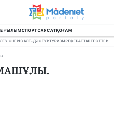
НЕ ҒЫЛЫМ
СПОРТ
САЯСАТ
ҚОҒАМ
ЛЕУ ӨНЕРІ
САЛТ-ДӘСТҮР
ТУРИЗМ
РЕФЕРАТТАР
ТЕСТТЕР
ны
МАШҰЛЫ.