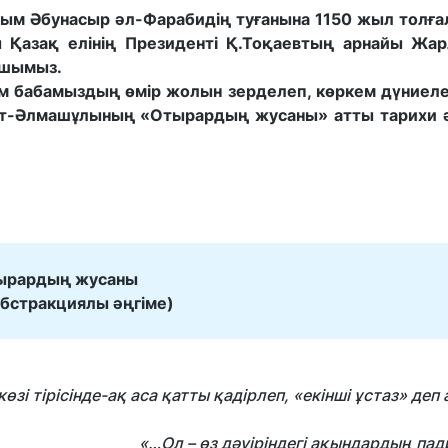
алым Әбунасыр әл-Фарабидің туғанына 1150 жыл толға
 Қазақ елінің Президенті Қ.Тоқаевтың арнайы Жа
қшымыз.
м бабамыздың өмір жолын зерделеп, көркем дүниел
ат-Әлмашұлының «Отырардың жусаны» атты тарихи ә
тырардың жусаны
абстракциялы әңгіме)
тірісінде-ақ аса қатты қадірлеп, «екінші ұстаз» деп 
«…Ол – өз дәуіріндегі ақындардың п