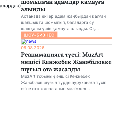
шомылған адамдар қамауға
алардан)
алынды
Астанада екі ер адам жаңбырдан қалған
шалшықта шомылып, балаларға су
шашқаны үшін қамауға алынды. Оқ...
ШОУ-БИЗНЕС
08.08.2026
Реанимацияға түсті: MuzArt
әншісі Кенжебек Жанәбіловке
шұғыл ота жасалды
MuzArt тобының әншісі Кенжебек
Жанәбілов шұғыл түрде ауруханаға түсіп,
өзіне ота жасалғанын мәлімдед...