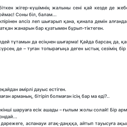
 біткен жігер-күшімнің жалыны сені қай кезде де же
ймас! Соны біл, балам...
кпірінен әлсіз леп шығарып қана, қинала демін алғанд
атқан жанарын бар қуатымен бұрып-тіктеген.
ілдей тұтамын да есіңнен шығарма! Қайда барсаң да, қ
рсең де – туған топырағыңа деген ыстық сезімің бір
деқайдан әмірлі дауыс естіген.
ған арманың, бітіріп болмаған ісің бар ма еді?..
 екінші шаруаға есік ашады – ғылым жолы солай! Бір арм
ндай...
биік дәрежеге, аспанауи атақ-даңққа, айтып тауысуға ақ