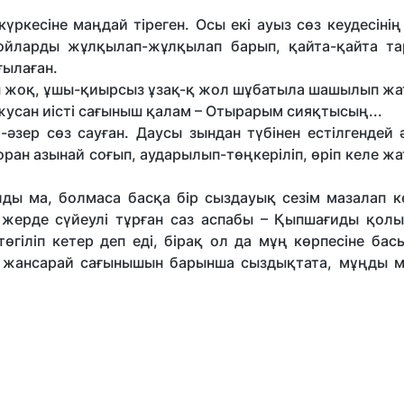
үркесіне маңдай тіреген. Осы екі ауыз сөз кеудесіні
 ойларды жұлқылап-жұлқылап барып, қайта-қайта та
ғылаған.
ғы жоқ, ұшы-қиырсыз ұзақ-қ жол шұбатыла шашылып жа
 жусан иісті сағыныш қалам – Отырарым сияқтысың...
әзер cөз сауған. Даусы зындан түбінен естілгендей ә
боран азынай соғып, аударылып-төңкеріліп, өріп келе ж
ды ма, болмаса басқа бір сыздауық сезім мазалап ке
 жерде сүйеулі тұрған саз аспабы – Қыпшағиды қолы
өгіліп кетер деп еді, бірақ ол да мұң көрпесіне бас
 жансарай сағынышын барынша сыздықтата, мұңды 