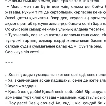
– Жасым тыйылар емес, әке! Еріксіз тамып кетеді...
– Мен... мен тап бүгін дем үзіп, өлсем де, бойға
жатады. Рухым тіпті де көртопырақ көрпесіне көне қо
Әкесі қатты қысылған. Әзер деп, кеудесінің арғы тү
ақырғы рет абыржулы жылаңқы балаға сөніп бара ж
Соңғы сөзін сыбырмен ғана ұлының алдына төсеген.
– Туған елдің созылып жатқан даласын ғана емес, т
тұз-дәмі тартып, жұмыр жерді жалпағынан басып жү
салқын судай суымағанын қалар едім. Суытпа оны.
Сосын үзіліп кетті...
* * *
...Көзінің алды тұманданып кеткен сәті еді, кенет әл
– Уа, ақыл-ойдың асқан падишахы, сенің де жете алма
Жауап жолдады.
– Қалай жоқ дейін! Қалай кесіп сөйлейін! Бір шаруа
арманды түрткілеп оятады – адамның жаратылысы со
– Поу десе! Сөзің сөз-ақ! Ал, енді... кісі қандай 