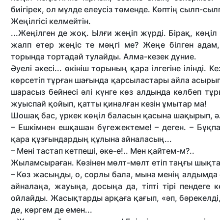
биігірек, ол мүлде елеусіз төменде. Көптің сылп-сыл
Жеңілгісі келмейтін.
...Жеңілген де жоқ. Ылғи жеңіп жүрді. Бірақ, көң
жалп етер жеңіс те мәңгі ме? Жеңе білген адам,
торында тортадай тулайды. Алма-кезек дүние.
Әуелі әкесі... өкініш торының қара ілгегіне ілінді.
көрсетіп тұрған шағында қарсыластары айла асырып
шарасыз бейнесі әлі күнге көз алдында көлбеп тұ
жуыспай қойып, қатты қиналған кезін ұмытар ма!
Шошақ бас, үркек көңіл баласын қасына шақырып, ә
– Ешкімнен ешқашан бүгежектеме! – деген. – Бұқп
қара құзғындардың құлына айналасың...
– Мені тастап кетпеші, әке-е!.. Мен қайтем-м?..
Жыламсыраған. Көзінен мөлт-мөлт етіп таңғы шықтай
– Көз жасыңды, о, сорлы бала, мына менің алдымда 
айналаңа, жауыңа, досыңа да, тіпті тірі пендеге
ойлайды. Жасықтарды арқаға қағып, «әп, бәрекелді,
де, көргем де емен...