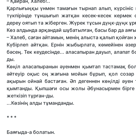
– Қайран, Халеб!..
Қарлығыңқы үнмен тамағын тырнап алып, күрсініс к
түкпірінде тұншығып жатқан кесек-кесек кермек
дереу оятып та жіберген. Жүрек тұсын дүңк-дүңк ұр
Көз алдында арқандай шұбатылған, басы бар да ая
– Халеб, саған айтамын, менің алыста қалып қойған
Күбірлеп айтқан. Ернін жыбырлата, көмейінен әзер-
бәсең. Тек кеудесінде... аласапыран дауыл, алапат 
ды.
Көңіл аласапыранын әуенмен қымтап тастамақ бол
әйтеуір оқыс оң жағына мойын бұрып, қол созар
ақырын ойнай бастаған. Әп дегеннен көңілді әуен т
қымтанды. Қыпшағи осы жолы Әбунасырмен бірге
жеткізіп тұрған-ды.
...Көзінің алды тұманданды.
* * *
Баяғыда-а болатын.