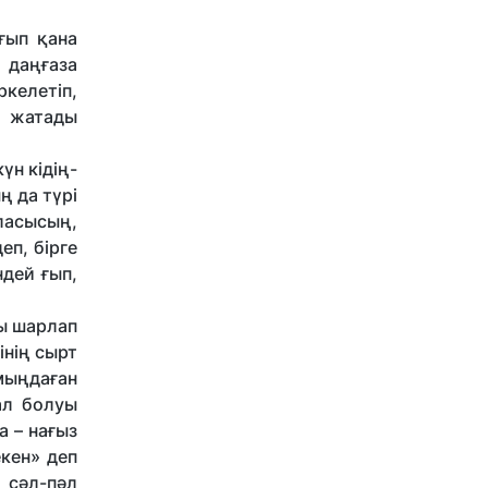
ғып қана
 даңғаза
ркелетіп,
й жатады
үн кідің-
ң да түрі
аласысың,
еп, бірге
ндей ғып,
ты шарлап
інің сырт
-мыңдаған
ал болуы
а – нағыз
екен» деп
е сәл-пәл