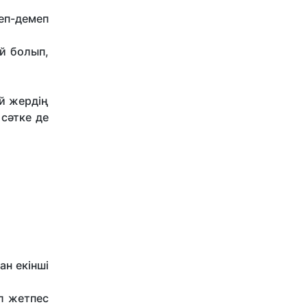
беп-демеп
ай болып,
ай жердің
 сәтке де
ан екінші
ыл жетпес