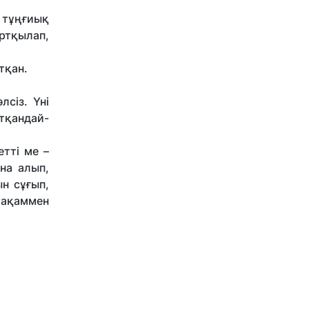
ң тұңғиық
ртқылап,
тқан.
лсіз. Үні
атқандай-
тті ме –
на алып,
ын сұғып,
мақаммен