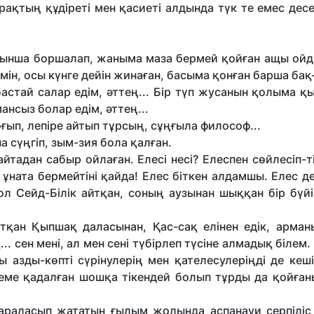
рақтың құдіреті мен қасиеті алдында түк те емес десе
арынша боршалап, жаныма маза бермей қойған ащы ойд
мін, осы күнге дейін жинаған, басыма қонған барша бақ
бастай салар едім, әттең... Бір түп жусанын қолыма қ
ансыз болар едім, әттең...
оғып, лепіре айтып тұрсың, сұңғыла философ...
 сүңгіп, зым-зия бола қалған.
 қайтадан сабыр ойлаған. Елесі несі? Елеспен сөйлесіп-т
 ұната бермейтіні қайда! Елес біткен алдамшы. Елес дег
ол Сейд-Білік айтқан, соның аузынан шыққан бір бүй
атқан Қыпшақ даласынан, Қас-сақ елінен едік, арман
. сен мені, ал мен сені түбірлеп түсіне алмадық білем. 
 азды-көпті сүрінулерің мен қателесулеріңді де кеші
удеме қадалған шошқа тікендей болып тұрды да қойған
араласып жататын ғылым жолында аспанауи серпіліс 