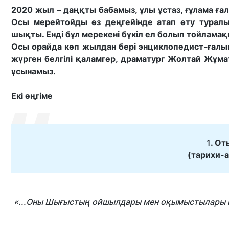
2020 жыл – даңқты бабамыз, ұлы ұстаз, ғұлама ғ
Осы мерейтойды өз деңгейінде атап өту туралы
шықты. Енді бұл мерекені бүкіл ел болып тойлама
Осы орайда көп жылдан бері энциклопедист-ғалы
жүрген белгілі қаламгер, драматург Жолтай Жұм
ұсынамыз.
Екі әңгіме
1
. О
(тарихи-
«...Оны Шығыстың ойшылдары мен оқымыстылары көзі 