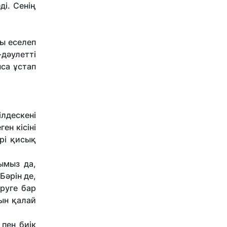
ді. Сенің
ы еселеп
-дәулетті
ыса ұстап
ілдескені
ен кісіні
ірі қисық
ымыз да,
Бәрін де,
руге бар
ын қалай
пен биік