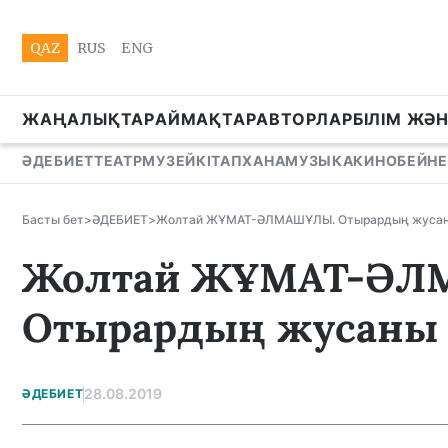
QAZ
RUS
ENG
ЖАҢАЛЫҚТАР
АЙМАҚТАР
АВТОРЛАР
БІЛІМ ЖӘ
ӘДЕБИЕТ
ТЕАТР
МУЗЕЙ
КІТАПХАНА
МУЗЫКА
КИНО
БЕЙНЕ
Басты бет
>
ӘДЕБИЕТ
>
Жолтай ЖҰМАТ-ӘЛМАШҰЛЫ. Отырардың жуса
Жолтай ЖҰМАТ-ӘЛ
Отырардың жусаны
28.08.2019
ӘДЕБИЕТ