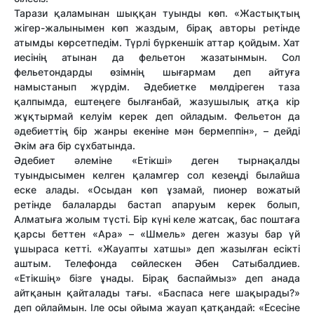
Тарази қаламынан шыққан туынды көп. «Жастықтың
жігер-жалынымен көп жаздым, бірақ авторы ретінде
атымды көрсетпедім. Түрлі бүркеншік аттар қойдым. Хат
иесінің атынан да фельетон жазатынмын. Сол
фельетондарды өзімнің шығармам деп айтуға
намыстанып жүрдім. Әдебиетке мөлдіреген таза
қалпымда, ештеңеге былғанбай, жазушылық атқа кір
жұқтырмай келуім керек деп ойладым. Фельетон да
әдебиеттің бір жанры екеніне мән бермеппін», – дейді
Әкім аға бір сұхбатында.
Әдебиет әлеміне «Етікші» деген тыр­нақалды
туындысымен келген қаламгер сол кезеңді былайша
еске алады. «Осыдан көп ұзамай, пионер вожатый
ретінде балаларды бастап апаруым керек болып,
Алматыға жолым түсті. Бір күні келе жатсақ, бас поштаға
қарсы беттен «Ара» – «Шмель» деген жазуы бар үй
ұшыраса кетті. «Жауапты хатшы» деп жазылған есікті
аштым. Телефонда сөйлескен Әбен Сатыбалдиев.
«Етікшің» бізге ұнады. Бірақ баспаймыз» деп анада
айтқанын қайталады тағы. «Баспаса неге шақырады?»
деп ойлаймын. Іле осы ойыма жауап қатқан­дай: «Есесіне