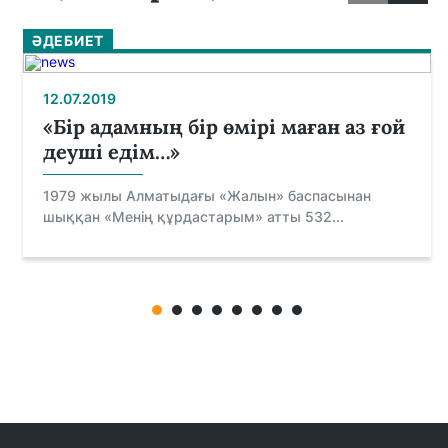
ӘДЕБИЕТ
12.07.2019
«Бір адамның бір өмірі маған аз ғой
деуші едім…»
1979 жылы Алматыдағы «Жалын» баспасынан
шыққан «Менің құрдастарым» атты 532...