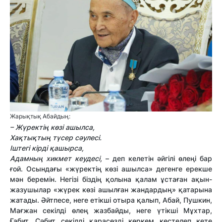
Жарықтық Абайдың:
– Жүректің көзі ашылса,
Хақтықтың түсер сәулесі.
Іштегі кірді қашырса,
Адамның хикмет кеудесі,
– деп келетін әйгілі өлеңі бар
ғой. Осындағы «жүректің көзі ашылса» дегенге ерекше
мән беремін. Негізі біздің қолына қалам ұстаған ақын-
жазушылар «жүрек көзі ашылған жандардың» қатарына
жатады. Әйтпесе, неге етікші отыра қалып, Абай, Пушкин,
Мағжан секілді өлең жазбайды, неге үтікші Мұхтар,
Ғабит, Сәбит секілді қарасөзді көркем кестелеп кете