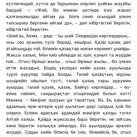
күтпегендей, күтсе де бұрыннан әзірлеп қойған жауабы
бардай. – «Жәй, біз маман ретінде іске жарап
қалғанымызды айтам да. Бізге сеніп осындай үлкен
тапсырма бергенін айтам да», – деп кібіртіктей беретін,
кібіртіктей беретін».
«Шәй іш, Аким, – деді. – Іш шай. Сендердің киргиздарың...
осы сөз аузыма түсе береді, кешірші. Қазір қазақ деп
атайсыңдар ғой. Білемін қазақтар маған керемет ұнайды.
Жақсы халық. Мен киіз үйлерде ас ішіп, қонып та жүрдім
ғой... Отыз бірінші жылы... отыз бірінші жылы... біз үлкен
иттік жасадық. Біздің уколдан кейін қазақ ауылында
түрлі аурулар пайда болды. Талай қазақтың мұрны
шүңірейіп ойылып түсті, талай қазақ сары аурумен
ауырды, талай қазақ, қазақ. Байғұс киргиздар... – өз-
өзіне сөйлеп, сандырақ­тап отырғандай болып кетті
Манана. – Көкірек ауруын да тараттық біз. Ең қиынын
адамның ерік-жігерін құм қылатын дәрі салдық қой біз
оларға. Есінен адасқан адамдай мәңгіріп қалды түгел
Алтай халқы. Қайда жұмсасаң бара беретін, не айтсаң
көне беретін халыққа айналды. Біз ауылдарды аралап
жүрдік. Содан кейін білесің бе сен, білмейсің бе, отыз