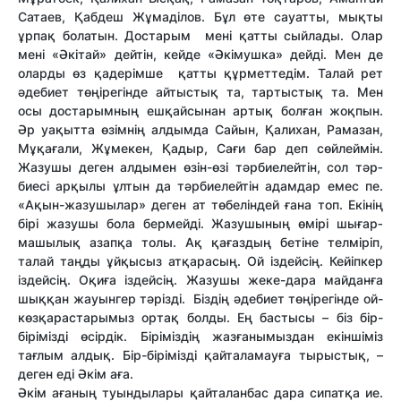
Сатаев, Қабдеш Жұмаділов. Бұл өте сауатты, мықты
ұрпақ болатын. Достарым мені қат­ты сыйлады. Олар
мені «Әкітай» дейтін, кейде «Әкімушка» дейді. Мен де
оларды өз қадерімше қатты құрметтедім. Талай рет
әдебиет төңірегінде айтыстық та, тартыстық та. Мен
осы достарымның ешқайсынан артық болған жоқпын.
Әр уақытта өзімнің алдымда Сайын, Қалихан, Рамазан,
Мұқағали, Жұмекен, Қадыр, Сағи бар деп сөйлеймін.
Жазушы деген алдымен өзін-өзі тәрбиелейтін, сол тәр­
биесі арқылы ұлтын да тәрбиелейтін адам­дар емес пе.
«Ақын-жазушылар» деген ат төбеліндей ғана топ. Екінің
бірі жазушы бола бермейді. Жазушының өмірі шығар­
машылық азапқа толы. Ақ қағаздың бетіне телміріп,
талай таңды ұйқысыз атқара­сың. Ой іздейсің. Кейіпкер
іздейсің. Оқиға іздейсің. Жазушы жеке-дара майданға
шыққан жауынгер тәрізді. Біздің әдебиет төңірегінде ой-
көзқарастарымыз ортақ болды. Ең бастысы – біз бір-
бірімізді өсір­дік. Біріміздің жазғанымыздан екіншіміз
тағлым алдық. Бір-бірімізді қайталамауға тырыстық, –
деген еді Әкім аға.
Әкім ағаның туындылары қайталанбас дара сипатқа ие.