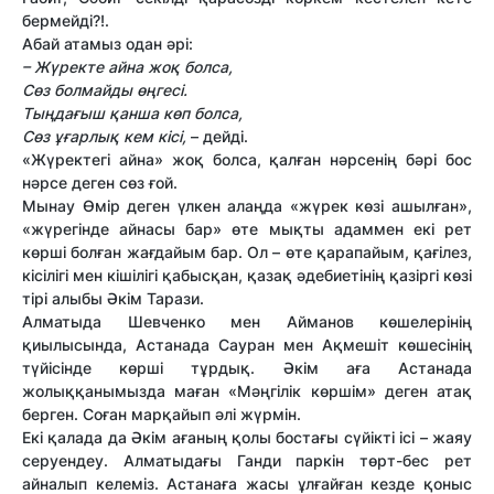
бермейді?!.
Абай атамыз одан әрі:
– Жүректе айна жоқ болса,
Сөз болмайды өңгесі.
Тыңдағыш қанша көп болса,
Сөз ұғарлық кем кісі,
– дейді.
«Жүректегі айна» жоқ болса, қалған нәрсенің бәрі бос
нәрсе деген сөз ғой.
Мынау Өмір деген үлкен алаңда «жүрек көзі ашылған»,
«жүрегінде айнасы бар» өте мықты адаммен екі рет
көрші болған жағдайым бар. Ол – өте қарапайым, қағілез,
кісілігі мен кішілігі қабысқан, қазақ әдебиетінің қазіргі көзі
тірі алыбы Әкім Тарази.
Алматыда Шевченко мен Айманов көшелерінің
қиылысында, Астанада Сауран мен Ақмешіт көшесінің
түйісінде көрші тұрдық. Әкім аға Астанада
жолыққанымызда маған «Мәңгілік көршім» деген атақ
берген. Соған марқайып әлі жүрмін.
Екі қалада да Әкім ағаның қолы бостағы сүйікті ісі – жаяу
серуендеу. Алматыдағы Ганди паркін төрт-бес рет
айналып келеміз. Астанаға жасы ұлғайған кезде қоныс