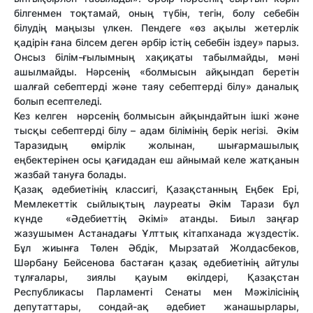
білгенмен тоқтамай, оның түбін, тегін, болу себебін
білудің маңызы үлкен. Пендеге «өз ақылы жетерлік
қадірін ғана білсем деген әрбір істің себебін іздеу» парыз.
Онсыз білім-ғылымның хақиқаты табылмайды, мәні
ашылмайды. Нәрсенің «болмысын айқындап беретін
шалғай себептерді және таяу себептерді білу» даналық
болып есептеледі.
Кез келген нәрсенің болмысын ай­қын­дайтын ішкі және
тысқы себептерді білу – адам білімінің берік негізі. Әкім
Та­разидың өмірлік жолынан, шығарма­шылық
еңбектерінен осы қағидадан еш айнымай келе жатқанын
жазбай тануға болады.
Қазақ әдебиетінің классигі, Қазақ­станның Еңбек Ері,
Мемлекеттік сыйлық­тың лауреаты Әкім Тарази бұл
күнде «Әдебиеттің Әкімі» атанды. Биыл заңғар
жазушымен Астанадағы Ұлттық кітап­ханада жүздестік.
Бұл жиынға Төлен Әбдік, Мырзатай Жолдасбеков,
Шәрбану Бейсенова бастаған қазақ әдебиетінің айтулы
тұлғалары, зиялы қауым өкілдері, Қазақстан
Республикасы Парламенті Се­на­ты мен Мәжілісінің
депутаттары, сон­дай-ақ әдебиет жанашырлары,