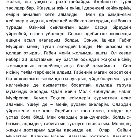
жазып, еш уақытта рахаттанбайды. Әдебиетте түрлі
тәсілдер бар. Жазушы өзінің екінші дәрежелі кейіпкерінің
өмірін айналып кете алмайды. Мен де өзімді-өзім
кейіпкер қылдым, кейде кей кейіпкер автордың өзі болып
тұрады. Өзін-өзі сыйлайтын адам басқа біреуден
үйренбей, өзінен үйренеді. Сосын әдебиетке жолымды
ашқан асыл ағаларым болды. Соның ішінде Ғабит
Мүсіреп менің туған әкемдей болды. Не жазсам да
қолдап отырды. Ғабең менің жолымды ашты. Ол кезде
небәрі 23 жастамын. Әу бастан осындай жақсы кісінің
жолыққанын кездейсоқтыққа балай алмаймын. Сол
кісінің тәлім-тәрбиесін алдым. Ғабеңнің маған көрсет­кен
бір жақсылығы –әкем қатты ауырып, үйде болуыма тура
келгенінде де қызметтен босатпай, ауылда тұруға
мүмкіндік жасады. Одан кейін Мәлік Ғабдуллин, Ғабит
Мүсірепов, Кемел Тоқаев есімдерін құрметпен еске
аламын. Үшеуі де – менің рухани әкелерім. Олардан
үйренгенім өте көп. Әдебиетте ғана емес, өмірде де
ұстаз бола білді. Мен олардың жан-дүниесін, болмыс-
бітімін, адамдық табиғатын түсінуге тырыстым. Менің ең
жақын достарым ұдайы қасымда еді. Олар – Сайын
Мұратбек, Қалихан Ысқақ, Рамазан Тоқтаров, Амантай