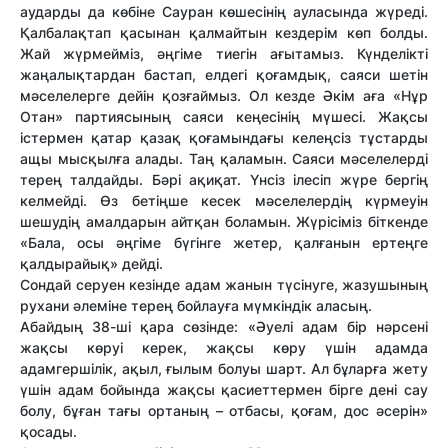
аударды да көбіне Сауран көшесінің ауласында жүреді.
Қалбалақтап қасынан қалмайтын кездерім көп болды.
Жай жүрмейміз, әңгіме тиегін ағытамыз. Күнделікті
жаңалықтардан бастап, елдегі қоғамдық, саяси шетін
мәселелерге дейін қозғаймыз. Ол кезде Әкім аға «Нұр
Отан» партиясының саяси кеңесінің мүшесі. Жақсы
істермен қатар қазақ қоғамындағы келеңсіз тұстарды
ащы мысқылға алады. Таң қаламын. Саяси мәселелерді
терең талдайды. Бәрі ақиқат. Үнсіз ілесіп жүре бергің
келмейді. Өз бетіңше кесек мәсе­лелердің күрмеуін
шешудің амалдарын айтқан боламын. Жүрісіміз біткенде
«Бала, осы әңгіме бүгінге жетер, қалғанын ертеңге
қалдырайық» дейді.
Сондай серуен кезінде адам жанын түсінуге, жазушының
рухани әлеміне терең бойлауға мүмкіндік аласың.
Абайдың 38-ші қара сөзінде: «Әуелі адам бір нәрсені
жақсы көруі керек, жақсы көру үшін адамда
адамгершілік, ақыл, ғылым болуы шарт. Ал бұларға жету
үшін адам бойында жақсы қасиеттермен бірге дені сау
болу, бұған тағы ортаның – отбасы, қоғам, дос әсерін»
қосады.