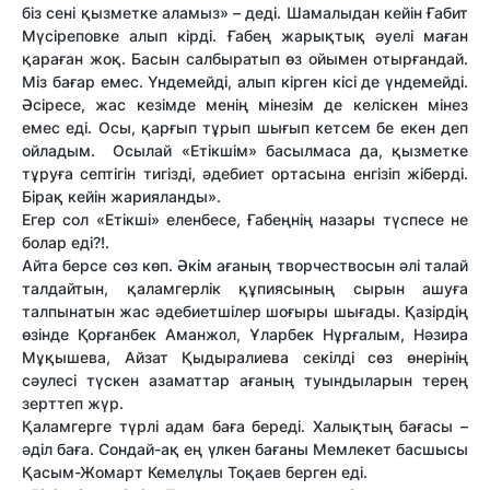
біз сені қызметке аламыз» – деді. Шамалыдан кейін Ғабит
Мүсіре­пов­ке алып кірді. Ғабең жарықтық әуелі маған
қараған жоқ. Басын салбыратып өз ойымен отырғандай.
Міз бағар емес. Үндемейді, алып кірген кісі де үндемейді.
Әсіресе, жас кезімде менің мінезім де келіскен мінез
емес еді. Осы, қарғып тұрып шығып кетсем бе екен деп
ойладым. Осылай «Етікшім» басылмаса да, қызметке
тұруға септігін тигізді, әдебиет ортасына енгізіп жіберді.
Бірақ кейін жарияланды».
Егер сол «Етікші» еленбесе, Ғабеңнің назары түспесе не
болар еді?!.
Айта берсе сөз көп. Әкім ағаның твор­чествосын әлі талай
талдайтын, қалам­гер­лік құпиясының сырын ашуға
талпынатын жас әдебиетшілер шоғыры шығады. Қазірдің
өзінде Қорғанбек Аманжол, Ұларбек Нұрғалым, Нәзира
Мұқышева, Айзат Қыдыралиева секілді сөз өнерінің
сәулесі түскен азаматтар ағаның туынды­ларын терең
зерттеп жүр.
Қаламгерге түрлі адам баға береді. Халықтың бағасы –
әділ баға. Сондай-ақ ең үлкен бағаны Мемлекет басшысы
Қасым-Жомарт Кемелұлы Тоқаев берген еді.