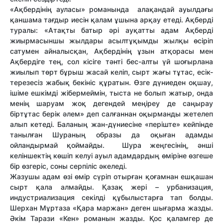
«Ақбердінің ауласы» романында алақандай ауылдағы
қаншама тағдыр иесін қалам ұшына арқау етеді. Ақберді
туралы: «Атақты батыр әрі ауқатты адам Ақберді
жиырмасыншы жылдары асылтұқымды жылқы өсіріп
сатумен айналысқан, Ақбердінің ұзын атқорасы мен
Ақбердіге тең, сол кісіге тәнті бес-алты үй шоғырлана
жиылып төрт бұрыш жасай келіп, сырт жағы тұтас, есік-
терезесіз жабық бекініс құратын. Өзге дүниеден оқшау,
ішіме ешкімді жібермеймін, тыста не болып жатыр, онда
менің шаруам жоқ дегендей меңіреу де саңырау
біртұтас берік әлем» деп салғаннан оқырманды жетелеп
алып кетеді. Баланың жан-дүниесіне «періште» кейпінде
танылған Шураның образы да оқыған адамды
ойландырмай қоймайды. Шура жеңгесінің, әнші
келіншектің көшіп келуі ауыл адамдардың өміріне өзгеше
бір өзгеріс, соны серпіліс әкеледі.
Жазушы адам өзі өмір сүріп отырған қоғамнан ешқашан
сырт қала алмайды. Қазақ жері – урбанизация,
индустриал­изация секілді құбылыстарға тап болды.
Шерхан Мұртаза «Қара маржан» деген шы­ғарма жазды.
Әкім Тарази «Кен» ро­манын жазды. Қос қаламгер де