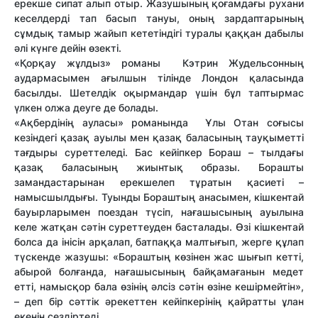
ерекше сипат алып отыр. Жазушының қоғамдағы рухани
ке­сел­дерді тап басып тануы, оның зардап­тарының
сұмдық тамыр жайып кететіндігі туралы қаққан дабылы
әлі күнге дейін өзекті.
«Қорқау жұлдыз» романы Кэтрин Жудельсонның
аудармасымен ағылшын тілінде Лондон қаласында
басылды. Шетелдік оқырмандар үшін бұл таптырмас
үлкен олжа деуге де болады.
«Ақбердінің ауласы» романында Ұлы Отан соғысы
кезіндегі қазақ ауылы мен қазақ баласының тауқыметті
тағдыры су­рет­теледі. Бас кейіпкер Бораш – тылдағы
қазақ баласының жиынтық образы. Борашты
замандастарынан ерекшелеп тұратын қасиеті –
намысшылдығы. Туынды Бораштың анасымен, кішкентай
бауырларымен поездан түсіп, нағашы­сы­ның ауылына
келе жатқан сәтін сурет­теуден басталады. Өзі кішкентай
болса да інісін арқалап, батпаққа малтығып, жерге құлап
түскенде жазушы: «Бораштың көзі­нен жас шығып кетті,
абырой болғанда, нағашысының байқамағанын медет
етті, намысқор бала өзінің әлсіз сәтін өзіне кешірмейтін»,
– деп бір сәттік әрекеттен кейіпкерінің қайратты ұлан
екенін сездіртеді.