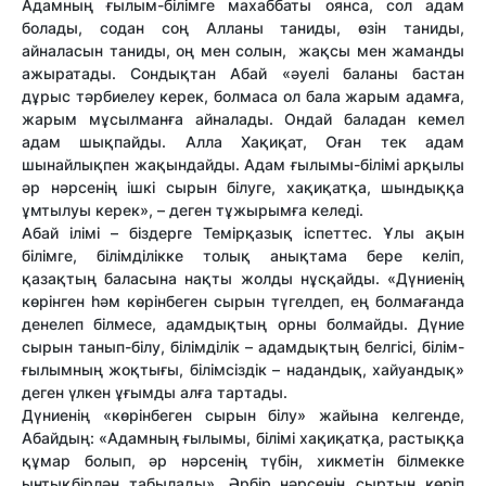
Адамның ғылым-білімге махаббаты оянса, сол адам
болады, содан соң Алланы таниды, өзін таниды,
айналасын таниды, оң мен солын, жақсы мен жаманды
ажы­ратады. Сондықтан Абай «әуелі баланы бастан
дұрыс тәрбиелеу керек, болмаса ол бала жарым адамға,
жарым мұсылманға ай­налады. Ондай баладан кемел
адам шық­пайды. Алла Хақиқат, Оған тек адам
шынайлықпен жақындайды. Адам ғы­лымы-білімі арқылы
әр нәрсенің ішкі сы­рын білуге, хақиқатқа, шындыққа
ұмтылуы керек», – деген тұжырымға ке­леді.
Абай ілімі – біздерге Темірқазық іспет­тес. Ұлы ақын
білімге, білімділікке толық анықтама бере келіп,
қазақтың баласына нақты жолды нұсқайды. «Дүниенің
көрін­ген һәм көрінбеген сырын түгелдеп, ең болмағанда
денелеп білмесе, адамдықтың орны болмайды. Дүние
сырын танып-білу, білімділік – адамдықтың белгісі, білім-
ғылымның жоқтығы, білімсіздік – надан­дық, хайуандық»
деген үлкен ұғымды алға тартады.
Дүниенің «көрінбеген сырын білу» жайына келгенде,
Абайдың: «Адамның ғылымы, білімі хақиқатқа, растыққа
құмар болып, әр нәрсенің түбін, хикметін білмекке
ынтықбірлән табылады». Әрбір нәрсенің сыртын көріп