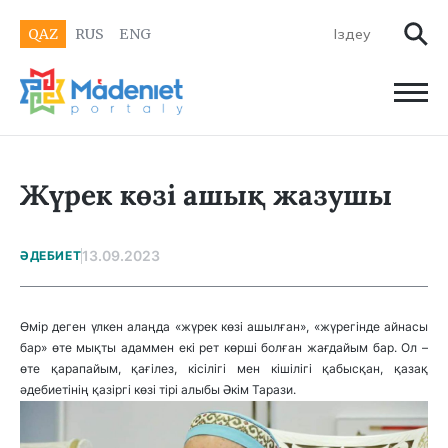
QAZ
RUS
ENG
Жүрек көзі ашық жазушы
13.09.2023
ӘДЕБИЕТ
Өмір деген үлкен алаңда «жүрек көзі ашылған», «жүрегінде айнасы
бар» өте мықты адаммен екі рет көрші болған жағдайым бар. Ол –
өте қарапайым, қағілез, кісілігі мен кішілігі қабысқан, қазақ
әдебиетінің қазіргі көзі тірі алыбы Әкім Тарази.