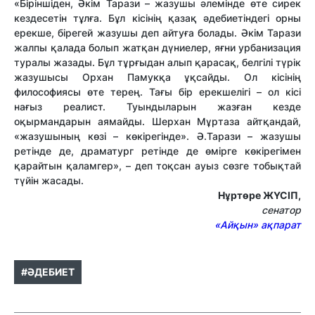
«Біріншіден, Әкім Тарази – жазушы әлемінде өте сирек
кездесетін тұлға. Бұл кісінің қазақ әдебиетіндегі орны
ерекше, бірегей жазушы деп айтуға болады. Әкім Тарази
жалпы қалада болып жатқан дүние­лер, яғни урбанизация
туралы жазады. Бұл тұрғыдан алып қарасақ, белгілі түрік
жазушысы Орхан Памукқа ұқсайды. Ол кісінің
философиясы өте терең. Тағы бір ерекшелігі – ол кісі
нағыз реалист. Туындыларын жазған кезде
оқырмандарын аямайды. Шерхан Мұртаза айтқандай,
«жазушының көзі – көкірегінде». Ә.Тарази – жазушы
ретінде де, драматург ретінде де өмірге көкірегімен
қарайтын қаламгер», – деп тоқсан ауыз сөзге тобықтай
түйін жасады.
Нұртөре ЖҮСІП,
сенатор
«Айқын» ақпарат
#ӘДЕБИЕТ