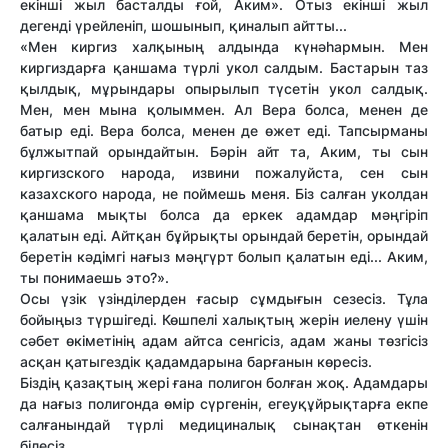
екінші жыл басталды ғой, Аким». Отыз екінші жыл
дегенді үрейленіп, шошынып, қиналып айтты...
«Мен киргиз халқының алдында күнәһармын. Мен
киргиздарға қаншама түрлі укол салдым. Бастарын таз
қылдық, мұрындары опырылып түсетін укол салдық.
Мен, мен мына қолыммен. Ал Вера болса, менен де
батыр еді. Вера болса, менен де өжет еді. Тапсырманы
бұлжытпай орындайтын. Бәрін айт та, Аким, ты сын
киргизского народа, извини пожалуйста, сен сын
казахского народа, не поймешь меня. Біз салған уколдан
қаншама мықты болса да еркек адамдар мәңгіріп
қалатын еді. Айтқан бұйрықты орындай беретін, орындай
беретін кәдімгі нағыз мәңгүрт болып қалатын еді... Аким,
ты понимаешь это?».
Осы үзік үзінділерден ғасыр сұмдығын сезесіз. Тұла
бойыңыз түршігеді. Көшпелі халықтың жерін иелену үшін
сәбет өкіметінің адам айтса сенгісіз, адам жаны төзгісіз
асқан қатыгездік қадамдарына барғанын көресіз.
Біздің қазақтың жері ғана полигон болған жоқ. Адамдары
да нағыз полигонда өмір сүргенін, егеуқұйрықтарға екпе
салғанындай түрлі медициналық сынақтан өткенін
білесіз.