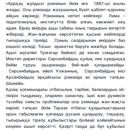
«Қорқау жұлдыз» рома­нын Әкім аға 1987-ші жылы
жазды. Осы романда жазушының бүкіл қабілет-қары­мы
айқын көрінеді. Романның негізгі кейіпкері Лима –
педогогикалық институтта білім алған, көкжиегі кең
адам. Бірақ өмірдің ащы сабағы оның тағдырын өзгертіп
жібереді. Жан-жағынан көрсе­тілген қысым кейіпкерді
тығырыққа тірейді. Соның салдарынан өмірден баз
кешкісі келеді. Тосын әрекетке баруға мәжбүр болады.
Ауыл мұғалімі Тұнғатар бейнесі де кесек сомдалған.
Мектеп директоры Сәрсенбайдың қулық пен сұмдыққа
бейім тұруы оқырманды бей-жай қалдырмайды.
Сәрсенбайдың әйелі Ұлжанның, Сәрсенбайдың інісі
Арсан­байдың әрқайсысы романда өз орнын тапқан.
Шынайы.
Қазақ қоғамындағы отбасылық тәр­бие, балалардың ой-
пікірін тыңдамау, олармен санаспау, ішкі жан дүниесін
түсінбеу сияқты проблемалар осы романда жан-жақты
көрініс тапқан. Әкім Тарази отбасы құндылықтарына
орын табылмаған қоғамда рухани құлдырау, тоқырау,
тығы­рық­қа тірелу құбылыстары болмай қой­май­тынын
кеңінен ашып көрсетті. Қазіргі таңда да бұл құбылыс