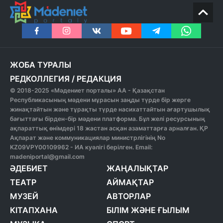
ЖОБА ТУРАЛЫ
РЕДКОЛЛЕГИЯ
/
РЕДАКЦИЯ
© 2018-2025 «Мәдениет порталы» АА - Қазақстан
Республикасының мәдени мұрасын заңды түрде бір жерге
жинақтайтын және тұрақты түрде насихаттайтын ағартушылық
бағыттағы бірден-бір мәдени платформа. Бұл желі ресурсының
ақпараттық өнімдері 18 жастан асқан азаматтарға арналған. ҚР
Ақпарат және коммуникациялар министрлігінің No
KZ09VPY00109962 - ИА куәлігі берілген. Email:
madeniportal@gmail.com
ӘДЕБИЕТ
ЖАҢАЛЫҚТАР
ТЕАТР
АЙМАҚТАР
МУЗЕЙ
АВТОРЛАР
КІТАПХАНА
БІЛІМ ЖӘНЕ ҒЫЛЫМ