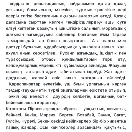
өндірістік революцияның пайдасымен қатар қазақ
ұлтының болмысына, мінезіне, тұрмыс-тіршілігіне кері
әсерін тигізе бастағанын ақырын аңғартып өтеді. Қазақ
даласына сырттан келген «өндірісшілердің» ащы суға
елтуі көптеген қазақтың ішкіштікке салынып, моральдық
жағынан азғындауына себепкер болғанын Әкім Тарази
тамыр­шыдай тап басып анықтаған. Ата салты мен
дәстүрі бұзылып, құдайсыздыққа ұшыраған ғапыл хал-
ахуал анық көрсе­тіледі. Рухани азғындық, ішкіштік пен
тұрақсыздық, отбасы құндылықтарын тәрк ету,
нәпсіқұмарлық үйреншікті құбылысқа айналды. Жазушы
осының астарын адам табиғатынан іздейді. Жат әдет-
дағдының жаппай өріс алып жатқанын әйгілейді.
Қараспановтар әулетінің үш буын ұрпағының көрген
тағдыр-тауқыметін түрлі оқиғалармен өріс­тете отырып,
бүкіл бір кеңестік дәуірдің келбетін, қоғамның бет-
бейнесін ашып көрсетеді.
Кітаптағы Пірәли ақсақал образы – уақыттың жиынтық
бейнесі. Кәкіш, Мәрзия, Берген, Ботабай, Сәния, Сағат,
Гүлсім, Нұрәлі, Бәкен секілді кейіпкерлер бір-бір хикаятқа
лайық жандар. Осы кейіпкерлер арасындағы қақтығыс,