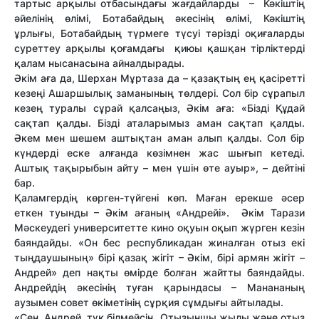
тартыс арқылы отбасындағы жағдайларды – Кәкіштің
әйелінің өлімі, Ботабайдың әкесінің өлімі, Кәкіштің
ұрлығы, Бота­байдың түрмеге түсуі тәрізді оқиғаларды
суреттеу арқылы қоғамдағы қиюы қашқан тірліктерді
қалам нысанасына айнал­дырады.
Әкім аға да, Шерхан Мұртаза да – қазақтың ең қасіретті
кезеңі Ашаршылық заманының төлдері. Сол бір сұрапыл
кезең туралы сұрай қалсаңыз, Әкім аға: «Бізді Құдай
сақтап қалды. Бізді аталарымыз аман сақтап қалды.
Әкем мен шешем аштықтан аман алып қалды. Сол бір
күндерді еске алғанда көзімнен жас шығып кетеді.
Аштық тақырыбын айту – мен үшін өте ауыр», – дейтіні
бар.
Қаламгердің көрген-түйгені көп. Маған ерекше әсер
еткен туынды – Әкім ағаның «Андрейі». Әкім Тарази
Мәскеудегі университетте кино оқуын оқып жүрген кезін
баяндайды. «Он бес республикадан жиналған отыз екі
тыңдаушының» бірі қазақ жігіт – Әкім, бірі армян жігіт –
Андрей» деп нақты өмірде болған жайтты баяндайды.
Андрейдің әкесінің туған қарындасы – Манананың
аузымен совет өкіметінің сұрқия сұмдығы айтылады.
«Сен, Андрей, түк білмейсің. Отызын­шы жылы және отыз