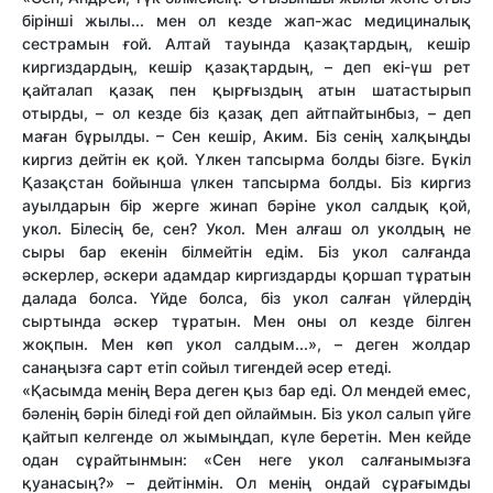
бірінші жылы... мен ол кезде жап-жас медициналық
сестрамын ғой. Алтай тауында қазақтардың, кешір
киргиздардың, кешір қазақтардың, – деп екі-үш рет
қайталап қазақ пен қырғыздың атын шатастырып
отырды, – ол кезде біз қазақ деп айтпайтынбыз, – деп
маған бұрылды. – Сен кешір, Аким. Біз сенің халқыңды
киргиз дейтін ек қой. Үлкен тапсырма болды бізге. Бүкіл
Қазақстан бойынша үлкен тапсырма болды. Біз киргиз
ауылдарын бір жерге жинап бәріне укол салдық қой,
укол. Білесің бе, сен? Укол. Мен алғаш ол уколдың не
сыры бар екенін білмейтін едім. Біз укол салғанда
әскерлер, әскери адамдар киргиздарды қоршап тұратын
далада болса. Үйде болса, біз укол салған үйлердің
сыртында әскер тұратын. Мен оны ол кезде білген
жоқпын. Мен көп укол салдым...», – деген жолдар
санаңызға сарт етіп сойыл тигендей әсер етеді.
«Қасымда менің Вера деген қыз бар еді. Ол мендей емес,
бәленің бәрін біледі ғой деп ойлаймын. Біз укол салып үйге
қайтып келгенде ол жымыңдап, күле беретін. Мен кейде
одан сұрайтынмын: «Сен неге укол салғанымызға
қуанасың?» – дейтінмін. Ол менің ондай сұрағымды