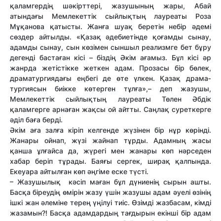
қаламгердің шәкірттері, жазушының жары, Абай
атындағы Мемлекеттік сыйлықтың лау­реаты Роза
Мұқанова қатысты. Жанға шуақ беретін небір әдемі
сөздер айтылды. «Қазақ әдебиетінде қоғамды сынау,
адамды сынау, сын көзімен сыншыл реализмге бет бұру
дегенді бастаған кісі – біздің Әкім ағамыз. Бұл кісі әр
жанрда жетістікке жеткен адам. Прозасы бір бөлек,
драма­тургиядағы еңбегі де өте үлкен. Қазақ драма­
тургиясын биікке көтерген тұлға»,– деп жазушы,
Мемлекеттік сыйлықтың лауреаты Төлен Әбдік
қаламгерге арнаған жақсы ой айтты. Саңлақ суреткерге
әділ баға берді.
Әкім аға залға кіріп келгенде жүзінен бір нұр көрінді.
Жанары ойнап, жүзі жайнап тұрды. Адамның жасы
қанша ұлғайса да, жүрегі мен жанары көп нәр­седен
хабар беріп тұрады. Баяғы сергек, ширақ қалпында.
Екеуара айтылған көп әңгіме еске түсті.
– Жазушылық кәсіп маған бұл дүниенің сырын ашты.
Басқа біреудің өмірін жазу үшін жазушы адам әуелі өзінің
ішкі жан әлеміне терең үңілуі тиіс. Өзімді жазбасам, кімді
жазамын?! Басқа адам­дардың тағдырын екінші бір адам