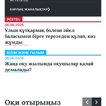
БАРЛЫҚ ЖАНАЛЫҚТАР
PESTEL
06.08.2026
Ұлын құтқармақ болған әйел
баласымен бірге терезеден құлап, көз
жұмды
БІЛІМ ЖӘНЕ ҒЫЛЫМ
06.08.2026
Жаңа оқу жылында оқушылар қалай
демалады?
Оқи отырыңыз