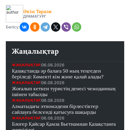
Әкім Тарази
ДРАМАТУРГ
Бөлісу:
Жаңалықтар
06.08.2026
ЖАҢАЛЫҚТАР
Қазақстанда әр балаға 50 мың теңгеден
беріледі: Көмекті кім және қалай алады?
06.08.2026
ЖАҢАЛЫҚТАР
Жоғалып кеткен туристің денесі чемоданның
ішінен табылды
06.08.2026
ЖАҢАЛЫҚТАР
Алматыдағы этномәдени бірлестіктер
сайлауға белсенді қатысуға шақырды
06.08.2026
ЖАҢАЛЫҚТАР
Блогер Қайсар Қамза Вьетнамнан Қазақстанға
жеткізілді