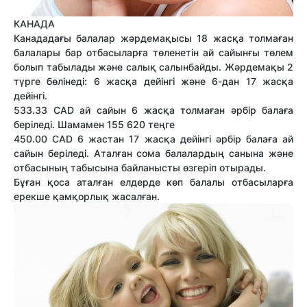
КАНАДА
Канададағы балалар жәрдемақысы 18 жасқа толмаған
балалары бар отбасыларға төленетін ай сайынғы төлем
болып табылады және салық салынбайды. Жәрдемақы 2
түрге бөлінеді: 6 жасқа дейінгі және 6-дан 17 жасқа
дейінгі.
533.33 CAD ай сайын 6 жасқа толмаған әрбір балаға
беріледі. Шамамен 155 620 теңге
450.00 CAD 6 жастан 17 жасқа дейінгі әрбір балаға ай
сайын беріледі. Аталған сома балалардың санына және
отбасының табысына байланысты өзгеріп отырады.
Бұған қоса аталған елдерде көп балалы отбасыларға
ерекше қамқорлық жасалған.