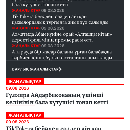
бала күтушісі тонап кетті
09.08.2026
ЖАҢАЛЫҚТАР
TikTok-та бейәдеп сөздер айтқан
қызылордалық тұрғынға айыппұл салынды
09.08.2026
ЖАҢАЛЫҚТАР
Алматыда Абай күніне орай «Алғашқы кітап»
деректі фильмінің премьерасы өтті
09.08.2026
ЖАҢАЛЫҚТАР
Атырауда бір жасар баланы ұрған балабақша
тәрбиешісінің бұрын сотталғаны анықталды
БАРЛЫҚ ЖАНАЛЫҚТАР
ЖАҢАЛЫҚТАР
09.08.2026
Гүлзира Айдарбекованың үшінші
келінінін бала күтушісі тонап кетті
ЖАҢАЛЫҚТАР
09.08.2026
TikTok-та бейәдеп сөздер айтқан