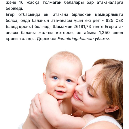
және 16 жасқа толмаған балалары бар ата-аналарға
беріледі.
Егер отбасында екі ата-ана бірлескен қамқорлықта
болса, онда баланың ата-анасы үшін екі рет - 625 СЕК
(швед кроны) бөлінеді. Шамамен 26191,73 теңге Егер ата-
анасы баланы жалғыз көтерсе, ол айына 1,250 швед
кронын алады. Дереккөз
F
orsakringskassan ұйымы.