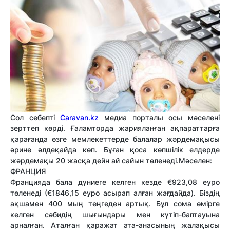
Сол себепті
Caravan.kz
медиа порталы осы мәселені
зерттеп көрді. Ғаламторда жарияланған ақпараттарға
қарағанда өзге мемлекеттерде балалар жәрдемақысы
әрине әлдеқайда көп. Бұған қоса көпшілік елдерде
жәрдемақы 20 жасқа дейн ай сайын төленеді.Мәселен:
ФРАНЦИЯ
Францияда бала дүниеге келген кезде €923,08 еуро
төленеді (€1846,15 еуро асырап алған жағдайда). Біздің
ақшамен 400 мың теңгеден артық. Бұл сома өмірге
келген сәбидің шығындары мен күтіп-баптауына
арналған. Аталған қаражат ата-анасының жалақысы