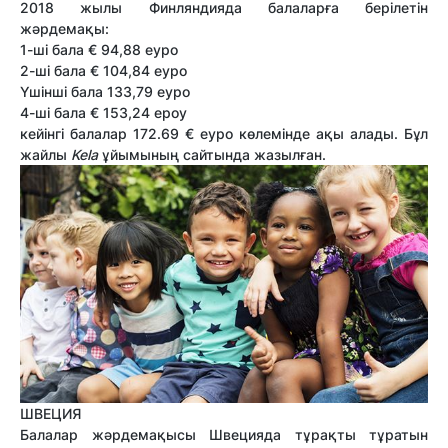
2018 жылы Финляндияда балаларға берілетін
жәрдемақы:
1-ші бала € 94,88 еуро
2-ші бала € 104,84 еуро
Үшінші бала 133,79 еуро
4-ші бала € 153,24 ероу
кейінгі балалар 172.69 € еуро көлемінде ақы алады. Бұл
жайлы
Kela
ұйымының сайтында жазылған.
ШВЕЦИЯ
Балалар жәрдемақысы Швецияда тұрақты тұратын