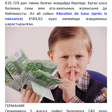
€35.729 дан төмен болған жағдайда беріледі. Бұған қоса
баланың саны мен ата-анасының жұмысына да
байланысты. Ал ай сайын
Allocation de base (après la
naissance)
€184,62 еуро көлемінде жәрдемақы
қарастырылған.
ГЕРМАНИЯ
Германияда 5 жасқа дейінгі балаларға 240 еуро