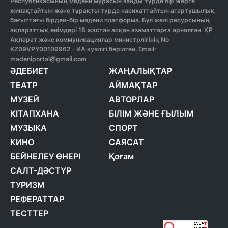
Республикасының мәдени мұрасын заңды түрде бір жерге
жинақтайтын және тұрақты түрде насихаттайтын ағартушылық
бағыттағы бірден-бір мәдени платформа. Бұл желі ресурсының
ақпараттық өнімдері 18 жастан асқан азаматтарға арналған. ҚР
Ақпарат және коммуникациялар министрлігінің No
KZ09VPY00109962 - ИА куәлігі берілген. Email:
madeniportal@gmail.com
ӘДЕБИЕТ
ЖАҢАЛЫҚТАР
ТЕАТР
АЙМАҚТАР
МУЗЕЙ
АВТОРЛАР
КІТАПХАНА
БІЛІМ ЖӘНЕ ҒЫЛЫМ
МУЗЫКА
СПОРТ
КИНО
САЯСАТ
БЕЙНЕЛЕУ ӨНЕРІ
Қоғам
САЛТ-ДӘСТҮР
ТУРИЗМ
РЕФЕРАТТАР
ТЕСТТЕР