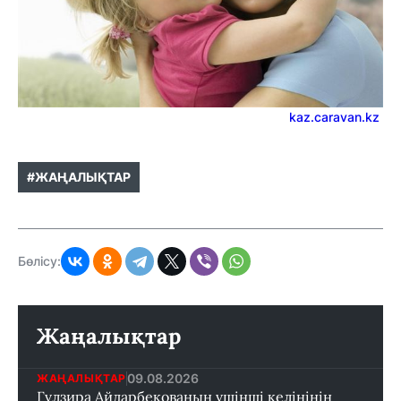
kaz.caravan.kz
#ЖАҢАЛЫҚТАР
Бөлісу:
Жаңалықтар
09.08.2026
ЖАҢАЛЫҚТАР
Гүлзира Айдарбекованың үшінші келінінін