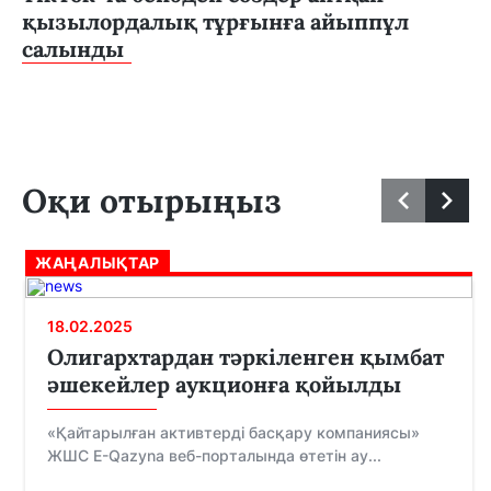
қызылордалық тұрғынға айыппұл
салынды
Оқи отырыңыз
ЖАҢАЛЫҚТАР
18.02.2025
Олигархтардан тәркіленген қымбат
әшекейлер аукционға қойылды
«Қайтарылған активтерді басқару компаниясы»
ЖШС E-Qazyna веб-порталында өтетін ау...