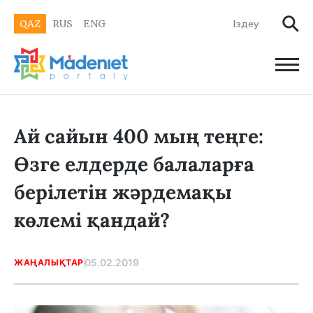
QAZ
RUS
ENG
Ай сайын 400 мың теңге:
Өзге елдерде балаларға
берілетін жәрдемақы
көлемі қандай?
05.02.2019
ЖАҢАЛЫҚТАР