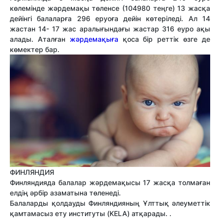
көлемінде жәрдемақы төленсе (104980 теңге) 13 жасқа
дейінгі балаларға 296 еруоға дейін көтеріледі. Ал 14
жастан 14- 17 жас аралығындағы жастар 316 еуро ақы
алады. Аталған
жәрдемақыға
қоса бір реттік өзге де
көмектер бар.
ФИНЛЯНДИЯ
Финляндияда балалар жәрдемақысы 17 жасқа толмаған
елдің әрбір азаматына төленеді.
Балаларды қолдауды Финляндияның Ұлттық әлеуметтік
қамтамасыз ету институты (KELA) атқарады. .