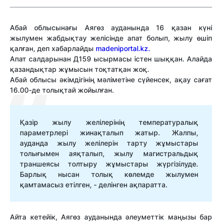
Абай облысынағы Аягөз ауданында 16 қазан күні
жылумен жабдықтау желісінде апат болып, жылу өшіп
қалған, деп хабарлайды
madeniportal.kz.
Апат салдарынан Д159 ысырмасы істен шыққан. Алайда
қазандықтар жұмысын тоқтатқан жоқ.
Абай облысы әкімдігінің мәліметіне сүйенсек, ақау сағат
16.00-де толықтай жойылған.
Қазір жылу желілерінің температуралық
параметрлері жинақталып жатыр. Жалпы,
ауданда жылу желілерін тарту жұмыстары
толығымен аяқталып, жылу магистральдық
траншеясы толтыру жұмыстары жүргізілуде.
Барлық нысан толық көлемде жылумен
қамтамасыз етілген, - делінген ақпаратта.
Айта кетейік, Аягөз ауданында әлеуметтік маңызы бар