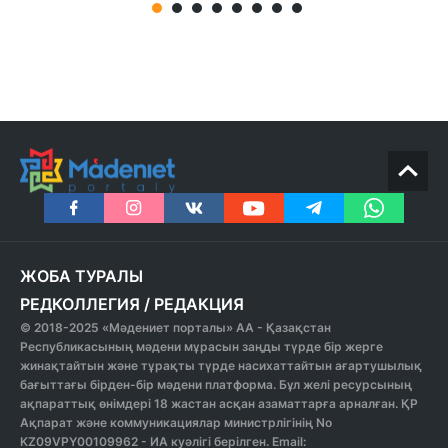
ЖОБА ТУРАЛЫ
РЕДКОЛЛЕГИЯ
/
РЕДАКЦИЯ
© 2018-2025 «Мәдениет порталы» АА - Қазақстан
Республикасының мәдени мұрасын заңды түрде бір жерге
жинақтайтын және тұрақты түрде насихаттайтын ағартушылық
бағыттағы бірден-бір мәдени платформа. Бұл желі ресурсының
ақпараттық өнімдері 18 жастан асқан азаматтарға арналған. ҚР
Ақпарат және коммуникациялар министрлігінің No
KZ09VPY00109962 - ИА куәлігі берілген. Email: