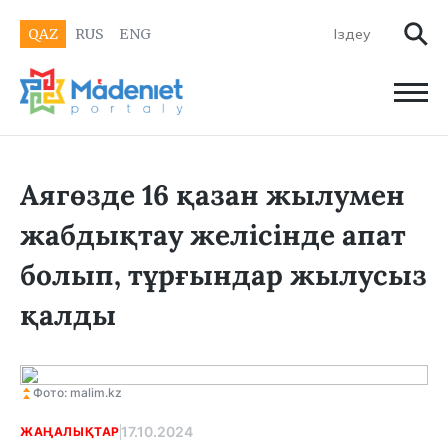
QAZ
RUS
ENG
Аягөзде 16 қазан жылумен
жабдықтау желісінде апат
болып, тұрғындар жылусыз
қалды
Фото: malim.kz
17.10.2024
ЖАҢАЛЫҚТАР