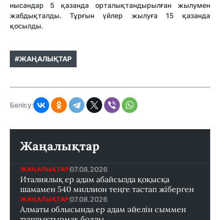
нысандар 5 қазанда орталықтандырылған жылумен
жабдықталды. Тұрғын үйлер жылуға 15 қазанда
қосылды.
#ЖАҢАЛЫҚТАР
Бөлісу:
Жаңалықтар
07.08.2026
ЖАҢАЛЫҚТАР
Италиялық ер адам абайсызда қоқысқа
шамамен 540 миллион теңге тастап жіберген
07.08.2026
ЖАҢАЛЫҚТАР
Алматы облысында ер адам әйелін сыммен
тұншықтырмақ болды