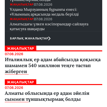
07.08.2026
ЖАҢАЛЫҚТАР
Ұлдана Мырзуанның бұрынғы енесі:
«Ұлымның арқасында медаль берілді
07.08.2026
ЖАҢАЛЫҚТАР
Алматыдағы үлкен кәсіпорындар сайлауға
қатысуға шақырды
БАРЛЫҚ ЖАНАЛЫҚТАР
ЖАҢАЛЫҚТАР
07.08.2026
Италиялық ер адам абайсызда қоқысқа
шамамен 540 миллион теңге тастап
жіберген
ЖАҢАЛЫҚТАР
07.08.2026
Алматы облысында ер адам әйелін
сыммен тұншықтырмақ болды