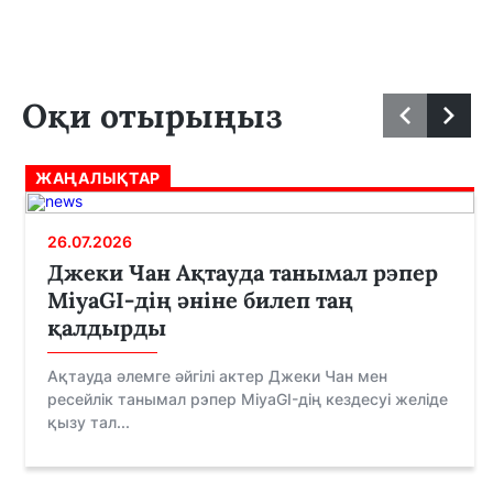
Оқи отырыңыз
ЖАҢАЛЫҚТАР
26.07.2026
Джеки Чан Ақтауда танымал рэпер
MiyaGI-дің әніне билеп таң
қалдырды
Ақтауда әлемге әйгілі актер Джеки Чан мен
ресейлік танымал рэпер MiyaGI-дің кездесуі желіде
қызу тал...