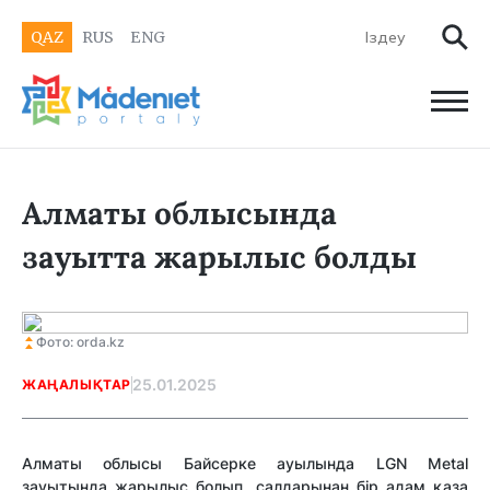
QAZ
RUS
ENG
Алматы облысында
зауытта жарылыс болды
Фото: orda.kz
25.01.2025
ЖАҢАЛЫҚТАР
Алматы облысы Байсерке ауылында LGN Metal
зауытында жарылыс болып, салдарынан бір адам қаза