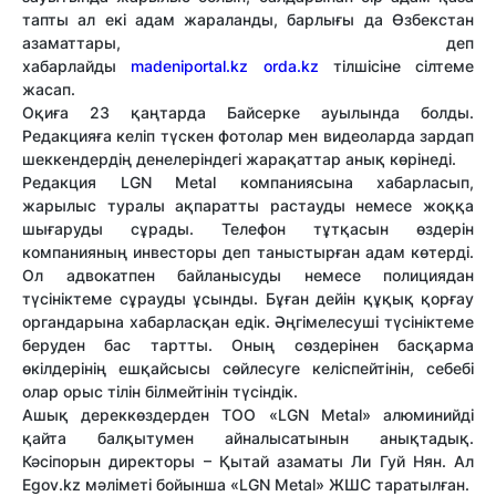
тапты ал екі адам жараланды, барлығы да Өзбекстан
азаматтары, деп
хабарлайды
madeniportal.kz
orda.kz
тілшісіне сілтеме
жасап.
Оқиға 23 қаңтарда Байсерке ауылында болды.
Редакцияға келіп түскен фотолар мен видеоларда зардап
шеккендердің денелеріндегі жарақаттар анық көрінеді.
Редакция LGN Metal компаниясына хабарласып,
жарылыс туралы ақпаратты растауды немесе жоққа
шығаруды сұрады. Телефон тұтқасын өздерін
компанияның инвесторы деп таныстырған адам көтерді.
Ол адвокатпен байланысуды немесе полициядан
түсініктеме сұрауды ұсынды. Бұған дейін құқық қорғау
органдарына хабарласқан едік. Әңгімелесуші түсініктеме
беруден бас тартты. Оның сөздерінен басқарма
өкілдерінің ешқайсысы сөйлесуге келіспейтінін, себебі
олар орыс тілін білмейтінін түсіндік.
Ашық дереккөздерден ТОО «LGN Metal» алюминийді
қайта балқытумен айналысатынын анықтадық.
Кәсіпорын директоры – Қытай азаматы Ли Гуй Нян. Ал
Egov.kz мәліметі бойынша «LGN Metal» ЖШС таратылған.