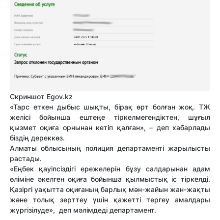
Скриншот Egov.kz
«Тарс еткен дыбыс шықты, бірақ өрт болған жоқ. ТЖ
желісі бойынша ештеңе тіркелмегендіктен, шұғыл
қызмет оқиға орнынан кетіп қалған», – деп хабарлады
біздің дереккөз.
Алматы облысының полиция департаменті жарылысты
растады.
«Еңбек қауіпсіздігі ережелерін бұзу салдарынан адам
өліміне әкелген оқиға бойынша қылмыстық іс тіркелді.
Қазіргі уақытта оқиғаның барлық мән-жайын жан-жақты
және толық зерттеу үшін қажетті тергеу амалдары
жүргізілуде», деп мәлімдеді департамент.