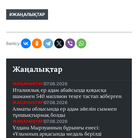
#ЖАҢАЛЫҚТАР
Бөлісу:
Жаңалықтар
07.08.2026
ЖАҢАЛЫҚТАР
Италиялық ер адам абайсызда қоқысқа
шамамен 540 миллион теңге тастап жіберген
07.08.2026
ЖАҢАЛЫҚТАР
Алматы облысында ер адам әйелін сыммен
тұншықтырмақ болды
07.08.2026
ЖАҢАЛЫҚТАР
Ұлдана Мырзуанның бұрынғы енесі:
«Ұлымның арқасында медаль берілді