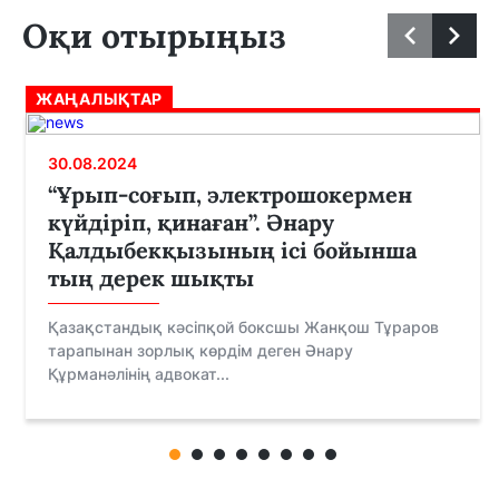
Оқи отырыңыз
ЖАҢАЛЫҚТАР
30.08.2024
“Ұрып-соғып, электрошокермен
күйдіріп, қинаған”. Әнару
Қалдыбекқызының ісі бойынша
тың дерек шықты
Қазақстандық кәсіпқой боксшы Жанқош Тұраров
тарапынан зорлық көрдім деген Әнару
Құрманәлінің адвокат...