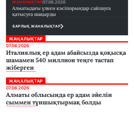
07.08.2026
ЖАҢАЛЫҚТАР
Алматыдағы үлкен кәсіпорындар сайлауға
қатысуға шақырды
БАРЛЫҚ ЖАНАЛЫҚТАР
ЖАҢАЛЫҚТАР
07.08.2026
Италиялық ер адам абайсызда қоқысқа
шамамен 540 миллион теңге тастап
жіберген
ЖАҢАЛЫҚТАР
07.08.2026
Алматы облысында ер адам әйелін
сыммен тұншықтырмақ болды