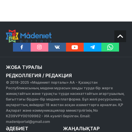
ЖОБА ТУРАЛЫ
РЕДКОЛЛЕГИЯ
/
РЕДАКЦИЯ
© 2018-2025 «Мәдениет порталы» АА - Қазақстан
Республикасының мәдени мұрасын заңды түрде бір жерге
жинақтайтын және тұрақты түрде насихаттайтын ағартушылық
бағыттағы бірден-бір мәдени платформа. Бұл желі ресурсының
ақпараттық өнімдері 18 жастан асқан азаматтарға арналған. ҚР
Ақпарат және коммуникациялар министрлігінің No
KZ09VPY00109962 - ИА куәлігі берілген. Email:
madeniportal@gmail.com
ӘДЕБИЕТ
ЖАҢАЛЫҚТАР