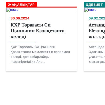
ЖАҢАЛЫҚТАР
ӘДЕБИЕТ
30.06.2024
09.02.20
ҚХР Төрағасы Си
Астана
Цзиньпин Қазақстанға
Ысқақ
келеді
жылды
ҚХР Төрағасы Си Цзиньпин
Астанада
Қазақстанға мемлекеттік сапармен
Одағының 
келеді, деп хабарлайды
ұлағатты 
madeniportal.kz Аko...
Ысқақұлы