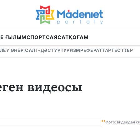
НЕ ҒЫЛЫМ
СПОРТ
САЯСАТ
ҚОҒАМ
ЛЕУ ӨНЕРІ
САЛТ-ДӘСТҮР
ТУРИЗМ
РЕФЕРАТТАР
ТЕСТТЕР
еген видеосы
Фото: видеодан с