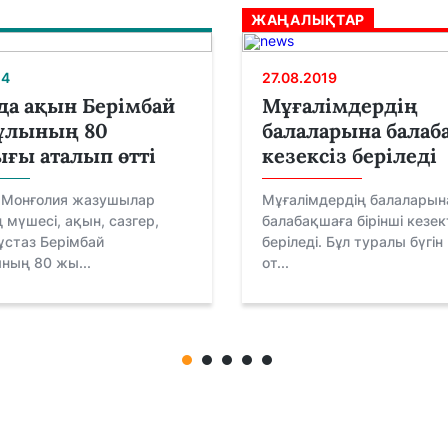
ЖАҢАЛЫҚТАР
24
27.08.2019
да ақын Берімбай
Мұғалімдердің
ұлының 80
балаларына балаб
ғы аталып өтті
кезексіз беріледі
 Монғолия жазушылар
Мұғалімдердің балаларын
мүшесі, ақын, сазгер,
балабақшаға бірінші кезе
ұстаз Берімбай
беріледі. Бұл туралы бүгін
ның 80 жы...
от...