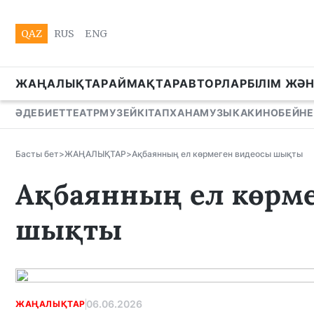
QAZ
RUS
ENG
ЖАҢАЛЫҚТАР
АЙМАҚТАР
АВТОРЛАР
БІЛІМ ЖӘ
ӘДЕБИЕТ
ТЕАТР
МУЗЕЙ
КІТАПХАНА
МУЗЫКА
КИНО
БЕЙНЕ
Басты бет
>
ЖАҢАЛЫҚТАР
>
Ақбаянның ел көрмеген видеосы шықты
Ақбаянның ел көрм
шықты
06.06.2026
ЖАҢАЛЫҚТАР