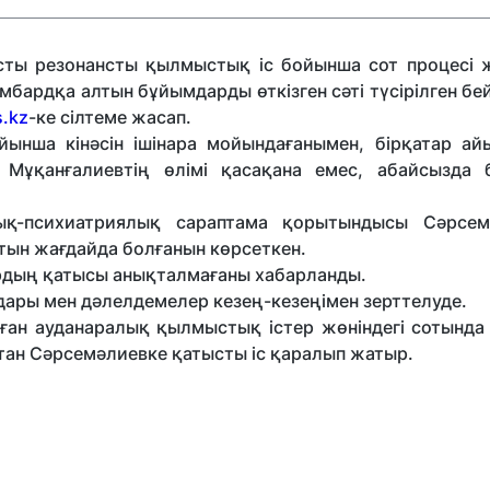
сты резонансты қылмыстық іс бойынша сот процесі 
мбардқа алтын бұйымдарды өткізген сәті түсірілген б
.kz
-ке сілтеме жасап.
ынша кінәсін ішінара мойындағанымен, бірқатар ай
з Мұқанғалиевтің өлімі қасақана емес, абайсызда 
лық-психиатриялық сараптама қорытындысы Сәрсем
атын жағдайда болғанын көрсеткен.
ардың қатысы анықталмағаны хабарланды.
дары мен дәлелдемелер кезең-кезеңімен зерттелуде.
ан ауданаралық қылмыстық істер жөніндегі сотында
лтан Сәрсемәлиевке қатысты іс қаралып жатыр.