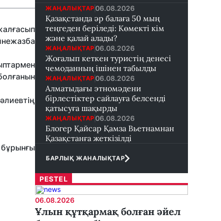
06.08.2026
ЖАҢАЛЫҚТАР
Қазақстанда әр балаға 50 мың
теңгеден беріледі: Көмекті кім
жалғасып
және қалай алады?
ейнежазба
06.08.2026
ЖАҢАЛЫҚТАР
Жоғалып кеткен туристің денесі
ыптармен
чемоданның ішінен табылды
болғанын
06.08.2026
ЖАҢАЛЫҚТАР
Алматыдағы этномәдени
бірлестіктер сайлауға белсенді
әлиевтің
қатысуға шақырды
06.08.2026
ЖАҢАЛЫҚТАР
Блогер Қайсар Қамза Вьетнамнан
Қазақстанға жеткізілді
 бұрынғы
БАРЛЫҚ ЖАНАЛЫҚТАР
PESTEL
06.08.2026
Ұлын құтқармақ болған әйел