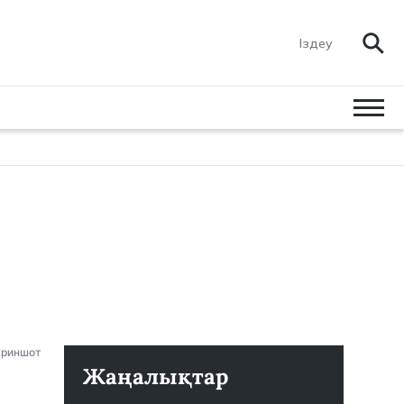
криншот
Жаңалықтар