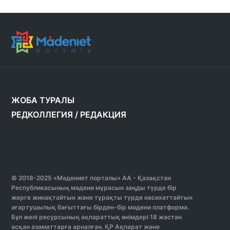
ЖОБА ТУРАЛЫ
РЕДКОЛЛЕГИЯ
/
РЕДАКЦИЯ
© 2018-2025 «Мәдениет порталы» АА - Қазақстан
Республикасының мәдени мұрасын заңды түрде бір
жерге жинақтайтын және тұрақты түрде насихаттайтын
ағартушылық бағыттағы бірден-бір мәдени платформа.
Бұл желі ресурсының ақпараттық өнімдері 18 жастан
асқан азаматтарға арналған. ҚР Ақпарат және