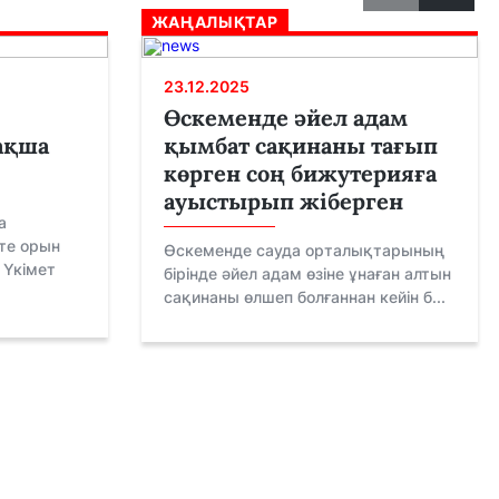
ЖАҢАЛЫҚТАР
23.12.2025
Өскеменде әйел адам
ақша
қымбат сақинаны тағып
көрген соң бижутерияға
ауыстырып жіберген
а
кте орын
Өскеменде сауда орталықтарының
 Үкімет
бірінде әйел адам өзіне ұнаған алтын
сақинаны өлшеп болғаннан кейін б...