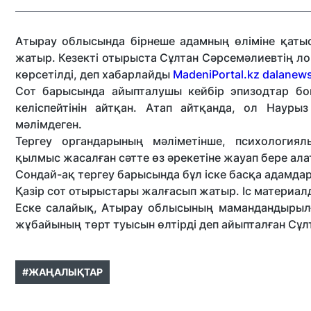
Атырау облысында бірнеше адамның өліміне қаты
жатыр. Кезекті отырыста Сұлтан Сәрсемәлиевтің ло
көрсетілді, деп хабарлайды
MadeniPortal.kz
dalanews
Сот барысында айыпталушы кейбір эпизодтар бой
келіспейтінін айтқан. Атап айтқанда, ол Науры
мәлімдеген.
Тергеу органдарының мәліметінше, психология
қылмыс жасалған сәтте өз әрекетіне жауап бере ал
Сондай-ақ тергеу барысында бұл іске басқа адамд
Қазір сот отырыстары жалғасып жатыр. Іс материал
Еске салайық, Атырау облысының мамандандырылғ
жұбайының төрт туысын өлтірді деп айыпталған Сұ
#ЖАҢАЛЫҚТАР