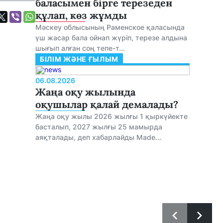
баласымен бірге терезеден
құлап, көз жұмды
Мәскеу облысының Раменское қаласында
үш жасар бала ойнап жүріп, терезе алдына
шығып алған соң тепе-т...
БІЛІМ ЖӘНЕ ҒЫЛЫМ
06.08.2026
Жаңа оқу жылында
оқушылар қалай демалады?
Жаңа оқу жылы 2026 жылғы 1 қыркүйекте
басталып, 2027 жылғы 25 мамырда
аяқталады, деп хабарлайды Made...