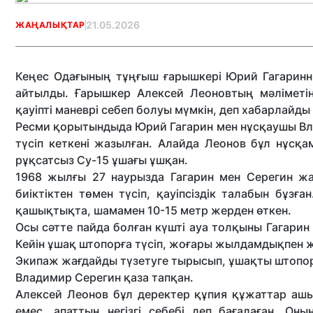
21.05.2026
ЖАҢАЛЫҚТАР
Кеңес Одағының тұңғыш ғарышкері Юрий Гагаринн
айтылды. Ғарышкер Алексей Леоновтың мәліметін
қауіпті маневрі себеп болуы мүмкін, деп хабарлайды
Ресми қорытындыда Юрий Гагарин мен нұсқаушы Вл
түсіп кеткені жазылған. Алайда Леонов бұл нұсқа
рұқсатсыз Су-15 ұшағы ұшқан.
1968 жылғы 27 наурызда Гагарин мен Серегин жа
биіктіктен төмен түсіп, қауіпсіздік талабын бұз
қашықтықта, шамамен 10-15 метр жерден өткен.
Осы сәтте пайда болған күшті ауа толқыны Гагарин 
Кейін ұшақ штопорға түсіп, жоғары жылдамдықпен ж
Экипаж жағдайды түзетуге тырысып, ұшақты штопор
Владимир Серегин қаза тапқан.
Алексей Леонов бұл деректер құпия құжаттар ашы
емес, апаттың негізгі себебі деп бағалаған. Он