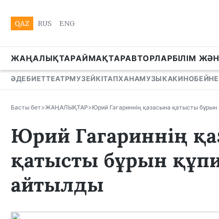
QAZ
RUS
ENG
ЖАҢАЛЫҚТАР
АЙМАҚТАР
АВТОРЛАР
БІЛІМ ЖӘ
ӘДЕБИЕТ
ТЕАТР
МУЗЕЙ
КІТАПХАНА
МУЗЫКА
КИНО
БЕЙНЕ
Басты бет
>
ЖАҢАЛЫҚТАР
>
Юрий Гагариннің қазасына қатысты бұрын 
Юрий Гагариннің қа
қатысты бұрын құпи
айтылды