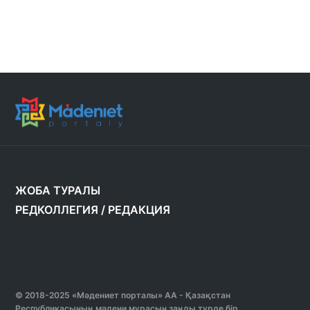
ЖОБА ТУРАЛЫ
РЕДКОЛЛЕГИЯ
/
РЕДАКЦИЯ
© 2018-2025 «Мәдениет порталы» АА - Қазақстан
Республикасының мәдени мұрасын заңды түрде бір