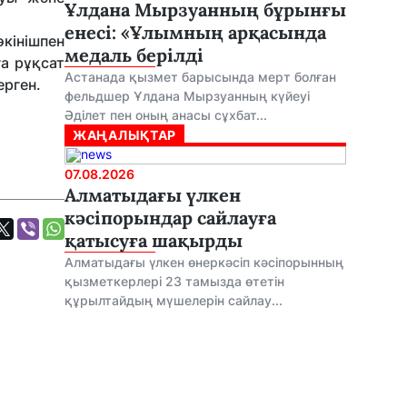
Ұлдана Мырзуанның бұрынғы
енесі: «Ұлымның арқасында
кінішпен
медаль берілді
ға рұқсат
Астанада қызмет барысында мерт болған
ерген.
фельдшер Ұлдана Мырзуанның күйеуі
Әділет пен оның анасы сұхбат...
ЖАҢАЛЫҚТАР
07.08.2026
Алматыдағы үлкен
кәсіпорындар сайлауға
қатысуға шақырды
Алматыдағы үлкен өнеркәсіп кәсіпорынның
қызметкерлері 23 тамызда өтетін
құрылтайдың мүшелерін сайлау...