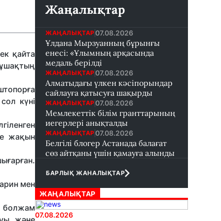
Жаңалықтар
07.08.2026
ЖАҢАЛЫҚТАР
Ұлдана Мырзуанның бұрынғы
енесі: «Ұлымның арқасында
ек қайта
медаль берілді
 ұшақтың
07.08.2026
ЖАҢАЛЫҚТАР
Алматыдағы үлкен кәсіпорындар
штопорға
сайлауға қатысуға шақырды
сол күні
07.08.2026
ЖАҢАЛЫҚТАР
Мемлекеттік білім гранттарының
иегерлері анықталды
гіленген
07.08.2026
ЖАҢАЛЫҚТАР
те жақын
Белгілі блогер Астанада балағат
сөз айтқаны үшін қамауға алынды
шығарған.
БАРЛЫҚ ЖАНАЛЫҚТАР
арин мен
ЖАҢАЛЫҚТАР
а болжам
07.08.2026
луы және