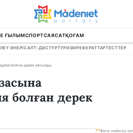
НЕ ҒЫЛЫМ
СПОРТ
САЯСАТ
ҚОҒАМ
ЛЕУ ӨНЕРІ
САЛТ-ДӘСТҮР
ТУРИЗМ
РЕФЕРАТТАР
ТЕСТТЕР
құпия болған дерек айтылды
засына
я болған дерек
Фото: malim.kz к