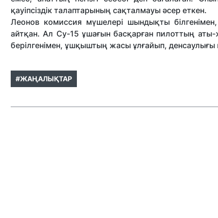
қауіпсіздік талаптарының сақталмауы әсер еткен.
Леонов комиссия мүшелері шындықты білгенімен,
айтқан. Ал Су-15 ұшағын басқарған пилоттың аты-ж
берілгенімен, ұшқыштың жасы ұлғайып, денсаулығы 
#ЖАҢАЛЫҚТАР