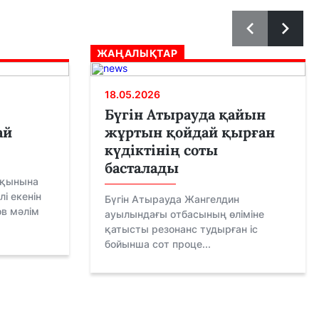
ЖАҢАЛЫҚТАР
18.05.2026
Бүгін Атырауда қайын
ай
жұртын қойдай қырған
күдіктінің соты
басталады
сқынына
і екенін
Бүгін Атырауда Жангелдин
ов мәлім
ауылындағы отбасының өліміне
қатысты резонанс тудырған іс
бойынша сот проце...