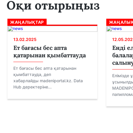
Оқи отырыңыз
ЖАҢАЛЫҚТАР
ЖАҢАЛЫҚ
13.02.2025
12.05.202
Ет бағасы бес апта
Енді е
қатарынан қымбаттауда
балала
салын
Ет бағасы бес апта қатарынан
қымбаттауда, деп
Елімізде 
хабарлайды madeniportal.kz. Data
ұсынылды
Hub деректеріне...
MADENIPO
папиллома