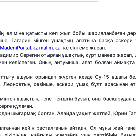
ің өліміне қатысты көп жыл бойы жарияланбаған дер
ше, Гагарин мінген ұшақтың апатына басқа әскери
MadeniPortal.kz
malim.kz
-ке сілтеме жасап.
адимир Серегин отырған ұшақтың күрт маневр жасап, 
мен келіспеген. Оның айтуынша, апат болған аймақта 
ттығу ұшуын орындап жүрген кезде Су-15 ұшағы бел
ған. Леоновтың сөзінше, әскери ұшақ бұлт арасынан ө
мінген ұшақтың тепе-теңдігін бұзып, оны басқарудан 
ерге құлаған.
дан шығармақ болған. Алайда уақыт жетпей, Юрий Гаг
лғаннан кейін расталғанын айтқан. Ол мұны жай ған
ың пікірінше, қайғылы жағдайға ұшу тәртібінің бұзы