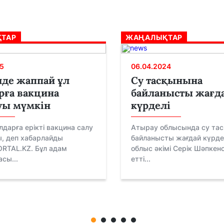
ТАР
ЖАҢАЛЫҚТАР
5
06.04.2024
лде жаппай ұл
Су тасқынына
рға вакцина
байланысты жағд
уы мүмкін
күрделі
ұлдарға ерікті вакцина салу
Атырау облысында су та
, деп хабарлайды
байланысты жағдай күрдел
RTAL.KZ. Бұл адам
облыс әкімі Серік Шәпкен
сы...
етті...