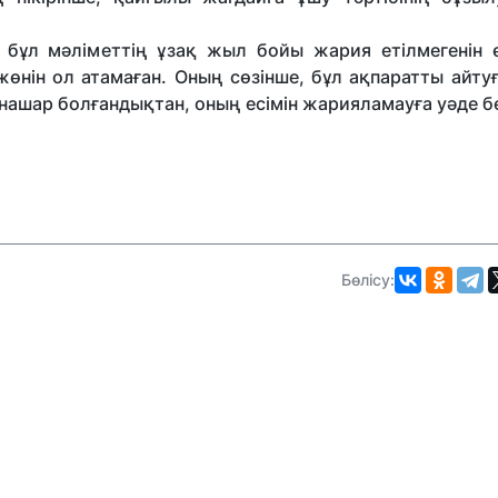
 бұл мәліметтің ұзақ жыл бойы жария етілмегенін ө
өнін ол атамаған. Оның сөзінше, бұл ақпаратты айту
нашар болғандықтан, оның есімін жарияламауға уәде б
Бөлісу: