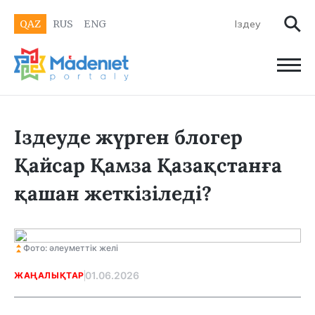
QAZ
RUS
ENG
Іздеуде жүрген блогер
Қайсар Қамза Қазақстанға
қашан жеткізіледі?
Фото: әлеуметтік желі
01.06.2026
ЖАҢАЛЫҚТАР