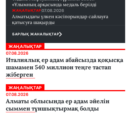
«Ұлымның арқасында медаль берілді
07.08.2026
ЖАҢАЛЫҚТАР
Алматыдағы үлкен кәсіпорындар сайлауға
қатысуға шақырды
БАРЛЫҚ ЖАНАЛЫҚТАР
ЖАҢАЛЫҚТАР
07.08.2026
Италиялық ер адам абайсызда қоқысқа
шамамен 540 миллион теңге тастап
жіберген
ЖАҢАЛЫҚТАР
07.08.2026
Алматы облысында ер адам әйелін
сыммен тұншықтырмақ болды