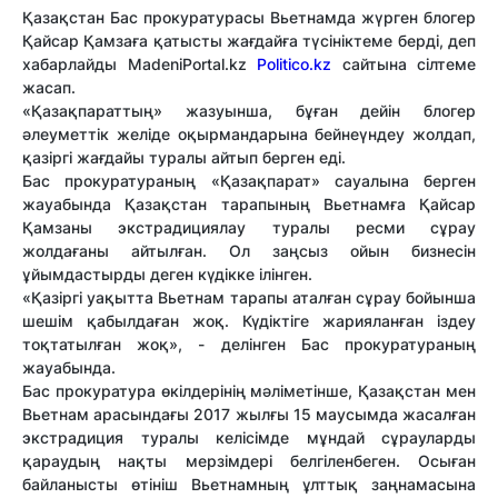
Қазақстан Бас прокуратурасы Вьетнамда жүрген блогер
Қайсар Қамзаға қатысты жағдайға түсініктеме берді, деп
хабарлайды MadeniPortal.kz
Politico.kz
сайтына сілтеме
жасап.
«Қазақпараттың» жазуынша, бұған дейін блогер
әлеуметтік желіде оқырмандарына бейнеүндеу жолдап,
қазіргі жағдайы туралы айтып берген еді.
Бас прокуратураның «Қазақпарат» сауалына берген
жауабында Қазақстан тарапының Вьетнамға Қайсар
Қамзаны экстрадициялау туралы ресми сұрау
жолдағаны айтылған. Ол заңсыз ойын бизнесін
ұйымдастырды деген күдікке ілінген.
«Қазіргі уақытта Вьетнам тарапы аталған сұрау бойынша
шешім қабылдаған жоқ. Күдіктіге жарияланған іздеу
тоқтатылған жоқ», - делінген Бас прокуратураның
жауабында.
Бас прокуратура өкілдерінің мәліметінше, Қазақстан мен
Вьетнам арасындағы 2017 жылғы 15 маусымда жасалған
экстрадиция туралы келісімде мұндай сұрауларды
қараудың нақты мерзімдері белгіленбеген. Осыған
байланысты өтініш Вьетнамның ұлттық заңнамасына