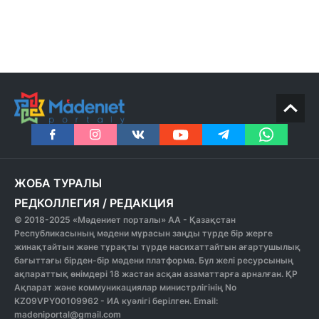
ЖОБА ТУРАЛЫ
РЕДКОЛЛЕГИЯ
/
РЕДАКЦИЯ
© 2018-2025 «Мәдениет порталы» АА - Қазақстан
Республикасының мәдени мұрасын заңды түрде бір жерге
жинақтайтын және тұрақты түрде насихаттайтын ағартушылық
бағыттағы бірден-бір мәдени платформа. Бұл желі ресурсының
ақпараттық өнімдері 18 жастан асқан азаматтарға арналған. ҚР
Ақпарат және коммуникациялар министрлігінің No
KZ09VPY00109962 - ИА куәлігі берілген. Email:
madeniportal@gmail.com