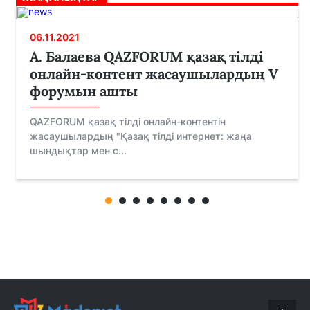
06.11.2021
А. Балаева QAZFORUM қазақ тілді
онлайн-контент жасаушылардың V
форумын ашты
QAZFORUM қазақ тілді онлайн-контентін
жасаушылардың "Қазақ тілді интернет: жаңа
шындықтар мен с...