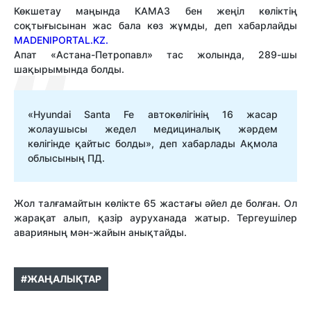
Көкшетау маңында КАМАЗ бен жеңіл көліктің
соқтығысынан жас бала көз жұмды, деп хабарлайды
MADENIPORTAL.KZ.
Апат «Астана-Петропавл» тас жолында, 289-шы
шақырымында болды.
«Hyundai Santa Fe автокөлігінің 16 жасар
жолаушысы жедел медициналық жәрдем
көлігінде қайтыс болды», деп хабарлады Ақмола
облысының ПД.
Жол талғамайтын көлікте 65 жастағы әйел де болған. Ол
жарақат алып, қазір ауруханада жатыр. Тергеушілер
аварияның мән-жайын анықтайды.
#ЖАҢАЛЫҚТАР