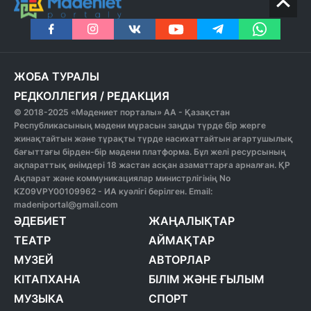
ЖОБА ТУРАЛЫ
РЕДКОЛЛЕГИЯ
/
РЕДАКЦИЯ
© 2018-2025 «Мәдениет порталы» АА - Қазақстан
Республикасының мәдени мұрасын заңды түрде бір жерге
жинақтайтын және тұрақты түрде насихаттайтын ағартушылық
бағыттағы бірден-бір мәдени платформа. Бұл желі ресурсының
ақпараттық өнімдері 18 жастан асқан азаматтарға арналған. ҚР
Ақпарат және коммуникациялар министрлігінің No
KZ09VPY00109962 - ИА куәлігі берілген. Email:
madeniportal@gmail.com
ӘДЕБИЕТ
ЖАҢАЛЫҚТАР
ТЕАТР
АЙМАҚТАР
МУЗЕЙ
АВТОРЛАР
КІТАПХАНА
БІЛІМ ЖӘНЕ ҒЫЛЫМ
МУЗЫКА
СПОРТ