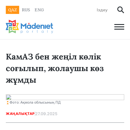
QAZ
RUS
ENG
КамАЗ бен жеңіл көлік
соғылып, жолаушы көз
жұмды
Фото: Ақмола облысының ПД
27.09.2025
ЖАҢАЛЫҚТАР