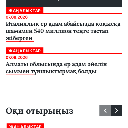
ЖАҢАЛЫҚТАР
07.08.2026
Италиялық ер адам абайсызда қоқысқа
шамамен 540 миллион теңге тастап
жіберген
ЖАҢАЛЫҚТАР
07.08.2026
Алматы облысында ер адам әйелін
сыммен тұншықтырмақ болды
Оқи отырыңыз
ЖАҢАЛЫҚТАР