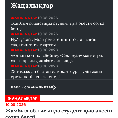
Жаңалықтар
10.08.2026
ЖАҢАЛЫҚТАР
Жамбыл облысында студент қыз әкесін сотқа
берді
10.08.2026
ЖАҢАЛЫҚТАР
FlyArystan Дубай рейстерінің тоқтатылған
уақытын тағы ұзартты
10.08.2026
ЖАҢАЛЫҚТАР
«Алтын көпір»: «Бейнеу–Сексеуіл» магистралі
халықаралық дәлізге айналады
10.08.2026
ЖАҢАЛЫҚТАР
25 тамыздан бастап самокат жүргізудің жаңа
ережелері күшіне енеді
БАРЛЫҚ ЖАНАЛЫҚТАР
ЖАҢАЛЫҚТАР
10.08.2026
Жамбыл облысында студент қыз әкесін
сотқа берді