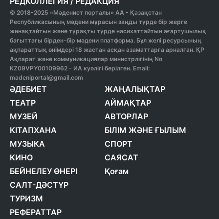
РЕДКОЛЛЕГИЯ
/
РЕДАКЦИЯ
© 2018-2025 «Мәдениет порталы» АА - Қазақстан
Республикасының мәдени мұрасын заңды түрде бір жерге
жинақтайтын және тұрақты түрде насихаттайтын ағартушылық
бағыттағы бірден-бір мәдени платформа. Бұл желі ресурсының
ақпараттық өнімдері 18 жастан асқан азаматтарға арналған. ҚР
Ақпарат және коммуникациялар министрлігінің No
KZ09VPY00109962 - ИА куәлігі берілген. Email:
madeniportal@gmail.com
ӘДЕБИЕТ
ЖАҢАЛЫҚТАР
ТЕАТР
АЙМАҚТАР
МУЗЕЙ
АВТОРЛАР
КІТАПХАНА
БІЛІМ ЖӘНЕ ҒЫЛЫМ
МУЗЫКА
СПОРТ
КИНО
САЯСАТ
БЕЙНЕЛЕУ ӨНЕРІ
Қоғам
САЛТ-ДӘСТҮР
ТУРИЗМ
РЕФЕРАТТАР