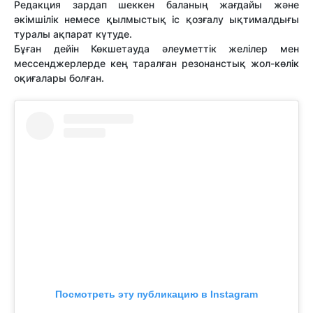
Редакция зардап шеккен баланың жағдайы және
әкімшілік немесе қылмыстық іс қозғалу ықтималдығы
туралы ақпарат күтуде.
Бұған дейін Көкшетауда әлеуметтік желілер мен
мессенджерлерде кең таралған резонанстық жол-көлік
оқиғалары болған.
Посмотреть эту публикацию в Instagram