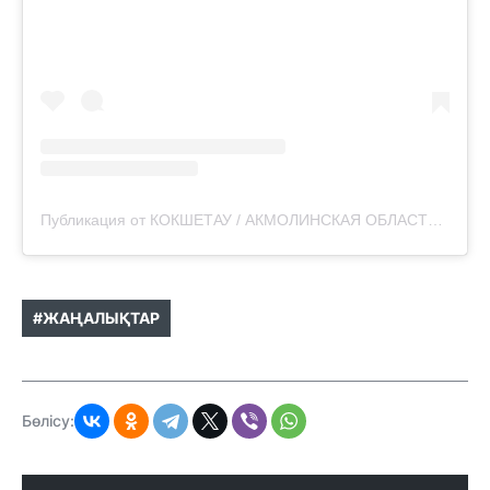
Публикация от КОКШЕТАУ / АКМОЛИНСКАЯ ОБЛАСТЬ🇰🇿 (@aqmolapress)
#ЖАҢАЛЫҚТАР
Бөлісу: