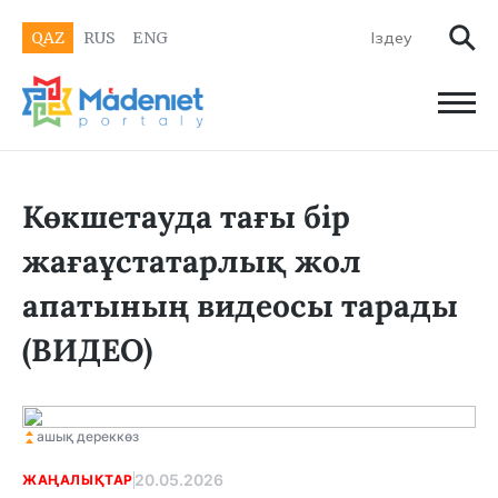
QAZ
RUS
ENG
Көкшетауда тағы бір
жағаұстатарлық жол
апатының видеосы тарады
(ВИДЕО)
ашық дереккөз
20.05.2026
ЖАҢАЛЫҚТАР