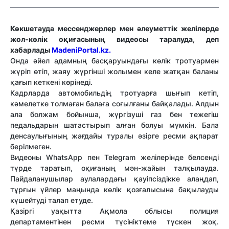
Көкшетауда мессенджерлер мен әлеуметтік желілерде
жол-көлік оқиғасының видеосы таралуда, деп
хабарлады
MadeniPortal.kz.
Онда әйел адамның басқаруындағы көлік тротуармен
жүріп өтіп, жаяу жүргінші жолымен келе жатқан баланы
қағып кеткені көрінеді.
Кадрларда автомобильдің тротуарға шығып кетіп,
кәмелетке толмаған балаға соғылғаны байқалады. Алдын
ала болжам бойынша, жүргізуші газ бен тежегіш
педальдарын шатастырып алған болуы мүмкін. Бала
денсаулығының жағдайы туралы әзірге ресми ақпарат
берілмеген.
Видеоны WhatsApp пен Telegram желілерінде белсенді
түрде таратып, оқиғаның мән-жайын талқылауда.
Пайдаланушылар аулалардағы қауіпсіздікке алаңдап,
тұрғын үйлер маңында көлік қозғалысына бақылауды
күшейтуді талап етуде.
Қазіргі уақытта Ақмола облысы полиция
департаментінен ресми түсініктеме түскен жоқ.