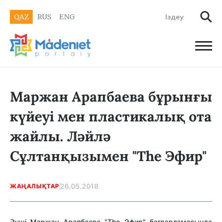
QAZ
RUS
ENG
Маржан Арапбаева бұрынғы
күйеуі мен пластикалық ота
жайлы. Ләйлә
Сұлтанқызымен "The Эфир"
26.05.2018
ЖАҢАЛЫҚТАР
Әнші Маржан Арапбаева "The Эфир" бағдарламасында