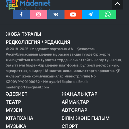
ЖОБА ТУРАЛЫ
РЕДКОЛЛЕГИЯ
/
РЕДАКЦИЯ
© 2018-2025 «Мәдениет порталы» АА - Қазақстан
Республикасының мәдени мұрасын заңды түрде бір жерге
жинақтайтын және тұрақты түрде насихаттайтын ағартушылық
бағыттағы бірден-бір мәдени платформа. Бұл желі ресурсының
ақпараттық өнімдері 18 жастан асқан азаматтарға арналған. ҚР
Ақпарат және коммуникациялар министрлігінің No
KZ09VPY00109962 - ИА куәлігі берілген. Email:
madeniportal@gmail.com
ӘДЕБИЕТ
ЖАҢАЛЫҚТАР
ТЕАТР
АЙМАҚТАР
МУЗЕЙ
АВТОРЛАР
КІТАПХАНА
БІЛІМ ЖӘНЕ ҒЫЛЫМ
МУЗЫКА
СПОРТ