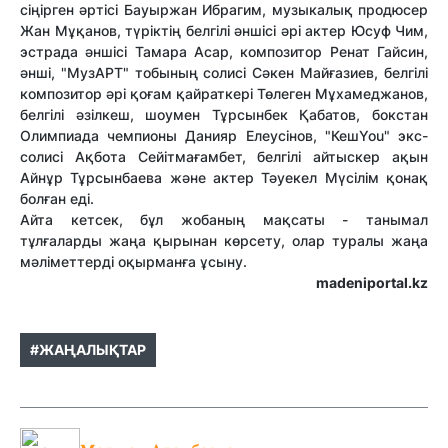
сіңірген әртісі Бауыржан Ибрагим, музыкалық продюсер
Жан Мұқанов, түріктің белгілі әншісі әрі актер Юсуф Чим,
эстрада әншісі Тамара Асар, композитор Ренат Гайсин,
әнші, "МузАРТ" тобының солисі Сәкен Майғазиев, белгілі
композитор әрі қоғам қайраткері Төлеген Мұхамеджанов,
белгілі әзілкеш, шоумен Тұрсынбек Қабатов, бокстан
Олимпиада чемпионы Данияр Елеусінов, "КешYou" экс-
солисі Ақбота Сейітмағамбет, белгілі айтыскер ақын
Айнұр Тұрсынбаева және актер Тәуекел Мүсілім қонақ
болған еді.
Айта кетсек, бұл жобаның мақсаты - танымал
тұлғаларды жаңа қырынан көрсету, олар туралы жаңа
мәліметтерді оқырманға ұсыну.
madeniportal.kz
#ЖАҢАЛЫҚТАР