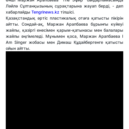
Ләйлә Сұлтанқызының сұрақтарына жауап берді, - деп
хабарлайды
Tengrinews.kz
тілшісі.
Қазақстандық әртіс пластикалық отаға қатысты пікірін
айтты. Сондай-ақ, Маржан Арапбаева бұрынғы күйеуі
жайлы, қазіргі енесімен қарым-қатынасы мен балалары
жайлы әңгімеледі. Мұнымен қоса, Маржан Арапбаева I
Am Singer жобасы мен Димаш Құдайбергенге қатысты
ойын айтты.