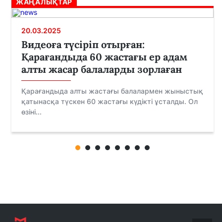
ЖАҢАЛЫҚТАР
20.03.2025
Видеоға түсіріп отырған:
Қарағандыда 60 жастағы ер адам
алты жасар балаларды зорлаған
Қарағандыда алты жастағы балалармен жыныстық
қатынасқа түскен 60 жастағы күдікті ұсталды. Ол
өзіні...