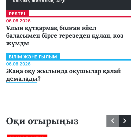
БАРЛЫҚ ЖАНАЛЫҚТАР
PESTEL
06.08.2026
Ұлын құтқармақ болған әйел
баласымен бірге терезеден құлап, көз
жұмды
БІЛІМ ЖӘНЕ ҒЫЛЫМ
06.08.2026
Жаңа оқу жылында оқушылар қалай
демалады?
Оқи отырыңыз