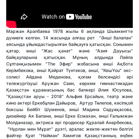
Маржан Арапбаева 1978 жылы 6 ақпанда Шымкентте
дүниеге келген. 14 жасында алғаш рет "Әнші балапан"
аясында ұйымдастырылған байқауға қатысқан. Сонымен
қатар, әнші "Жас қанат" және "Азия Дауысы"
байқауларына қатысқан. Мұның алдында Ләйлә
Сұлтанқызымен "The Эфир" жобасына әнші Ақбота
Керімбекова, әнші Қайрат Түнтеков, әнші, "КешYou" экс-
солисі Айдана Меденова, қоғам белсендісі әрі
тележүргізуші Аружан Саин, көркем гимнастикадан
Қазақстан құрамасының бас бапкері Әлия Юсупова,
"Қазақстан аруы - 2018" Альфия Ерсайын, театр және
кино актері Еркебұлан Дайыров, Артур Төлепов, кәсіпқой
боксшы Бейбіт Шуменов, әнші Мәдина Сәдуақасова,
дизайнер Ая Бапани, әнші Ерке Есмахан, әнші Ғалымжан
Молданазар, актриса әрі продюсер Құралай Анарбекова,
"Нұрлан мен Мұрат" дуэті, аралас жекпе-жектен белгілі
файтер Қуат "Найман" Хамитов Қазақстанның еңбек