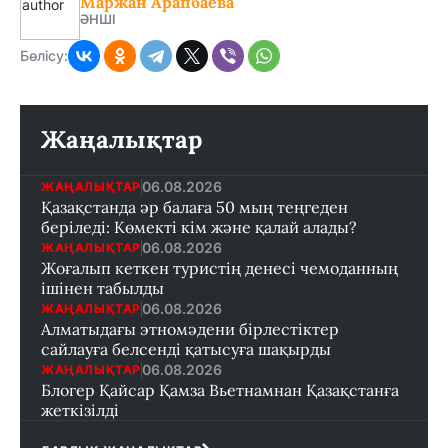
Маржан Арапбаева
ӘНШІ
Бөлісу:
Жаңалықтар
06.08.2026
ЖАҢАЛЫҚТАР
Қазақстанда әр балаға 50 мың теңгеден
беріледі: Көмекті кім және қалай алады?
06.08.2026
ЖАҢАЛЫҚТАР
Жоғалып кеткен туристің денесі чемоданның
ішінен табылды
06.08.2026
ЖАҢАЛЫҚТАР
Алматыдағы этномәдени бірлестіктер
сайлауға белсенді қатысуға шақырды
06.08.2026
ЖАҢАЛЫҚТАР
Блогер Қайсар Қамза Вьетнамнан Қазақстанға
жеткізілді