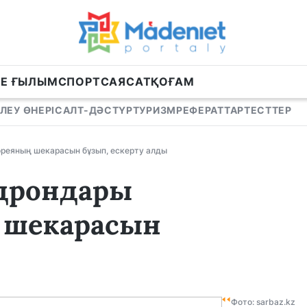
НЕ ҒЫЛЫМ
СПОРТ
САЯСАТ
ҚОҒАМ
ЛЕУ ӨНЕРІ
САЛТ-ДӘСТҮР
ТУРИЗМ
РЕФЕРАТТАР
ТЕСТТЕР
ореяның шекарасын бұзып, ескерту алды
 дрондары
 шекарасын
Фото: sarbaz.kz