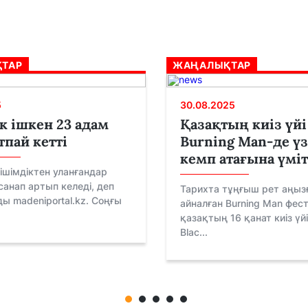
ТАР
ЖАҢАЛЫҚТАР
5
30.08.2025
к ішкен 23 адам
Қазақтың киіз үйі
тпай кетті
Burning Man-де үз
кемп атағына үмі
ішімдіктен уланғандар
санап артып келеді, деп
Тарихта тұңғыш рет аңыз
ы madeniportal.kz. Соңғы
айналған Burning Man фес
қазақтың 16 қанат киіз үйі 
Blac...