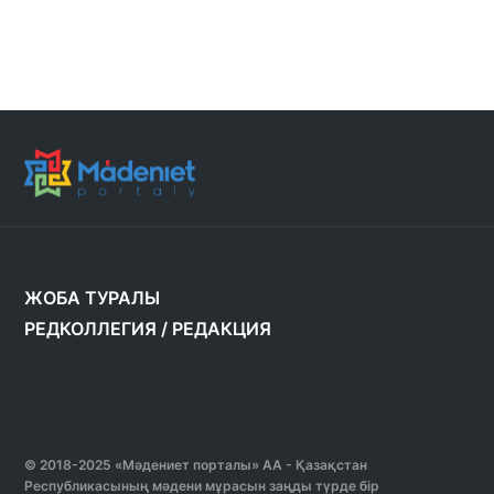
ЖОБА ТУРАЛЫ
РЕДКОЛЛЕГИЯ
/
РЕДАКЦИЯ
© 2018-2025 «Мәдениет порталы» АА - Қазақстан
Республикасының мәдени мұрасын заңды түрде бір