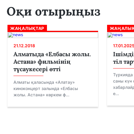
Оқи отырыңыз
ЖАҢАЛЫҚТАР
ЖАҢАЛЫҚ
21.12.2018
17.01.202
Алматыда «Елбасы жолы.
Ішімді
Астана» фильмінің
тіл тар
тұсаукесері өтті
Түркияда 
саны күн 
Алматы қаласында «Алатау»
хабарлайд
киноконцерт залында «Елбасы
е...
жолы. Астана» көркем ф...