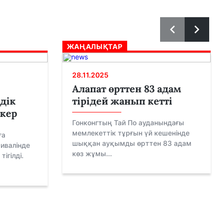
ЖАҢАЛЫҚТАР
28.11.2025
Алапат өрттен 83 адам
дік
тірідей жанып кетті
ткер
Гонконгтың Тай По ауданындағы
мемлекеттік тұрғын үй кешенінде
ға
шыққан ауқымды өрттен 83 адам
тивалінде
көз жұмы...
тігілді.