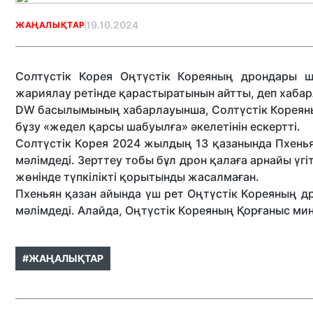
19.10.2024
ЖАҢАЛЫҚТАР
Солтүстік Корея Оңтүстік Кореяның дрондары ш
жариялау ретінде қарастыратынын айтты, деп хаба
DW басылымының хабарлауынша, Солтүстік Кореяның
бұзу «жедел қарсы шабуылға» әкелетінін ескертті.
Солтүстік Корея 2024 жылдың 13 қазанында Пхень
мәлімдеді. Зерттеу тобы бұл дрон қалаға арнайы үг
жөнінде түпкілікті қорытынды жасалмаған.
Пхеньян қазан айында үш рет Оңтүстік Кореяның д
мәлімдеді. Алайда, Оңтүстік Кореяның Қорғаныс мин
#ЖАҢАЛЫҚТАР