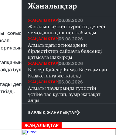
Жаңалықтар
06.08.2026
ЖАҢАЛЫҚТАР
Жоғалып кеткен туристің денесі
чемоданның ішінен табылды
ны соғыс
06.08.2026
ЖАҢАЛЫҚТАР
асап.
Алматыдағы этномәдени
ториясын
бірлестіктер сайлауға белсенді
қатысуға шақырды
тапқанын
06.08.2026
ЖАҢАЛЫҚТАР
лайда бұл
Блогер Қайсар Қамза Вьетнамнан
Қазақстанға жеткізілді
06.08.2026
ЖАҢАЛЫҚТАР
тады деп
Алматы тауларында туристің
ткізді.
үстіне тас құлап, ауыр жарақат
алды
БАРЛЫҚ ЖАНАЛЫҚТАР
ЖАҢАЛЫҚТАР