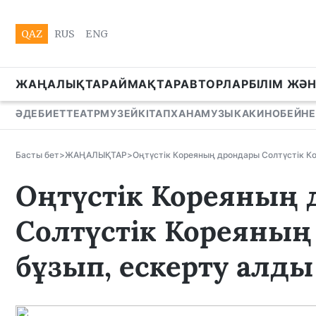
QAZ
RUS
ENG
ЖАҢАЛЫҚТАР
АЙМАҚТАР
АВТОРЛАР
БІЛІМ ЖӘ
ӘДЕБИЕТ
ТЕАТР
МУЗЕЙ
КІТАПХАНА
МУЗЫКА
КИНО
БЕЙНЕ
Басты бет
>
ЖАҢАЛЫҚТАР
>
Оңтүстік Кореяның дрондары Солтүстік К
Оңтүстік Кореяның
Солтүстік Кореяның
бұзып, ескерту алды