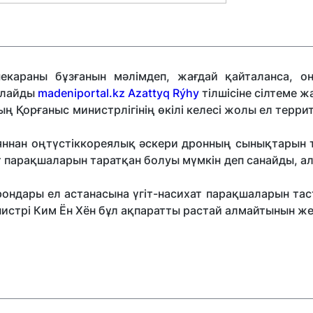
екараны бұзғанын мәлімдеп, жағдай қайталанса, о
рлайды
madeniportal.kz
Azattyq Rýhy
тілшісіне сілтеме ж
 Қорғаныс министрлігінің өкілі келесі жолы ел терри
яннан оңтүстіккореялық әскери дронның сынықтарын 
іт парақшаларын таратқан болуы мүмкін деп санайды, а
рондары ел астанасына үгіт-насихат парақшаларын тас
истрі Ким Ён Хён бұл ақпаратты растай алмайтынын же