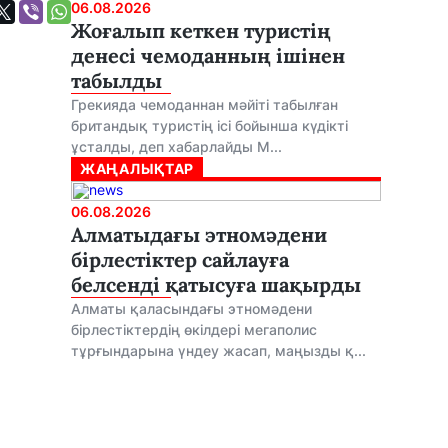
06.08.2026
Жоғалып кеткен туристің
денесі чемоданның ішінен
табылды
Грекияда чемоданнан мәйіті табылған
британдық туристің ісі бойынша күдікті
ұсталды, деп хабарлайды M...
ЖАҢАЛЫҚТАР
06.08.2026
Алматыдағы этномәдени
бірлестіктер сайлауға
белсенді қатысуға шақырды
Алматы қаласындағы этномәдени
бірлестіктердің өкілдері мегаполис
тұрғындарына үндеу жасап, маңызды қ...