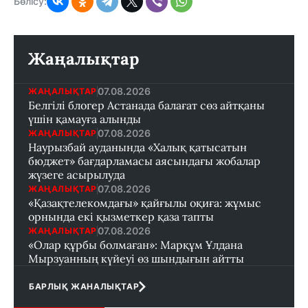
Бөлісу:
Жаңалықтар
07.08.2026
ЖАҢАЛЫҚТАР
Белгілі блогер Астанада балағат сөз айтқаны
үшін қамауға алынды
07.08.2026
ЖАҢАЛЫҚТАР
Наурызбай ауданында «Халық қатысатын
бюджет» бағдарламасы аясындағы жобалар
жүзеге асырылуда
07.08.2026
ЖАҢАЛЫҚТАР
«Қазақтелекомдағы» қайғылы оқиға: жұмыс
орнында екі қызметкер қаза тапты
07.08.2026
ЖАҢАЛЫҚТАР
«Олар құрбы болмаған»: Марқұм Ұлдана
Мырзуанның күйеуі өз шындығын айтты
БАРЛЫҚ ЖАНАЛЫҚТАР