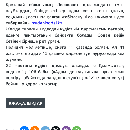
Қостанай облысының Лисаковск қаласындағы түнгі
клубтардың бірінде екі ер адам сөзге келіп қалып,
соққының астында қалған жәбірленуші есін жимаған, деп
хабарлайды
madeniportal.kz.
Желіде тараған видеодан күдіктінің қарсыласын көтеріп,
еденге лақтырғанын байқауға болады. Содан кейін
бетінен бірнеше рет ұрған.
Полиция мәліметінше, оқиға 11 қазанда болған. Ал 41
жастағы ер адам 15 қазанға қараған түні ауруханада көз
жұмған.
22 жастағы күдікті қамауға алынды. Іс Қылмыстық
кодекстің 106-бабы («Адам денсаулығына ауыр зиян
келтіру, абайсызда зардап шегушінің өліміне әкеп соғу»)
бойынша қаралып жатыр.
#ЖАҢАЛЫҚТАР