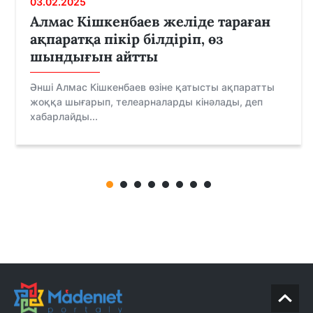
03.02.2025
Алмас Кішкенбаев желіде тараған
ақпаратқа пікір білдіріп, өз
шындығын айтты
Әнші Алмас Кішкенбаев өзіне қатысты ақпаратты
жоққа шығарып, телеарналарды кінәлады, деп
хабарлайды...