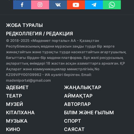
ЖОБА ТУРАЛЫ
РЕДКОЛЛЕГИЯ
/
РЕДАКЦИЯ
© 2018-2025 «Мәдениет порталы» АА - Қазақстан
Республикасының мәдени мұрасын заңды түрде бір жерге
жинақтайтын және тұрақты түрде насихаттайтын ағартушылық
бағыттағы бірден-бір мәдени платформа. Бұл желі ресурсының
ақпараттық өнімдері 18 жастан асқан азаматтарға арналған. ҚР
Ақпарат және коммуникациялар министрлігінің No
KZ09VPY00109962 - ИА куәлігі берілген. Email:
madeniportal@gmail.com
ӘДЕБИЕТ
ЖАҢАЛЫҚТАР
ТЕАТР
АЙМАҚТАР
МУЗЕЙ
АВТОРЛАР
КІТАПХАНА
БІЛІМ ЖӘНЕ ҒЫЛЫМ
МУЗЫКА
СПОРТ
КИНО
САЯСАТ