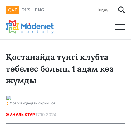
QAZ
RUS
ENG
Қостанайда түнгі клубта
төбелес болып, 1 адам көз
жұмды
Фото: видеодан скриншот
17.10.2024
ЖАҢАЛЫҚТАР