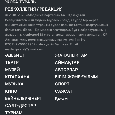
ЖОБА ТУРАЛЫ
РЕДКОЛЛЕГИЯ
/
РЕДАКЦИЯ
© 2018-2025 «Мәдениет порталы» АА - Қазақстан
Республикасының мәдени мұрасын заңды түрде бір жерге
жинақтайтын және тұрақты түрде насихаттайтын ағартушылық
бағыттағы бірден-бір мәдени платформа. Бұл желі ресурсының
ақпараттық өнімдері 18 жастан асқан азаматтарға арналған. ҚР
Ақпарат және коммуникациялар министрлігінің No
KZ09VPY00109962 - ИА куәлігі берілген. Email:
madeniportal@gmail.com
ӘДЕБИЕТ
ЖАҢАЛЫҚТАР
ТЕАТР
АЙМАҚТАР
МУЗЕЙ
АВТОРЛАР
КІТАПХАНА
БІЛІМ ЖӘНЕ ҒЫЛЫМ
МУЗЫКА
СПОРТ
КИНО
САЯСАТ
БЕЙНЕЛЕУ ӨНЕРІ
Қоғам
САЛТ-ДӘСТҮР
ТУРИЗМ