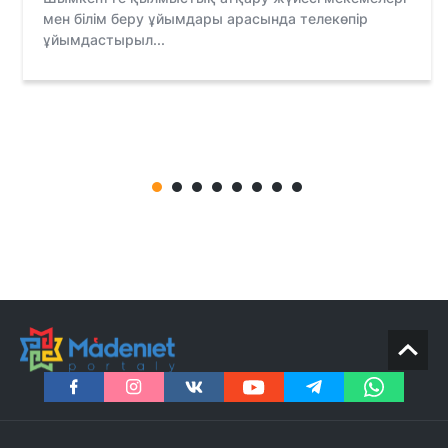
мен білім беру ұйымдары арасында телекөпір
ұйымдастырыл...