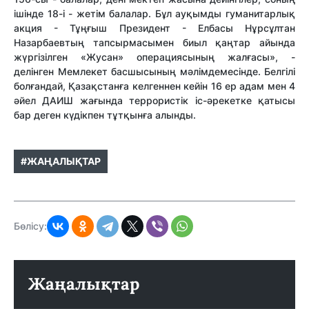
ішінде 18-і - жетім балалар. Бұл ауқымды гуманитарлық
акция - Тұңғыш Президент - Елбасы Нұрсұлтан
Назарбаевтың тапсырмасымен биыл қаңтар айында
жүргізілген «Жусан» операциясының жалғасы», -
делінген Мемлекет басшысының мәлімдемесінде. Белгілі
болғандай, Қазақстанға келгеннен кейін 16 ер адам мен 4
әйел ДАИШ жағында террористік іс-әрекетке қатысы
бар деген күдікпен тұтқынға алынды.
#ЖАҢАЛЫҚТАР
Бөлісу:
Жаңалықтар