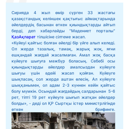
Сирияда 4 жыл өмір сүрген 33 жастағы
қазақстандық келіншек қақтығыс аймақтарында
әйелдердің басынан өткен қиындықтарды айтып
берді, деп хабарлайды "Мәдениет порталы"
ҚазАқпарат
тілшісіне сілтеме жасап.
«Күйеуі қайтыс болған әйелді бір үйге алып келеді.
Ол жерде тазалық, тамақ, жарық жоқ, яғни
ешқандай жағдай жасалмаған. Амал жоқ басқа
күйеуге шығуға мәжбүр боласың. Себебі осы
қиындықтарды әйелдер амалсыздан күйеуге
шығуы үшін әдейі жасап қойған. Күйеуге
шықпасаң, сол жерде аштан өлесің. Ал күйеуге
шыққанымен, ол адам 2-3 күннен кейін қайтыс
болу мүмкін. Осындай жағдайдың салдарынан 5-6
рет, тіпті 19 рет күйеуге шығып жатқан әйелдер
болды», - деді ол ҚР Сыртқы істер министрлігінде
өткен брифинге.