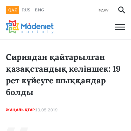
QAZ
RUS
ENG
Сириядан қайтарылған
қазақстандық келіншек: 19
рет күйеуге шыққандар
болды
13.05.2019
ЖАҢАЛЫҚТАР