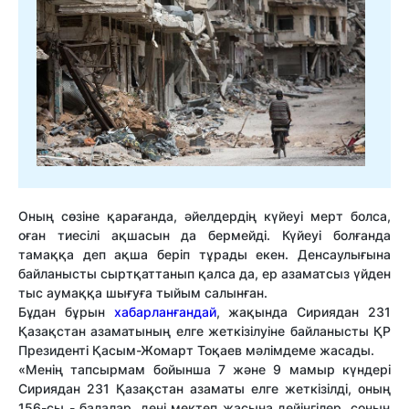
Оның сөзіне қарағанда, әйелдердің күйеуі мерт болса,
оған тиесілі ақшасын да бермейді. Күйеуі болғанда
тамаққа деп ақша беріп тұрады екен. Денсаулығына
байланысты сыртқаттанып қалса да, ер азаматсыз үйден
тыс аумаққа шығуға тыйым салынған.
Бұдан бұрын
хабарланғандай
, жақында Сириядан 231
Қазақстан азаматының елге жеткізілуіне байланысты ҚР
Президенті Қасым-Жомарт Тоқаев мәлімдеме жасады.
«Менің тапсырмам бойынша 7 және 9 мамыр күндері
Сириядан 231 Қазақстан азаматы елге жеткізілді, оның
156-сы - балалар, дені мектеп жасына дейінгілер, соның