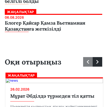
белгілі болды
ЖАҢАЛЫҚТАР
06.08.2026
Блогер Қайсар Қамза Вьетнамнан
Қазақстанға жеткізілді
Оқи отырыңыз
ЖАҢАЛЫҚТАР
26.02.2026
Мұрат Әбділдә түрмеден тіл қатты
Шымкентте қылмыстық атқару жүйесі мекемелері