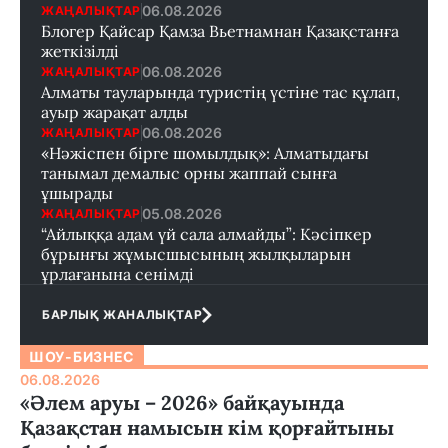
06.08.2026
ЖАҢАЛЫҚТАР
Блогер Қайсар Қамза Вьетнамнан Қазақстанға
жеткізілді
06.08.2026
ЖАҢАЛЫҚТАР
Алматы тауларында туристің үстіне тас құлап,
ауыр жарақат алды
06.08.2026
ЖАҢАЛЫҚТАР
«Нәжіспен бірге шомылдық»: Алматыдағы
танымал демалыс орны жаппай сынға
ұшырады
05.08.2026
ЖАҢАЛЫҚТАР
“Айлыққа адам үй сала алмайды”: Кәсіпкер
бұрынғы жұмысшысының жылқыларын
ұрлағанына сенімді
БАРЛЫҚ ЖАНАЛЫҚТАР
ШОУ-БИЗНЕС
06.08.2026
«Әлем аруы – 2026» байқауында
Қазақстан намысын кім қорғайтыны