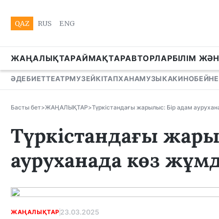
QAZ
RUS
ENG
ЖАҢАЛЫҚТАР
АЙМАҚТАР
АВТОРЛАР
БІЛІМ ЖӘ
ӘДЕБИЕТ
ТЕАТР
МУЗЕЙ
КІТАПХАНА
МУЗЫКА
КИНО
БЕЙНЕ
Басты бет
>
ЖАҢАЛЫҚТАР
>
Түркістандағы жарылыс: Бір адам ауруха
Түркістандағы жары
ауруханада көз жұм
23.03.2025
ЖАҢАЛЫҚТАР