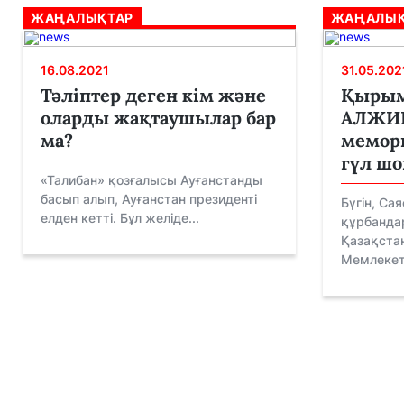
ЖАҢАЛЫҚТАР
ЖАҢАЛЫҚ
16.08.2021
31.05.202
Тәліптер деген кім және
Қырым
оларды жақтаушылар бар
АЛЖИР
ма?
мемор
гүл ш
«Талибан» қозғалысы Ауғанстанды
басып алып, Ауғанстан президенті
Бүгін, Са
елден кетті. Бұл желіде...
құрбандар
Қазақста
Мемлекетт