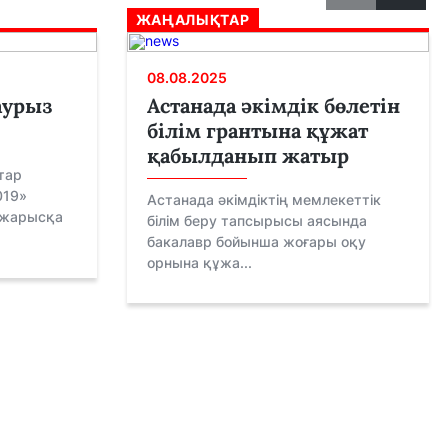
ЖАҢАЛЫҚТАР
08.08.2025
аурыз
Астанада әкімдік бөлетін
білім грантына құжат
қабылданып жатыр
тар
019»
Астанада әкімдіктің мемлекеттік
 жарысқа
білім беру тапсырысы аясында
бакалавр бойынша жоғары оқу
орнына құжа...