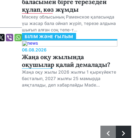
баласымен бірге терезеден
құлап, көз жұмды
Мәскеу облысының Раменское қаласында
үш жасар бала ойнап жүріп, терезе алдына
шығып алған соң тепе-т...
БІЛІМ ЖӘНЕ ҒЫЛЫМ
06.08.2026
Жаңа оқу жылында
оқушылар қалай демалады?
Жаңа оқу жылы 2026 жылғы 1 қыркүйекте
басталып, 2027 жылғы 25 мамырда
аяқталады, деп хабарлайды Made...