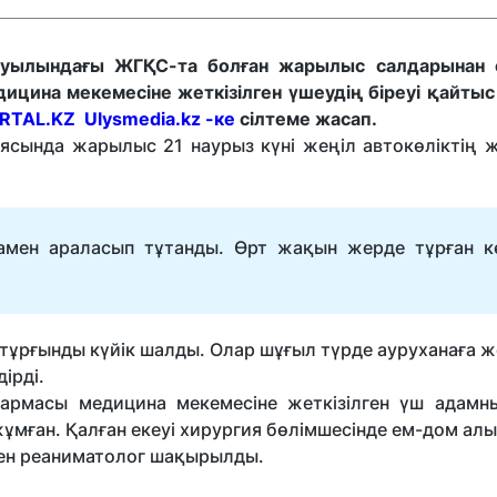
уылындағы ЖГҚС-та болған жарылыс салдарынан 
едицина мекемесіне жеткізілген үшеудің біреуі қайты
RTAL.KZ
Ulysmedia.kz -ке
сілтеме жасап.
ясында жарылыс 21 наурыз күні жеңіл автокөліктің 
мен араласып тұтанды. Өрт жақын жерде тұрған кө
тұрғынды күйік шалды. Олар шұғыл түрде ауруханаға же
ірді.
қармасы медицина мекемесіне жеткізілген үш адамны
жұмған. Қалған екеуі хирургия бөлімшесінде ем-дом ал
пен реаниматолог шақырылды.