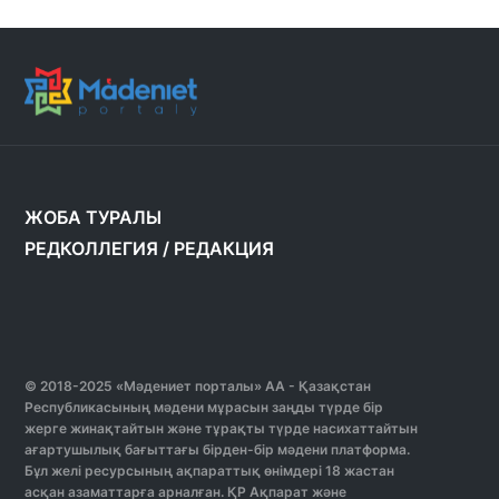
ЖОБА ТУРАЛЫ
РЕДКОЛЛЕГИЯ
/
РЕДАКЦИЯ
© 2018-2025 «Мәдениет порталы» АА - Қазақстан
Республикасының мәдени мұрасын заңды түрде бір
жерге жинақтайтын және тұрақты түрде насихаттайтын
ағартушылық бағыттағы бірден-бір мәдени платформа.
Бұл желі ресурсының ақпараттық өнімдері 18 жастан
асқан азаматтарға арналған. ҚР Ақпарат және