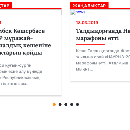
ТАР
ЖАҢАЛЫҚТАР
1
18.03.2019
бек Көшербаев
Талдықорғанда Н
 мұражай-
марафоны өтті
иалдық кешеніне
Кеше Талдықорғанда Жас
оқтарын қойды
жылына орай «НАУРЫЗ-2
марафоны өтті. Аталмыш
яси қуғын-сүргін
мыңна...
ын еске алу күнінде
н Республикасының
ік хатшысы...