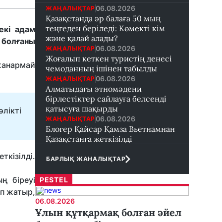
06.08.2026
ЖАҢАЛЫҚТАР
Қазақстанда әр балаға 50 мың
теңгеден беріледі: Көмекті кім
екі адам
және қалай алады?
с болғаны
06.08.2026
ЖАҢАЛЫҚТАР
Жоғалып кеткен туристің денесі
жанармай
чемоданның ішінен табылды
06.08.2026
ЖАҢАЛЫҚТАР
Алматыдағы этномәдени
бірлестіктер сайлауға белсенді
қатысуға шақырды
лікті
06.08.2026
ЖАҢАЛЫҚТАР
Блогер Қайсар Қамза Вьетнамнан
Қазақстанға жеткізілді
ткізілді.
БАРЛЫҚ ЖАНАЛЫҚТАР
ң біреуі
PESTEL
ып жатыр,
06.08.2026
Ұлын құтқармақ болған әйел