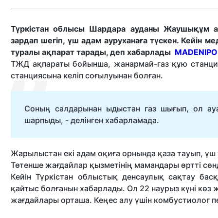
Түркістан облысы Шардара ауданы Жаушықұм а
зардап шегіп, үш адам ауруханаға түскен. Кейін м
туралы ақпарат тарады, деп хабарлады
MADENIPO
ТЖД ақпараты бойынша, жанармай-газ құю станци
станциясына келіп соғылуынан болған.
Соның салдарынан ыдыстан газ шығып, ол ауа
шарпыды, - делінген хабарламада.
Жарылыстан екі адам оқиға орнында қаза тауып, үш 
Төтенше жағдайлар қызметінің мамандары өртті сөнд
Кейін Түркістан облыстық денсаулық сақтау бас
қайтыс болғанын хабарлады. Ол 22 наурыз күні көз 
жағдайлары орташа. Кеңес алу үшін комбустиолог 