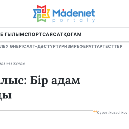
НЕ ҒЫЛЫМ
СПОРТ
САЯСАТ
ҚОҒАМ
ЛЕУ ӨНЕРІ
САЛТ-ДӘСТҮР
ТУРИЗМ
РЕФЕРАТТАР
ТЕСТТЕР
нада көз жұмды
лыс: Бір адам
ды
Сурет: kozachkov