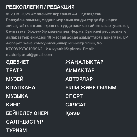
РЕДКОЛЛЕГИЯ
/
РЕДАКЦИЯ
© 2018-2025 «Мәдениет порталы» АА - Қазақстан
Республикасының мәдени мұрасын заңды түрде бір жерге
жинақтайтын және тұрақты түрде насихаттайтын ағартушылық
бағыттағы бірден-бір мәдени платформа. Бұл желі ресурсының
ақпараттық өнімдері 18 жастан асқан азаматтарға арналған. ҚР
Ақпарат және коммуникациялар министрлігінің No
KZ09VPY00109962 - ИА куәлігі берілген. Email:
madeniportal@gmail.com
ӘДЕБИЕТ
ЖАҢАЛЫҚТАР
ТЕАТР
АЙМАҚТАР
МУЗЕЙ
АВТОРЛАР
КІТАПХАНА
БІЛІМ ЖӘНЕ ҒЫЛЫМ
МУЗЫКА
СПОРТ
КИНО
САЯСАТ
БЕЙНЕЛЕУ ӨНЕРІ
Қоғам
САЛТ-ДӘСТҮР
ТУРИЗМ