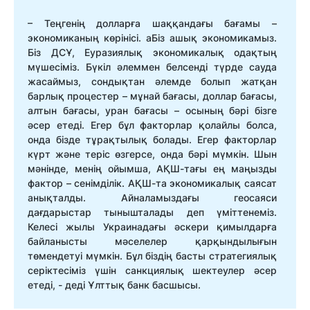
– Теңгенің долларға шаққандағы бағамы –
экономиканың көрінісі. аБіз ашық экономикамыз.
Біз ДСҰ, Еуразиялық экономикалық одақтың
мүшесіміз. Бүкіл әлеммен белсенді түрде сауда
жасаймыз, сондықтан әлемде болып жатқан
барлық процестер – мұнай бағасы, доллар бағасы,
алтын бағасы, уран бағасы – осының бәрі бізге
әсер етеді. Егер бұл факторлар қолайлы болса,
онда бізде тұрақтылық болады. Егер факторлар
күрт және теріс өзгерсе, онда бәрі мүмкін. Шын
мәнінде, менің ойымша, АҚШ-тағы ең маңызды
фактор – сенімділік. АҚШ-та экономикалық саясат
анықталды. Айналамыздағы геосаяси
дағдарыстар тынышталады деп үміттенеміз.
Келесі жылы Украинадағы әскери қимылдарға
байланысты мәселелер қарқындылығын
төмендетуі мүмкін. Бұл біздің басты стратегиялық
серіктесіміз үшін санкциялық шектеулер әсер
етеді, - деді Ұлттық банк басшысы.