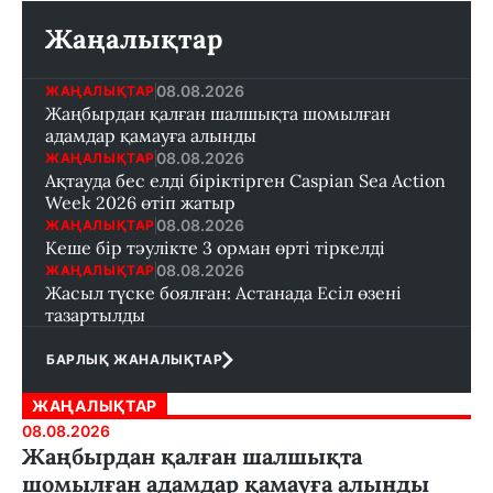
Жаңалықтар
08.08.2026
ЖАҢАЛЫҚТАР
Жаңбырдан қалған шалшықта шомылған
адамдар қамауға алынды
08.08.2026
ЖАҢАЛЫҚТАР
Ақтауда бес елді біріктірген Caspian Sea Action
Week 2026 өтіп жатыр
08.08.2026
ЖАҢАЛЫҚТАР
Кеше бір тәулікте 3 орман өрті тіркелді
08.08.2026
ЖАҢАЛЫҚТАР
Жасыл түске боялған: Астанада Есіл өзені
тазартылды
БАРЛЫҚ ЖАНАЛЫҚТАР
ЖАҢАЛЫҚТАР
08.08.2026
Жаңбырдан қалған шалшықта
шомылған адамдар қамауға алынды