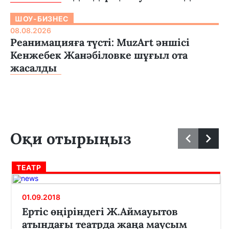
ШОУ-БИЗНЕС
08.08.2026
Реанимацияға түсті: MuzArt әншісі
Кенжебек Жанәбіловке шұғыл ота
жасалды
Оқи отырыңыз
ТЕАТР
01.09.2018
Ертіс өңіріндегі Ж.Аймауытов
атындағы театрда жаңа маусым