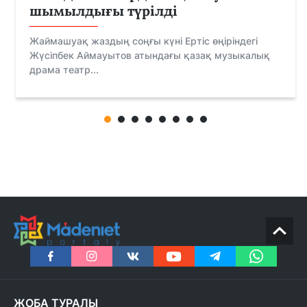
шымылдығы түрілді
Жаймашуақ жаздың соңғы күні Ертіс өңіріндегі
Жүсіпбек Аймауытов атындағы қазақ музыкалық
драма театр...
ЖОБА ТУРАЛЫ