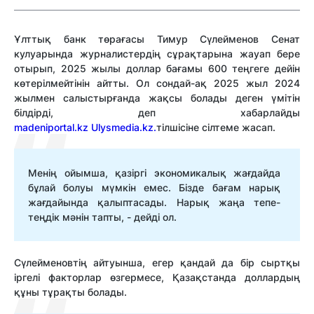
Ұлттық банк төрағасы Тимур Сүлейменов Сенат
кулуарында журналистердің сұрақтарына жауап бере
отырып, 2025 жылы доллар бағамы 600 теңгеге дейін
көтерілмейтінін айтты. Ол сондай-ақ 2025 жыл 2024
жылмен салыстырғанда жақсы болады деген үмітін
білдірді, деп хабарлайды
madeniportal.kz
Ulysmedia.kz.
тілшісіне сілтеме жасап.
Менің ойымша, қазіргі экономикалық жағдайда
бұлай болуы мүмкін емес. Бізде бағам нарық
жағдайында қалыптасады. Нарық жаңа тепе-
теңдік мәнін тапты, - дейді ол.
Сүлейменовтің айтуынша, егер қандай да бір сыртқы
іргелі факторлар өзгермесе, Қазақстанда доллардың
құны тұрақты болады.