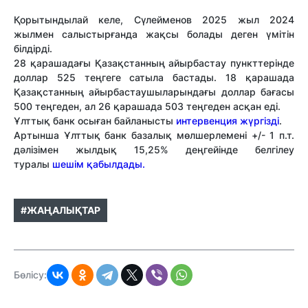
Қорытындылай келе, Сүлейменов 2025 жыл 2024
жылмен салыстырғанда жақсы болады деген үмітін
білдірді.
28 қарашадағы Қазақстанның айырбастау пункттерінде
доллар 525 теңгеге сатыла бастады. 18 қарашада
Қазақстанның айырбастаушыларындағы доллар бағасы
500 теңгеден, ал 26 қарашада 503 теңгеден асқан еді.
Ұлттық банк осыған байланысты
интервенция жүргізді
.
Артынша Ұлттық банк базалық мөлшерлемені +/- 1 п.т.
дәлізімен жылдық 15,25% деңгейінде белгілеу
туралы
шешім қабылдады.
#ЖАҢАЛЫҚТАР
Бөлісу: