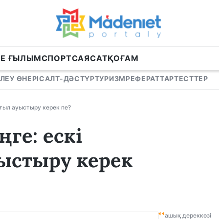
НЕ ҒЫЛЫМ
СПОРТ
САЯСАТ
ҚОҒАМ
ЛЕУ ӨНЕРІ
САЛТ-ДӘСТҮР
ТУРИЗМ
РЕФЕРАТТАР
ТЕСТТЕР
ұғыл ауыстыру керек пе?
ңге: ескі
ыстыру керек
ашық дереккөзі