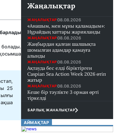
Жаңалықтар
08.08.2026
ЖАҢАЛЫҚТАР
«Анашым, мен мұны қаламадым»:
Нұрайдың хаттары жарияланды
абарлады
08.08.2026
ЖАҢАЛЫҚТАР
Жаңбырдан қалған шалшықта
 болады.
шомылған адамдар қамауға
 қосымша
алынды
08.08.2026
ЖАҢАЛЫҚТАР
Ақтауда бес елді біріктірген
Caspian Sea Action Week 2026 өтіп
жатыр
стап,
08.08.2026
ЖАҢАЛЫҚТАР
ғы 25
Кеше бір тәулікте 3 орман өрті
жылғы
тіркелді
 ақша
БАРЛЫҚ ЖАНАЛЫҚТАР
АЙМАҚТАР