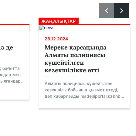
ЖАҢАЛЫҚТАР
28.12.2024
із де
Мереке қарсаңында
Алматы полициясы
күшейтілген
қ бағытта
кезекшілікке өтті
ондар мен
ылғандар,
Алматы полициясы күшейтілген
кезекшілік бойынша қызмет етеді,
деп хабарлайды madeniportal.kz&nb...