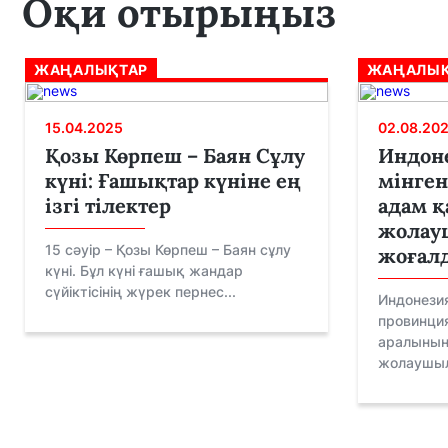
Оқи отырыңыз
ЖАҢАЛЫҚТАР
ЖАҢАЛЫҚ
15.04.2025
02.08.20
Қозы Көрпеш – Баян Сұлу
Индоне
күні: Ғашықтар күніне ең
мінген
ізгі тілектер
адам қ
жолауш
15 сәуір – Қозы Көрпеш – Баян сұлу
жоғал
күні. Бұл күні ғашық жандар
сүйіктісінің жүрек пернес...
Индонези
провинци
аралының
жолаушыл