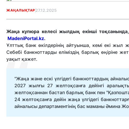
27.12.2025
ЖАҢАЛЫҚТАР
Жаңа купюра келесі жылдың екінші тоқсанында, 
MadeniPortal.kz
.
Ұлттық банк өкілдерінің айтуынша, кемі екі жыл 
Себебі банкноттарды еліміздің барлық өңіріне ж
уақыт қажет.
"Жаңа және ескі үлгідегі банкноттардың айналы
2027 жылғы 27 желтоқсанға дейінгі аралықт
желтоқсаннан бастап барлық банк пен "Қазпошта"
24 желтоқсанға дейін жаңа үлгідегі банкноттар
айналысы департаментінің бас маманы Әмина Ж