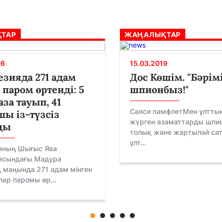
ТАР
ЖАҢАЛЫҚТАР
26
15.03.2019
зияда 271 адам
Дос Көшім. "Бәрім
 паром өртенді: 5
шпионбыз!"
аза тауып, 41
Саяси памфлетМен ұлтты
ы із-түзсіз
жүрген азаматтарды шпи
ды
толық және жартылай сат
ұлт...
яның Шығыс Ява
ясындағы Мадура
 маңында 271 адам мінген
ар паромы өр...