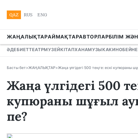
QAZ
RUS
ENG
ЖАҢАЛЫҚТАР
АЙМАҚТАР
АВТОРЛАР
БІЛІМ ЖӘ
ӘДЕБИЕТ
ТЕАТР
МУЗЕЙ
КІТАПХАНА
МУЗЫКА
КИНО
БЕЙНЕ
Басты бет
>
ЖАҢАЛЫҚТАР
>
Жаңа үлгідегі 500 теңге: ескі купюраны ш
Жаңа үлгідегі 500 те
купюраны шұғыл ау
пе?