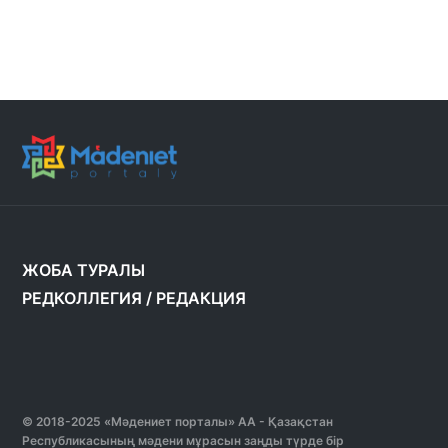
ЖОБА ТУРАЛЫ
РЕДКОЛЛЕГИЯ
/
РЕДАКЦИЯ
© 2018-2025 «Мәдениет порталы» АА - Қазақстан
Республикасының мәдени мұрасын заңды түрде бір