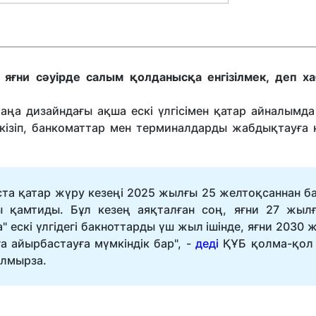
яғни сәуірде салым қолданысқа енгізілмек, деп х
жаңа дизайндағы ақша ескі үлгісімен қатар айналымда
еткізіп, банкоматтар мен терминалдарды жабдықтауға
ста қатар жүру кезеңі 2025 жылғы 25 желтоқсаннан ба
ы қамтиды. Бұл кезең аяқталған соң, яғни 27 жыл
 ескі үлгідегі бакноттарды үш жыл ішінде, яғни 2030 
ға айырбастауға мүмкіндік бар", -
деді
ҚҰБ қолма-қол
олмырза.