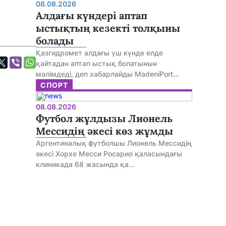
08.08.2026
Алдағы күндері аптап
ыстықтың кезекті толқыны
болады
Қазгидромет алдағы үш күнде елде
қайтадан аптап ыстық болатынын
мәлімдеді, деп хабарлайды MadeniPort...
СПОРТ
08.08.2026
Футбол жұлдызы Лионель
Мессидің әкесі көз жұмды
Аргентиналық футболшы Лионель Мессидің
әкесі Хорхе Месси Росарио қаласындағы
клиникада 68 жасында қа...